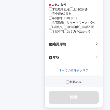
人気の条件
未経験者歓迎
土日祝休み
完全週休2日制
年間休日120日以上
在宅勤務（リモートワーク）OK
転勤なし
服装自由
年齢不問
学歴不問
語学力を活かせる
雇用形態
年収
すべての条件をクリア
新着のみ
検索