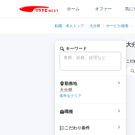
ホーム
オファー
気に
転職・求人トップ
/
大分県
/
サービス/接客
/
大
キーワード
こだ
勤務地
大分県
条件をクリア
職種
こだわり条件