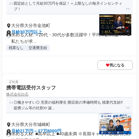
固定給として月給30万円を保証！＋上限なしの毎月インセンティ
ブ！
大分県大分市金池町
月給30万円以上
求める人材: ⭐️20代・30代が多数活躍中！平均年齢30歳！⭐️ ■
私たちが求...
残業なし
交通費支給
気になる
正社員
携帯電話受付スタッフ
株式会社白石
◎働きやすい◎ 充実の福利厚生 開店前の準備時間も 残業代支給!!
提携ジム等の社割や 誕...
大分県大分市城崎町
月給21万円～27万8000円
求める人材: ■高卒以上 ■40歳未満 ※長期キャリア形成のため