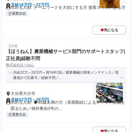
月給18万円～22万円
求める人材: チームワークを大切にする方 接客スキルのある方
交通費支給
気になる
正社員
【ほうねん】農業機械サービス部門のサポートスタッフ|
正社員|経験不問
株式会社ほうねん
月給22万～28万円＋賞与年2回／農業機械の簡単メンテナンス／普
通免許で応募可／経験不問／...
大分県大分市
月給22万円～28万円
求める人材: ◆40歳未満の方（長期勤続によるキャリア形成を
図るため／例外事由3号の...
交通費支給
気になる