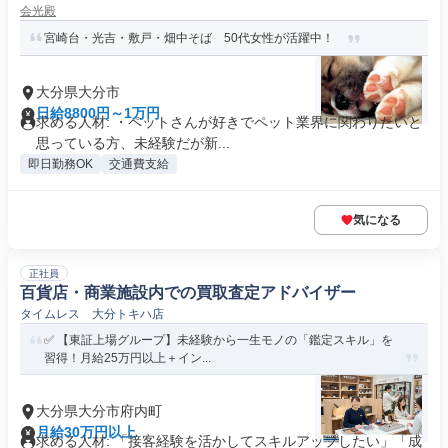
会光殿
宮崎台・光吉・敷戸・畑中そば 50代女性が活躍中！
大分県大分市
日給8800円～1万円
求める人材: ・ペットさんが好きでペット業界に関わりたいと
思っている方、未経験だが新...
即日勤務OK
交通費支給
気になる
正社員
百貨店・商業施設内での買取査定アドバイザー
タイムレス 大分トキハ店
✅️ 【東証上場グループ】未経験から一生モノの「鑑定スキル」を
習得！月給25万円以上＋イン...
大分県大分市府内町
月給30万円以上
求める人材: 「接客経験を活かしてスキルアップしたい」「成