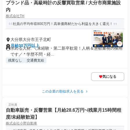
ブランド品・高級時計の反響買取営業 / 大分市商業施設
内
株式会社TH
社員の平均年収800万円！高単価商材だから利益を大きく還元！
大分県大分市王子北町
月給30万円以上
求める人材: ＼未経験・第二新卒歓迎！人柄＆意欲重視の採用
です／ * 学歴不問・経...
残業なし
交通費支給
気になる
この企業の類似求人を見る
正社員
自動車販売・反響営業【月給28.6万円~/残業月15時間程
度/未経験歓迎】
株式会社小野自動車