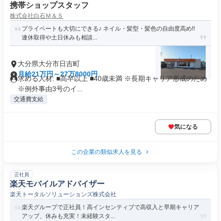
携帯ショップスタッフ
株式会社白石Ｍ＆Ｓ
プライベートも大切にできる♪ ネイル・髪型・髪色の自由度高め!!
連休取得や土日休みも相談...
大分県大分市日吉町
月給21万円～27万8000円
求める人材: ■高卒以上 ■40歳未満 ※長期キャリア形成のため
※例外事由3号のイ...
交通費支給
気になる
この企業の類似求人を見る
正社員
楽天モバイルアドバイザー
楽天トータルソリューションズ株式会社
楽天グループで正社員！高インセンティブで高収入と早期キャリア
アップ、休みも充実！未経験スタ...