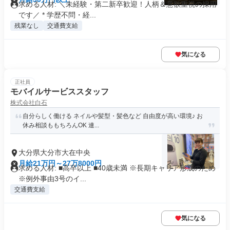
求める人材: ＼未経験・第二新卒歓迎！人柄＆意欲重視の採用
です／ * 学歴不問・経...
残業なし
交通費支給
気になる
正社員
モバイルサービススタッフ
株式会社白石
自分らしく働ける ネイルや髪型・髪色など 自由度が高い環境♪ お
休み相談ももちろんOK 連...
大分県大分市大在中央
月給21万円～27万8000円
求める人材: ■高卒以上 ■40歳未満 ※長期キャリア形成のため
※例外事由3号のイ...
交通費支給
気になる