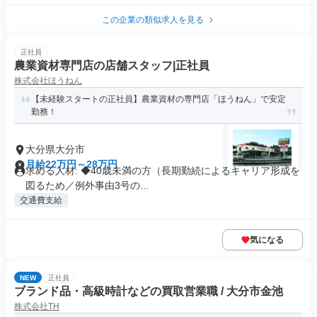
この企業の類似求人を見る
正社員
農業資材専門店の店舗スタッフ|正社員
株式会社ほうねん
【未経験スタートの正社員】農業資材の専門店「ほうねん」で安定
勤務！
大分県大分市
月給22万円～28万円
求める人材: ◆40歳未満の方（長期勤続によるキャリア形成を
図るため／例外事由3号の...
交通費支給
気になる
NEW
正社員
ブランド品・高級時計などの買取営業職 / 大分市金池
株式会社TH