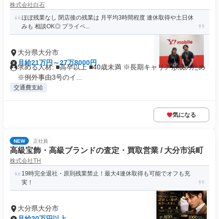
株式会社白石
ほぼ残業なし 閉店後の残業は 月平均3時間程度 連休取得や土日休
みも 相談OK◎ プライベ...
大分県大分市
月給21万円～27万8000円
求める人材: ■高卒以上 ■40歳未満 ※長期キャリア形成のため
※例外事由3号のイ...
交通費支給
気になる
NEW
正社員
高級宝飾・高級ブランドの査定・買取営業 / 大分市浜町
株式会社TH
19時完全退社・原則残業禁止！最大4連休取得も可能でオフも充
実！
大分県大分市
月給30万円以上