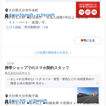
大分県大分市中央町
月給24万5250円～31万9150円
求める人材: ■必須条件 ・社会人経験1年以上（正社員・アルバ
イト・パート・派遣いず...
シフト自由
即日勤務OK
+1個
気になる
この企業の類似求人を見る
正社員
携帯ショップでのスマホ契約スタッフ
株式会社白石Ｍ＆Ｓ
おしゃれを諦めない☆彡 ネイル・髪型・髪色などの 自由度高めの
職場 お休み相談OK 自分ら...
大分県大分市角子南
月給21万円～27万8000円
求める人材: ■高卒以上 ■40歳未満 ※長期キャリア形成のため