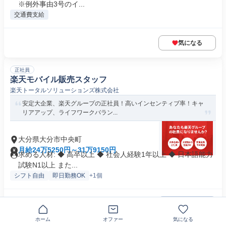
※例外事由3号のイ...
交通費支給
気になる
正社員
楽天モバイル販売スタッフ
楽天トータルソリューションズ株式会社
安定大企業、楽天グループの正社員！高いインセンティブ率！キャ
リアアップ、ライフワークバラン...
大分県大分市中央町
月給24万5250円～31万9150円
求める人材: ◆ 高卒以上 ◆ 社会人経験1年以上 ◆ 日本語能力
試験N1以上 また...
シフト自由
即日勤務OK
+1個
気になる
ホーム
オファー
気になる