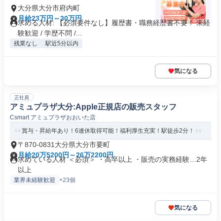
大分県大分市府内町
月給23万円～30万円
求める人材: 【必須要件なし】履歴書・職務経歴書不要！ 未経
験歓迎 / 学歴不問 /...
残業なし
駅近5分以内
気になる
正社員
アミュプラザ大分:Apple正規店の販売スタッフ
Csmart アミュプラザおおいた店
賞与・昇給年あり！6連休取得可能！福利厚生充実！駅徒歩2分！
〒870-0831大分県大分市要町
月給20万5200円～26万2200円
求めている人材 ＜必須＞ ・高卒以上 ・販売の実務経験…2年
以上
業界未経験歓迎
+23個
気になる