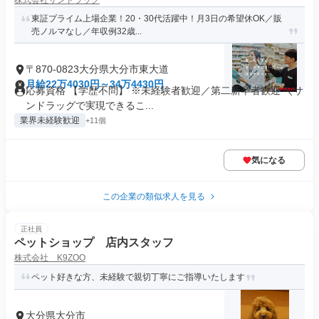
株式会社サンドラッグ
東証プライム上場企業！20・30代活躍中！月3日の希望休OK／販
売ノルマなし／年収例32歳...
〒870-0823大分県大分市東大道
月給22万4030円～34万4430円
応募資格 【学歴不問】 ※未経験者歓迎／第二新卒者歓迎 ＼サ
ンドラッグで実現できるこ...
業界未経験歓迎
+11個
気になる
この企業の類似求人を見る
正社員
ペットショップ 店内スタッフ
株式会社 K9ZOO
ペット好きな方、未経験で親切丁寧にご指導いたします
大分県大分市