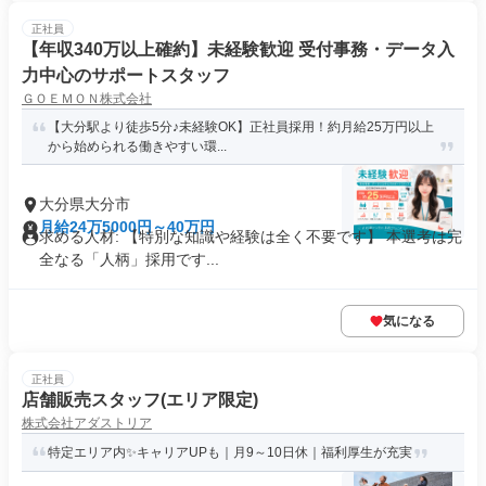
正社員
【年収340万以上確約】未経験歓迎 受付事務・データ入
力中心のサポートスタッフ
ＧＯＥＭＯＮ株式会社
【大分駅より徒歩5分♪未経験OK】正社員採用！約月給25万円以上
から始められる働きやすい環...
大分県大分市
月給24万5000円～40万円
求める人材: 【特別な知識や経験は全く不要です】 本選考は完
全なる「人柄」採用です...
気になる
正社員
店舗販売スタッフ(エリア限定)
株式会社アダストリア
特定エリア内✨キャリアUPも｜月9～10日休｜福利厚生が充実