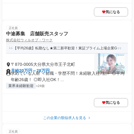
気になる
正社員
中途募集 店舗販売スタッフ
株式会社ウィルオブ・ワーク
【平均26歳】転勤なし★第二新卒歓迎！東証プライム上場企業G
〒870-0005大分県大分市王子北町
月給20万円～28万円
求めている人材 ＜前職・学歴不問！未経験入社7割＞ ◎平均
年齢26歳！ ◎即入社OK！...
業界未経験歓迎
+24個
気になる
この企業の類似求人を見る
正社員