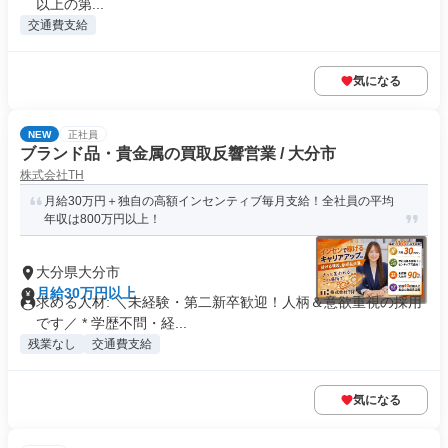
以上の第...
交通費支給
気になる
NEW
正社員
ブランド品・貴金属の買取反響営業 / 大分市
株式会社TH
月給30万円＋独自の高額インセンティブ毎月支給！全社員の平均
年収は800万円以上！
大分県大分市
月給30万円以上
求める人材: ＼未経験・第二新卒歓迎！人柄＆意欲重視の採用
です／ * 学歴不問・経...
残業なし
交通費支給
気になる