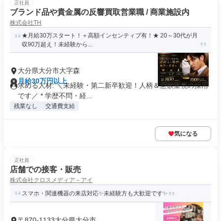
正社員
ブランド品や貴金属の反響買取営業職 / 商業施設内
株式会社TH
★月給30万スタート！＋高額インセンティブ有！★ 20～30代が月
収90万超え！未経験から...
大分県大分市大字森
月給30万円以上
求める人材: ＼未経験・第二新卒歓迎！人柄＆意欲重視の採用
です／ * 学歴不問・経...
残業なし
交通費支給
気になる
正社員
店舗での接客・販売
株式会社クロスメディア－アイ
スマホ・関連機器の来店対応✨未経験方も大歓迎です✨
〒870-1133大分県大分市