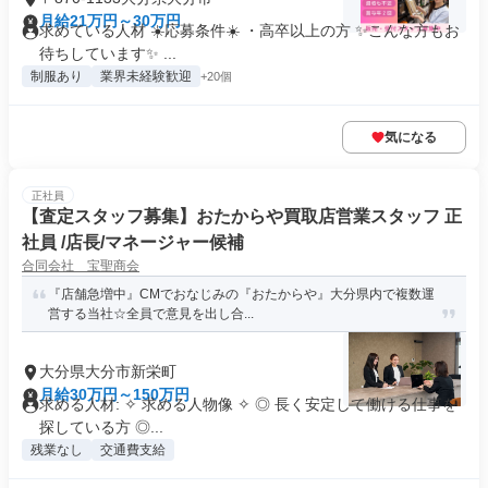
月給21万円～30万円
求めている人材 ☀️応募条件☀️ ・高卒以上の方 ✨こんな方もお
待ちしています✨ ...
制服あり
業界未経験歓迎
+20個
気になる
正社員
【査定スタッフ募集】おたからや買取店営業スタッフ 正
社員 /店長/マネージャー候補
合同会社 宝聖商会
『店舗急増中』CMでおなじみの『おたからや』大分県内で複数運
営する当社☆全員で意見を出し合...
大分県大分市新栄町
月給30万円～150万円
求める人材: ✧ 求める人物像 ✧ ◎ 長く安定して働ける仕事を
探している方 ◎...
残業なし
交通費支給