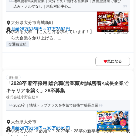
地域密着×成長企業｜大分で長く働ける営業職｜反響型営業で飛び
込み・ノルマなし｜来店対応中心...
大分県大分市高城新町
月給28万6150円～37万7892円
求める人材: 【こんな方を求めています！】 ・「小さな会社か
ら大企業を創り上げる」...
交通費支給
気になる
正社員
「2028卒 新卒採用|総合職(営業職)/地域密着×成長企業で
キャリアを築く」28卒募集
株式会社小野自動車
2028卒｜地域トップクラスを本気で目指す成長企業
大分県大分市
月給28万6150円～36万6509円
求める人材: ＜必須＞ * 2027年・28卒の新卒者（大卒） * 22歳