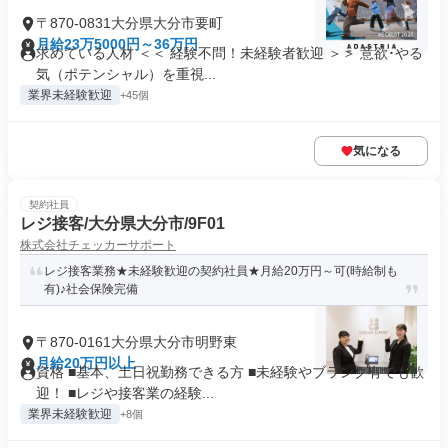
〒870-0831大分県大分市要町
月給23万5000円～36万円
求めている人材 ＜＜ 経験不問！未経験者歓迎 ＞＞ 意欲･やる
気（ポテンシャル）を重視...
業界未経験歓迎
+45個
気になる
契約社員
レジ接客/大分県大分市/9F01
株式会社チェッカーサポート
レジ接客業務★未経験歓迎の契約社員★月給20万円～可(時給制も
有)♪社会保険完備
〒870-0161大分県大分市明野東
月給20万円以上
資格 ■基本、土日祝勤務できる方 ■未経験やブランク有でも歓
迎！ ■レジや接客業の経験...
業界未経験歓迎
+8個