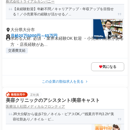
株式会社トライアルカンパニー
【未経験歓迎】年齢不問／キャリアアップ・年収アップを目指せ
る！／小売業等の経験が活かせる／...
大分県大分市
月給20万6000円～65万円
求める人材: 必須 ・業界未経験OK 歓迎 ・小売業の経験がある
方 ・店長経験があ...
交通費支給
気になる
この企業の類似求人を見る
正社員
美容クリニックのアシスタント/美容キャスト
医療法人社団メディカルフロンティア
JR大分駅から徒歩7分／ネイル・ピアスOK／*残業月平均3.2h*美
容社割あり／ネイル・ピ...