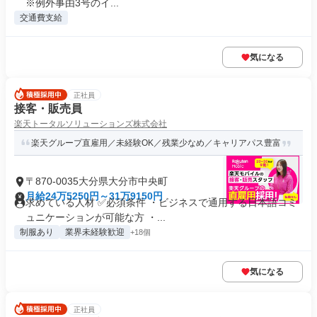
※例外事由3号のイ...
交通費支給
気になる
正社員
接客・販売員
楽天トータルソリューションズ株式会社
楽天グループ直雇用／未経験OK／残業少なめ／キャリアパス豊富
〒870-0035大分県大分市中央町
月給24万5250円～31万9150円
求めている人材 ✅必須条件 ・ビジネスで通用する日本語コミ
ュニケーションが可能な方 ・...
制服あり
業界未経験歓迎
+18個
気になる
正社員