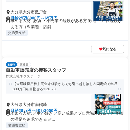
大分県大分市敷戸台
月給25万8000円～65万円
求める人材: 必須 ・小売業の経験がある方 歓迎 ・店長経験が
ある方（※業態・店舗...
交通費支給
気になる
NEW
正社員
自動車販売店の接客スタッフ
株式会社ネクステージ
【未経験採用枠】完全未経験からでも引っ越し無し＆固定給で年収
800万円を目指せる✨20～3...
大分県大分市南鶴崎
月給26万円～58万3000円
求める人材: ✅車が好き ✅高い成果とプロ意識がある ✅お客様
の満足を追求できる ✅...
交通費支給