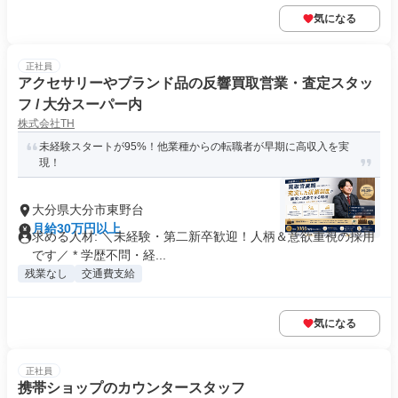
気になる
正社員
アクセサリーやブランド品の反響買取営業・査定スタッ
フ / 大分スーパー内
株式会社TH
未経験スタートが95%！他業種からの転職者が早期に高収入を実
現！
大分県大分市東野台
月給30万円以上
求める人材: ＼未経験・第二新卒歓迎！人柄＆意欲重視の採用
です／ * 学歴不問・経...
残業なし
交通費支給
気になる
正社員
携帯ショップのカウンタースタッフ