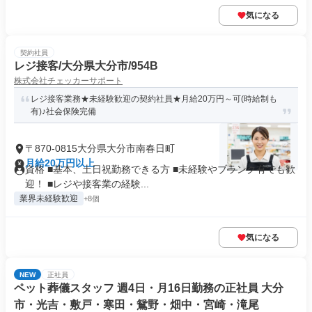
気になる
契約社員
レジ接客/大分県大分市/954B
株式会社チェッカーサポート
レジ接客業務★未経験歓迎の契約社員★月給20万円～可(時給制も
有)♪社会保険完備
〒870-0815大分県大分市南春日町
月給20万円以上
資格 ■基本、土日祝勤務できる方 ■未経験やブランク有でも歓
迎！ ■レジや接客業の経験...
業界未経験歓迎
+8個
気になる
NEW
正社員
ペット葬儀スタッフ 週4日・月16日勤務の正社員 大分
市・光吉・敷戸・寒田・鴛野・畑中・宮崎・滝尾