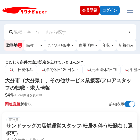
会員登録
ログイン
職種・キーワードから探す
勤務地
職種
こだわり条件
雇用形態
年収
新着のみ
1
こだわり条件の追加設定を忘れていませんか？
土日祝休み
年間休日120日以上
完全週休2日制
学歴
大分市（大分県）、その他サービス業接客/フロアスタッ
フの転職・求人情報
94
件
1
〜
94
件目を表示中
関連度順
新着順
詳細表示
正社員
サンドラッグの店舗運営スタッフ(転居を伴う転勤なし選
択可)