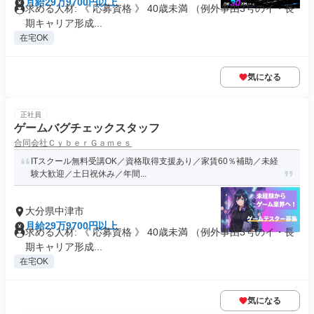
月給29万9700円以上
求める人材: 《 応募資格 》 40歳未満 （例外事由3号のイ・長
期キャリア形成...
在宅OK
気になる
正社員
ゲームバグチェックスタッフ
合同会社ＣｙｂｅｒＧａｍｅｓ
ITスクール無料受講OK／資格取得支援あり／家賃60％補助／未経
験大歓迎／土日祝休み／年間...
大分県中津市
月給29万9700円以上
求める人材: 《 応募資格 》 40歳未満 （例外事由3号のイ・長
期キャリア形成...
在宅OK
気になる