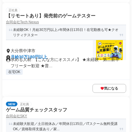
正社員
【リモートあり】発売前のゲームテスター
合同会社Tech Nexus
未経験OK！月給30万円以上♪年間休日135日！在宅勤務も可★クオ
リティテスター
大分県中津市
月給30万180円以上
求める人材: 【こんな方にオススメ♪】 ★未経験・第二新卒・
フリーター歓迎 ★普...
在宅OK
気になる
NEW
正社員
ゲーム品質チェックスタッフ
合同会社SKY
未経験大歓迎／土日祝休み／年間休日135日／ITスクール無料受講
OK／資格取得支援あり／家...