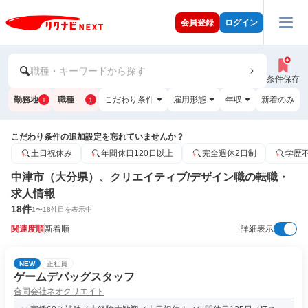
会員登録
ログイン
職種・キーワードから探す
条件保存
勤務地
職種
こだわり条件
雇用形態
年収
新着のみ
1
1
こだわり条件の追加設定を忘れていませんか？
土日祝休み
年間休日120日以上
完全週休2日制
学歴
中津市（大分県）、クリエイティブ/デザイン職の転職・
求人情報
18
件
1
〜
18
件目を表示中
関連度順
新着順
詳細表示
NEW
正社員
ゲームデバッグスタッフ
合同会社ネオクリエイト