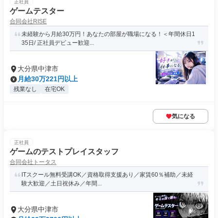
正社員
ゲームテスター
合同会社RISE
未経験から月給30万円！あなたの部屋が職場になる！＜年間休日1
35日/ 正社員デビュー歓迎...
大分県中津市
月給30万221円以上
残業なし
在宅OK
気になる
正社員
ゲームのテストプレイスタッフ
合同会社トータス
ITスクール無料受講OK／資格取得支援あり／家賃60％補助／未経
験大歓迎／土日祝休み／年間...
大分県中津市