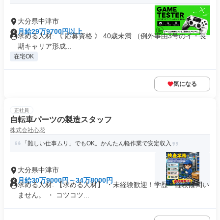
大分県中津市
月給29万9700円以上
求める人材: 《 応募資格 》 40歳未満 （例外事由3号のイ・長
期キャリア形成...
在宅OK
気になる
正社員
自転車パーツの製造スタッフ
株式会社心花
「難しい仕事ムリ」でもOK。かんたん軽作業で安定収入
大分県中津市
月給30万9000円～34万8000円
求める人材: 【求める人材】 ・未経験歓迎！学歴・経験は問い
ません。 ・ コツコツ...