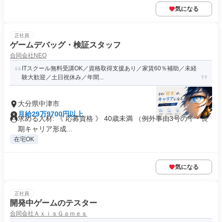
気になる
正社員
ゲームデバッグ・検証スタッフ
合同会社NEO
ITスクール無料受講OK／資格取得支援あり／家賃60％補助／未経
験大歓迎／土日祝休み／年間...
大分県中津市
月給29万9700円以上
求める人材: 《 応募資格 》 40歳未満 （例外事由3号のイ・長
期キャリア形成...
在宅OK
気になる
正社員
開発中ゲームのテスター
合同会社ＡｘｉｓＧａｍｅｓ