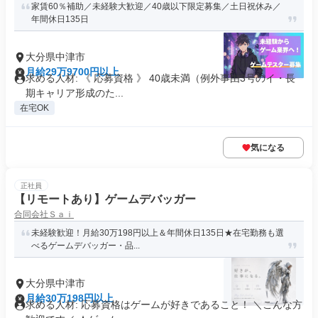
家賃60％補助／未経験大歓迎／40歳以下限定募集／土日祝休み／
年間休日135日
大分県中津市
月給29万9700円以上
求める人材: 《 応募資格 》 40歳未満（例外事由3号のイ・長
期キャリア形成のた...
在宅OK
気になる
正社員
【リモートあり】ゲームデバッガー
合同会社Ｓａｉ
未経験歓迎！月給30万198円以上＆年間休日135日★在宅勤務も選
べるゲームデバッガー・品...
大分県中津市
月給30万198円以上
求める人材: 応募資格はゲームが好きであること！ ＼こんな方