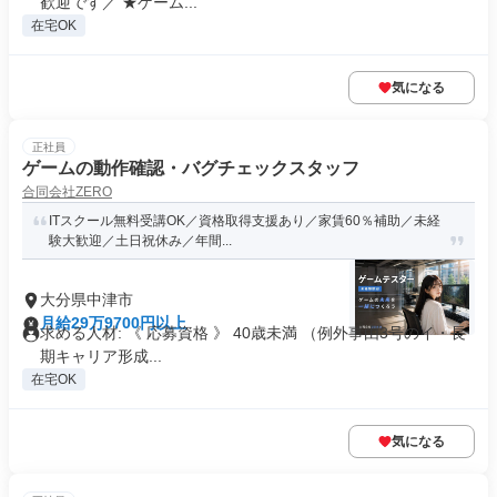
歓迎です／ ★ゲーム...
在宅OK
気になる
正社員
ゲームの動作確認・バグチェックスタッフ
合同会社ZERO
ITスクール無料受講OK／資格取得支援あり／家賃60％補助／未経
験大歓迎／土日祝休み／年間...
大分県中津市
月給29万9700円以上
求める人材: 《 応募資格 》 40歳未満 （例外事由3号のイ・長
期キャリア形成...
在宅OK
気になる