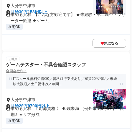
大分県中津市
月給30万158円以上
求める人材: 【こんな方歓迎です】 ★未経験・第二新卒・フリ
ーター歓迎 ★ゲーム...
在宅OK
気になる
正社員
ゲームテスター・不具合確認スタッフ
合同会社Sun
ITスクール無料受講OK／資格取得支援あり／家賃60％補助／未経
験大歓迎／土日祝休み／年間...
大分県中津市
月給29万9700円以上
求める人材: 《 応募資格 》 40歳未満 （例外事由3号のイ・長
期キャリア形成...
在宅OK