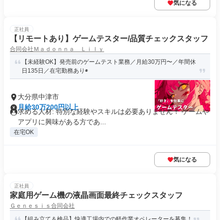
気になる
正社員
【リモートあり】ゲームテスター/品質チェックスタッフ
合同会社Ｍａｄｏｎｎａ Ｌｉｌｙ
【未経験OK】発売前のゲームテスト業務／月給30万円〜／年間休
日135日／在宅勤務あり◉
大分県中津市
月給30万200円以上
求める人材: 特別な経験やスキルは必要ありません！ ゲームや
アプリに興味がある方であ...
在宅OK
気になる
正社員
家庭用ゲーム機の液晶画面最終チェックスタッフ
Ｇｅｎｅｓｉｓ合同会社
【組み立て＆検品】快適工場内での軽作業オペレーターを募集！