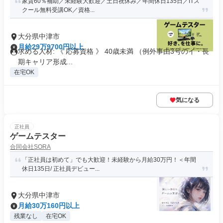
家賃60％補助／未経験大歓迎／土日祝休み／年間休日135日／ITス
クール無料受講OK／資格...
大分県中津市
月給29万9700円以上
求める人材: 《 応募資格 》 40歳未満 （例外事由3号のイ・長
期キャリア形成...
在宅OK
気になる
正社員
ゲームテスター
合同会社SORA
「正社員は初めて」でも大歓迎！未経験から月給30万円！＜年間
休日135日/ 正社員デビュー...
大分県中津市
月給30万160円以上
残業なし
在宅OK