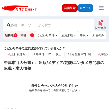
会員登録
ログイン
職種・キーワードから探す
条件保存
勤務地
職種
こだわり条件
雇用形態
年収
新着のみ
1
1
こだわり条件の追加設定を忘れていませんか？
土日祝休み
年間休日120日以上
完全週休2日制
学歴
中津市（大分県）、出版/メディア/芸能/エンタメ専門職の
転職・求人情報
条件に合った求人が 0件でした
検索条件を緩めて、再度検索してください