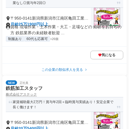
業なし◎賞与年2回◎
〒950-0141新潟県新潟市江南区亀田工業団
地
月給25万1900円以上
資格 現場作業・土木作業・大工・足場などの 経験をお持ちの
方 鉄筋業界の未経験者歓迎 ...
制服あり
60代も応募可
+26個
気になる
この企業の類似求人を見る
NEW
正社員
鉄筋加工スタッフ
株式会社アステック
家賃補助最大2万円！賞与年2回＋臨時賞与実績あり！安定企業で
長く働けます！
〒950-0141新潟県新潟市江南区亀田工業団
地
月給20万5400円以上