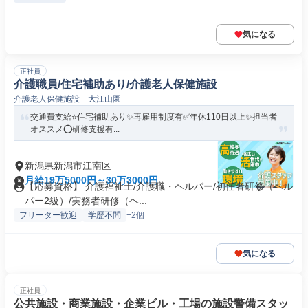
気になる
正社員
介護職員/住宅補助あり/介護老人保健施設
介護老人保健施設 大江山園
交通費支給⭐️住宅補助あり✨再雇用制度有✅️年休110日以上✨担当者
オススメ⭕️研修支援有...
新潟県新潟市江南区
月給19万5000円～30万3000円
【応募資格】 介護福祉士/介護職・ヘルパー/初任者研修（ヘル
パー2級）/実務者研修（ヘ...
フリーター歓迎
学歴不問
+2個
気になる
正社員
公共施設・商業施設・企業ビル・工場の施設警備スタッ