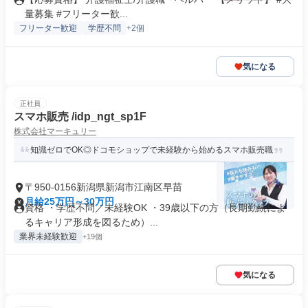
量募集 #フリーター歓...
フリーター歓迎
学歴不問
+2個
気になる
正社員
スマホ販売 /idp_ngt_sp1F
株式会社マーキュリー
知識ゼロでOK◎ドコモショップで未経験から始めるスマホ販売職
〒950-0156新潟県新潟市江南区早苗
月給25万円～30万円
資格 ・学歴不問／未経験OK ・39歳以下の方（長期勤続によ
るキャリア形成を図るため）...
業界未経験歓迎
+19個
気になる