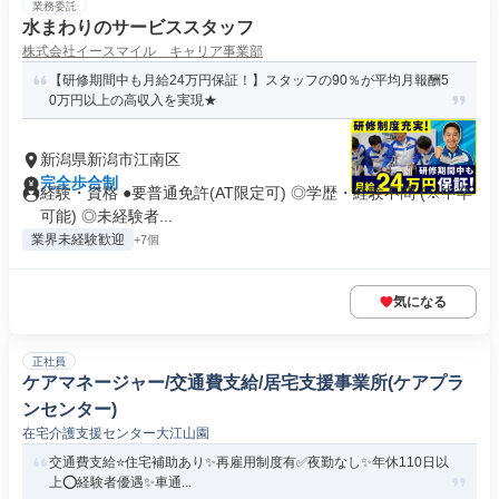
業務委託
水まわりのサービススタッフ
株式会社イースマイル キャリア事業部
【研修期間中も月給24万円保証！】スタッフの90％が平均月報酬5
0万円以上の高収入を実現★
新潟県新潟市江南区
完全歩合制
経験・資格 ●要普通免許(AT限定可) ◎学歴・経験不問 (※中卒
可能) ◎未経験者...
業界未経験歓迎
+7個
気になる
正社員
ケアマネージャー/交通費支給/居宅支援事業所(ケアプラ
ンセンター)
在宅介護支援センター大江山園
交通費支給⭐️住宅補助あり✨再雇用制度有✅️夜勤なし✨年休110日以
上⭕️経験者優遇✨車通...