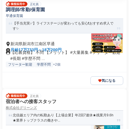
正社員
調理師/常勤/保育園
早通保育園
【手当充実✅️】ライフステージが変わっても安心❗️おすすめ求人で
す✨
新潟県新潟市江南区早通
月給17万733円～18万200円
【応募資格】 不問 【メリット】 #大量募集 #フリーター歓迎
#長期 #学歴不問 ...
フリーター歓迎
学歴不問
+2個
気になる
正社員
宿泊者への接客スタッフ
株式会社グリーンズ
北信越エリア内の転勤あり【上場企業】年2回7連休★残業月9.6h
★業界トップクラスの働きや...