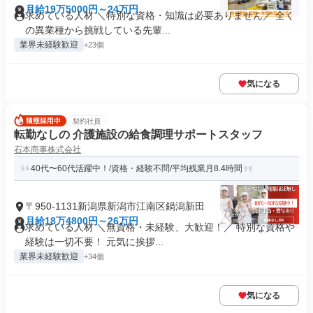
月給19万5000円～24万円
求めている人材 ＼特別な資格・知識は必要ありません／ 全く
の異業種から挑戦している先輩...
業界未経験歓迎
+23個
気になる
契約社員
転勤なしの 介護施設の給食調理サポートスタッフ
石本商事株式会社
40代〜60代活躍中！/資格・経験不問/平均残業月8.4時間
〒950-1131新潟県新潟市江南区鍋潟新田
月給18万4800円～26万円
求めている人材 ＼無資格・未経験、大歓迎！／ 特別な資格や
経験は一切不要！ 元気に挨拶...
業界未経験歓迎
+34個
気になる