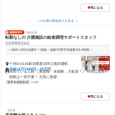
気になる
この企業の類似求人を見る
契約社員
転勤なしの 介護施設の給食調理サポートスタッフ
石本商事株式会社
40代〜60代活躍中！/資格・経験不問/平均残業月8.4時間
〒950-0134新潟県新潟市江南区曙町
月給18万7440円～26万円
求めている人材 ＼無資格・未経験、大歓迎！／ 特別な資格や
経験は一切不要！ 元気に挨拶...
業界未経験歓迎
+32個
気になる
正社員