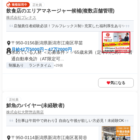
正社員
飲食店のエリアマネージャー候補(複数店舗管理)
株式会社プレナス
店舗責任者経験必須！フルフレックス制✨充実した福利厚生あり✨
〒950-0156新潟県新潟市江南区早苗
月給42万5000円～47万2000円
求めている人材 ＜応募条件＞ ✅65歳未満（定年のため） ✅普
通自動車免許（AT限定可...
制服あり
ランチタイム
+29個
気になる
正社員
鮮魚のバイヤー(未経験者)
株式会社大野惣吉商店
【仕事は午前中で終わり】自由な午後が欲しい方必見！未経験OK
〒950-0114新潟県新潟市江南区茗荷谷