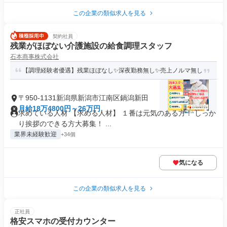
この企業の類似求人を見る
契約社員
残業がほぼない介護施設の給食調理スタッフ
石本商事株式会社
【調理経験者優遇】残業ほぼなし✨深夜勤務無し✨売上ノルマ無し
〒950-1131新潟県新潟市江南区鍋潟新田
月給18万4800円～26万円
求めている人材 【求める人材】 １番は元気のある方！ しっか
り挨拶のできる方大募集！ ...
業界未経験歓迎
+34個
気になる
この企業の類似求人を見る
正社員
格安スマホの受付カウンター