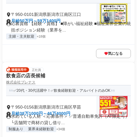
〒950-0101新潟県新潟市江南区江口
月給50万円～59万1400円
応募資格 【経験・資格】 ■障がい福祉経験 ■福祉業界企業の統
括ポジション経験（業界を...
主婦・主夫歓迎
+18個
気になる
正社員
飲食店の店長候補
株式会社プレナス
✅20代・30代活躍中！✅飲食経験歓迎・アルバイトのみOK
〒950-0156新潟県新潟市江南区早苗
月給38万1000円～46万4000円
求めている人材 ＜応募条件＞ ✅普通自動車免許（AT限定可）
└店舗間で商材の貸し借り...
制服あり
業界未経験歓迎
+34個