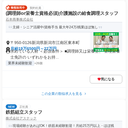
契約社員
(調理師or栄養士資格必須)介護施設の給食調理スタッフ
石本商事株式会社
主婦・シニア活躍中/資格手当 最大年24万/残業ほぼ無し
〒950-0126新潟県新潟市江南区東本町
月給19万6500円～22万円
求めている人材 ＜必須条件＞ ■調理師又は栄養士、 管理栄養
士免許の いずれかをお持...
業界未経験歓迎
+26個
気になる
この企業の類似求人を見る
NEW
正社員
鉄筋組立スタッフ
株式会社アステック
現場経験があればOK！鉄筋未経験歓迎！月給25万円以上・ほぼ残