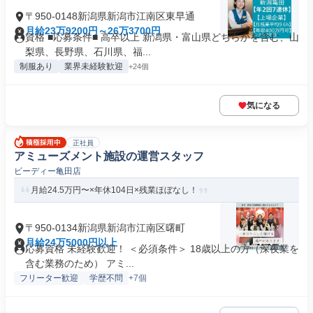
〒950-0148新潟県新潟市江南区東早通
月給23万9200円～26万3700円
資格 ■応募条件■ 高卒以上 新潟県・富山県どちらかを含む、山
梨県、長野県、石川県、福...
制服あり
業界未経験歓迎
+24個
気になる
正社員
アミューズメント施設の運営スタッフ
ビーディー亀田店
月給24.5万円〜×年休104日×残業ほぼなし！
〒950-0134新潟県新潟市江南区曙町
月給24万5000円以上
応募資格 未経験歓迎！ ＜必須条件＞ 18歳以上の方（深夜業を
含む業務のため） アミ...
フリーター歓迎
学歴不問
+7個