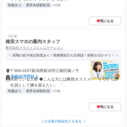
制服あり
業界未経験歓迎
+28個
気になる
正社員
格安スマホの案内スタッフ
株式会社トラストコミュニケーション
前職の給与保証制度あり！勤務開始日も応相談！経験を活かそう！
〒950-0157新潟県新潟市江南区鵜ノ子
月給25万円以上
求めている人材 ◆こんな方には断然オススメ♪ 「そろそろ正
社員として腰を据えたい」 「...
制服あり
業界未経験歓迎
+25個
気になる
この企業の類似求人を見る