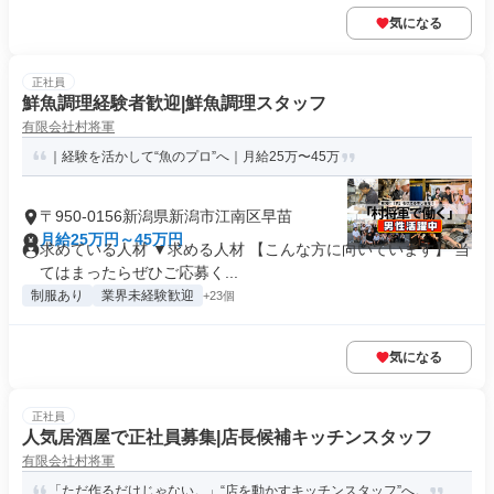
気になる
正社員
鮮魚調理経験者歓迎|鮮魚調理スタッフ
有限会社村将軍
｜経験を活かして“魚のプロ”へ｜月給25万〜45万
〒950-0156新潟県新潟市江南区早苗
月給25万円～45万円
求めている人材 ▼求める人材 【こんな方に向いています】 当
てはまったらぜひご応募く...
制服あり
業界未経験歓迎
+23個
気になる
正社員
人気居酒屋で正社員募集|店長候補キッチンスタッフ
有限会社村将軍
「ただ作るだけじゃない。」“店を動かすキッチンスタッフ”へ。