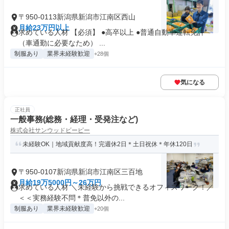
〒950-0113新潟県新潟市江南区西山
月給23万円以上
求めている人材 【必須】 ●高卒以上 ●普通自動車運転免許
（車通勤に必要なため） ...
制服あり
業界未経験歓迎
+28個
気になる
正社員
一般事務(総務・経理・受発注など)
株式会社サンウッドビーピー
未経験OK｜地域貢献度高！完週休2日＊土日祝休＊年休120日
〒950-0107新潟県新潟市江南区三百地
月給19万5000円～26万円
求めている人材 ＼未経験から挑戦できるオフィスワーク！／
＜＜実務経験不問＊普免以外の...
制服あり
業界未経験歓迎
+20個