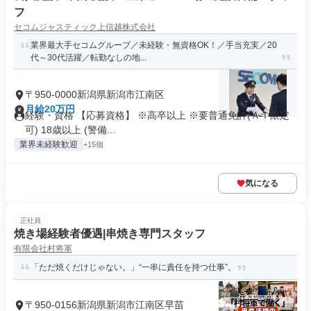
フ
セコムジャスティック上信越株式会社
業界最大手セコムグループ／未経験・無資格OK！／手当充実／20
代～30代活躍／転勤なしの地...
〒950-0000新潟県新潟市江南区
月給20万円
経験・資格 【応募資格】 ※高卒以上 ※要普通免許(ＡＴ限定
可) 18歳以上 (警備...
業界未経験歓迎
+15個
気になる
正社員
焼き場経験者優遇|串焼き専門スタッフ
有限会社村将軍
「ただ焼くだけじゃない。」“一串に責任を持つ仕事”。
〒950-0156新潟県新潟市江南区早苗