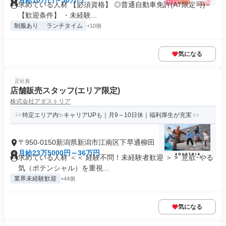
月給10万円～30万円
求めている人材 【必須資格】 ◎普通自動車免許(AT限定可)
【歓迎条件】 ・未経験...
制服あり
ランチタイム
+10個
気になる
正社員
店舗販売スタッフ(エリア限定)
株式会社アダストリア
特定エリア内✨キャリアUPも｜月9～10日休｜福利厚生が充実
〒950-0150新潟県新潟市江南区下早通柳田
月給23万5000円～36万円
求めている人材 ＜＜ 経験不問！未経験者歓迎 ＞＞ 意欲･やる
気（ポテンシャル）を重視...
業界未経験歓迎
+44個
気になる