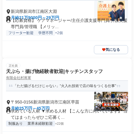
新潟県新潟市江南区大淵
月給21万9000円～29万円
【応募資格】 ケアマネージャー/主任介護支援専門員/介護支援
専門員/管理職 【メリッ...
フリーター歓迎
学歴不問
+2個
気になる
正社員
天ぷら・揚げ物経験者歓迎|キッチンスタッフ
有限会社村将軍
「ただ揚げるだけじゃない」“火入れ技術で店の味をつくる仕事”
〒950-0156新潟県新潟市江南区早苗
月給25万円～45万円
求めている人材 ▼求める人材 【こんな方に向いています】 当
てはまったらぜひご応募く...
制服あり
業界未経験歓迎
+22個