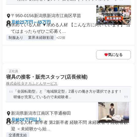
〒950-0156新潟県新潟市江南区早苗
月給25万円～45万円
求めている人材 ▼求める人材 【こんな方に向いています】 当
てはまったらぜひご応募く...
制服あり
業界未経験歓迎
+22個
気になる
正社員
寝具の接客・販売スタッフ(店長候補)
株式会社タナカふとんサービス
「全国転勤型」と「地域限定型」2通りの働き方が選択できます！
研修が充実しているので未経験者...
新潟県新潟市江南区下早通柳田
月給28万円以上
求める人材: 新卒者 第2新卒者 経験不問 未経験者可 経験者歓
迎 ＜未経験から始...
交通費支給