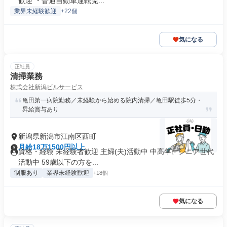
歓迎 ・普通自動車運転免...
業界未経験歓迎
+22個
気になる
正社員
清掃業務
株式会社新潟ビルサービス
亀田第一病院勤務／未経験から始める院内清掃／亀田駅徒歩5分・
昇給賞与あり
新潟県新潟市江南区西町
月給18万1500円以上
資格・経験 未経験者歓迎 主婦(夫)活動中 中高年、シニア世代
活動中 59歳以下の方を...
制服あり
業界未経験歓迎
+18個
気になる