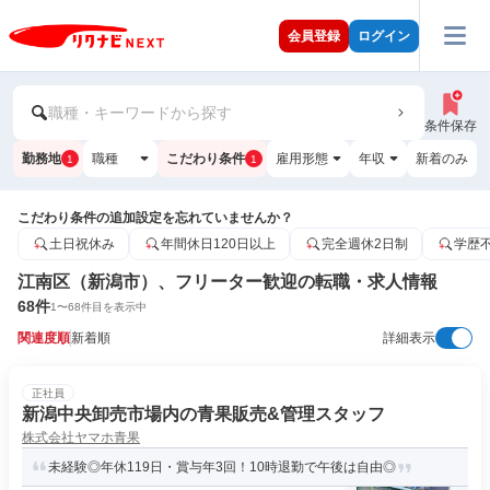
会員登録
ログイン
職種・キーワードから探す
条件保存
勤務地
職種
こだわり条件
雇用形態
年収
新着のみ
1
1
こだわり条件の追加設定を忘れていませんか？
土日祝休み
年間休日120日以上
完全週休2日制
学歴
江南区（新潟市）、フリーター歓迎の転職・求人情報
68
件
1
〜
68
件目を表示中
関連度順
新着順
詳細表示
正社員
新潟中央卸売市場内の青果販売&管理スタッフ
株式会社ヤマホ青果
未経験◎年休119日・賞与年3回！10時退勤で午後は自由◎