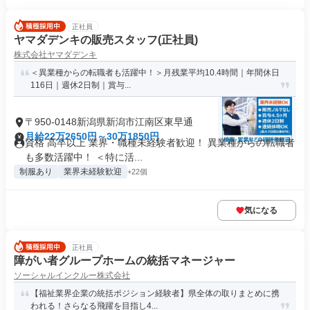
正社員
ヤマダデンキの販売スタッフ(正社員)
株式会社ヤマダデンキ
＜異業種からの転職者も活躍中！＞月残業平均10.4時間｜年間休日
116日｜週休2日制｜賞与...
〒950-0148新潟県新潟市江南区東早通
月給22万2650円～30万1850円
資格 高卒以上 業界・職種未経験者歓迎！ 異業種からの転職者
も多数活躍中！ ＜特に活...
制服あり
業界未経験歓迎
+22個
気になる
正社員
障がい者グループホームの統括マネージャー
ソーシャルインクルー株式会社
【福祉業界企業の統括ポジション経験者】県全体の取りまとめに携
われる！さらなる飛躍を目指し4...