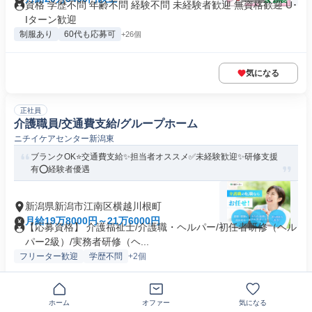
資格 学歴不問 年齢不問 経験不問 未経験者歓迎 無資格歓迎 U･
Iターン歓迎
制服あり
60代も応募可
+26個
気になる
正社員
介護職員/交通費支給/グループホーム
ニチイケアセンター新潟東
ブランクOK⭐️交通費支給✨担当者オススメ✅️未経験歓迎✨研修支援
有⭕️経験者優遇
新潟県新潟市江南区横越川根町
月給19万8000円～21万6000円
【応募資格】 介護福祉士/介護職・ヘルパー/初任者研修（ヘル
パー2級）/実務者研修（ヘ...
フリーター歓迎
学歴不問
+2個
気になる
ホーム
オファー
気になる