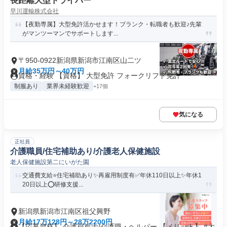
長距離大型ドライバー
早川運輸株式会社
【夜勤専属】大型免許活かせます！ブランク・転職者も歓迎♪先輩
がマンツーマンでサポートします...
〒950-0922新潟県新潟市江南区山二ツ
月給35万円～40万円
資格・経験 【資格】 大型免許 フォークリフト免許
制服あり
業界未経験歓迎
+17個
気になる
正社員
介護職員/住宅補助あり/介護老人保健施設
老人保健施設第二にいがた園
交通費支給⭐️住宅補助あり✨再雇用制度有✅️年休110日以上✨年休1
20日以上⭕️研修支援...
新潟県新潟市江南区祖父興野
月給17万128円～28万2200円
【応募資格】 介護福祉士/介護職・ヘルパー 【メリット】 #大