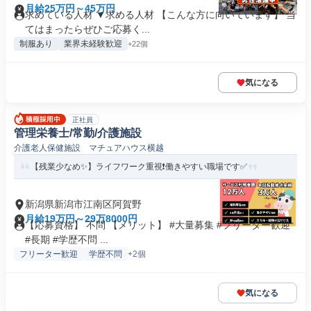
月給25万円～45万円
求めている人材 ▼求める人材 【こんな方に向いています】 当
てはまったらぜひご応募く...
制服あり
業界未経験歓迎
+22個
気になる
正社員
管理栄養士/常勤/介護施設
介護老人保健施設 マチュアハウス横越
【残業少なめ✨】ライフワーク重視❗️働きやすい職場です✅️
新潟県新潟市江南区阿賀野
月給19万円～29万8000円
【応募資格】 不問 【メリット】 #大量募集 #フリーター歓迎
#長期 #学歴不問 ...
フリーター歓迎
学歴不問
+2個
気になる