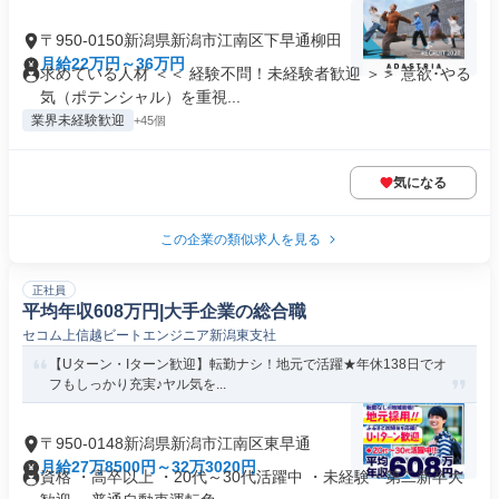
〒950-0150新潟県新潟市江南区下早通柳田
月給22万円～36万円
求めている人材 ＜＜ 経験不問！未経験者歓迎 ＞＞ 意欲･やる
気（ポテンシャル）を重視...
業界未経験歓迎
+45個
気になる
この企業の類似求人を見る
正社員
平均年収608万円|大手企業の総合職
セコム上信越ビートエンジニア新潟東支社
【Uターン・Iターン歓迎】転勤ナシ！地元で活躍★年休138日でオ
フもしっかり充実♪ヤル気を...
〒950-0148新潟県新潟市江南区東早通
月給27万8500円～32万3020円
資格 ・高卒以上 ・20代～30代活躍中 ・未経験・第二新卒大