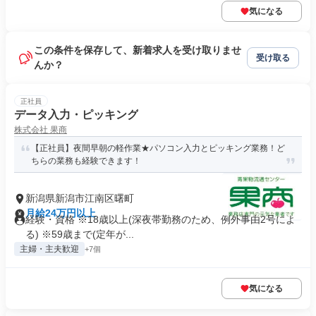
気になる
この条件を保存して、新着求人を受け取りませ
受け取る
んか？
正社員
データ入力・ピッキング
株式会社 果商
【正社員】夜間早朝の軽作業★パソコン入力とピッキング業務！ど
ちらの業務も経験できます！
新潟県新潟市江南区曙町
月給24万円以上
経験・資格 ※18歳以上(深夜帯勤務のため、例外事由2号によ
る) ※59歳まで(定年が...
主婦・主夫歓迎
+7個
気になる