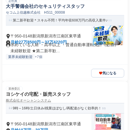
正社員
大手警備会社のセキュリティスタッフ
セコム上信越株式会社 HS11_00008
第二新卒歓迎＊スキル不問！平均年収608万円の高収入案件♪
〒950-0148新潟県新潟市江南区東早通
月給27万8500円～32万4220円
求めている人材 ・高卒以上 ・普通自動車運転免許（必須） ・
未経験歓迎 ★第二新卒歓...
業界未経験歓迎
+7個
気になる
業務委託
ヨシケイの宅配・販売スタッフ
株式会社オーシャンシステム
9時～16時/土日休み/残業ほぼなし/再配達がなく効率的！
〒950-0148新潟県新潟市江南区東早通