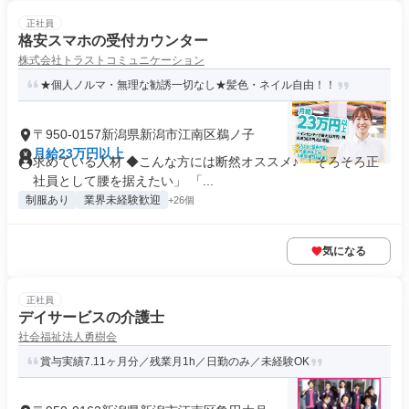
正社員
格安スマホの受付カウンター
株式会社トラストコミュニケーション
★個人ノルマ・無理な勧誘一切なし★髪色・ネイル自由！！
〒950-0157新潟県新潟市江南区鵜ノ子
月給23万円以上
求めている人材 ◆こんな方には断然オススメ♪ 「そろそろ正
社員として腰を据えたい」 「...
制服あり
業界未経験歓迎
+26個
気になる
正社員
デイサービスの介護士
社会福祉法人勇樹会
賞与実績7.11ヶ月分／残業月1h／日勤のみ／未経験OK