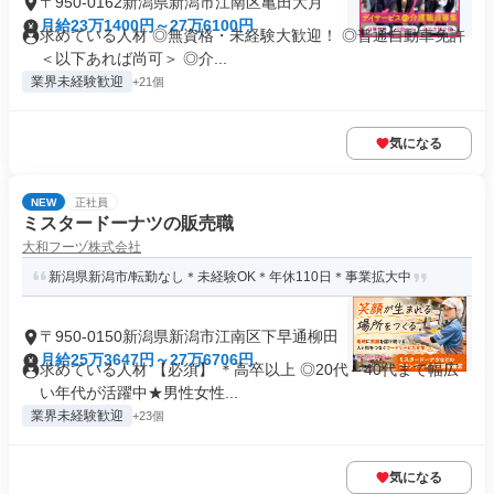
〒950-0162新潟県新潟市江南区亀田大月
月給23万1400円～27万6100円
求めている人材 ◎無資格・未経験大歓迎！ ◎普通自動車免許
＜以下あれば尚可＞ ◎介...
業界未経験歓迎
+21個
気になる
NEW
正社員
ミスタードーナツの販売職
大和フーヅ株式会社
新潟県新潟市/転勤なし＊未経験OK＊年休110日＊事業拡大中
〒950-0150新潟県新潟市江南区下早通柳田
月給25万3647円～27万6706円
求めている人材 【必須】 ＊高卒以上 ◎20代～40代まで幅広
い年代が活躍中★男性女性...
業界未経験歓迎
+23個
気になる