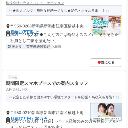
株式会社トラストコミュニケーション
★個人ノルマ・無理な勧誘一切なし★髪色・ネイル自由！！
〒950-0208新潟県新潟市江南区横越中央
月給23万円以上
求めている人材 ◆こんな方には断然オススメ♪ 「そろそろ正
社員として腰を据えたい」 「...
制服あり
業界未経験歓迎
+26個
気になる
正社員
期間限定スマホブースでの案内スタッフ
合同会社LIFIX
安定した研修と働きやすい環境でスタートを応援！高収入も可能！
〒950-0210新潟県新潟市江南区横越上町
月給27万円～30万円
求めている人材 【歓迎】 パート経験のみの方も歓迎、アルバ
イトからのステップUPを考え...