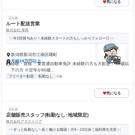
気になる
正社員
ルート配送営業
株式会社 果商
年2回賞与あり！未経験スタートの方もしっかりフォロー◎
新潟県新潟市江南区曙町
月給24万円以上
経験・資格 ・要普通自動車免許 未経験の方も大歓迎！ 59歳以
下の方 ※定年が60歳...
フリーター歓迎
転勤なし
+5個
気になる
正社員
店舗販売スタッフ(転勤なし･地域限定)
株式会社アダストリア
ずっと転勤なし✨長く働ける職場｜月9～10日休｜福利厚生充実