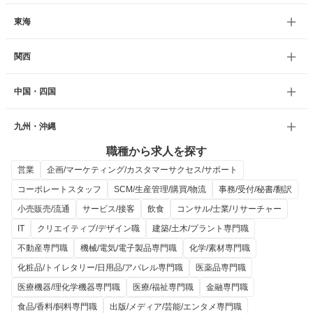
東海
関西
中国・四国
九州・沖縄
職種から求人を探す
営業
企画/マーケティング/カスタマーサクセス/サポート
コーポレートスタッフ
SCM/生産管理/購買/物流
事務/受付/秘書/翻訳
小売販売/流通
サービス/接客
飲食
コンサル/士業/リサーチャー
IT
クリエイティブ/デザイン職
建築/土木/プラント専門職
不動産専門職
機械/電気/電子製品専門職
化学/素材専門職
化粧品/トイレタリー/日用品/アパレル専門職
医薬品専門職
医療機器/理化学機器専門職
医療/福祉専門職
金融専門職
食品/香料/飼料専門職
出版/メディア/芸能/エンタメ専門職