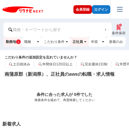
会員登録
ログイン
職種・キーワードから探す
条件保存
勤務地
職種
こだわり条件
正社員
年収
新着のみ
1
こだわり条件の追加設定を忘れていませんか？
土日祝休み
年間休日120日以上
完全週休2日制
学歴
南蒲原郡（新潟県）、正社員のawsの転職・求人情報
条件に合った求人が 0件でした
検索条件を緩めて、再度検索してください
新着求人