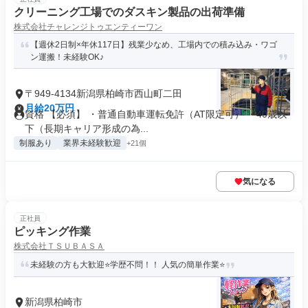
クリーニング工場でのダスキン製品の出荷準備
株式会社チャレンジトゥエンティーワン
【週休2日制×年休117日】残業少なめ、工場内での積み込み・ワゴ
ン運搬！未経験OK♪
〒949-4134新潟県柏崎市西山町二田
月給20万円
資格 【必須】 ・普通自動車運転免許（AT限定可） ・40歳以
下（長期キャリア形成の為...
制服あり
業界未経験歓迎
+21個
気になる
正社員
ピッキング作業
株式会社ＴＳＵＢＡＳＡ
未経験の方も大歓迎⭐️学歴不問！！ 人気の簡単作業⭐️
新潟県柏崎市