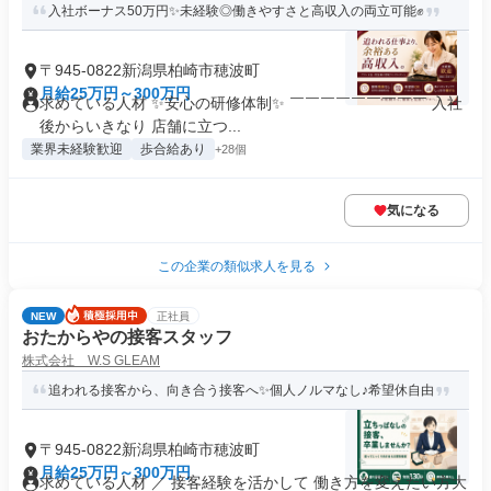
入社ボーナス50万円✨未経験◎働きやすさと高収入の両立可能✊
〒945-0822新潟県柏崎市穂波町
月給25万円～300万円
求めている人材 ✨安心の研修体制✨ ￣￣￣￣￣￣￣￣￣ 入社
後からいきなり 店舗に立つ...
業界未経験歓迎
歩合給あり
+28個
気になる
この企業の類似求人を見る
NEW
正社員
おたからやの接客スタッフ
株式会社 W.S GLEAM
追われる接客から、向き合う接客へ✨個人ノルマなし♪希望休自由
〒945-0822新潟県柏崎市穂波町
月給25万円～300万円
求めている人材 ／ 接客経験を活かして 働き方を変えたい方大