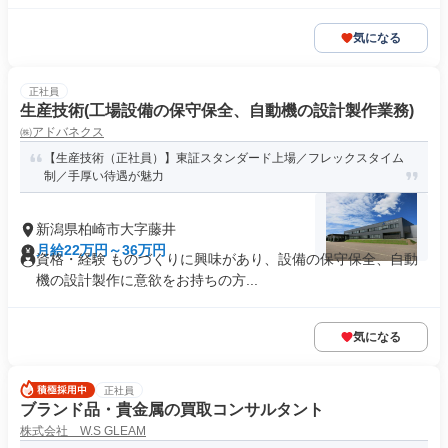
気になる
正社員
生産技術(工場設備の保守保全、自動機の設計製作業務)
㈱アドバネクス
【生産技術（正社員）】東証スタンダード上場／フレックスタイム
制／手厚い待遇が魅力
新潟県柏崎市大字藤井
月給22万円～36万円
資格・経験 ものづくりに興味があり、設備の保守保全、自動
機の設計製作に意欲をお持ちの方...
気になる
正社員
ブランド品・貴金属の買取コンサルタント
株式会社 W.S GLEAM