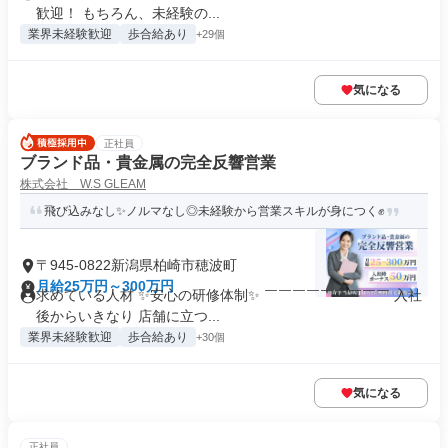
歓迎！ もちろん、未経験の...
業界未経験歓迎
歩合給あり
+29個
気になる
正社員
ブランド品・貴金属の完全反響営業
株式会社 W.S GLEAM
飛び込みなし✨ノルマなし◎未経験から営業スキルが身につく✊
〒945-0822新潟県柏崎市穂波町
月給25万円～300万円
求めている人材 ✨安心の研修体制✨ ￣￣￣￣￣￣￣￣￣ 入社
後からいきなり 店舗に立つ...
業界未経験歓迎
歩合給あり
+30個
気になる
正社員