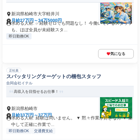
新潟県柏崎市大字軽井川
月給27万円～34万5000円
求める人材: ✅経験ゼロでも問題なし！ 今働いているスタッフ
も、ほぼ全員が未経験スタ...
即日勤務OK
気になる
正社員
スパッタリングターゲットの梱包スタッフ
合同会社イテル
高収入を目指せるお仕事！
新潟県柏崎市
月給33万円～37万円
求める人材: 経験は問いません。 ▼ 黙々作業が好きな方 ▼ 集
中して正確に作業で...
即日勤務OK
交通費支給