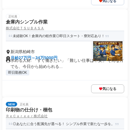
気になる
正社員
倉庫内シンプル作業
株式会社ＴＳＵＢＡＳＡ
未経験OK！倉庫内の軽作業◎即日スタート・寮対応あり！
新潟県柏崎市
月給27万円～34万5000円
求める人材: 「すぐ働きたい」「難しい仕事は不安」 そんな方
でも、今日から始められる...
即日勤務OK
気になる
NEW
正社員
印刷物の仕分け・梱包
ＲｅＣａｒｅｅｒ株式会社
◎あなたに合う配属先が選べる！ シンプル作業で新たな一歩を。