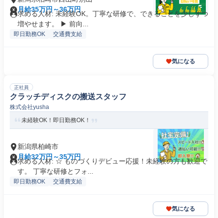
月給35万円～36万円
求める人材: 未経験OK。丁寧な研修で、できることを少しずつ
増やせます。 ▶ 前向...
即日勤務OK
交通費支給
気になる
正社員
クラッチディスクの搬送スタッフ
株式会社yusha
未経験OK！即日勤務OK！
新潟県柏崎市
月給32万円～35万円
求める人材: ☆ ものづくりデビュー応援！未経験の方も歓迎で
す。 丁寧な研修とフォ...
即日勤務OK
交通費支給
気になる