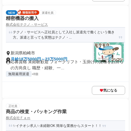
NEW
派遣社員
精密機器の搬入
株式会社テクノ・サービス
テクノ・サービスへ正社員として入社し派遣先で働くという働き
方。派遣と言っても実態はテクノ・...
新潟県柏崎市
月給18万5000円～23万5000円
応募資格 未経験歓迎 フォークリフト・玉掛けの資格をお持ち
の方尚良し 職歴・経験、一...
無期雇用派遣
+8個
気になる
正社員
商品の検査・パッキング作業
株式会社Ｆａｍ
✨イチオシ求人✨未経験OK 簡単な業務からスタート！！