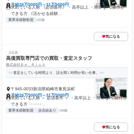
月給26万5000円～31万5000円
求めている人材 《必須条件》 ・高卒以上 ・簡単なPC操作が
できる方 《活かせる経験...
業界未経験歓迎
+20個
気になる
正社員
高価買取専門店での買取・査定スタッフ
株式会社Ｂｅ Ｒｉｃｈ
査定をしている時間より、話を聞く時間が長い仕事。
〒945-0033新潟県柏崎市東長浜町
月給26万5000円～31万5000円
求めている人材 ＜ 必須条件 ＞ ・高卒以上 ・簡単なPC操作が
できる方 ･･････...
業界未経験歓迎
歩合給あり
+26個
気になる