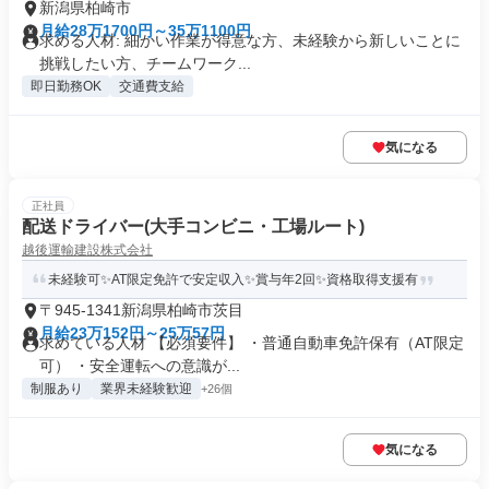
新潟県柏崎市
月給28万1700円～35万1100円
求める人材: 細かい作業が得意な方、未経験から新しいことに
挑戦したい方、チームワーク...
即日勤務OK
交通費支給
気になる
正社員
配送ドライバー(大手コンビニ・工場ルート)
越後運輸建設株式会社
未経験可✨AT限定免許で安定収入✨賞与年2回✨資格取得支援有
〒945-1341新潟県柏崎市茨目
月給23万152円～25万57円
求めている人材 【必須要件】 ・普通自動車免許保有（AT限定
可） ・安全運転への意識が...
制服あり
業界未経験歓迎
+26個
気になる