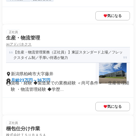
気になる
正社員
生産・物流管理
㈱アドバネクス
【生産・物流管理業務（正社員）】東証スタンダード上場／フレッ
クスタイム制／手厚い待遇が魅力
新潟県柏崎市大字藤井
月給23万円～36万円
資格・経験 ◆製造業での業務経験 ＜尚可条件＞ ・生産管理経
験 ・物流管理経験 ◆学歴...
気になる
正社員
梱包仕分け作業
株式会社ＴＳＵＢＡＳＡ