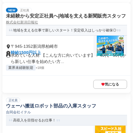
NEW
正社員
未経験から安定正社員へ|地域を支える新聞販売スタッフ
株式会社新潟日報社
地域を支える仕事で新しいスタート！安定収入はしっかり確保◎
〒945-1352新潟県柏崎市
時給1500円以上
求めている人材 【こんな方に向いています】 ✅40代・50代か
ら新しい仕事を始めたい方...
業界未経験歓迎
+18個
気になる
正社員
ウェーハ搬送ロボット部品の入庫スタッフ
合同会社イテル
高収入を目指せるお仕事！