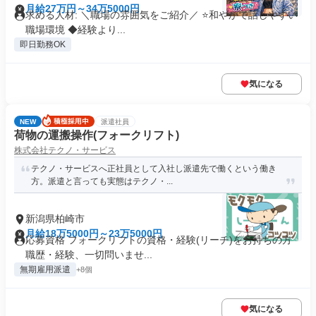
月給27万円～34万5000円
求める人材: ＼職場の雰囲気をご紹介／ ⭐和やかで話しやすい
職場環境 ◆経験より...
即日勤務OK
気になる
NEW
派遣社員
荷物の運搬操作(フォークリフト)
株式会社テクノ・サービス
テクノ・サービスへ正社員として入社し派遣先で働くという働き
方。派遣と言っても実態はテクノ・...
新潟県柏崎市
月給18万5000円～23万5000円
応募資格 フォークリフトの資格・経験(リーチ)をお持ちの方
職歴・経験、一切問いませ...
無期雇用派遣
+8個
気になる