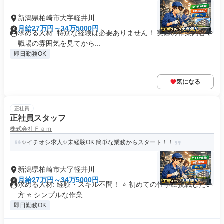
新潟県柏崎市大字軽井川
月給27万円～34万5000円
求める人材: 特別な経験は必要ありません！ 実際の作業内容や
職場の雰囲気を見てから...
即日勤務OK
気になる
正社員
正社員スタッフ
株式会社Ｆａｍ
✨イチオシ求人✨未経験OK 簡単な業務からスタート！！
新潟県柏崎市大字軽井川
月給27万円～34万5000円
求める人材: 経験・スキル不問！ ⭐ 初めての仕事に挑戦したい
方 ⭐ シンプルな作業...
即日勤務OK