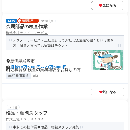
気になる
NEW
派遣社員
金属部品の検査作業
株式会社テクノ・サービス
テクノ・サービスへ正社員として入社し派遣先で働くという働き
方。派遣と言っても実態はテクノ・...
新潟県柏崎市
月給18万5000円～23万5000円
応募資格 検査の実務経験をお持ちの方
無期雇用派遣
+8個
気になる
正社員
検品・梱包スタッフ
株式会社ＴＳＵＢＡＳＡ
◆安心の軽作業◆検品・梱包スタッフ募集