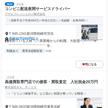
NEW
正社員
コンビニ配送夜間サービスドライバー
アサヒフレッシュロジ株式会社
深夜手当で年収404万♪+年休122日✨／未経験・全車4WD
〒945-1341新潟県柏崎市茨目
月給30万200円以上
求めている人材 ＼✨異業種からの転職、大歓迎✨／ ￣￣V￣￣
￣￣￣￣￣￣￣￣￣￣￣ 学...
制服あり
業界未経験歓迎
+39個
気になる
正社員
高価買取専門店での接客・買取査定 入社祝金20万円
株式会社Ｂｅ Ｒｉｃｈ
『どうぶつ家族手当』など温かい制度が整っている職場
〒945-0033新潟県柏崎市東長浜町