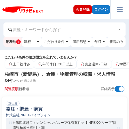
会員登録
ログイン
職種・キーワードから探す
勤務地
職種
こだわり条件
雇用形態
年収
新着のみ
1
こだわり条件の追加設定を忘れていませんか？
土日祝休み
年間休日120日以上
完全週休2日制
学歴
柏崎市（新潟県）、倉庫・物流管理の転職・求人情報
34
件
1
〜
34
件目を表示中
関連度順
新着順
詳細表示
正社員
発注・調達・購買
株式会社INPEXパイプライン
✨️第四北越フィナンシャルグループ保有案件✨️【INPEXグループ/新
潟県柏崎市/発注・調...