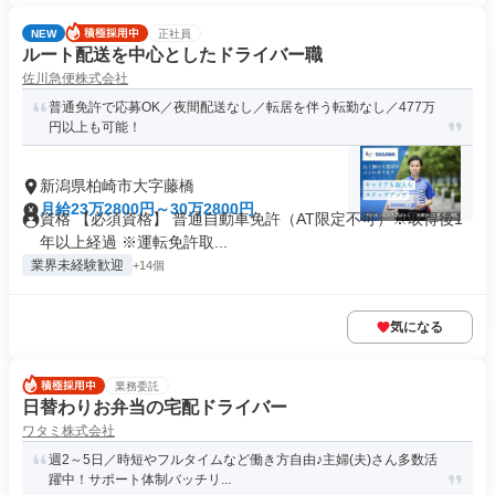
NEW
正社員
ルート配送を中心としたドライバー職
佐川急便株式会社
普通免許で応募OK／夜間配送なし／転居を伴う転勤なし／477万
円以上も可能！
新潟県柏崎市大字藤橋
月給23万2800円～30万2800円
資格 【必須資格】 普通自動車免許（AT限定不可）※取得後1
年以上経過 ※運転免許取...
業界未経験歓迎
+14個
気になる
業務委託
日替わりお弁当の宅配ドライバー
ワタミ株式会社
週2～5日／時短やフルタイムなど働き方自由♪主婦(夫)さん多数活
躍中！サポート体制バッチリ...