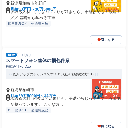
新潟県柏崎市剣野町
月給33万円～36万5000円
求める人材: ＼＼ものづくりが好きなら、未経験でも大歓迎！
／／ 基礎から学べる丁寧...
即日勤務OK
交通費支給
気になる
NEW
正社員
スマートフォン筐体の梱包作業
株式会社Fu-Dze
収入アップのチャンスです！ 即入社&未経験の方OK//
新潟県柏崎市
月給29万5000円～34万円
求める人材: 経験は問いません。基礎からじっくり学べる環境
が整っています。 こんな方...
即日勤務OK
交通費支給
気になる