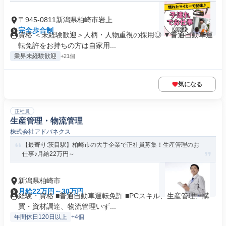
〒945-0811新潟県柏崎市岩上
完全歩合制
資格 ＜未経験歓迎＞人柄・人物重視の採用◎ ▼普通自動車運
転免許をお持ちの方は自家用...
業界未経験歓迎
+21個
気になる
正社員
生産管理・物流管理
株式会社アドバネクス
【最寄り:茨目駅】柏崎市の大手企業で正社員募集！生産管理のお
仕事♪月給22万円～
新潟県柏崎市
月給22万円～30万円
経験・資格 ■普通自動車運転免許 ■PCスキル、生産管理、購
買・資材調達、物流管理いず...
年間休日120日以上
+4個