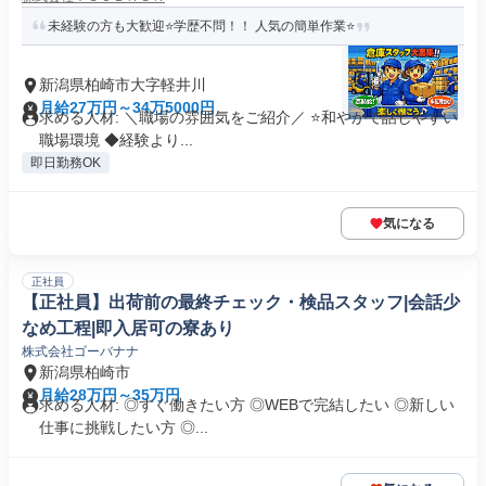
未経験の方も大歓迎⭐️学歴不問！！ 人気の簡単作業⭐️
新潟県柏崎市大字軽井川
月給27万円～34万5000円
求める人材: ＼職場の雰囲気をご紹介／ ⭐和やかで話しやすい
職場環境 ◆経験より...
即日勤務OK
気になる
正社員
【正社員】出荷前の最終チェック・検品スタッフ|会話少
なめ工程|即入居可の寮あり
株式会社ゴーバナナ
新潟県柏崎市
月給28万円～35万円
求める人材: ◎すぐ働きたい方 ◎WEBで完結したい ◎新しい
仕事に挑戦したい方 ◎...