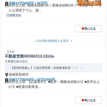
月給23万5000円～30万円
求める人材: 職種未経験OK！業種未経験OK！ 【活躍中】 ・ど
んな環境下でも、謙...
交通費支給
気になる
この企業の類似求人を見る
正社員
不動産営業/00360313-11b3a
大東建託株式会社
【原則転勤無し】土地活用営業（未経験者歓迎！！）
長崎県長崎市
月給27万8000円～30万2000円
求める人材: 【応募条件】 ■業界・職種未経験の方 ■高卒以上
の方 ■普通自動車免...
気になる