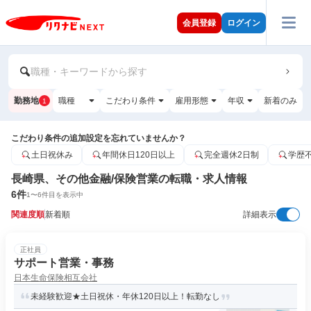
会員登録
ログイン
職種・キーワードから探す
勤務地
職種
こだわり条件
雇用形態
年収
新着のみ
1
こだわり条件の追加設定を忘れていませんか？
土日祝休み
年間休日120日以上
完全週休2日制
学歴
長崎県、その他金融/保険営業の転職・求人情報
6
件
1
〜
6
件目を表示中
関連度順
新着順
詳細表示
正社員
サポート営業・事務
日本生命保険相互会社
未経験歓迎★土日祝休・年休120日以上！転勤なし