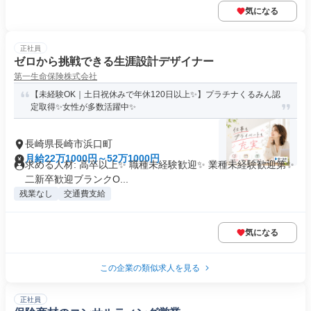
気になる
正社員
ゼロから挑戦できる生涯設計デザイナー
第一生命保険株式会社
【未経験OK｜土日祝休みで年休120日以上✨】プラチナくるみん認
定取得✨女性が多数活躍中✨
長崎県長崎市浜口町
月給22万1000円～52万1000円
求める人材: 高卒以上✨ 職種未経験歓迎✨ 業種未経験歓迎第✨
二新卒歓迎ブランクO...
残業なし
交通費支給
気になる
この企業の類似求人を見る
正社員