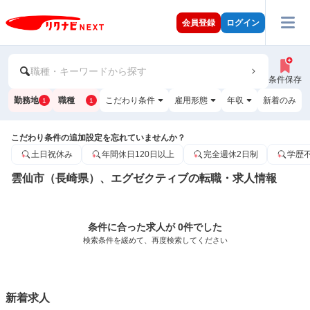
会員登録
ログイン
職種・キーワードから探す
条件保存
勤務地
職種
こだわり条件
雇用形態
年収
新着のみ
1
1
こだわり条件の追加設定を忘れていませんか？
土日祝休み
年間休日120日以上
完全週休2日制
学歴
雲仙市（長崎県）、エグゼクティブの転職・求人情報
条件に合った求人が 0件でした
検索条件を緩めて、再度検索してください
新着求人