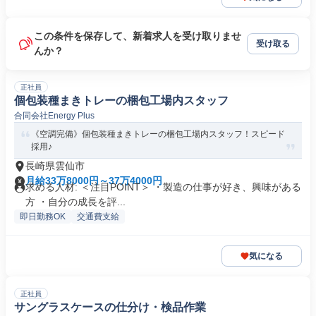
この条件を保存して、新着求人を受け取りませ
受け取る
んか？
正社員
個包装種まきトレーの梱包工場内スタッフ
合同会社Energy Plus
《空調完備》個包装種まきトレーの梱包工場内スタッフ！スピード
採用♪
長崎県雲仙市
月給33万8000円～37万4000円
求める人材: ＜注目POINT＞ ・製造の仕事が好き、興味がある
方 ・自分の成長を評...
即日勤務OK
交通費支給
気になる
正社員
サングラスケースの仕分け・検品作業