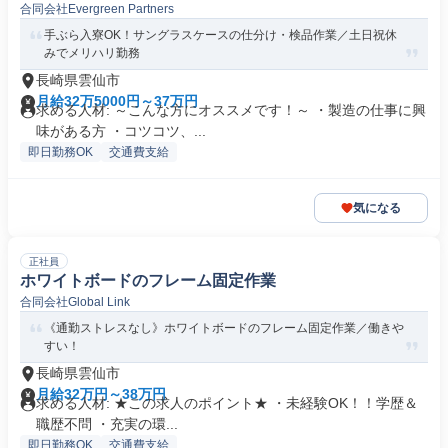
合同会社Evergreen Partners
手ぶら入寮OK！サングラスケースの仕分け・検品作業／土日祝休
みでメリハリ勤務
長崎県雲仙市
月給32万5000円～37万円
求める人材: ～こんな方にオススメです！～ ・製造の仕事に興
味がある方 ・コツコツ、...
即日勤務OK
交通費支給
気になる
正社員
ホワイトボードのフレーム固定作業
合同会社Global Link
《通勤ストレスなし》ホワイトボードのフレーム固定作業／働きや
すい！
長崎県雲仙市
月給32万円～38万円
求める人材: ★この求人のポイント★ ・未経験OK！！学歴＆
職歴不問 ・充実の環...
即日勤務OK
交通費支給