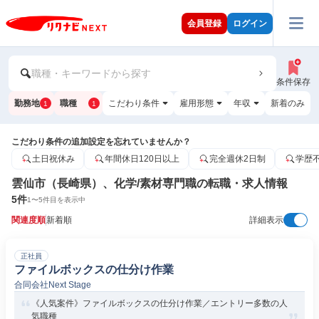
会員登録
ログイン
職種・キーワードから探す
条件保存
勤務地
職種
こだわり条件
雇用形態
年収
新着のみ
1
1
こだわり条件の追加設定を忘れていませんか？
土日祝休み
年間休日120日以上
完全週休2日制
学歴
雲仙市（長崎県）、化学/素材専門職の転職・求人情報
5
件
1
〜
5
件目を表示中
関連度順
新着順
詳細表示
正社員
ファイルボックスの仕分け作業
合同会社Next Stage
《人気案件》ファイルボックスの仕分け作業／エントリー多数の人
気職種