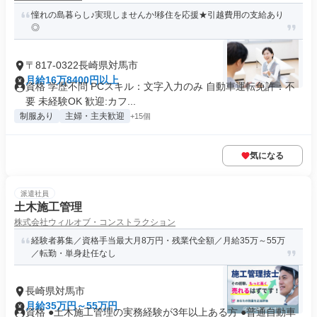
憧れの島暮らし♪実現しませんか!移住を応援★引越費用の支給あり
◎
〒817-0322長崎県対馬市
月給16万8400円以上
資格 学歴不問 PCスキル：文字入力のみ 自動車運転免許：不
要 未経験OK 歓迎:カフ...
制服あり
主婦・主夫歓迎
+15個
気になる
派遣社員
土木施工管理
株式会社ウィルオブ・コンストラクション
経験者募集／資格手当最大月8万円・残業代全額／月給35万～55万
／転勤・単身赴任なし
長崎県対馬市
月給35万円～55万円
資格 ●土木施工管理の実務経験が3年以上ある方 ●普通自動車