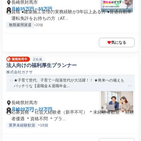
長崎県対馬市
月給35万円～55万円
資格 ●建築施工管理の実務経験が3年以上ある方 ●普通自動車
運転免許をお持ちの方（AT...
無期雇用派遣
+20個
気になる
正社員
法人向けの福利厚生プランナー
株式会社ガクサ
★子育て世代、子育て一段落世代が大活躍！！ ★将来への備えも
バッチリな【退職金＆退職年金...
長崎県対馬市
月給20万円～22万円
応募資格 ＊社会人経験者（新卒不可） ＊未経験者歓迎 ＊経験
者優遇 ＊資格不問 ＊ブラ...
業界未経験歓迎
+18個