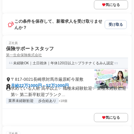
気になる
この条件を保存して、新着求人を受け取りませ
受け取る
んか？
正社員
保険サポートスタッフ
第一生命保険株式会社
未経験OK｜土日祝休｜年休120日以上✨プラチナくるみん認定
〒817-0021長崎県対馬市厳原町今屋敷
月給22万1000円～52万1000円
求めている人材 高卒以上✨ 職種未経験歓迎✨ 業種未経験歓迎
第✨ 第二新卒歓迎ブランク...
業界未経験歓迎
歩合給あり
+18個
気になる
正社員