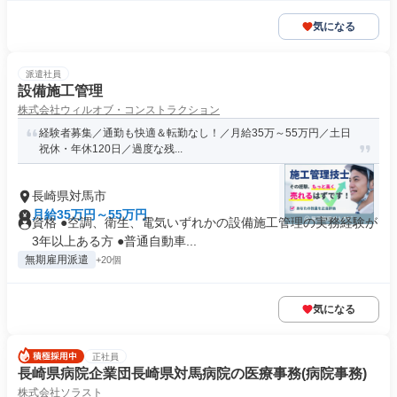
気になる
派遣社員
設備施工管理
株式会社ウィルオブ・コンストラクション
経験者募集／通勤も快適＆転勤なし！／月給35万～55万円／土日
祝休・年休120日／過度な残...
長崎県対馬市
月給35万円～55万円
資格 ●空調、衛生、電気いずれかの設備施工管理の実務経験が
3年以上ある方 ●普通自動車...
無期雇用派遣
+20個
気になる
正社員
長崎県病院企業団長崎県対馬病院の医療事務(病院事務)
株式会社ソラスト