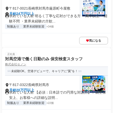
〒817-0021長崎県対馬市厳原町今屋敷
月給24万円以上
求めている人材 明るく丁寧な応対ができる方 ・高卒以上 ・経
験不問 ・業界未経験の方歓...
制服あり
業界未経験歓迎
+34個
気になる
正社員
対馬空港で働く日勤のみ 保安検査スタッフ
株式会社セノン
未経験OK。空港デビューで、キャリアに“翼”を！
〒817-0322長崎県対馬市
月給20万円以上
求めている人材 【必須：日本語での円滑な対話力】 ✅航空保
安上、お客様への詳細な説明...
制服あり
業界未経験歓迎
+22個