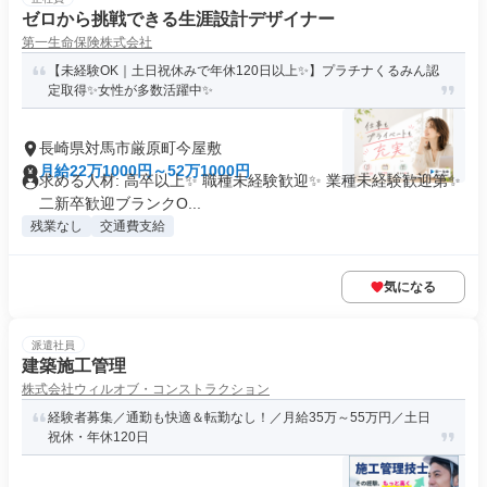
ゼロから挑戦できる生涯設計デザイナー
第一生命保険株式会社
【未経験OK｜土日祝休みで年休120日以上✨】プラチナくるみん認
定取得✨女性が多数活躍中✨
長崎県対馬市厳原町今屋敷
月給22万1000円～52万1000円
求める人材: 高卒以上✨ 職種未経験歓迎✨ 業種未経験歓迎第✨
二新卒歓迎ブランクO...
残業なし
交通費支給
気になる
派遣社員
建築施工管理
株式会社ウィルオブ・コンストラクション
経験者募集／通勤も快適＆転勤なし！／月給35万～55万円／土日
祝休・年休120日