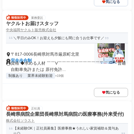
気になる
業務委託
ヤクルトお届けスタッフ
中央福岡ヤクルト販売株式会社
＼平日のみOK！お迎えも夕飯にも間に合うお仕事です／
〒817-0006長崎県対馬市厳原町北里
完全歩合制
資格 ◆求める人材 ￣￣V￣￣￣￣￣￣￣￣￣￣￣￣￣￣ 普通
自動車免許または 原付免許...
制服あり
業界未経験歓迎
+19個
気になる
正社員
長崎県病院企業団長崎県対馬病院の医療事務(外来受付)
株式会社ソラスト
【未経験OK｜正社員募集】医療事務★うれしい家賃補助＆賞与あ
り◎