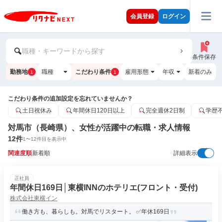
会員登録
ログイン
職種・キーワードから探す
条件保存
勤務地
職種
こだわり条件
雇用形態
年収
新着のみ
1
1
こだわり条件の追加設定を忘れていませんか？
土日祝休み
年間休日120日以上
完全週休2日制
学歴
対馬市（長崎県）、女性が活躍中の転職・求人情報
12
件
1
〜
12
件目を表示中
関連度順
新着順
詳細表示
正社員
年間休日169日│東横INNのホテリエ(フロント・受付)
株式会社東横イン
働き方も、暮らしも。対馬でリスタート。 ✅年休169日