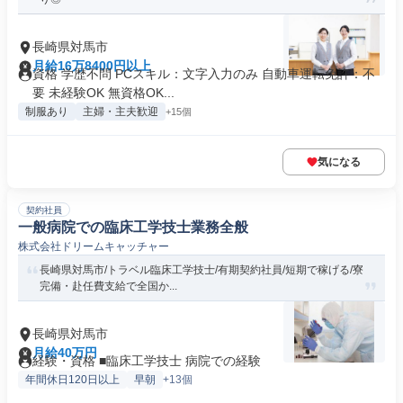
長崎県対馬市
月給16万8400円以上
資格 学歴不問 PCスキル：文字入力のみ 自動車運転免許：不
要 未経験OK 無資格OK...
制服あり
主婦・主夫歓迎
+15個
気になる
契約社員
一般病院での臨床工学技士業務全般
株式会社ドリームキャッチャー
長崎県対馬市/トラベル臨床工学技士/有期契約社員/短期で稼げる/寮
完備・赴任費支給で全国か...
長崎県対馬市
月給40万円
経験・資格 ■臨床工学技士 病院での経験
年間休日120日以上
早朝
+13個