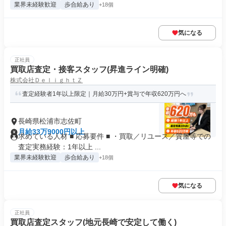
業界未経験歓迎
歩合給あり
+18個
気になる
正社員
買取店査定・接客スタッフ(昇進ライン明確)
株式会社ＤｅｌｉｇｈｔＺ
査定経験者1年以上限定｜月給30万円+賞与で年収620万円へ
長崎県松浦市志佐町
月給33万9000円以上
求めている人材 ■ 応募要件 ■ ・買取／リユース／質屋等での
査定実務経験：1年以上 ...
業界未経験歓迎
歩合給あり
+18個
気になる
正社員
買取店査定スタッフ(地元長崎で安定して働く)