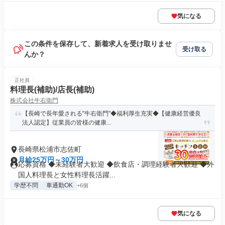
気になる
この条件を保存して、新着求人を受け取りませ
受け取る
んか？
正社員
料理長(補助)/店長(補助)
株式会社牛右衛門
【長崎で長年愛される"牛右衛門"◆福利厚生充実◆【健康経営優良
法人認定】従業員の皆様の健康...
長崎県松浦市志佐町
月給25万円～30万円
応募資格 ◆未経験者大歓迎 ◆飲食店・調理経験者大歓迎 ◆外
国人料理長と女性料理長活躍...
学歴不問
車通勤OK
+6個
気になる