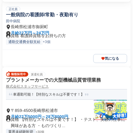
正社員
一般病院の看護師/常勤・夜勤有り
田中病院
長崎県松浦市御厨町
月給22万円～24万円
資格 看護師資格をお持ちの方
通勤交通費全額支給
+3個
気になる
派遣社員
プラントメーカーでの大型機械品質管理業務
株式会社スタッフサービス
車通勤可能！【特別なスキルは不要です！】
〒859-4500長崎県松浦市
月給22万5000円～28万8000円
資格 【特別なスキルは不要です！】 ・テスト、実験の仕事に
興味がある方 ・ものづくり...
業界未経験歓迎
+30個