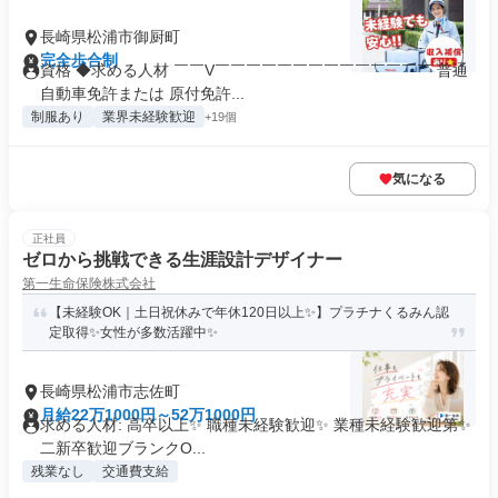
長崎県松浦市御厨町
完全歩合制
資格 ◆求める人材 ￣￣V￣￣￣￣￣￣￣￣￣￣￣￣￣￣ 普通
自動車免許または 原付免許...
制服あり
業界未経験歓迎
+19個
気になる
正社員
ゼロから挑戦できる生涯設計デザイナー
第一生命保険株式会社
【未経験OK｜土日祝休みで年休120日以上✨】プラチナくるみん認
定取得✨女性が多数活躍中✨
長崎県松浦市志佐町
月給22万1000円～52万1000円
求める人材: 高卒以上✨ 職種未経験歓迎✨ 業種未経験歓迎第✨
二新卒歓迎ブランクO...
残業なし
交通費支給