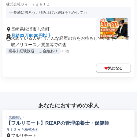
株式会社ＤｅｌｉｇｈｔＺ
長崎に帰ろう。積み上げた経験を活かして
長崎県松浦市志佐町
月給33万9000円以上
求めている人材 《こんな経歴の方をお待ちしています》 ・買
取／リユース／質屋等での査...
業界未経験歓迎
歩合給あり
+18個
気になる
あなたにおすすめの求人
業務委託
【フルリモート】RIZAPの管理栄養士・保健師
ＲＩＺＡＰ株式会社
フルリモート