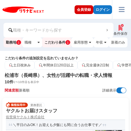
会員登録
ログイン
職種・キーワードから探す
条件保存
勤務地
職種
こだわり条件
雇用形態
年収
新着のみ
1
1
こだわり条件の追加設定を忘れていませんか？
土日祝休み
年間休日120日以上
完全週休2日制
学歴
松浦市（長崎県）、女性が活躍中の転職・求人情報
10
件
1
〜
10
件目を表示中
関連度順
新着順
詳細表示
業務委託
ヤクルトお届けスタッフ
佐世保ヤクルト株式会社
＼平日のみOK！お迎えも夕飯にも間に合うお仕事です／