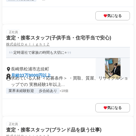
気になる
正社員
査定・接客スタッフ(子供手当・住宅手当で安心)
株式会社ＤｅｌｉｇｈｔＺ
定時退社で家族の時間も大切に⭐
長崎県松浦市志佐町
月給33万9000円以上
求めている人材 ＜応募条件＞ ・買取、質屋、リサイクルショ
ップでの 実務経験1年以上...
業界未経験歓迎
歩合給あり
+18個
気になる
正社員
査定・接客スタッフ(ブランド品を扱う仕事)