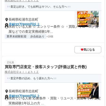
株式会社ＤｅｌｉｇｈｔＺ
査定は好き。でも給料はキツい、そんな方へ
長崎県松浦市志佐町
月給33万9000円以上
求めている人材 ☆ エントリー条件 ☆ ・買取／リユース／質
屋などでの査定実務経験1年...
業界未経験歓迎
歩合給あり
+18個
気になる
正社員
買取専門店査定・接客スタッフ(評価は質と件数)
株式会社ＤｅｌｉｇｈｔＺ
査定件数の詰め、もう疲れた方へ
長崎県松浦市志佐町
月給33万9000円以上
求めている人材 応募条件 ・買取・リユース・質屋等での 査定
実務経験1年以上の方 ...