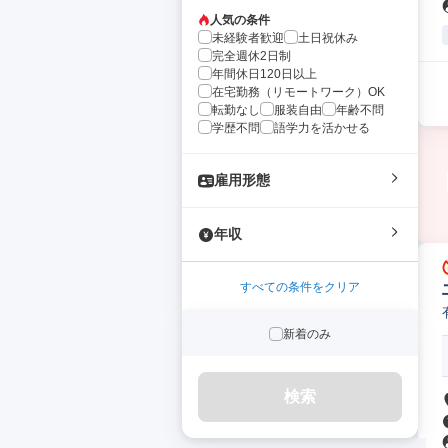
人気の条件
未経験者歓迎
土日祝休み
完全週休2日制
年間休日120日以上
在宅勤務（リモートワーク）OK
転勤なし
服装自由
年齢不問
学歴不問
語学力を活かせる
雇用形態
年収
すべての条件をクリア
新着のみ
検索