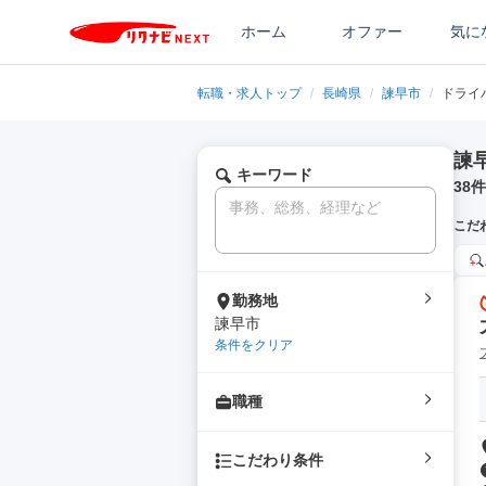
ホーム
オファー
気に
転職・求人トップ
/
長崎県
/
諫早市
/
ドライ
諫
キーワード
38
件
こだ
勤務地
諫早市
条件をクリア
職種
こだわり条件