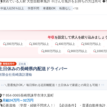
求めている人材 大型自動車免許 ※けん引免許をお持ちの方は尚可 ◆学.
中途入社50％以上
学歴不問
車通勤OK
転勤なし
+7個
年収
を設定して求人を絞り込みましょ
200万円以上
300万円以上
400万円以上
500万円以上
800万円以上
900万円以上
1000
正社員
土日休みの長崎県内配送ドライバー
有限会社長崎諏訪運輸
＼普通免許OK／ 毎日帰れる近距離配送！土日休みで家庭との両立も可能！
〒854-0065長崎県諫早市津久葉町
月給24万円～32万円
応募資格 〈学歴・経験不問求人！〉 【必須条件】 ・普通自動車免許 ..