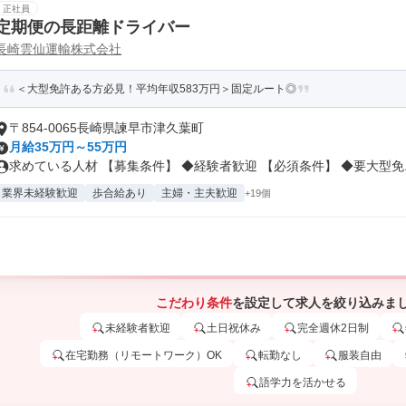
正社員
定期便の長距離ドライバー
長崎雲仙運輸株式会社
＜大型免許ある方必見！平均年収583万円＞固定ルート◎
〒854-0065長崎県諫早市津久葉町
月給35万円～55万円
求めている人材 【募集条件】 ◆経験者歓迎 【必須条件】 ◆要大型免..
業界未経験歓迎
歩合給あり
主婦・主夫歓迎
+19個
こだわり条件
を設定して求人を絞り込みま
未経験者歓迎
土日祝休み
完全週休2日制
在宅勤務（リモートワーク）OK
転勤なし
服装自由
語学力を活かせる