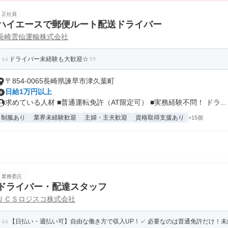
正社員
ハイエースで郵便ルート配送ドライバー
長崎雲仙運輸株式会社
ドライバー未経験も大歓迎☆
〒854-0065長崎県諫早市津久葉町
日給1万円以上
求めている人材 ■普通運転免許（AT限定可） ■実務経験不問！ ドラ...
制服あり
業界未経験歓迎
主婦・主夫歓迎
資格取得支援あり
+15個
業務委託
ドライバー・配達スタッフ
ＪＣＳロジスコ株式会社
【日払い・週払い可】自由な働き方で収入UP！✓ 必要なのは普通免許だけ！未経験