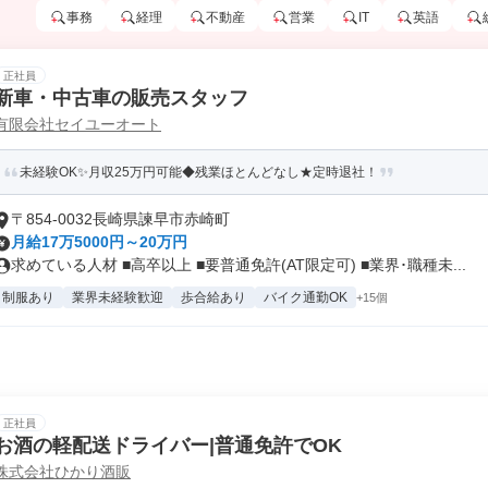
事務
経理
不動産
営業
IT
英語
正社員
新車・中古車の販売スタッフ
有限会社セイユーオート
未経験OK✨月収25万円可能◆残業ほとんどなし★定時退社！
〒854-0032長崎県諫早市赤崎町
月給17万5000円～20万円
求めている人材 ■高卒以上 ■要普通免許(AT限定可) ■業界･職種未...
制服あり
業界未経験歓迎
歩合給あり
バイク通勤OK
+15個
正社員
お酒の軽配送ドライバー|普通免許でOK
株式会社ひかり酒販