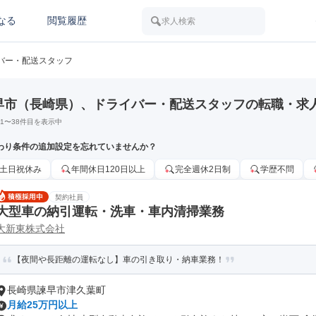
なる
閲覧履歴
求人検索
バー・配送スタッフ
早市（長崎県）、ドライバー・配送スタッフの転職・求
1
〜
38
件目を表示中
わり条件の追加設定を忘れていませんか？
土日祝休み
年間休日120日以上
完全週休2日制
学歴不問
契約社員
大型車の納引運転・洗車・車内清掃業務
大新東株式会社
【夜間や長距離の運転なし】車の引き取り・納車業務！
長崎県諫早市津久葉町
月給25万円以上