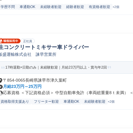
学歴不問
車通勤OK
未経験者歓迎
経験者歓迎
有資格者歓迎
+2個
正社員
生コンクリートミキサー車ドライバー
飯盛運輸株式会社 諫早営業所
17時退勤×日勤のみ｜未経験歓迎｜月給23万円以上・賞与年2回
〒854-0065長崎県諫早市津久葉町
月給23万円～25万円
応募資格 ＜下記資格必須＞ 中型自動車免許（車両総重量8ｔ未満） ＜.
資格取得支援あり
フリーター歓迎
車通勤OK
未経験者歓迎
+2個