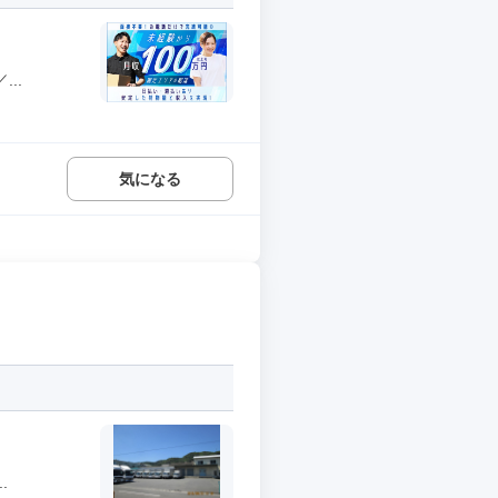
..
気になる
.