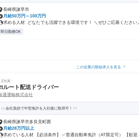
長崎県諫早市
月給50万円～100万円
求める人材: どなたでも活躍できる環境です！ ＼ぜひご応募ください／.
即日勤務OK
この企業の類似求人を見る
正社員
2tルート配送ドライバー
毎通運輸株式会社
会社負担で中型免許を入社後に取得可！
長崎県諫早市多良見町囲
月給28万円以上
求めている人材 【必須条件】 ✅普通自動車免許（AT限定可） 【歓迎..