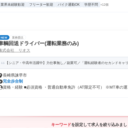
業界未経験歓迎
フリーター歓迎
バイク通勤OK
学歴不問
+12個
NEW
業務委託
車輌回送ドライバー(運転業務のみ)
株式会社 リオス
【シニア・中高年活躍中】力仕事無し／副業可／「運転経験者のセカンドキャリ
長崎県諫早市
完全歩合制
資格・経験 ■必須資格 ・普通自動車免許（AT限定不可） ※MT車の運..
キーワード
を設定して求人を絞り込みまし