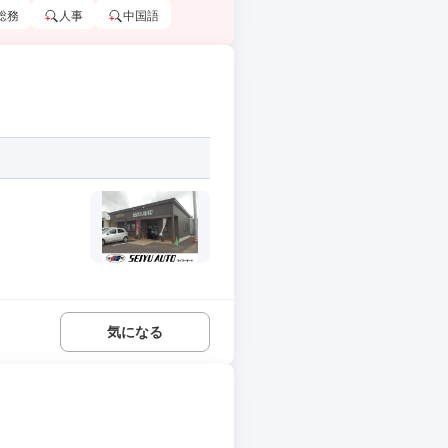
総務
人事
中国語
気になる