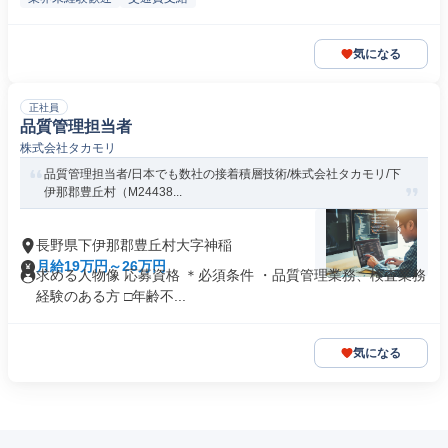
気になる
正社員
品質管理担当者
株式会社タカモリ
品質管理担当者/日本でも数社の接着積層技術/株式会社タカモリ/下
伊那郡豊丘村（M24438...
長野県下伊那郡豊丘村大字神稲
月給19万円～26万円
求める人物像 応募資格 ＊必須条件 ・品質管理業務、検査業務
経験のある方 □年齢不...
気になる