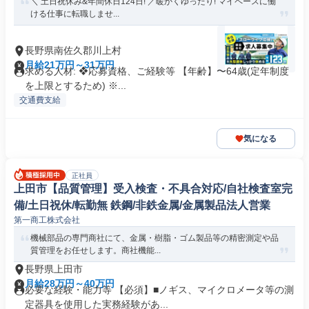
＼ 土日祝休み&年間休日124日! ／暖かくゆったり! マイペースに働
ける仕事に転職しませ...
長野県南佐久郡川上村
月給21万円～31万円
求める人材: ❖応募資格、ご経験等 【年齢】〜64歳(定年制度
を上限とするため) ※...
交通費支給
気になる
正社員
上田市【品質管理】受入検査・不具合対応/自社検査室完
備/土日祝休/転勤無 鉄鋼/非鉄金属/金属製品法人営業
第一商工株式会社
機械部品の専門商社にて、金属・樹脂・ゴム製品等の精密測定や品
質管理をお任せします。商社機能...
長野県上田市
月給28万円～40万円
必要な経験・能力等 【必須】■ノギス、マイクロメータ等の測
定器具を使用した実務経験があ...