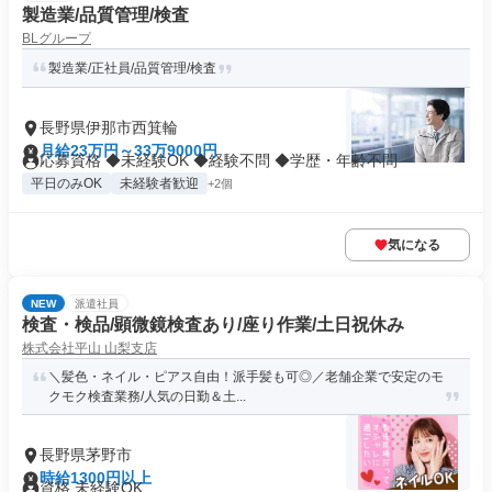
製造業/品質管理/検査
BLグループ
製造業/正社員/品質管理/検査
長野県伊那市西箕輪
月給23万円～33万9000円
応募資格 ◆未経験OK ◆経験不問 ◆学歴・年齢不問
平日のみOK
未経験者歓迎
+2個
気になる
NEW
派遣社員
検査・検品/顕微鏡検査あり/座り作業/土日祝休み
株式会社平山 山梨支店
＼髪色・ネイル・ピアス自由！派手髪も可◎／老舗企業で安定のモ
クモク検査業務/人気の日勤＆土...
長野県茅野市
時給1300円以上
資格 未経験OK