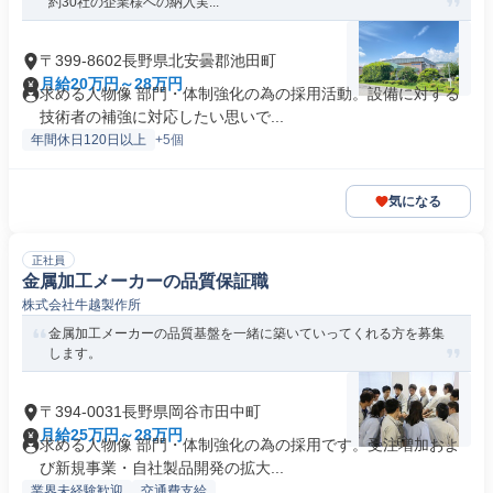
約30社の企業様への納入実...
〒399-8602長野県北安曇郡池田町
月給20万円～28万円
求める人物像 部門・体制強化の為の採用活動。設備に対する
技術者の補強に対応したい思いで...
年間休日120日以上
+5個
気になる
正社員
金属加工メーカーの品質保証職
株式会社牛越製作所
金属加工メーカーの品質基盤を一緒に築いていってくれる方を募集
します。
〒394-0031長野県岡谷市田中町
月給25万円～28万円
求める人物像 部門・体制強化の為の採用です。受注増加およ
び新規事業・自社製品開発の拡大...
業界未経験歓迎
交通費支給