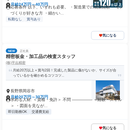
月給24万円～40万円
応募条件 以下、いずれも必要。 ・製造業での就業経験 ・モノ
づくりが好きな方 ・細かい...
転勤なし
賞与あり
気になる
NEW
正社員
精密板金・加工品の検査スタッフ
(株)平出精密
月給20万以上＋賞与2回！完成した製品に傷がないか、サイズが合
っているかを確かめるコツコツ...
長野県岡谷市
月給20万円～30万円
求める人材: ＜資格・免許＞ 不問 ――――― ＜経験・スキル
＞ ・図面を見なが...
即日勤務OK
交通費支給
気になる