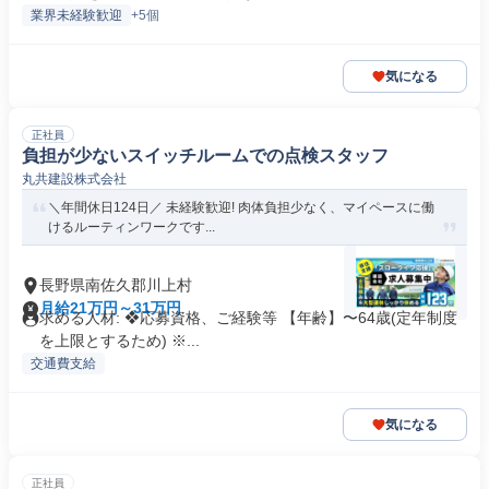
業界未経験歓迎
+5個
気になる
正社員
負担が少ないスイッチルームでの点検スタッフ
丸共建設株式会社
＼年間休日124日／ 未経験歓迎! 肉体負担少なく、マイペースに働
けるルーティンワークです...
長野県南佐久郡川上村
月給21万円～31万円
求める人材: ❖応募資格、ご経験等 【年齢】〜64歳(定年制度
を上限とするため) ※...
交通費支給
気になる
正社員