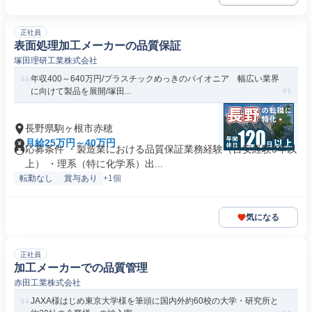
正社員
表面処理加工メーカーの品質保証
塚田理研工業株式会社
年収400～640万円/プラスチックめっきのパイオニア 幅広い業界
に向けて製品を展開/塚田...
長野県駒ヶ根市赤穂
月給25万円～40万円
応募条件 ・製造業における品質保証業務経験（目安経験5年以
上） ・理系（特に化学系）出...
転勤なし
賞与あり
+1個
気になる
正社員
加工メーカーでの品質管理
赤田工業株式会社
JAXA様はじめ東京大学様を筆頭に国内外約60校の大学・研究所と