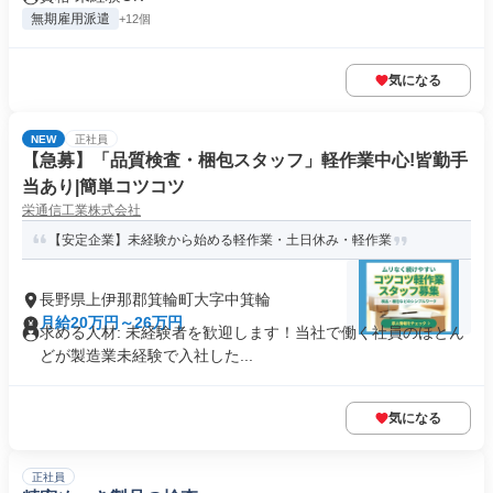
無期雇用派遣
+12個
気になる
NEW
正社員
【急募】「品質検査・梱包スタッフ」軽作業中心!皆勤手
当あり|簡単コツコツ
栄通信工業株式会社
【安定企業】未経験から始める軽作業・土日休み・軽作業
長野県上伊那郡箕輪町大字中箕輪
月給20万円～26万円
求める人材: 未経験者を歓迎します！当社で働く社員のほとん
どが製造業未経験で入社した...
気になる
正社員