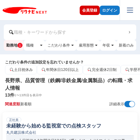
会員登録
ログイン
職種・キーワードから探す
勤務地
職種
こだわり条件
雇用形態
年収
新着のみ
1
こだわり条件の追加設定を忘れていませんか？
土日祝休み
年間休日120日以上
完全週休2日制
学歴
長野県、品質管理（鉄鋼/非鉄金属/金属製品）の転職・求
人情報
13
件
1
〜
13
件目を表示中
関連度順
新着順
詳細表示
正社員
未経験から始める監視室での点検スタッフ
丸共建設株式会社