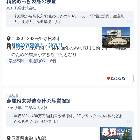
精密めっき製品の検査
東新工業株式会社
未経験から高収入/精密めっきのTOPメーカー/工場は設備、生産能
力、技術力、作業環境、共に...
〒390-1242長野県松本市
月給20万5000円～30万円
求める人物像 部門・体制強化の為の採用活動です。事業拡大
のための増員が大きな目的となり...
学歴不問
車通勤OK
+6個
気になる
正社員
金属粉末製造会社の品質保証
ヒカリ素材工業株式会社
年収280～480万円/自動車や半導体、3Dプリンターの材料などあ
らゆるモノづくりに使用さ...
長野県東御市加沢