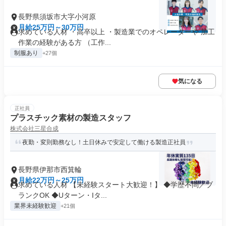
長野県須坂市大字小河原
月給25万円～30万円
求めている人材 ・高卒以上 ・製造業でのオペレーターや 加工
作業の経験がある方 （工作...
制服あり
+27個
気になる
正社員
プラスチック素材の製造スタッフ
株式会社三星合成
夜勤・変則勤務なし！土日休みで安定して働ける製造正社員
長野県伊那市西箕輪
月給22万円～25万円
求めている人材 【未経験スタート大歓迎！】 ◆学歴不問／ブ
ランクOK ◆Uターン・Iタ...
業界未経験歓迎
+21個