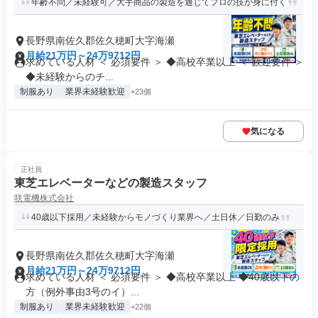
年齢不問／未経験可／大手商品の製造を通じてプロの技が身に付く
長野県南佐久郡佐久穂町大字海瀬
月給21万円～24万9712円
求めている人材 ＜ 必須要件 ＞ ◆高校卒業以上 ＜ 歓迎要件 ＞
◆未経験からのチ...
制服あり
業界未経験歓迎
+23個
気になる
正社員
東芝エレベーターなどの製造スタッフ
咲電機株式会社
40歳以下採用／未経験からモノづくり業界へ／土日休／日勤のみ
長野県南佐久郡佐久穂町大字海瀬
月給21万円～24万9712円
求めている人材 ＜ 必須要件 ＞ ◆高校卒業以上 ◆40歳以下の
方（例外事由3号のイ）...
制服あり
業界未経験歓迎
+22個