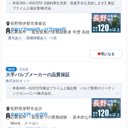
年収300～450万円/【福利厚生充実、高速手当も支給します】東証
プライム上場企業/株式会...
長野県伊那市東春近
月給17万9000円～27万2900円
応募条件 ・製造業務の実務経験者 学歴 高校
賞与あり
長期休暇あり
+1個
気になる
NEW
正社員
大手バルブメーカーの品質保証
株式会社キッツ
年収400～620万円/東証プライム上場企業 バルブ業界のリーディ
ングカンパニー/株式会社...
長野県茅野市金沢
月給23万円～35万円
応募条件 ・製造業での業務経験 ・基本的なPC操作（Excel、
Word、メール） ...