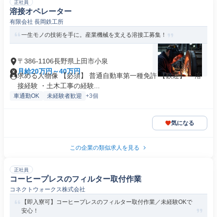
正社員
溶接オペレーター
有限会社 長岡鉄工所
一生モノの技術を手に。産業機械を支える溶接工募集！
〒386-1106長野県上田市小泉
月給20万円～40万円
求める人物像 【必須】 普通自動車第一種免許 【歓迎】 ・溶
接経験 ・土木工事の経験...
車通勤OK
未経験者歓迎
+3個
気になる
この企業の類似求人を見る
正社員
コーヒープレスのフィルター取付作業
コネクトウォークス株式会社
【即入寮可】コーヒープレスのフィルター取付作業／未経験OKで
安心！