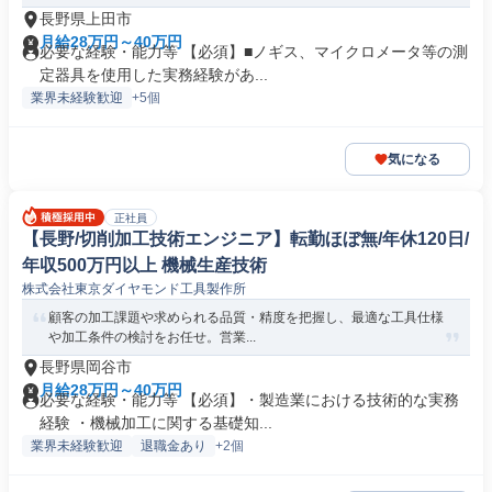
長野県上田市
月給28万円～40万円
必要な経験・能力等 【必須】■ノギス、マイクロメータ等の測
定器具を使用した実務経験があ...
業界未経験歓迎
+5個
気になる
正社員
【長野/切削加工技術エンジニア】転勤ほぼ無/年休120日/
年収500万円以上 機械生産技術
株式会社東京ダイヤモンド工具製作所
顧客の加工課題や求められる品質・精度を把握し、最適な工具仕様
や加工条件の検討をお任せ。営業...
長野県岡谷市
月給28万円～40万円
必要な経験・能力等 【必須】・製造業における技術的な実務
経験 ・機械加工に関する基礎知...
業界未経験歓迎
退職金あり
+2個