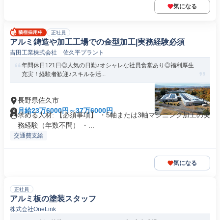
気になる
正社員
アルミ鋳造や加工工場での金型加工|実務経験必須
吉田工業株式会社 佐久平プラント
年間休日121日◎人気の日勤♪オシャレな社員食堂あり◎福利厚生
充実！経験者歓迎♪スキルを活...
長野県佐久市
月給23万6000円～37万6000円
求める人材: 【必須事項】 ・5軸または3軸マシニング加工の実
務経験（年数不問） ・...
交通費支給
気になる
正社員
アルミ板の塗装スタッフ
株式会社OneLink