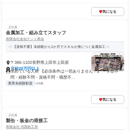
気になる
正社員
金属加工・組み立てスタッフ
有限会社金仙テント商会
【資格不要】未経験から1か月でスキルが身につく金属加工
〒386-1102長野県上田市上田原
月給20万円以上
求めている人材 【必須条件は一切ありません！】 ・学歴不
問・経験不問・資格不問・職歴不...
業界未経験歓迎
+24個
気になる
正社員
製缶・板金の溶接工
有限会社 河西鉄工所