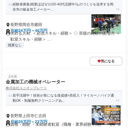
経験者募集/残業ほぼゼロ/20-40代活躍中/ものづくりを追求する岡
谷市の板金加工メーカー...
長野県岡谷市郷田
月給24万円～40万円
求める人材: ＜必須スキル・経験＞ ◇ 溶接の経験のある方 ＜
歓迎スキル・経験＞ ...
残業なし
気になる
正社員
金属加工の機械オペレーター
株式会社ユニオンプレート
若手活躍中！技術が形になる達成感×高収入！マイカー／バイク通
勤OK・制服無料クリーニングあ...
長野県上田市仁古田
月給20万円～23万円
資格・経験 ・未経験者歓迎（職種・業界経験不問） ・モノづ