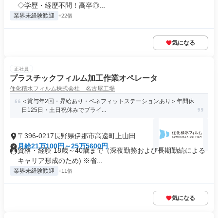
◇学歴・経歴不問！高卒◎...
業界未経験歓迎
+22個
気になる
正社員
プラスチックフィルム加工作業オペレータ
住化積水フィルム株式会社 名古屋工場
＜賞与年2回・昇給あり・ベネフィットステーションあり＞年間休
日125日・土日祝休みでプライ...
〒396-0217長野県伊那市高遠町上山田
月給21万100円～25万5600円
資格・経験 18歳～40歳まで（深夜勤務および長期勤続による
キャリア形成のため) ※省...
業界未経験歓迎
+11個
気になる