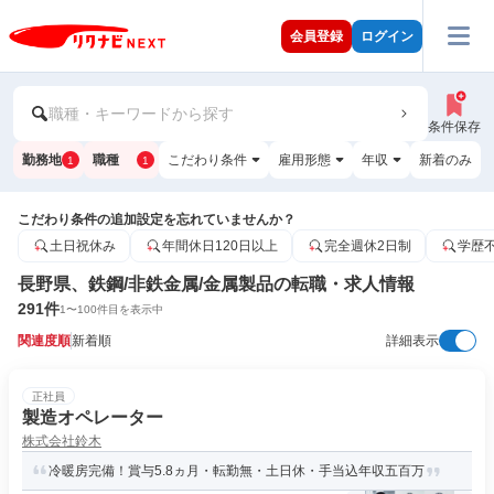
会員登録
ログイン
職種・キーワードから探す
条件保存
勤務地
職種
こだわり条件
雇用形態
年収
新着のみ
1
1
こだわり条件の追加設定を忘れていませんか？
土日祝休み
年間休日120日以上
完全週休2日制
学歴
長野県、鉄鋼/非鉄金属/金属製品の転職・求人情報
291
件
1
〜
100
件目を表示中
関連度順
新着順
詳細表示
正社員
製造オペレーター
株式会社鈴木
冷暖房完備！賞与5.8ヵ月・転勤無・土日休・手当込年収五百万