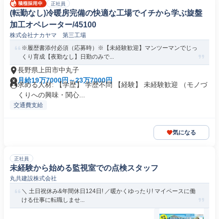
正社員
(転勤なし)冷暖房完備の快適な工場でイチから学ぶ旋盤
加工オペレーター/45100
株式会社ナカヤマ 第三工場
※履歴書添付必須（応募時）※【未経験歓迎】マンツーマンでじっ
くり育成【夜勤なし】日勤のみで...
長野県上田市中丸子
月給19万7000円～23万7000円
求める人材: 【学歴】 学歴不問 【経験】 未経験歓迎 （モノづ
くりへの興味・関心...
交通費支給
気になる
正社員
未経験から始める監視室での点検スタッフ
丸共建設株式会社
＼ 土日祝休み&年間休日124日! ／暖かくゆったり! マイペースに働
ける仕事に転職しませ...