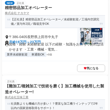
NEW
正社員
精密部品加工オペレーター
株式会社 ナカヤマ
【正社員】精密部品加工オペレーター／未経験歓迎／工場内空調完
備／賞与年2回／職場見学OK
〒386-0405長野県上田市中丸子
月給19万円～23万円
資格・経験 未経験歓迎 以下の経験・知識をお持ちであれば活
かせます ・工業・機械・電気...
業界未経験歓迎
車通勤OK
+8個
気になる
正社員
【難加工/複雑加工で技術を磨く】加工機械を使用した製
造オペレーター!
株式会社五味工業
社員数よりも機械の方が多い！？豊富な加工機ラインナップで2年
以内の国家資格取得をサポート！