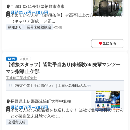
〒391-0211長野県茅野市湖東
月給21万円～28万円
求めている人材 【必須条件】 ✅高卒以上の方 ✅45歳未満の方
（キャリア形成） ✅正...
制服あり
業界未経験歓迎
+25個
気になる
NEW
正社員
【溶接スタッフ】皆勤手当あり|未経験ok|先輩マンツー
マン指導|上伊那
栄通信工業株式会社
【安定企業】手に職がつく｜土日休み/日勤のみ
長野県上伊那郡箕輪町大字中箕輪
月給20万円～26万円
求める人材: 未経験者を歓迎します！ 当社で働く社員のほとん
どが製造業未経験で入社し...
交通費支給