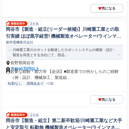
気になる
正社員
岡谷市【製造・組立(リーダー候補)】川崎重工業との取
引実績 ほぼ黒字経営! 機械製造オペレーター/ラインマネ
菱和電機株式会社
ージャー
川崎重工業のロボットを駆使したロボットシステムの構築・設計・
製造を得意とする当社にて、部品...
長野県岡谷市
月給40万円以上
必要な経験・能力等 【必須】■製造業での何かしらのご経験
（例：設計、機械加工、製造組...
転勤なし
退職金あり
+2個
気になる
正社員
岡谷市【製造・組立】第二新卒歓迎/川崎重工業など大手
と安定取引 転勤無 機械製造オペレーター/ラインマネー