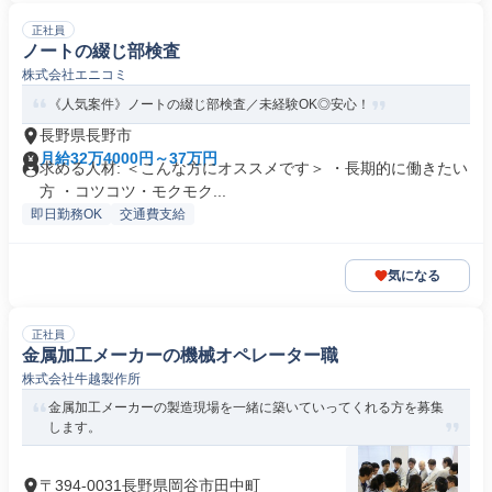
正社員
ノートの綴じ部検査
株式会社エニコミ
《人気案件》ノートの綴じ部検査／未経験OK◎安心！
長野県長野市
月給32万4000円～37万円
求める人材: ＜こんな方にオススメです＞ ・長期的に働きたい
方 ・コツコツ・モクモク...
即日勤務OK
交通費支給
気になる
正社員
金属加工メーカーの機械オペレーター職
株式会社牛越製作所
金属加工メーカーの製造現場を一緒に築いていってくれる方を募集
します。
〒394-0031長野県岡谷市田中町