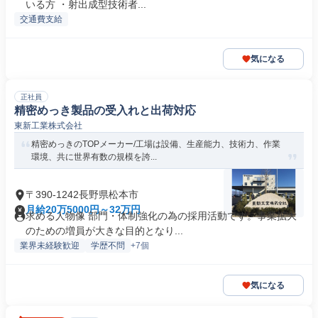
いる方 ・射出成型技術者...
交通費支給
気になる
正社員
精密めっき製品の受入れと出荷対応
東新工業株式会社
精密めっきのTOPメーカー/工場は設備、生産能力、技術力、作業
環境、共に世界有数の規模を誇...
〒390-1242長野県松本市
月給20万5000円～32万円
求める人物像 部門・体制強化の為の採用活動です。事業拡大
のための増員が大きな目的となり...
業界未経験歓迎
学歴不問
+7個
気になる