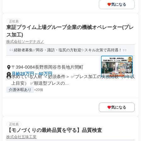
気になる
正社員
東証プライム上場グループ企業の機械オペレーター(プレ
ス加工)
株式会社ソーデナガノ
経験者募集✅岡谷・諏訪・塩尻の方歓迎✨スキル次第で高待遇！
〒394-0084長野県岡谷市長地片間町
月給28万円～40万円
求めている人材 ＜必須条件＞ ✅プレス加工の実務経験（3年以
上目安） ✅順送型プレスの...
介護休暇あり
+20個
気になる
正社員
【モノづくりの最終品質を守る】品質検査
株式会社五味工業