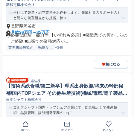
菱和電機株式会社
ジャー
当社にて製造・組立業務をお任せします。先輩社員のサポートのも
と簡単な装置組立から担当。徐々...
長野県岡谷市
月給26万円～35万円
必要な経験・能力等 【いずれも必須】■製造業での何かしらの
ご経験 ■出張での業務対応が...
業界未経験歓迎
転勤なし
+3個
気になる
正社員
【技術系総合職/第二新卒】理系出身歓迎/将来の幹部候
補/国内TOPシェア その他生産技術(機械/電気/電子製品専
日本シャフト株式会社
門職)
ゴルフシャフト国内トップシェア企業にて、総合職として生産技
術、品質管理、設計開発業務のいず...
長野県駒ヶ根市
月給25万6600円以上
必要な経験・能力等 ★第二新卒/未経験歓迎 ★社宅制度がござ
ホーム
オファー
気になる