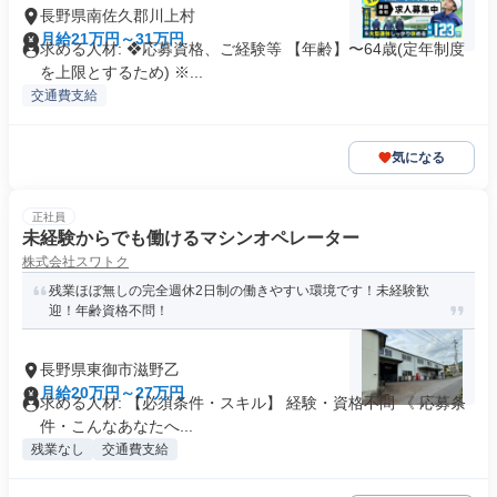
長野県南佐久郡川上村
月給21万円～31万円
求める人材: ❖応募資格、ご経験等 【年齢】〜64歳(定年制度
を上限とするため) ※...
交通費支給
気になる
正社員
未経験からでも働けるマシンオペレーター
株式会社スワトク
残業ほぼ無しの完全週休2日制の働きやすい環境です！未経験歓
迎！年齢資格不問！
長野県東御市滋野乙
月給20万円～27万円
求める人材: 【必須条件・スキル】 経験・資格不問 《 応募条
件・こんなあなたへ...
残業なし
交通費支給