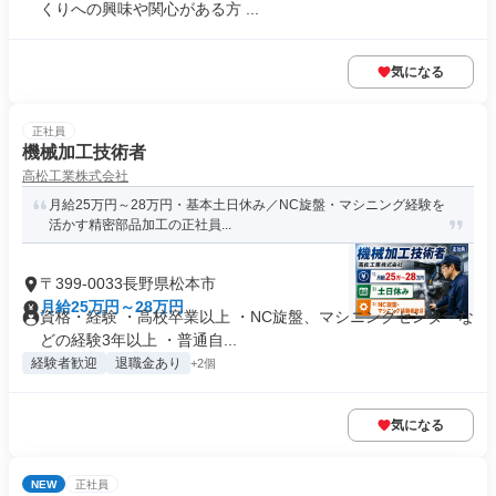
くりへの興味や関心がある方 ...
気になる
正社員
機械加工技術者
高松工業株式会社
月給25万円～28万円・基本土日休み／NC旋盤・マシニング経験を
活かす精密部品加工の正社員...
〒399-0033長野県松本市
月給25万円～28万円
資格・経験 ・高校卒業以上 ・NC旋盤、マシニングセンターな
どの経験3年以上 ・普通自...
経験者歓迎
退職金あり
+2個
気になる
NEW
正社員