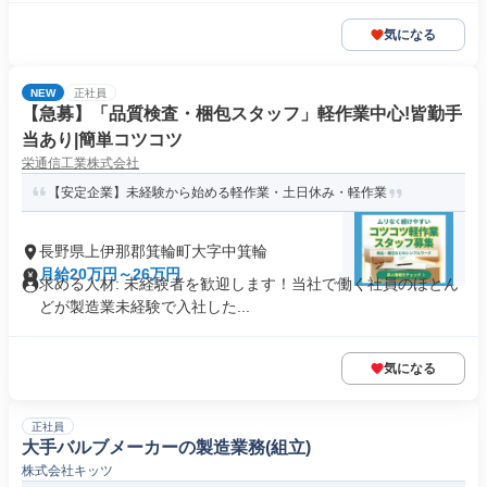
気になる
NEW
正社員
【急募】「品質検査・梱包スタッフ」軽作業中心!皆勤手
当あり|簡単コツコツ
栄通信工業株式会社
【安定企業】未経験から始める軽作業・土日休み・軽作業
長野県上伊那郡箕輪町大字中箕輪
月給20万円～26万円
求める人材: 未経験者を歓迎します！当社で働く社員のほとん
どが製造業未経験で入社した...
気になる
正社員
大手バルブメーカーの製造業務(組立)
株式会社キッツ