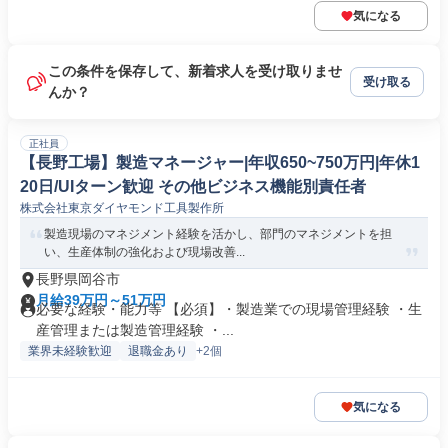
気になる
この条件を保存して、新着求人を受け取りませ
受け取る
んか？
正社員
【長野工場】製造マネージャー|年収650~750万円|年休1
20日/UIターン歓迎 その他ビジネス機能別責任者
株式会社東京ダイヤモンド工具製作所
製造現場のマネジメント経験を活かし、部門のマネジメントを担
い、生産体制の強化および現場改善...
長野県岡谷市
月給39万円～51万円
必要な経験・能力等 【必須】・製造業での現場管理経験 ・生
産管理または製造管理経験 ・...
業界未経験歓迎
退職金あり
+2個
気になる