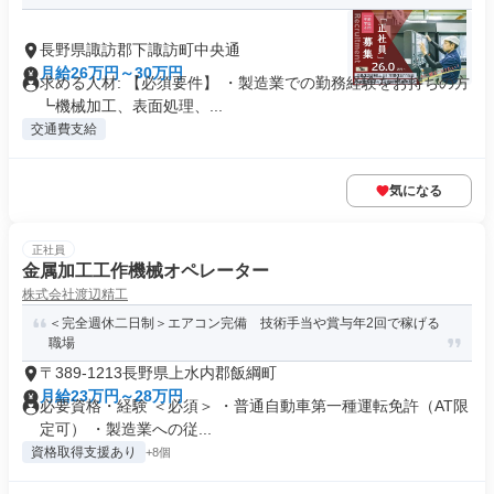
長野県諏訪郡下諏訪町中央通
月給26万円～30万円
求める人材: 【必須要件】 ・製造業での勤務経験をお持ちの方
┗機械加工、表面処理、...
交通費支給
気になる
正社員
金属加工工作機械オペレーター
株式会社渡辺精工
＜完全週休二日制＞エアコン完備 技術手当や賞与年2回で稼げる
職場
〒389-1213長野県上水内郡飯綱町
月給23万円～28万円
必要資格・経験 ＜必須＞ ・普通自動車第一種運転免許（AT限
定可） ・製造業への従...
資格取得支援あり
+8個