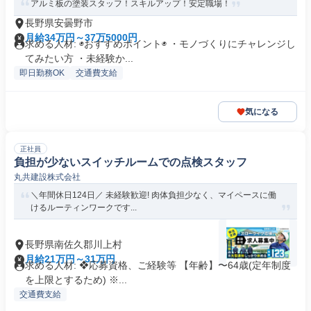
アルミ板の塗装スタッフ！スキルアップ！安定職場！
長野県安曇野市
月給34万円～37万5000円
求める人材: ◉おすすめポイント◉ ・モノづくりにチャレンジし
てみたい方 ・未経験か...
即日勤務OK
交通費支給
気になる
正社員
負担が少ないスイッチルームでの点検スタッフ
丸共建設株式会社
＼年間休日124日／ 未経験歓迎! 肉体負担少なく、マイペースに働
けるルーティンワークです...
長野県南佐久郡川上村
月給21万円～31万円
求める人材: ❖応募資格、ご経験等 【年齢】〜64歳(定年制度
を上限とするため) ※...
交通費支給