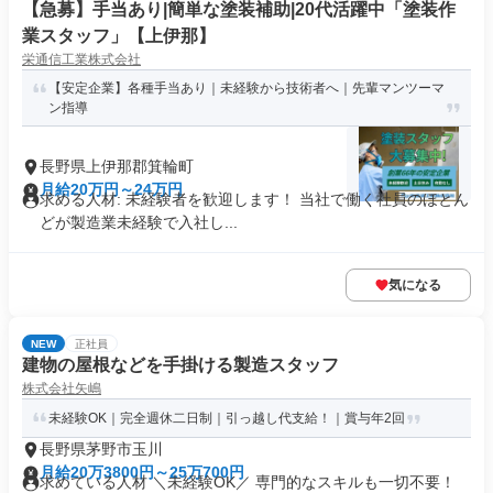
【急募】手当あり|簡単な塗装補助|20代活躍中「塗装作
業スタッフ」【上伊那】
栄通信工業株式会社
【安定企業】各種手当あり｜未経験から技術者へ｜先輩マンツーマ
ン指導
長野県上伊那郡箕輪町
月給20万円～24万円
求める人材: 未経験者を歓迎します！ 当社で働く社員のほとん
どが製造業未経験で入社し...
気になる
NEW
正社員
建物の屋根などを手掛ける製造スタッフ
株式会社矢嶋
未経験OK｜完全週休二日制｜引っ越し代支給！｜賞与年2回
長野県茅野市玉川
月給20万3800円～25万700円
求めている人材 ＼未経験OK／ 専門的なスキルも一切不要！