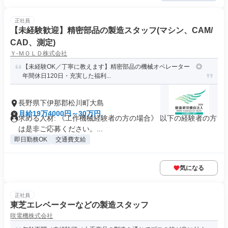
正社員
【未経験歓迎】精密部品の製造スタッフ(マシン、CAM/
CAD、測定)
Ｙ‐ＭＯＬＤ株式会社
【未経験OK／丁寧に教えます】精密部品の機械オペレーター ◎
年間休日120日・充実した福利...
長野県下伊那郡松川町大島
月給19万4000円～30万円
求める人材: 《工作機械経験者の方の場合》 以下の経験者の方
は是非ご応募ください。...
即日勤務OK
交通費支給
気になる
正社員
東芝エレベーターなどの製造スタッフ
咲電機株式会社