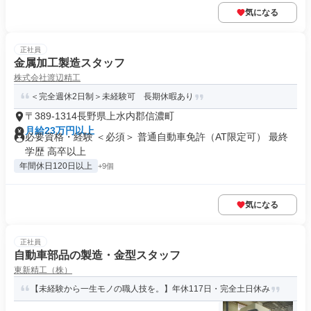
気になる
正社員
金属加工製造スタッフ
株式会社渡辺精工
＜完全週休2日制＞未経験可 長期休暇あり
〒389-1314長野県上水内郡信濃町
月給23万円以上
必要資格・経験 ＜必須＞ 普通自動車免許（AT限定可） 最終
学歴 高卒以上
年間休日120日以上
+9個
気になる
正社員
自動車部品の製造・金型スタッフ
東新精工（株）
【未経験から一生モノの職人技を。】年休117日・完全土日休み