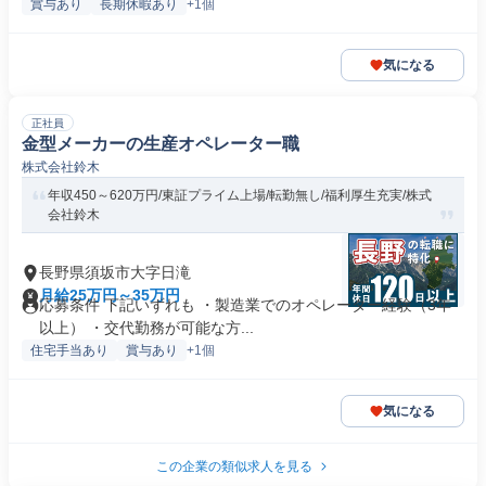
賞与あり
長期休暇あり
+1個
気になる
正社員
金型メーカーの生産オペレーター職
株式会社鈴木
年収450～620万円/東証プライム上場/転勤無し/福利厚生充実/株式
会社鈴木
長野県須坂市大字日滝
月給25万円～35万円
応募条件 下記いずれも ・製造業でのオペレーター経験（3年
以上） ・交代勤務が可能な方...
住宅手当あり
賞与あり
+1個
気になる
この企業の類似求人を見る