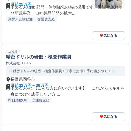
月給25万円
求める人物像 部門・体制強化の為の採用です。受注増加およ
び新規事業・自社製品開発の拡大...
業界未経験歓迎
交通費支給
気になる
正社員
精密ドリルの研磨・検査作業員
株式会社TELAS
精密ドリルの研磨・検査作業員！丁寧に指導！手に職がつく！
長野県岡谷市
月給32万円～36万円
求める人材: 【こんな方に向いています】 ・これからスキルを
身につけて成長したい方 ...
即日勤務OK
交通費支給
気になる