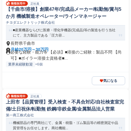
正社員
【千曲市/溶接】創業47年/完成品メーカー/転勤無/賞与5
か月 機械製造オペレーター/ラインマネージャー
チヨダエレクトリック株式会社
■産業機器ならびに医療・理化学機器(完成品)等の製造を行う当社
にて、主力製品である「圧力容...
長野県千曲市
月給20万円～30万円
必要な経験・能力等 【必須】■溶接のご経験：製品不問 【尚
可】■ボイラー溶接士資格者■...
業界未経験歓迎
+6個
気になる
正社員
上田市【品質管理】受入検査・不具合対応/自社検査室完
備/土日祝休/転勤無 鉄鋼/非鉄金属/金属製品法人営業
第一商工株式会社
機械部品の専門商社にて、金属・樹脂・ゴム製品等の精密測定や品
質管理をお任せします。商社機能...