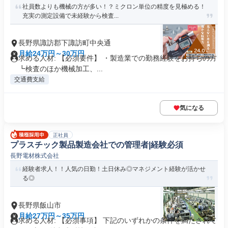
社員数よりも機械の方が多い！？ミクロン単位の精度を見極める！
充実の測定設備で未経験から検査...
長野県諏訪郡下諏訪町中央通
月給24万円～30万円
求める人材: 【必須要件】 ・製造業での勤務経験をお持ちの方
┗検査のほか機械加工、...
交通費支給
気になる
正社員
プラスチック製品製造会社での管理者|経験必須
長野電材株式会社
経験者求人！！人気の日勤！土日休み◎マネジメント経験が活かせ
る◎
長野県飯山市
月給27万円～35万円
求める人材: 【必須事項】 下記のいずれかの条件を満たされて