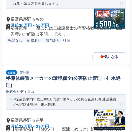
れる元気な方を募集します...
長野県茅野市ちの
月給30万円～50万円
応募条件 ・一級または二級建築士の有資格者 店舗設計、設計
監理のご経験は不問。 【求...
転勤なし
研修あり
賞与あり
+1個
気になる
NEW
正社員
半導体装置メーカーの環境保全(公害防止管理・排水処
理)
株式会社ディスコ
⭐従業員平均年収1,300万円超✨働きがいのある企業10年連続受賞
✅公害防止管理・排水処理...
長野県茅野市豊平
月給22万円～29万円
【応募資格】 《MUST》 ・廃液（めっき）処理設備の導入／