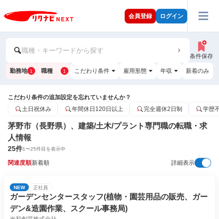
会員登録
ログイン
職種・キーワードから探す
条件保存
勤務地
職種
こだわり条件
雇用形態
年収
新着のみ
1
1
こだわり条件の追加設定を忘れていませんか？
土日祝休み
年間休日120日以上
完全週休2日制
学歴
茅野市（長野県）、建築/土木/プラント専門職の転職・求
人情報
25
件
1
〜
25
件目を表示中
関連度順
新着順
詳細表示
NEW
正社員
ガーデンセンタースタッフ(植物・園芸用品の販売、ガー
デン&造園作業、スクール事務局)