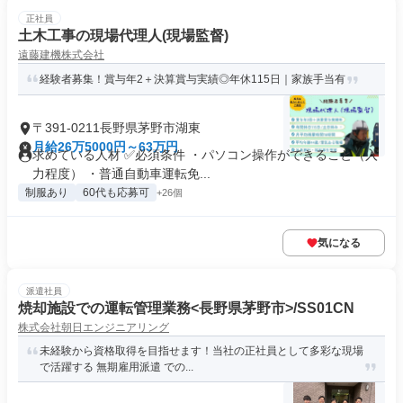
正社員
土木工事の現場代理人(現場監督)
遠藤建機株式会社
経験者募集！賞与年2＋決算賞与実績◎年休115日｜家族手当有
〒391-0211長野県茅野市湖東
月給26万5000円～63万円
求めている人材 ✅必須条件 ・パソコン操作ができること（入
力程度） ・普通自動車運転免...
制服あり
60代も応募可
+26個
気になる
派遣社員
焼却施設での運転管理業務<長野県茅野市>/SS01CN
株式会社朝日エンジニアリング
未経験から資格取得を目指せます！当社の正社員として多彩な現場
で活躍する 無期雇用派遣 での...