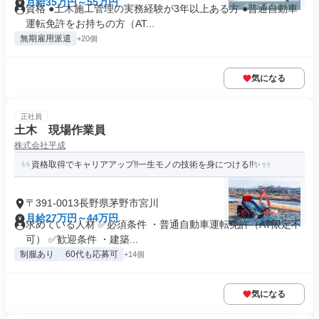
月給35万円～55万円
資格 ●土木施工管理の実務経験が3年以上ある方 ●普通自動車
運転免許をお持ちの方（AT...
無期雇用派遣
+20個
気になる
正社員
土木 現場作業員
株式会社平成
資格取得でキャリアアップ!!一生モノの技術を身につける!!✨
〒391-0013長野県茅野市宮川
月給27万円～44万円
求めている人材 ✅必須条件 ・普通自動車運転免許（AT限定不
可） ✅歓迎条件 ・建築...
制服あり
60代も応募可
+14個
気になる