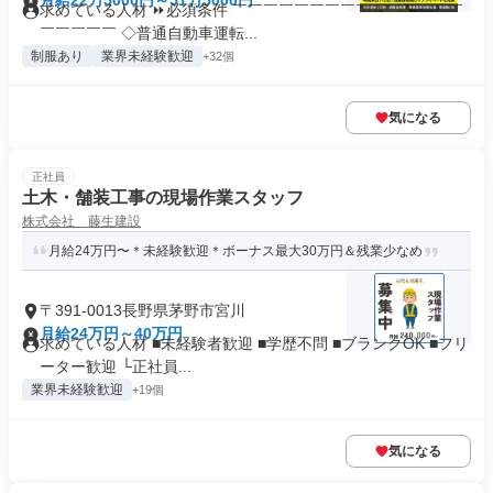
月給22万5000円～51万5000円
求めている人材 ⏩必須条件 ￣￣￣￣￣￣￣￣￣￣￣￣￣￣￣
￣￣￣￣￣ ◇普通自動車運転...
制服あり
業界未経験歓迎
+32個
気になる
正社員
土木・舗装工事の現場作業スタッフ
株式会社 藤生建設
月給24万円〜＊未経験歓迎＊ボーナス最大30万円＆残業少なめ
〒391-0013長野県茅野市宮川
月給24万円～40万円
求めている人材 ■未経験者歓迎 ■学歴不問 ■ブランクOK ■フリ
ーター歓迎 └正社員...
業界未経験歓迎
+19個
気になる