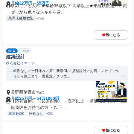
月給22万円～55万円
求めている人材 ★年齢35歳以下 高卒以上★未経験歓迎／知識
ゼロから色々なスキルを身...
業界未経験歓迎
+19個
気になる
NEW
正社員
建築設計
株式会社イマージ
転勤なし／土日休み／第二新卒OK／店舗設計／お店コンセプト作
りから施工まで一貫受注／クリエ...
長野県茅野市ちの
月給25万円～54万1000円
【応募資格】 《必須条件》 ・高卒以上 ・普通自動車第一種運
転免許をお持ちの方 ・以下...
車通勤OK
転勤なし
+2個
気になる