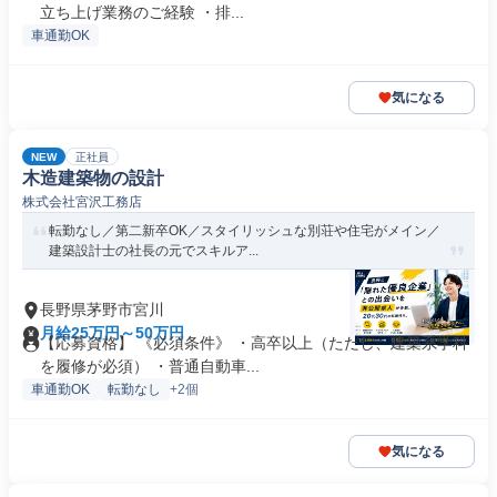
立ち上げ業務のご経験 ・排...
車通勤OK
気になる
NEW
正社員
木造建築物の設計
株式会社宮沢工務店
転勤なし／第二新卒OK／スタイリッシュな別荘や住宅がメイン／
建築設計士の社長の元でスキルア...
長野県茅野市宮川
月給25万円～50万円
【応募資格】 《必須条件》 ・高卒以上（ただし、建築系学科
を履修が必須） ・普通自動車...
車通勤OK
転勤なし
+2個
気になる