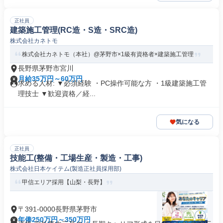
正社員
建築施工管理(RC造・S造・SRC造)
株式会社カネトモ
株式会社カネトモ（本社）@茅野市×1級有資格者×建築施工管理
長野県茅野市宮川
月給35万円～60万円
求める人材: ▼必須経験 ・PC操作可能な方 ・1級建築施工管
理技士 ▼歓迎資格／経...
気になる
正社員
技能工(整備・工場生産・製造・工事)
株式会社日本ケイテム(製造正社員採用部)
甲信エリア採用【山梨・長野】
〒391-0000長野県茅野市
年俸250万円～350万円