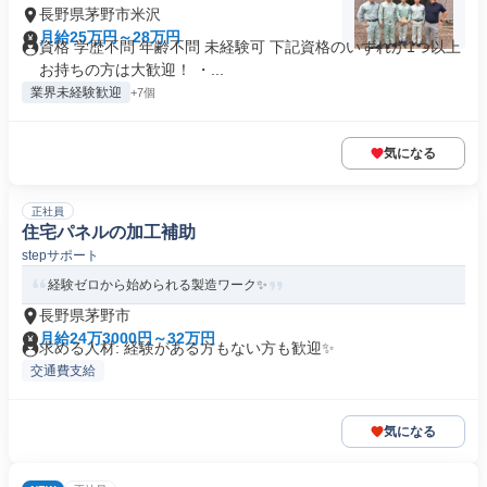
長野県茅野市米沢
月給25万円～28万円
資格 学歴不問 年齢不問 未経験可 下記資格のいずれか1つ以上
お持ちの方は大歓迎！ ・...
業界未経験歓迎
+7個
気になる
正社員
住宅パネルの加工補助
stepサポート
経験ゼロから始められる製造ワーク✨
長野県茅野市
月給24万3000円～32万円
求める人材: 経験がある方もない方も歓迎✨
交通費支給
気になる