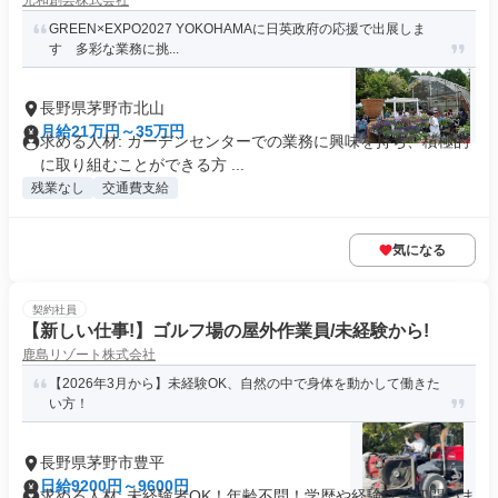
光和創芸株式会社
GREEN×EXPO2027 YOKOHAMAに日英政府の応援で出展しま
す 多彩な業務に挑...
長野県茅野市北山
月給21万円～35万円
求める人材: ガーデンセンターでの業務に興味を持ち、積極的
に取り組むことができる方 ...
残業なし
交通費支給
気になる
契約社員
【新しい仕事!】ゴルフ場の屋外作業員/未経験から!
鹿島リゾート株式会社
【2026年3月から】未経験OK、自然の中で身体を動かして働きた
い方！
長野県茅野市豊平
日給9200円～9600円
求める人材: 未経験者OK！年齢不問！学歴や経験は一切問いま