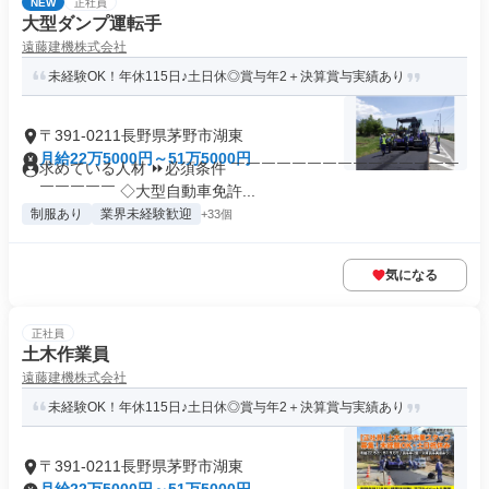
NEW
正社員
大型ダンプ運転手
遠藤建機株式会社
未経験OK！年休115日♪土日休◎賞与年2＋決算賞与実績あり
〒391-0211長野県茅野市湖東
月給22万5000円～51万5000円
求めている人材 ⏩必須条件 ￣￣￣￣￣￣￣￣￣￣￣￣￣￣￣
￣￣￣￣￣ ◇大型自動車免許...
制服あり
業界未経験歓迎
+33個
気になる
正社員
土木作業員
遠藤建機株式会社
未経験OK！年休115日♪土日休◎賞与年2＋決算賞与実績あり
〒391-0211長野県茅野市湖東