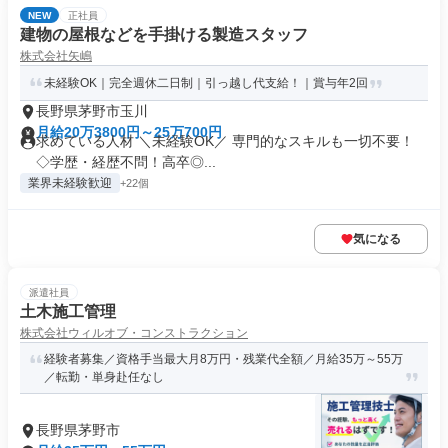
NEW
正社員
建物の屋根などを手掛ける製造スタッフ
株式会社矢嶋
未経験OK｜完全週休二日制｜引っ越し代支給！｜賞与年2回
長野県茅野市玉川
月給20万3800円～25万700円
求めている人材 ＼未経験OK／ 専門的なスキルも一切不要！
◇学歴・経歴不問！高卒◎...
業界未経験歓迎
+22個
気になる
派遣社員
土木施工管理
株式会社ウィルオブ・コンストラクション
経験者募集／資格手当最大月8万円・残業代全額／月給35万～55万
／転勤・単身赴任なし
長野県茅野市