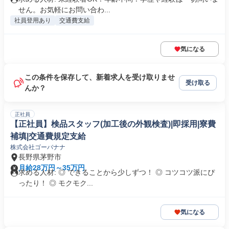
せん。お気軽にお問い合わ...
社員登用あり
交通費支給
気になる
この条件を保存して、新着求人を受け取りませ
受け取る
んか？
正社員
【正社員】検品スタッフ(加工後の外観検査)|即採用|寮費
補填|交通費規定支給
株式会社ゴーバナナ
長野県茅野市
月給28万円～35万円
求める人材: ◎ できることから少しずつ！ ◎ コツコツ派にぴ
ったり！ ◎ モクモク...
気になる