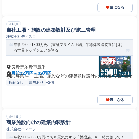
気になる
正社員
自社工場・施設の建築設計及び施工管理
株式会社ディスコ
年収720～1300万円/【東証プライム上場】半導体製造装置におけ
る世界トップシェアを誇る...
長野県茅野市豊平
月給22万円～39万円
応募条件 ・工場、施設などの建築意匠設計のご経験 学歴 高校
転勤なし
賞与あり
+2個
気になる
正社員
商業施設向けの建築内装設計
株式会社イマージ
年収500～650万円/まちを元気にする「繁盛店」を一緒に創ってく