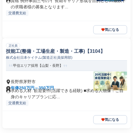
資格 例外事由三号のイ 長期キャリア形成を目的とし35歳以下
の求職者様の募集となります...
交通費支給
気になる
正社員
技能工(整備・工場生産・製造・工事)【3104】
株式会社日本ケイテム(製造正社員採用部)
甲信エリア採用【山梨・長野】
長野県茅野市
年俸250万円～350万円
求める人材: 歓迎要件(活躍できる経験) ■求める人物像：ご自
身のキャリアプランに応...
交通費支給
気になる