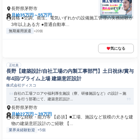
長野県茅野市
月給35万円～55万円
資格 ●空調、衛生、電気いずれかの設備施工管理の実務経験が
3年以上ある方 ●普通自動車...
無期雇用派遣
+20個
気になる
正社員
長野【建築設計/自社工場の内製工事部門】土日祝休/賞与
年4回/プライム上場 建築意匠設計
株式会社ディスコ
自社の工場フロアや福利厚生施設（寮、研修施設など）の設計～施
工を行う部署にて、建築意匠設計...
長野県茅野市
月給22万円～39万円
必要な経験・能力等 【必須】■工場、施設など規模の大きな建
物の建築意匠設計のご経験 【...
業界未経験歓迎
+5個