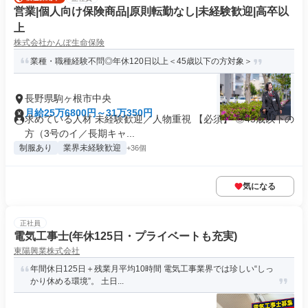
営業|個人向け保険商品|原則転勤なし|未経験歓迎|高卒以
上
株式会社かんぽ生命保険
業種・職種経験不問◎年休120日以上＜45歳以下の方対象＞
長野県駒ヶ根市中央
月給25万6800円～31万350円
求めている人材 未経験歓迎／人物重視 【必須】 ◎45歳以下の
方（3号のイ／長期キャ...
制服あり
業界未経験歓迎
+36個
気になる
正社員
電気工事士(年休125日・プライベートも充実)
東陽興業株式会社
年間休日125日＋残業月平均10時間 電気工事業界では珍しい“しっ
かり休める環境”。 土日...