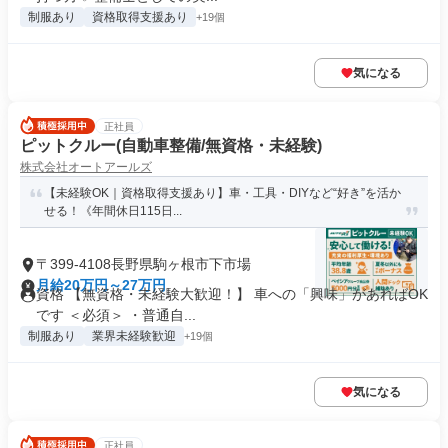
制服あり
資格取得支援あり
+19個
気になる
正社員
ピットクルー(自動車整備/無資格・未経験)
株式会社オートアールズ
【未経験OK｜資格取得支援あり】車・工具・DIYなど“好き”を活か
せる！《年間休日115日...
〒399-4108長野県駒ヶ根市下市場
月給20万円～27万円
資格 【無資格・未経験大歓迎！】 車への「興味」があればOK
です ＜必須＞ ・普通自...
制服あり
業界未経験歓迎
+19個
気になる
正社員