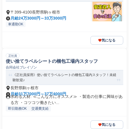
〒399-4100長野県駒ヶ根市
月給24万3000円～33万3000円
車通勤OK
気になる
正社員
使い捨てラベルシートの梱包工場内スタッフ
合同会社ブレイゾン
《正社員採用》使い捨てラベルシートの梱包工場内スタッフ！未経
験歓迎♪
長野県駒ヶ根市
月給31万7000円～37万4000円
求める人材: ≪こんな方にオススメ≫ ・製造の仕事に興味があ
る方 ・コツコツ働きたい...
即日勤務OK
交通費支給
気になる