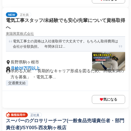
NEW
正社員
電気工事スタッフ/未経験でも安心/先輩について資格取得
へ
東陽興業株式会社
電気工事士の資格は入社後取得で大丈夫です。もちろん取得費用は
会社が全額負担。 年間休日12...
長野県駒ヶ根市
月給20万円以上
求める人材: 「長期的なキャリア形成を図るため、35歳未満の
方を募集」 ・電気工事...
交通費支給
気になる
正社員
スーパーのグロサリーチーフ(一般食品売場責任者・部門
責任者)/SY005-西友駒ヶ根店