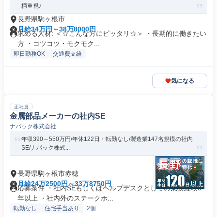
柄重視♪
長野県駒ヶ根市
月給34万円～38万8000円
求める人材: ＜☆こんな方にピッタリ☆＞ ・長期的に働きたい
方 ・コツコツ・モクモク...
即日勤務OK
交通費支給
気になる
正社員
金属部品メーカーの社内SE
ナパック株式会社
年収390～550万円/年休122日・転勤なし/製造業147名規模の社内
SE/ナパック株式...
長野県駒ヶ根市赤穂
月給24万2500円～33万8750円
応募条件 ・社内SEもしくはヘルプデスクとしての業務経験3
年以上 ・社内外のステークホ...
転勤なし
住宅手当あり
+2個