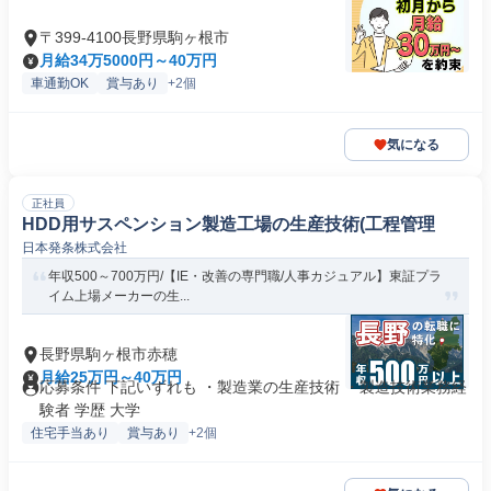
〒399-4100長野県駒ヶ根市
月給34万5000円～40万円
車通勤OK
賞与あり
+2個
気になる
正社員
HDD用サスペンション製造工場の生産技術(工程管理
日本発条株式会社
年収500～700万円/【IE・改善の専門職/人事カジュアル】東証プラ
イム上場メーカーの生...
長野県駒ヶ根市赤穂
月給25万円～40万円
応募条件 下記いずれも ・製造業の生産技術 ・製造技術業務経
験者 学歴 大学
住宅手当あり
賞与あり
+2個