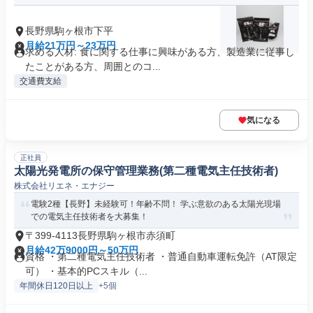
長野県駒ヶ根市下平
月給21万円～23万円
求める人材: 食に関する仕事に興味がある方、製造業に従事し
たことがある方、周囲とのコ...
交通費支給
気になる
正社員
太陽光発電所の保守管理業務(第二種電気主任技術者)
株式会社リエネ・エナジー
電験2種【長野】未経験可！年齢不問！ 学ぶ意欲のある太陽光現場
での電気主任技術者を大募集！
〒399-4113長野県駒ヶ根市赤須町
月給42万9000円～50万円
資格 ・第二種電気主任技術者 ・普通自動車運転免許（AT限定
可） ・基本的PCスキル（...
年間休日120日以上
+5個