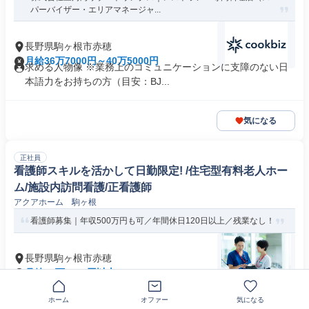
パーバイザー・エリアマネージャ...
長野県駒ヶ根市赤穂
月給36万7000円～40万5000円
求める人物像 ※業務上のコミュニケーションに支障のない日
本語力をお持ちの方（目安：BJ...
気になる
正社員
看護師スキルを活かして日勤限定! /住宅型有料老人ホー
ム/施設内訪問看護/正看護師
アクアホーム 駒ヶ根
看護師募集｜年収500万円も可／年間休日120日以上／残業なし！
長野県駒ヶ根市赤穂
月給34万1502円以上
求める人材: 看護師
残業なし
交通費支給
ホーム
オファー
気になる