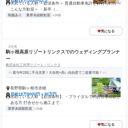
月給19万1000円以上
求めている人材 ＜必須条件＞ 普通自動車免許をお持ちの方 ＜
こんな方歓迎＞ ・新卒（...
制服あり
業界未経験歓迎
+26個
気になる
正社員
駒ヶ根高原リゾートリンクスでのウェディングプランナ
ー
株式会社三河湾リゾート・リンクス
賞与年2回に手当充実！大自然×高い自由度でご提案可能！
長野県駒ヶ根市赤穂
月給19万8000円～30万円
求めている人材 【必須条件】 ・ブライダルでのお仕事経験が
ある方 打合せから施工まで...
業界未経験歓迎
+25個
気になる