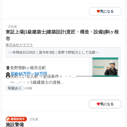
気になる
正社員
東証上場|1級建築士|建築設計(意匠・構造・設備)|駒ヶ根
市
株式会社ヤマウラ
年間休日126日｜賞与年3回｜長野で即戦力として活躍
長野県駒ヶ根市北町
月給40万円～50万円
求めている人材 ＜必須条件＞ ・‥…━━━━━━━━━━━
━…‥・ ✅1級建築士の資格...
制服あり
+16個
気になる
正社員
施設警備