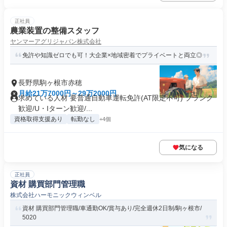
正社員
農業装置の整備スタッフ
ヤンマーアグリジャパン株式会社
免許や知識ゼロでも可！大企業×地域密着でプライベートと両立◎
長野県駒ヶ根市赤穂
月給21万7000円～29万2000円
求めている人材 要普通自動車運転免許(AT限定不可) ブランク
歓迎/U・Iターン歓迎/...
資格取得支援あり
転勤なし
+4個
気になる
正社員
資材 購買部門管理職
株式会社ハーモニックウィンベル
資材 購買部門管理職/車通勤OK/賞与あり/完全週休2日制/駒ヶ根市/
5020