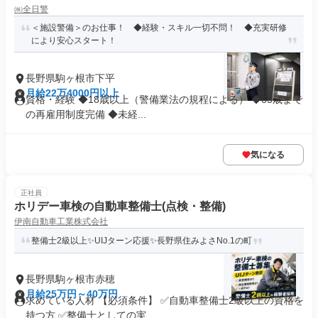
㈱全日警
＜施設警備＞のお仕事！ ◆経験・スキル一切不問！ ◆充実研修
により安心スタート！
長野県駒ヶ根市下平
月給22万4000円以上
資格・経験 ◆18歳以上（警備業法の規程による） ◆65歳まで
の再雇用制度完備 ◆未経...
気になる
正社員
ホリデー車検の自動車整備士(点検・整備)
伊南自動車工業株式会社
整備士2級以上✨UIJターン応援✨長野県住みよさNo.1の町
長野県駒ヶ根市赤穂
月給25万円～40万円
求めている人材 【必須条件】 ✅自動車整備士2級以上の資格を
持つ方 ✅整備士としての実...