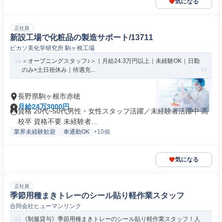
気になる
正社員
新設工場で化粧品の製造サポート/13711
ピカソ美化学研究所 駒ヶ根工場
＜オープニングスタッフ♪＞｜月給24.3万円以上｜未経験OK｜日勤
のみ×土日祝休み｜待遇充...
長野県駒ヶ根市赤穂
月給24万3000円
資格 20代~50代男性・女性スタッフ活躍／未経験者活躍中 高
校卒 資格不要 未経験者...
業界未経験歓迎
車通勤OK
+10個
気になる
正社員
季節用種まきトレーのシール貼り軽作業スタッフ
合同会社ヒューマンリンク
《制服貸与》季節用種まきトレーのシール貼り軽作業スタッフ！人