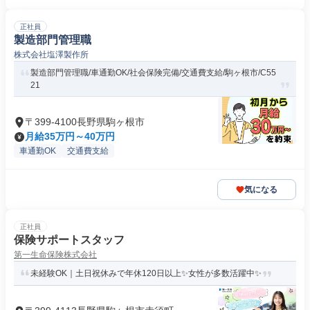
正社員
製造部門管理職
株式会社塩澤製作所
製造部門管理職/車通勤OK/社会保険完備/交通費支給/駒ヶ根市/C55
21
〒399-4100長野県駒ヶ根市
月給35万円～40万円
車通勤OK
交通費支給
気になる
正社員
保険サポートスタッフ
第一生命保険株式会社
未経験OK｜土日祝休みで年休120日以上✨女性が多数活躍中✨