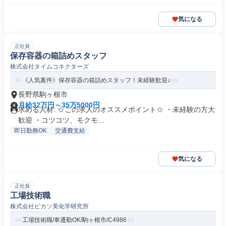
気になる
正社員
保存容器の箱詰めスタッフ
株式会社タイムコネクターズ
《人気案件》保存容器の箱詰めスタッフ！未経験歓迎♪
長野県駒ヶ根市
月給32万円～35万5000円
求める人材: ☆この求人のオススメポイント☆ ・未経験の方大
歓迎 ・コツコツ、モクモ...
即日勤務OK
交通費支給
気になる
正社員
工場技術職
株式会社ピカソ美化学研究所
工場技術職/車通勤OK/駒ヶ根市/C4986