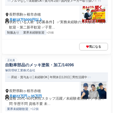
ノルマなし✨未経験OK✨賞与年2回✨国内全メーカー取り扱い！
長野県駒ヶ根市赤穂
月給18万5000円以上
求めている人材 【応募条件】 ✅実務未経験の方大歓迎 ✅既卒
歓迎・第二新卒歓迎 ✅子育...
制服あり
業界未経験歓迎
+25個
気になる
正社員
自動車部品のメッキ塗装・加工/14096
塚田理研工業株式会社
昇給・賞与あり│未経験OK│年間休日120日│男性活躍中
長野県駒ヶ根市赤穂
月給22万円～35万円
資格 20代~40代男性スタッフ活躍／未経験者活躍中／学歴不
問 学歴不問 資格不要 未...
業界未経験歓迎
+12個