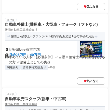
気になる
正社員
自動車整備士(乗用車・大型車・フォークリフトなど)
伊南自動車工業株式会社
整備士2級以上✨ブランクOK✨顧客満足度総合1位の車検のお店
長野県駒ヶ根市赤穂
月給25万円～40万円
求めている人材 【必須条件】 ✅自動車整備士2級以上をお持ち
の方 ✅整備士としての実務...
制服あり
資格取得支援あり
+19個
気になる
正社員
自動車販売スタッフ(新車・中古車)
伊南自動車工業株式会社