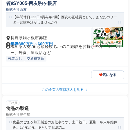
者)/SY005-西友駒ヶ根店
株式会社西友
【年間休日122日×賞与年3回】西友の正社員として、あなたのリー
ダー経験を活かしませんか？
長野県駒ヶ根市赤穂
年俸380万円～600万円
求める人材: ■ 必須経験 以下のご経験をお持ちの方 ・スーパ
ー、外食、量販店など...
残業なし
交通費支給
気になる
この企業の類似求人を見る
正社員
食品の製造
株式会社豊年屋
食品のごまを加工製造のお仕事です。土日祝日、夏期・年末年始休
み。17時定時。キャリア形成の...