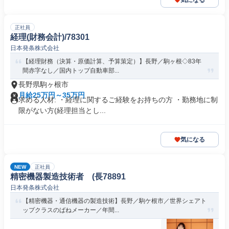
気になる
正社員
経理(財務会計)/78301
日本発条株式会社
【経理財務（決算・原価計算、予算策定）】長野／駒ヶ根◇83年
間赤字なし／国内トップ自動車部...
長野県駒ヶ根市
月給25万円～35万円
求める人材: ・経理に関するご経験をお持ちの方 ・勤務地に制
限がない方(経理担当とし...
気になる
NEW
正社員
精密機器製造技術者 (長78891
日本発条株式会社
【精密機器・通信機器の製造技術】長野／駒ケ根市／世界シェアト
ップクラスのばねメーカー／年間...