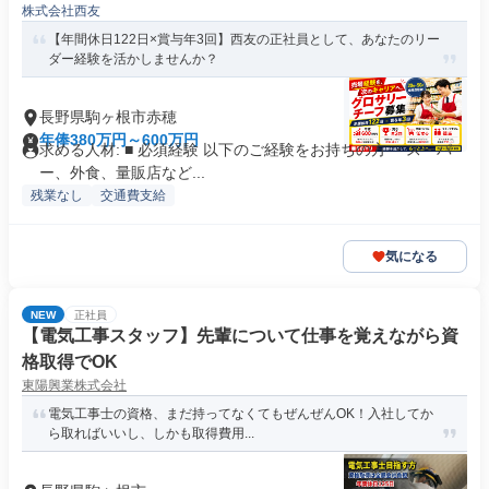
株式会社西友
【年間休日122日×賞与年3回】西友の正社員として、あなたのリー
ダー経験を活かしませんか？
長野県駒ヶ根市赤穂
年俸380万円～600万円
求める人材: ■ 必須経験 以下のご経験をお持ちの方 ・スーパ
ー、外食、量販店など...
残業なし
交通費支給
気になる
NEW
正社員
【電気工事スタッフ】先輩について仕事を覚えながら資
格取得でOK
東陽興業株式会社
電気工事士の資格、まだ持ってなくてもぜんぜんOK！入社してか
ら取ればいいし、しかも取得費用...