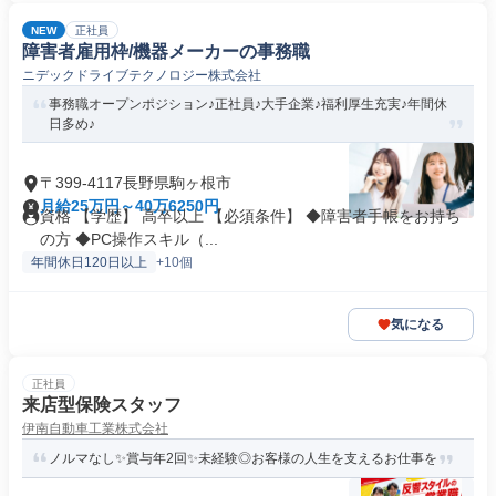
NEW
正社員
障害者雇用枠/機器メーカーの事務職
ニデックドライブテクノロジー株式会社
事務職オープンポジション♪正社員♪大手企業♪福利厚生充実♪年間休
日多め♪
〒399-4117長野県駒ヶ根市
月給25万円～40万6250円
資格 【学歴】 高卒以上 【必須条件】 ◆障害者手帳をお持ち
の方 ◆PC操作スキル（...
年間休日120日以上
+10個
気になる
正社員
来店型保険スタッフ
伊南自動車工業株式会社
ノルマなし✨賞与年2回✨未経験◎お客様の人生を支えるお仕事を