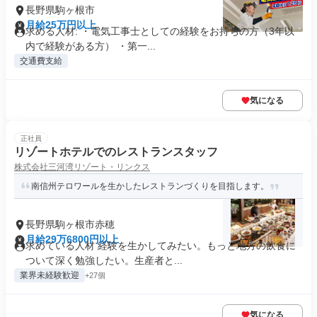
長野県駒ヶ根市
月給25万円以上
求める人材: ・電気工事士としての経験をお持ちの方（3年以
内で経験がある方） ・第一...
交通費支給
気になる
正社員
リゾートホテルでのレストランスタッフ
株式会社三河湾リゾート・リンクス
南信州テロワールを生かしたレストランづくりを目指します。
長野県駒ヶ根市赤穂
月給29万6800円以上
求めている人材 経験を生かしてみたい。もっと地方の飲食に
ついて深く勉強したい。生産者と...
業界未経験歓迎
+27個
気になる