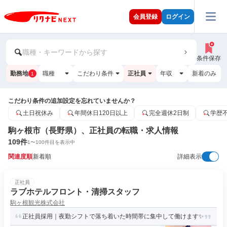
会員登録
ログイン
職種・キーワードから探す
条件保存
勤務地
職種
こだわり条件
正社員
年収
新着のみ
1
こだわり条件の追加設定を忘れていませんか？
土日祝休み
年間休日120日以上
完全週休2日制
学歴
駒ヶ根市（長野県）、正社員の転職・求人情報
109
件
1
〜
100
件目を表示中
関連度順
新着順
詳細表示
正社員
ラブホテルフロント・清掃スタッフ
駒ヶ根観光株式会社
正社員採用｜夜勤シフトで落ち着いた時間帯に集中して働けます✨