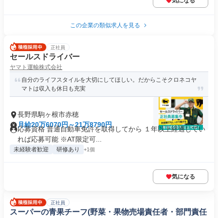
気になる
この企業の類似求人を見る
正社員
セールスドライバー
ヤマト運輸株式会社
自分のライフスタイルを大切にしてほしい。だからこそクロネコヤ
マトは収入も休日も充実
長野県駒ヶ根市赤穂
月給20万6070円～21万8790円
応募資格 普通自動車免許を取得してから １年以上経過してい
れば応募可能 ※AT限定可...
未経験者歓迎
研修あり
+1個
気になる
正社員
スーパーの青果チーフ(野菜・果物売場責任者・部門責任