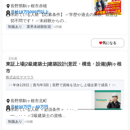
長野県駒ヶ根市赤穂
月給18万5000円以上
求めている人材 【応募条件】 ✅学歴や過去の経験、経歴は一
切不問です！ ✅未経験からの...
制服あり
業界未経験歓迎
+25個
気になる
正社員
東証上場|2級建築士|建築設計(意匠・構造・設備)|駒ヶ根
市
株式会社ヤマウラ
年休126日｜賞与年3回｜長野で資格を活かし上場企業で成長！
長野県駒ヶ根市北町
月給30万円～40万円
求めている人材 ＜必須条件＞ ・‥…━━━━━━━━━━━
━…‥・ ✅2級建築士の資格...
制服あり
+16個