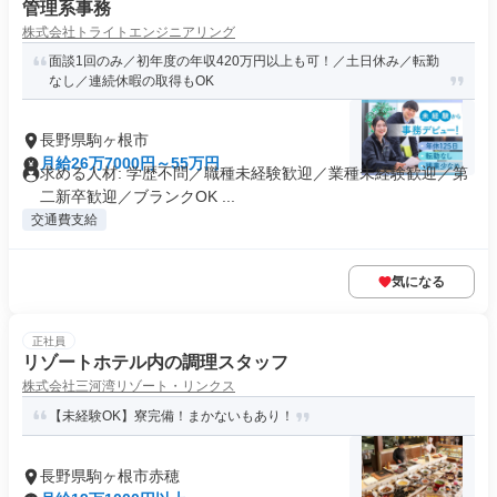
管理系事務
株式会社トライトエンジニアリング
面談1回のみ／初年度の年収420万円以上も可！／土日休み／転勤
なし／連続休暇の取得もOK
長野県駒ヶ根市
月給26万7000円～55万円
求める人材: 学歴不問／職種未経験歓迎／業種未経験歓迎／第
二新卒歓迎／ブランクOK ...
交通費支給
気になる
正社員
リゾートホテル内の調理スタッフ
株式会社三河湾リゾート・リンクス
【未経験OK】寮完備！まかないもあり！
長野県駒ヶ根市赤穂