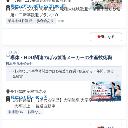
〒399-4113長野県駒ヶ根市赤須町
月給22万1000円～52万1000円
求めている人材 高卒以上✨ 職種未経験歓迎✨ 業種未経験歓迎
第✨ 二新卒歓迎ブランクO...
業界未経験歓迎
歩合給あり
+15個
気になる
正社員
半導体・HDD関連のばね製造メーカーの生産技術職
日本発条株式会社
⭐転勤なし✨半導体関連のばね製造で好調✅創立から86年間、無借
金経営
長野県駒ヶ根市赤穂
月給25万円～40万円
【応募資格】 【求める学歴】大学院卒/大学卒 《必須条件》
・大卒以上 ・普通自動車...
車通勤OK
転勤なし