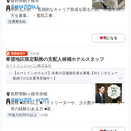
長野県駒ヶ根市
月給20万円以上
求める人材: 「長期的なキャリア形成を図るため、35歳未満の
方を募集」 ・電気工事...
交通費支給
気になる
正社員
希望地区限定勤務の支配人候補ホテルスタッフ
ルートインジャパン株式会社
【ルートインホテルズ】未来の店舗責任者を募集【AIインタビュー
動画での1次選考実施中！】
長野県駒ヶ根市赤穂
月給31万円～41万円
資格 ■高卒以上 ■バイトリーダーや、少人数チームの リーダー
等の経験がある方 ■基...
中途入社50％以上
+10個