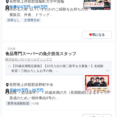
長野県上伊那郡箕輪町大字中箕輪
年俸310万円～600万円
求める人材: 以下いずれかのご経験をお持ちの方 ・スーパー、
量販店、外食、ドラッグ...
残業なし
交通費支給
気になる
正社員
食品専門スーパーの魚介担当スタッフ
株式会社バローホールディングス
【35歳未満限定募集】【10月入社の第二新卒を大募集！】未経験
歓迎！三枚おろしもお手の物、...
長野県上伊那郡辰野町中央
月給20万円～25万円
資格 ＜必須条件＞ ＊35歳未満の方（長期勤続によるキャリア
形成のため／例外事由3号の...
業界未経験歓迎
+13個