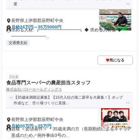
業
長野県上伊那郡辰野町中央
月給24万円～35万5000円
求める人材: ┏━━━━━━━━━┓ ◆ 求める人材像 ◆ ┗━
━━━━━━━━...
交通費支給
気になる
正社員
食品専門スーパーの農産担当スタッフ
株式会社バローホールディングス
【35歳未満限定募集】【10月入社の第二新卒を大募集！】ポップ
作成など、売り場づくりに直接...
長野県上伊那郡辰野町中央
月給20万円～25万円
資格 ＜必須条件＞ ＊35歳未満の方（長期勤続によるキャリア
形成のため／例外事由3号の...