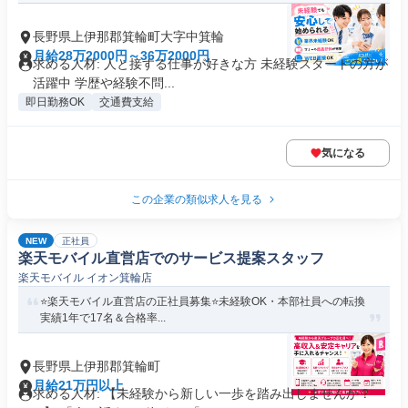
長野県上伊那郡箕輪町大字中箕輪
月給28万2000円～36万2000円
求める人材: 人と接する仕事が好きな方 未経験スタートの方が
活躍中 学歴や経験不問...
即日勤務OK
交通費支給
気になる
この企業の類似求人を見る
NEW
正社員
楽天モバイル直営店でのサービス提案スタッフ
楽天モバイル イオン箕輪店
⭐️楽天モバイル直営店の正社員募集⭐️未経験OK・本部社員への転換
実績1年で17名＆合格率...
長野県上伊那郡箕輪町
月給21万円以上
求める人材: 【未経験から新しい一歩を踏み出しませんか？