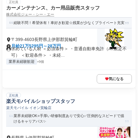
正社員
カーメンテナンス、カー用品販売スタッフ
株式会社ジェー・シー・エー
経験不問！希望休有！車好き歓迎☆残業が少なくプライベート充実
〒399-4603長野県上伊那郡箕輪町
月給21万5295円～28万円
求めている人材 ＜必須条件＞ ・普通自動車免許（AT限定不
可） ＜歓迎条件＞ ・未経...
業界未経験歓迎
+9個
気になる
正社員
楽天モバイルショップスタッフ
楽天モバイル イオン箕輪店
業界未経験OK⭐️手厚い研修制度ありで安心✅圧倒的なスピードで描
けるキャリアパス✨
長野県上伊那郡箕輪町