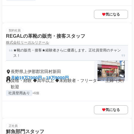
気になる
契約社員
REGALの革靴の販売・接客スタッフ
株式会社リーガルリテール
★靴の販売・接客★経験者さらに優遇します。正社員登用のチャン
ス！
長野県上伊那郡宮田村新田
月給19万7000円～19万9000円
資格・経験 ◆高卒以上 ◆未経験者・フリーター・主婦（夫）
歓迎
社員登用あり
+6個
気になる
正社員
鮮魚部門スタッフ