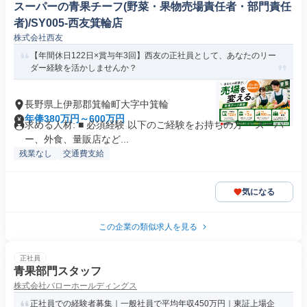
スーパーの青果チーフ(野菜・果物売場責任者・部門責任
者)/SY005-西友箕輪店
株式会社西友
【年間休日122日×賞与年3回】西友の正社員として、あなたのリー
ダー経験を活かしませんか？
長野県上伊那郡箕輪町大字中箕輪
年俸380万円～600万円
求める人材: ■ 必須経験 以下のご経験をお持ちの方 ・スーパ
ー、外食、量販店など...
残業なし
交通費支給
気になる
この企業の類似求人を見る
正社員
青果部門スタッフ
株式会社バローホールディングス
正社員での経験者募集｜一般社員で平均年収450万円｜東証上場企