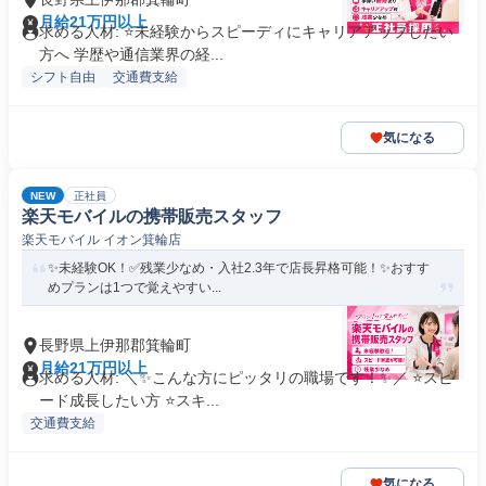
月給21万円以上
求める人材: ⭐未経験からスピーディにキャリアアップしたい
方へ 学歴や通信業界の経...
シフト自由
交通費支給
気になる
NEW
正社員
楽天モバイルの携帯販売スタッフ
楽天モバイル イオン箕輪店
✨未経験OK！✅残業少なめ・入社2.3年で店長昇格可能！✨おすす
めプランは1つで覚えやすい...
長野県上伊那郡箕輪町
月給21万円以上
求める人材: ＼✨こんな方にピッタリの職場です！✨／ ⭐スピ
ード成長したい方 ⭐スキ...
交通費支給
気になる