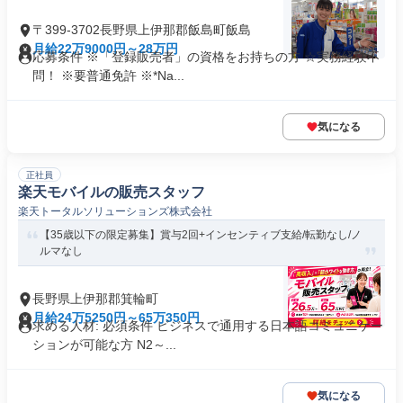
〒399-3702長野県上伊那郡飯島町飯島
月給22万9000円～28万円
応募条件 ※「登録販売者」の資格をお持ちの方 ☆実務経験不
問！ ※要普通免許 ※*Na...
気になる
正社員
楽天モバイルの販売スタッフ
楽天トータルソリューションズ株式会社
【35歳以下の限定募集】賞与2回+インセンティブ支給/転勤なし/ノ
ルマなし
長野県上伊那郡箕輪町
月給24万5250円～65万350円
求める人材: 必須条件 ビジネスで通用する日本語コミュニケー
ションが可能な方 N2～...
気になる