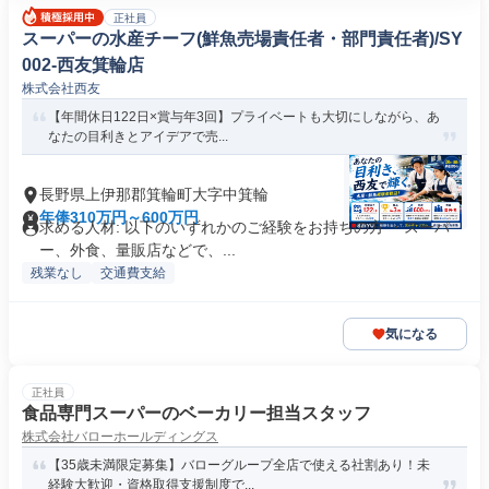
正社員
スーパーの水産チーフ(鮮魚売場責任者・部門責任者)/SY
002-西友箕輪店
株式会社西友
【年間休日122日×賞与年3回】プライベートも大切にしながら、あ
なたの目利きとアイデアで売...
長野県上伊那郡箕輪町大字中箕輪
年俸310万円～600万円
求める人材: 以下のいずれかのご経験をお持ちの方 ・スーパ
ー、外食、量販店などで、...
残業なし
交通費支給
気になる
正社員
食品専門スーパーのベーカリー担当スタッフ
株式会社バローホールディングス
【35歳未満限定募集】バローグループ全店で使える社割あり！未
経験大歓迎・資格取得支援制度で...