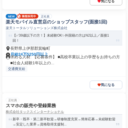
気になる
NEW
正社員
楽天モバイル直営店のショップスタッフ(面接1回)
楽天トータルソリューションズ株式会社
【✅39歳以下の方！】未経験OK✨外国籍の方はN2以上／面接1
回！
長野県上伊那郡箕輪町
月給24万5250円以上
求める人材: 【応募条件】 ■高校卒業以上の学歴をお持ちの方
■社会人経験1年以上の...
交通費支給
気になる
正社員
スマホの販売や登録業務
株式会社タックスインターナショナル
新卒・既卒・第二新卒歓迎→研修制度充実→簡単応募→未経験歓迎
→安定した業界→資格取得支援制...