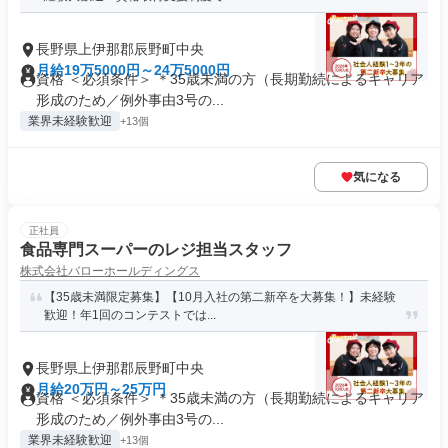
長野県上伊那郡辰野町中央
月給19万5000円～24万5000円
資格 ＜必須条件＞ ＊35歳未満の方（長期勤続によるキャリア
形成のため／例外事由3号の...
業界未経験歓迎
+13個
気になる
正社員
食品専門スーパーのレジ担当スタッフ
株式会社バローホールディングス
【35歳未満限定募集】【10月入社の第二新卒を大募集！】未経験
歓迎！年1回のコンテストでは...
長野県上伊那郡辰野町中央
月給20万円～25万円
資格 ＜必須条件＞ ＊35歳未満の方（長期勤続によるキャリア
形成のため／例外事由3号の...
業界未経験歓迎
+13個