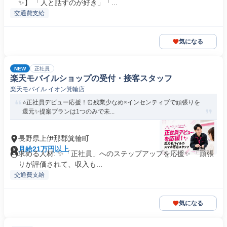
✨】 「人と話すのが好き」「...
交通費支給
気になる
NEW
正社員
楽天モバイルショップの受付・接客スタッフ
楽天モバイル イオン箕輪店
⭐正社員デビュー応援！⏰残業少なめ×インセンティブで頑張りを
還元✨提案プランは1つのみで未...
長野県上伊那郡箕輪町
月給21万円以上
求める人材: ✨「正社員」へのステップアップを応援✨ 「頑張
りが評価されて、収入も...
交通費支給
気になる