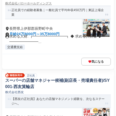
株式会社バローホールディングス
正社員での経験者募集｜一般社員で平均年収450万円｜東証上場企
業
長野県上伊那郡辰野町中央
月給24万8000円～35万8000円
求める人材: ┏━━━━━━━━━┓ ◆ 求める人材像 ◆ ┗━
━━━━━━━━...
交通費支給
気になる
正社員
スーパーの店舗マネジャー候補(副店長・売場責任者)/SY
001-西友箕輪店
株式会社西友
【西友の正社員】あなたの店舗マネジメント経験を、次なるステー
ジへ。