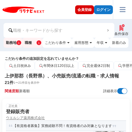
会員登録
ログイン
職種・キーワードから探す
条件保存
勤務地
職種
こだわり条件
雇用形態
年収
新着のみ
1
1
こだわり条件の追加設定を忘れていませんか？
土日祝休み
年間休日120日以上
完全週休2日制
学歴
上伊那郡（長野県）、小売販売/流通の転職・求人情報
21
件
1
〜
21
件目を表示中
関連度順
新着順
詳細表示
正社員
登録販売者
ウエルシア薬局株式会社
【有資格者募集】実務経験不問！有資格者のみ対象となります