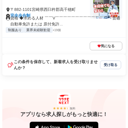
〒882-1101宮崎県西臼杵郡高千穂町
完全歩合制
資格 ◆求める人材 ￣￣V￣￣￣￣￣￣￣￣￣￣￣￣￣￣ 普通
自動車免許または 原付免許...
制服あり
業界未経験歓迎
+19個
気になる
この条件を保存して、新着求人を受け取りませ
受け取る
んか？
無料
アプリなら求人探しがもっと快適に！