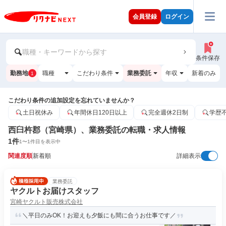
会員登録
ログイン
職種・キーワードから探す
条件保存
勤務地
職種
こだわり条件
業務委託
年収
新着のみ
1
こだわり条件の追加設定を忘れていませんか？
土日祝休み
年間休日120日以上
完全週休2日制
学歴
西臼杵郡（宮崎県）、業務委託の転職・求人情報
1
件
1
〜
1
件目を表示中
関連度順
新着順
詳細表示
業務委託
ヤクルトお届けスタッフ
宮崎ヤクルト販売株式会社
＼平日のみOK！お迎えも夕飯にも間に合うお仕事です／