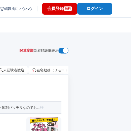
会員登録
ログイン
転職成功ノウハウ
無料
関連度順
新着順
詳細表示
未経験者歓迎
在宅勤務（リモートワーク）OK
家賃補助・住宅手当
体制バッチリなのでお...