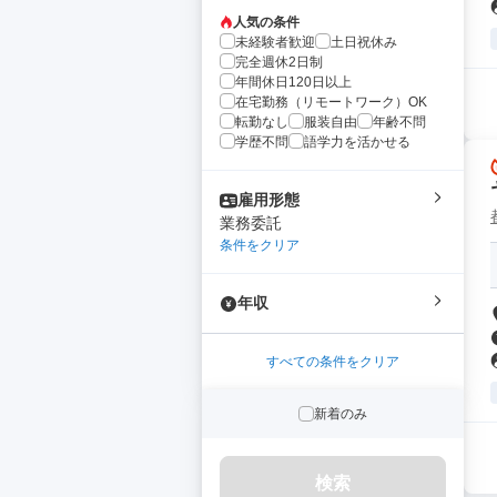
人気の条件
未経験者歓迎
土日祝休み
完全週休2日制
年間休日120日以上
在宅勤務（リモートワーク）OK
転勤なし
服装自由
年齢不問
学歴不問
語学力を活かせる
雇用形態
業務委託
条件をクリア
年収
すべての条件をクリア
新着のみ
検索