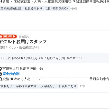
資格 ＜未経験歓迎＞人柄・人物重視の採用◎ ▼普通自動車運転免許をお
業界未経験歓迎
社員登用あり
1日4時間以内OK
+19個
業務委託
ヤクルトお届けスタッフ
都城ヤクルト販売株式会社
＼平日のみOK！お迎えも夕飯にも間に合うお仕事です／
宮崎県北諸県郡三股町中原
完全歩合制
資格 ◆求める人材 ￣￣V￣￣￣￣￣￣￣￣￣￣￣￣￣￣ 普通自動車免許
制服あり
業界未経験歓迎
歩合給あり
社員登用あり
+17個