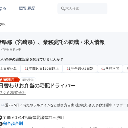
なる
閲覧履歴
求人検索
委託
諸県郡（宮崎県）、業務委託の転職・求人情報
〜
2
件目を表示中
わり条件の追加設定を忘れていませんか？
土日祝休み
年間休日120日以上
完全週休2日制
学歴不問
業務委託
日替わりお弁当の宅配ドライバー
ワタミ株式会社
週2～5日／時短やフルタイムなど働き方自由♪主婦(夫)さん多数活躍中！サポート
〒889-1914宮崎県北諸県郡三股町
完全歩合制