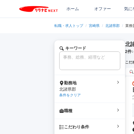
ホーム
オファー
気に
転職・求人トップ
/
宮崎県
/
北諸県郡
/
業務
北
キーワード
2
件
1
こだ
勤務地
北諸県郡
条件をクリア
職種
こだわり条件