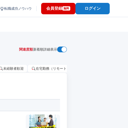
会員登録
ログイン
転職成功ノウハウ
無料
関連度順
新着順
詳細表示
未経験者歓迎
在宅勤務（リモートワーク）OK
家賃補助・住宅手当