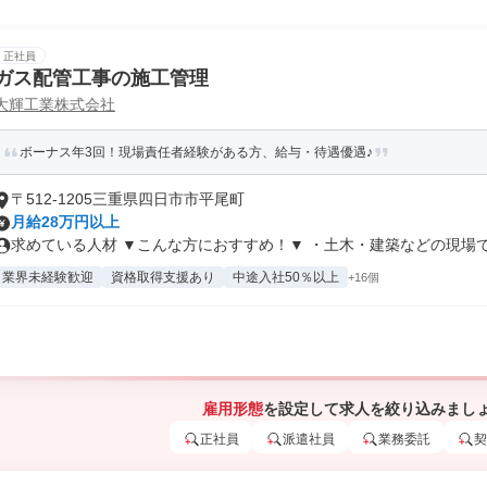
正社員
ガス配管工事の施工管理
大輝工業株式会社
ボーナス年3回！現場責任者経験がある方、給与・待遇優遇♪
〒512-1205三重県四日市市平尾町
月給28万円以上
求めている人材 ▼こんな方におすすめ！▼ ・土木・建築などの現場での
業界未経験歓迎
資格取得支援あり
中途入社50％以上
+16個
雇用形態
を設定して求人を絞り込みまし
正社員
派遣社員
業務委託
契