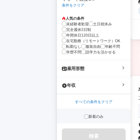
条件をクリア
人気の条件
未経験者歓迎
土日祝休み
完全週休2日制
年間休日120日以上
在宅勤務（リモートワーク）OK
転勤なし
服装自由
年齢不問
学歴不問
語学力を活かせる
雇用形態
年収
すべての条件をクリア
新着のみ
検索