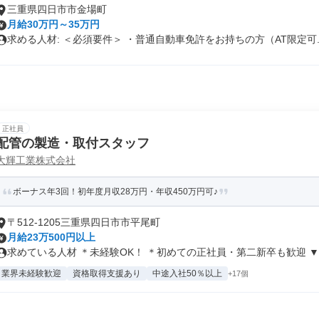
三重県四日市市金場町
月給30万円～35万円
求める人材: ＜必須要件＞ ・普通自動車免許をお持ちの方（AT限定可..
正社員
配管の製造・取付スタッフ
大輝工業株式会社
ボーナス年3回！初年度月収28万円・年収450万円可♪
〒512-1205三重県四日市市平尾町
月給23万500円以上
求めている人材 ＊未経験OK！ ＊初めての正社員・第⼆新卒も歓迎 ▼..
業界未経験歓迎
資格取得支援あり
中途入社50％以上
+17個