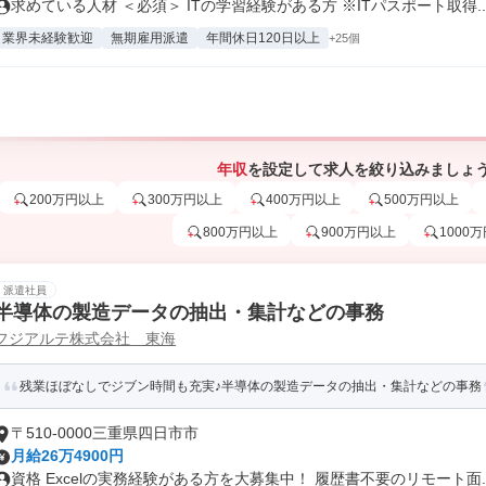
求めている人材 ＜必須＞ ITの学習経験がある方 ※ITパスポート取得..
業界未経験歓迎
無期雇用派遣
年間休日120日以上
+25個
年収
を設定して求人を絞り込みましょ
200万円以上
300万円以上
400万円以上
500万円以上
800万円以上
900万円以上
1000
派遣社員
半導体の製造データの抽出・集計などの事務
フジアルテ株式会社 東海
残業ほぼなしでジブン時間も充実♪半導体の製造データの抽出・集計などの事務
〒510-0000三重県四日市市
月給26万4900円
資格 Excelの実務経験がある方を大募集中！ 履歴書不要のリモート面..