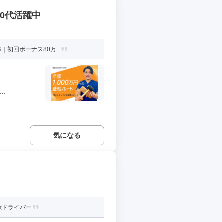
30代活躍中
初回ボーナス80万...
.
気になる
献ドライバー