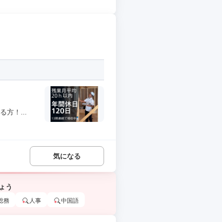
方！...
気になる
ょう
総務
人事
中国語