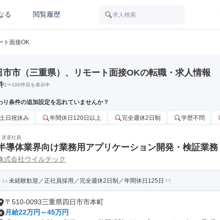
なる
閲覧履歴
求人検索
ート面接OK
日市市（三重県）、リモート面接OKの転職・求人情報
件
1
〜
100
件目を表示中
わり条件の追加設定を忘れていませんか？
土日祝休み
年間休日120日以上
完全週休2日制
学歴不問
派遣社員
半導体業界向け業務用アプリケーション開発・検証業務
株式会社ウイルテック
未経験歓迎／正社員採用／完全週休2日制／年間休日125日
〒510-0093三重県四日市市本町
月給22万円～45万円