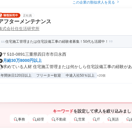
この企業の類似求人を見る
正社員
アフターメンテナンス
株式会社住生活研究所
住宅施工管理または住宅設備工事の経験者募集！50代も活躍中！
〒510-0891三重県四日市市日永西
月給30万8000円以上
求めている人材 住宅施工管理または何かしら住宅設備工事の経験がある
年間休日120日以上
フリーター歓迎
中途入社50％以上
+20個
キーワード
を設定して求人を絞り込みまし
事務
経理
不動産
営業
IT
英語