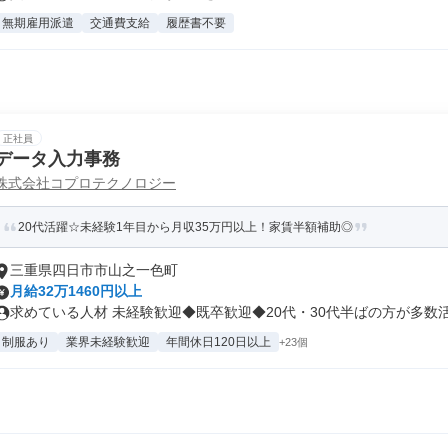
無期雇用派遣
交通費支給
履歴書不要
正社員
データ入力事務
株式会社コプロテクノロジー
20代活躍☆未経験1年目から月収35万円以上！家賃半額補助◎
三重県四日市市山之一色町
月給32万1460円以上
求めている人材 未経験歓迎◆既卒歓迎◆20代・30代半ばの方が多数活躍
制服あり
業界未経験歓迎
年間休日120日以上
+23個