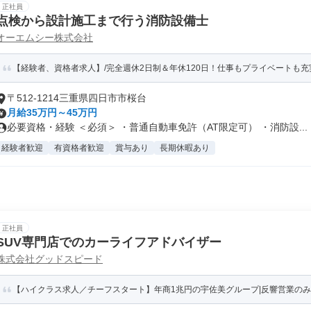
正社員
点検から設計施工まで行う消防設備士
オーエムシー株式会社
【経験者、資格者求人】/完全週休2日制＆年休120日！仕事もプライベートも充
〒512-1214三重県四日市市桜台
月給35万円～45万円
必要資格・経験 ＜必須＞ ・普通自動車免許（AT限定可） ・消防設...
経験者歓迎
有資格者歓迎
賞与あり
長期休暇あり
正社員
SUV専門店でのカーライフアドバイザー
株式会社グッドスピード
【ハイクラス求人／チーフスタート】年商1兆円の宇佐美グループ|反響営業のみ！年