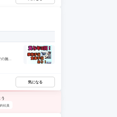
施...
気になる
ょう
約社員