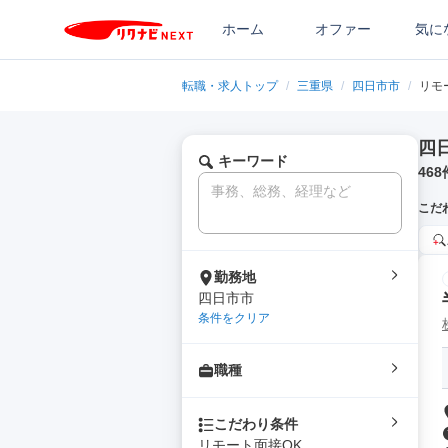
ホーム
オファー
気に
転職・求人トップ
/
三重県
/
四日市市
/
リモ
四
キーワード
468
こだ
勤務地
四日市市
条件をクリア
職種
こだわり条件
リモート面接OK