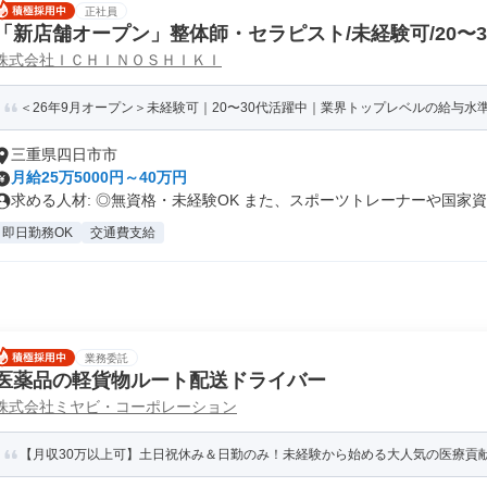
正社員
「新店舗オープン」整体師・セラピスト/未経験可/20〜
株式会社ＩＣＨＩＮＯＳＨＩＫＩ
＜26年9月オープン＞未経験可｜20〜30代活躍中｜業界トップレベルの給与水準｜
三重県四日市市
月給25万5000円～40万円
求める人材: ◎無資格・未経験OK また、スポーツトレーナーや国家資..
即日勤務OK
交通費支給
業務委託
医薬品の軽貨物ルート配送ドライバー
株式会社ミヤビ・コーポレーション
【月収30万以上可】土日祝休み＆日勤のみ！未経験から始める大人気の医療貢