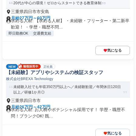
20代が中心の環境！ゼロからスタートできる教育体制
三重県四日市市安島
月給27万円～60万円
求める人材: 【求める人材】 ・未経験・フリーター・第二新卒
歓迎！ ・学歴・職歴不問...
即日勤務OK
交通費支給
気になる
NEW
正社員
【未経験】アプリやシステムの検証スタッフ
株式会社BREXA Technology
未経験入社でも年収350万円以上へ／未経験歓迎／年間休日120日
以上／研修1か月◎
三重県四日市市
月給26万円～42万円
求める人材: お人柄やポテンシャル採用です！ 学歴・職歴不
問！ブランクOK! 既...
気になる