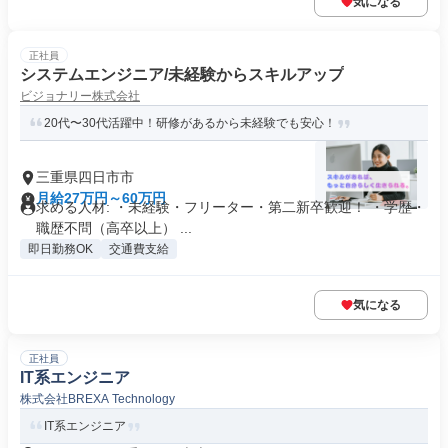
気になる
正社員
システムエンジニア/未経験からスキルアップ
ビジョナリー株式会社
20代〜30代活躍中！研修があるから未経験でも安心！
三重県四日市市
月給27万円～60万円
求める人材: ・未経験・フリーター・第二新卒歓迎！ ・学歴・
職歴不問（高卒以上） ...
即日勤務OK
交通費支給
気になる
正社員
IT系エンジニア
株式会社BREXA Technology
IT系エンジニア