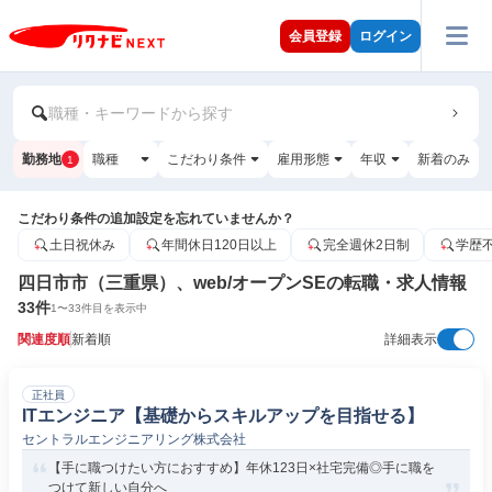
会員登録
ログイン
職種・キーワードから探す
勤務地
職種
こだわり条件
雇用形態
年収
新着のみ
1
こだわり条件の追加設定を忘れていませんか？
土日祝休み
年間休日120日以上
完全週休2日制
学歴
四日市市（三重県）、web/オープンSEの転職・求人情報
33
件
1
〜
33
件目を表示中
関連度順
新着順
詳細表示
正社員
ITエンジニア【基礎からスキルアップを目指せる】
セントラルエンジニアリング株式会社
【手に職つけたい方におすすめ】年休123日×社宅完備◎手に職を
つけて新しい自分へ