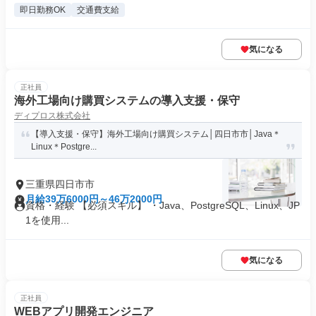
即日勤務OK
交通費支給
気になる
正社員
海外工場向け購買システムの導入支援・保守
ディプロス株式会社
【導入支援・保守】海外工場向け購買システム│四日市市│Java＊
Linux＊Postgre...
三重県四日市市
月給39万6000円～46万2000円
資格・経験 【必須スキル】 ・Java、PostgreSQL、Linux、JP
1を使用...
気になる
正社員
WEBアプリ開発エンジニア