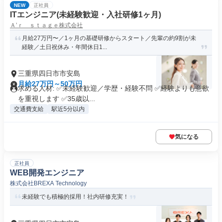
NEW
正社員
ITエンジニア(未経験歓迎・入社研修1ヶ月)
Ａ’ｒ ｓｔａｇｅ株式会社
月給27万円〜／1ヶ月の基礎研修からスタート／先輩の約9割が未
経験／土日祝休み・年間休日1...
三重県四日市市安島
月給27万円～50万円
求める人材: ✅未経験歓迎／学歴・経験不問 ✅経験よりも意欲
を重視します ✅35歳以...
交通費支給
駅近5分以内
気になる
正社員
WEB開発エンジニア
株式会社BREXA Technology
未経験でも積極的採用！社内研修充実！