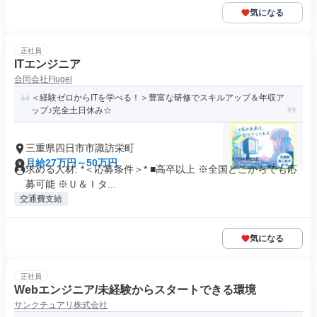
気になる
正社員
ITエンジニア
合同会社Flugel
＜経験ゼロからITを学べる！＞豊富な研修でスキルアップ＆年収ア
ップ♪完全土日休み☆
三重県四日市市諏訪栄町
月給27万円～50万円
求める人材: *＜応募条件＞* ■高卒以上 ※全国どこからでも応
募可能 ※Ｕ＆Ｉタ...
交通費支給
気になる
正社員
Webエンジニア/未経験からスタートできる環境
サンクチュアリ株式会社