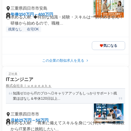
三重県四日市市安島
年俸350万円～400万円
求める人材: ◆特別な知識・経験・スキルは一切求めません！
研修から始めるので、職種...
残業なし
在宅OK
気になる
この企業の類似求人を見る
正社員
ITエンジニア
株式会社Ｂｌｕｅｐｅａｋｓ
知識ゼロからITのプロへ◎キャリアアップもしっかりサポート✨残
業ほぼなし＆年休120日以上...
三重県四日市市
月給25万円～50万円
求める人材: 『将来に備えてスキルを身につけたい』 『未経験
からIT業界に挑戦したい...