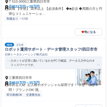
〒510-0000三重県四日市市
月給22万円～28万円
資格 【学歴】 高卒以上 【必須条件】 ◆■必須 ◆周囲の方と円
滑なコミュニケーショ...
制服あり
+10個
気になる
NEW
正社員
ロボット運用サポート・データ管理スタッフ/四日市市
日研トータルソーシング株式会社
ロボットが正常に動いているかをPCで確認。データ入力中心のオ
フィスワークです。
三重県四日市市
月給25万円～35万円
求める人材: お人柄やポテンシャル採用です！ 学歴・職歴不
問！ブランクOK! 既...
即日勤務OK
交通費支給