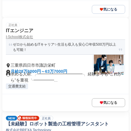
気になる
正社員
ITエンジニア
I-School株式会社
ゼロから始めるITキャリア✨生活も収入も安心◎年収500万円以上
も可能！
三重県四日市市諏訪栄町
月給28万6000円～63万7000円
求める人材: ╭━━━━━━━━━━━╮ 経験よりも“これか
ら”を重視 ╰━━━━━...
交通費支給
気になる
NEW
正社員
【未経験】ロボット製造の工程管理アシスタント
株式会社BREXA Technology