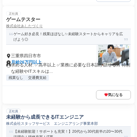
正社員
ゲームテスター
株式会社あしたづくり
ゲーム好き必見！残業ほぼなし✨未経験スタートからキャリアを広
げよう◎
三重県四日市市
月給26万円以上
求める人材: ✅高卒以上 ✅業務に必要な日本語が話せる方 特別
な経験やITスキルは...
残業なし
交通費支給
気になる
正社員
未経験から成長できるITエンジニア
株式会社スタッフサービス エンジニアリング事業本部
【未経験歓迎！サポートも充実！】20代から30代前半の20〜30代