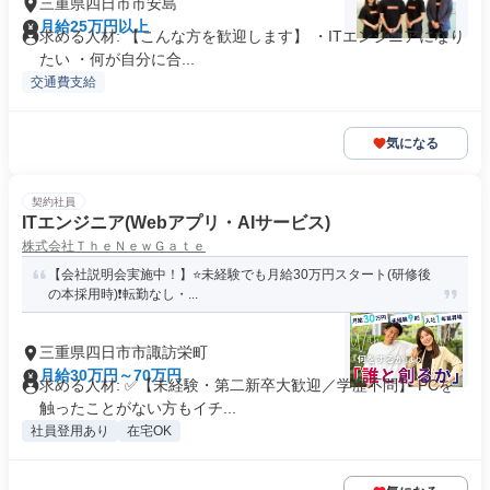
三重県四日市市安島
月給25万円以上
求める人材: 【こんな方を歓迎します】 ・ITエンジニアになり
たい ・何が自分に合...
交通費支給
気になる
契約社員
ITエンジニア(Webアプリ・AIサービス)
株式会社ＴｈｅＮｅｗＧａｔｅ
【会社説明会実施中！】⭐️未経験でも月給30万円スタート(研修後
の本採用時)❗️転勤なし・...
三重県四日市市諏訪栄町
月給30万円～70万円
求める人材: ✅【未経験・第二新卒大歓迎／学歴不問】 PCを
触ったことがない方もイチ...
社員登用あり
在宅OK