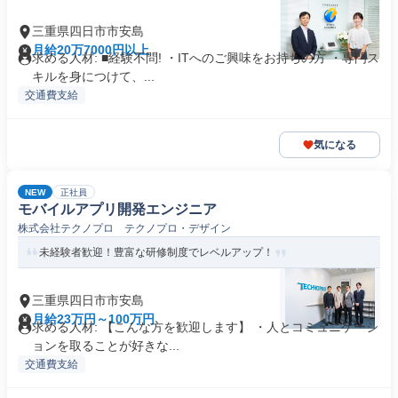
三重県四日市市安島
月給20万7000円以上
求める人材: ■経験不問! ・ITへのご興味をお持ちの方 ・専門ス
キルを身につけて、...
交通費支給
気になる
NEW
正社員
モバイルアプリ開発エンジニア
株式会社テクノプロ テクノプロ・デザイン
未経験者歓迎！豊富な研修制度でレベルアップ！
三重県四日市市安島
月給23万円～100万円
求める人材: 【こんな方を歓迎します】 ・人とコミュニケーシ
ョンを取ることが好きな...
交通費支給