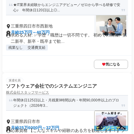
★IT業界未経験からエンジニアデビュー／ゼロから学べる研修で安
心♪ 年間休日120日以上◎...
三重県四日市市西新地
月給25万円～40万円
求める人材: ✅学歴・職歴は一切不問です。 初めての転職、第
二新卒、新卒・既卒まで歓...
残業なし
交通費支給
気になる
派遣社員
ソフトウェア会社でのシステムエンジニア
株式会社スタッフサービス
年間休日125日以上・月残業9時間以内・年間90,000件以上のプロ
ジェクト（2026年3...
三重県四日市市
月給25万6000円～32万円
応募資格 【こんなスキルや経験のある方を歓迎します！】プ