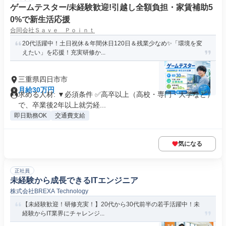
ゲームテスター/未経験歓迎!引越し全額負担・家賃補助5
0%で新生活応援
合同会社Ｓａｖｅ Ｐｏｉｎｔ
20代活躍中！土日祝休＆年間休日120日＆残業少なめ✨「環境を変
えたい」を応援！充実研修か...
三重県四日市市
月給30万円
求める人材: ▼必須条件 ✅高卒以上（高校・専門・大学など）
で、卒業後2年以上就労経...
即日勤務OK
交通費支給
気になる
正社員
未経験から成長できるITエンジニア
株式会社BREXA Technology
【未経験歓迎！研修充実！】20代から30代前半の若手活躍中！未
経験からIT業界にチャレンジ...