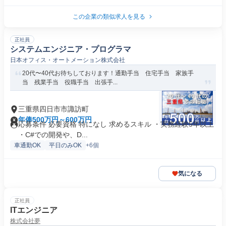
この企業の類似求人を見る
正社員
システムエンジニア・プログラマ
日本オフィス・オートメーション株式会社
20代〜40代お待ちしております！通勤手当 住宅手当 家族手
当 残業手当 役職手当 出張手...
三重県四日市市諏訪町
年俸500万円～600万円
応募条件 必要資格 特になし 求めるスキル ・実務経験5年以上
・C#での開発や、D...
車通勤OK
平日のみOK
+6個
気になる
正社員
ITエンジニア
株式会社夢