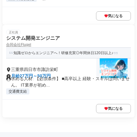
気になる
正社員
システム開発エンジニア
合同会社Flugel
知識ゼロからエンジニアへ！研修充実◎年間休日120日以上♪
三重県四日市市諏訪栄町
月給27万円～50万円
求める人材: 【必須条件】 ■高卒以上 経験・スキルは問いませ
ん。 IT業界が初め...
交通費支給
気になる