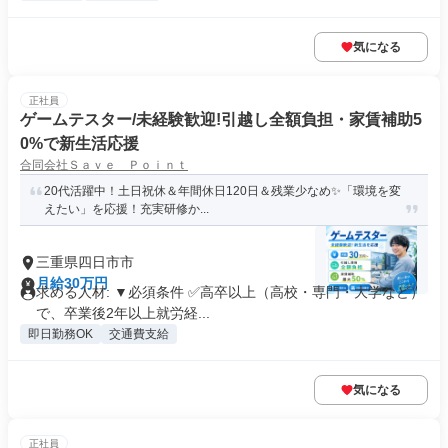
気になる
正社員
ゲームテスター/未経験歓迎!引越し全額負担・家賃補助5
0%で新生活応援
合同会社Ｓａｖｅ Ｐｏｉｎｔ
20代活躍中！土日祝休＆年間休日120日＆残業少なめ✨「環境を変
えたい」を応援！充実研修か...
三重県四日市市
月給30万円
求める人材: ▼必須条件 ✅高卒以上（高校・専門・大学など）
で、卒業後2年以上就労経...
即日勤務OK
交通費支給
気になる
正社員