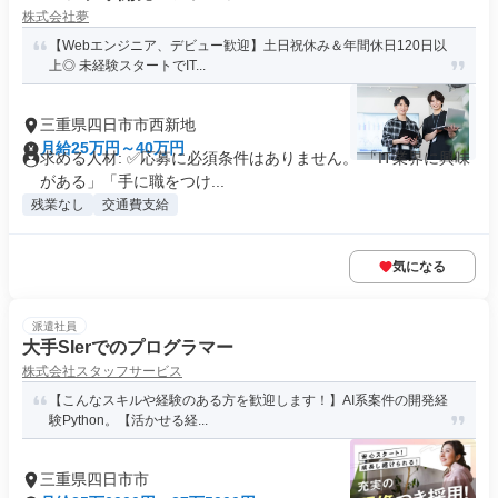
株式会社夢
【Webエンジニア、デビュー歓迎】土日祝休み＆年間休日120日以
上◎ 未経験スタートでIT...
三重県四日市市西新地
月給25万円～40万円
求める人材: ✅応募に必須条件はありません。 「IT業界に興味
がある」「手に職をつけ...
残業なし
交通費支給
気になる
派遣社員
大手SIerでのプログラマー
株式会社スタッフサービス
【こんなスキルや経験のある方を歓迎します！】AI系案件の開発経
験Python。【活かせる経...
三重県四日市市