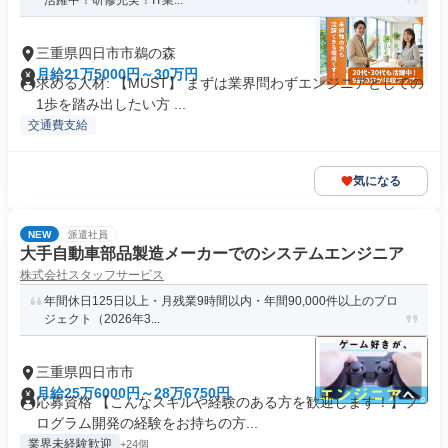
活躍中！研修充実！IT業...
三重県四日市市鵜の森
月給21万5000円～30万円
求める人材: 【MUST】 まずは業界問わずエンジニアとしての
1歩を踏み出したい方 ...
交通費支給
気になる
NEW
派遣社員
大手自動車部品製造メーカーでのシステムエンジニア
株式会社スタッフサービス
年間休日125日以上・月残業9時間以内・年間90,000件以上のプロ
ジェクト（2026年3...
三重県四日市市
月給25万6000円～28万6750円
応募資格 【こんなスキルや経験のある方を歓迎します！】プ
ログラム開発の経験をお持ちの方...
業界未経験歓迎
+24個