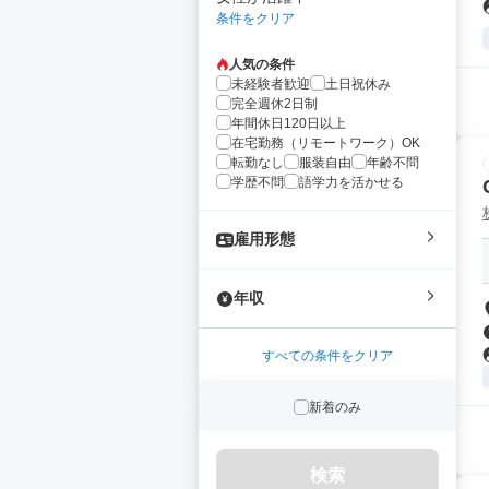
条件をクリア
人気の条件
未経験者歓迎
土日祝休み
完全週休2日制
年間休日120日以上
在宅勤務（リモートワーク）OK
転勤なし
服装自由
年齢不問
学歴不問
語学力を活かせる
雇用形態
年収
すべての条件をクリア
新着のみ
検索