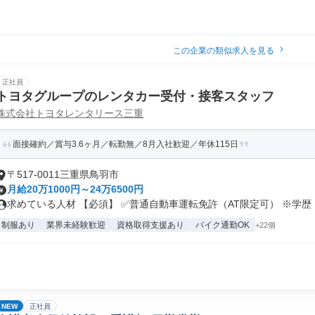
この企業の類似求人を見る
正社員
トヨタグループのレンタカー受付・接客スタッフ
株式会社トヨタレンタリース三重
面接確約／賞与3.6ヶ月／転勤無／8月入社歓迎／年休115日
〒517-0011三重県鳥羽市
月給20万1000円～24万6500円
求めている人材 【必須】 ✅普通自動車運転免許（AT限定可） ※学歴・.
制服あり
業界未経験歓迎
資格取得支援あり
バイク通勤OK
+22個
NEW
正社員