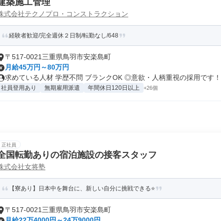
建築施工管理
株式会社テクノプロ・コンストラクション
経験者歓迎/完全週休２日制/転勤なし/648
〒517-0021三重県鳥羽市安楽島町
月給45万円～80万円
求めている人材 学歴不問 ブランクOK ◎意欲・人柄重視の採用です！..
社員登用あり
無期雇用派遣
年間休日120日以上
+26個
正社員
全国転勤ありの宿泊施設の接客スタッフ
株式会社女将塾
【寮あり】日本中を舞台に、新しい自分に挑戦できる⭐
〒517-0021三重県鳥羽市安楽島町
月給22万4000円～24万9000円