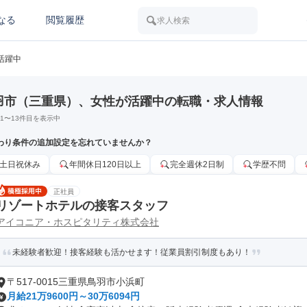
なる
閲覧履歴
求人検索
活躍中
羽市（三重県）、女性が活躍中の転職・求人情報
1
〜
13
件目を表示中
わり条件の追加設定を忘れていませんか？
土日祝休み
年間休日120日以上
完全週休2日制
学歴不問
正社員
リゾートホテルの接客スタッフ
アイコニア・ホスピタリティ株式会社
未経験者歓迎！接客経験も活かせます！従業員割引制度もあり！
〒517-0015三重県鳥羽市小浜町
月給21万9600円～30万6094円