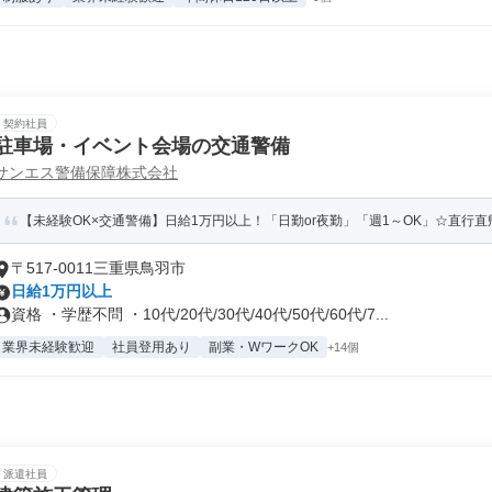
契約社員
駐車場・イベント会場の交通警備
サンエス警備保障株式会社
【未経験OK×交通警備】日給1万円以上！「日勤or夜勤」「週1～OK」☆直行直
〒517-0011三重県鳥羽市
日給1万円以上
資格 ・学歴不問 ・10代/20代/30代/40代/50代/60代/7...
業界未経験歓迎
社員登用あり
副業・WワークOK
+14個
派遣社員