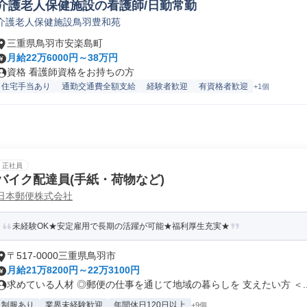
介護老人保健施設の看護師/日勤常勤
介護老人保健施設鳥羽豊和苑
三重県鳥羽市安楽島町
月給22万6000円～38万円
資格 看護師資格をお持ちの方
住宅手当あり
通勤交通費全額支給
経験者歓迎
有資格者歓迎
+1個
正社員
バイク配達員(手紙・荷物など)
日本郵便株式会社
未経験OK★安定雇用で長期の活躍が可能★福利厚生充実★
〒517-0000三重県鳥羽市
月給21万8200円～22万3100円
求めている人材 ◎郵便の仕事を通じて地域の暮らしを 支えたい方 ＜..
制服あり
業界未経験歓迎
年間休日120日以上
+9個