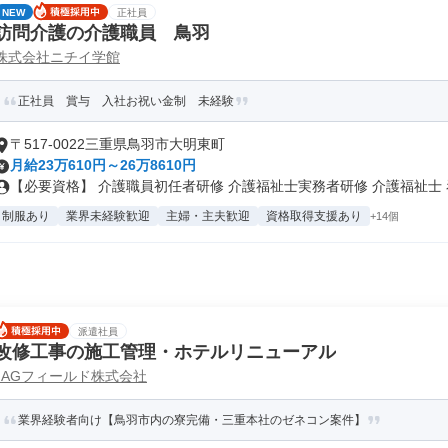
NEW
正社員
訪問介護の介護職員 鳥羽
株式会社ニチイ学館
正社員 賞与 入社お祝い金制 未経験
〒517-0022三重県鳥羽市大明東町
月給23万610円～26万8610円
【必要資格】 介護職員初任者研修 介護福祉士実務者研修 介護福祉士 看.
制服あり
業界未経験歓迎
主婦・主夫歓迎
資格取得支援あり
+14個
派遣社員
改修工事の施工管理・ホテルリニューアル
JAGフィールド株式会社
業界経験者向け【鳥羽市内の寮完備・三重本社のゼネコン案件】