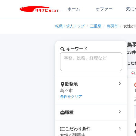
ホーム
オファー
気に
転職・求人トップ
/
三重県
/
鳥羽市
/
女性が
鳥
キーワード
13
件
こだ
勤務地
鳥羽市
条件をクリア
職種
こだわり条件
女性が活躍中