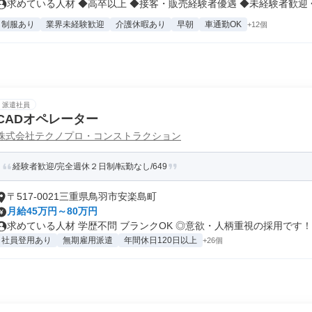
求めている人材 ◆高卒以上 ◆接客・販売経験者優遇 ◆未経験者歓迎 ◆.
制服あり
業界未経験歓迎
介護休暇あり
早朝
車通勤OK
+12個
派遣社員
CADオペレーター
株式会社テクノプロ・コンストラクション
経験者歓迎/完全週休２日制/転勤なし/649
〒517-0021三重県鳥羽市安楽島町
月給45万円～80万円
求めている人材 学歴不問 ブランクOK ◎意欲・人柄重視の採用です！..
社員登用あり
無期雇用派遣
年間休日120日以上
+26個