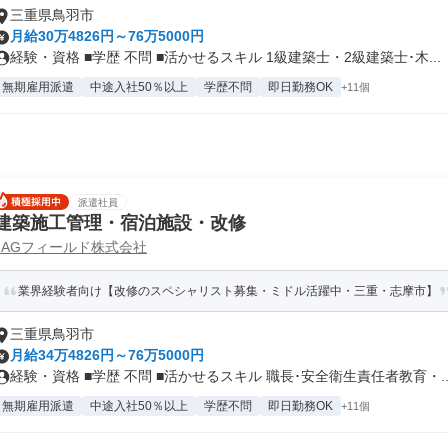
三重県鳥羽市
月給30万4826円～76万5000円
経験・資格 ■学歴 不問 ■活かせるスキル 1級建築士・2級建築士･木...
無期雇用派遣
中途入社50％以上
学歴不問
即日勤務OK
+11個
派遣社員
建築施工管理・宿泊施設・改修
JAGフィールド株式会社
業界経験者向け【改修のスペシャリスト募集・ミドル活躍中・三重・志摩市】
三重県鳥羽市
月給34万4826円～76万5000円
経験・資格 ■学歴 不問 ■活かせるスキル 職長･安全衛生責任者教育・..
無期雇用派遣
中途入社50％以上
学歴不問
即日勤務OK
+11個