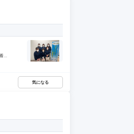
..
気になる