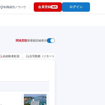
会員登録
ログイン
転職成功ノウハウ
無料
関連度順
新着順
詳細表示
未経験者歓迎
在宅勤務（リモートワーク）OK
家賃補助・住宅手当