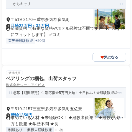
からキャリ...
〒519-2170三重県多気郡多気町
月給22万円～32万円
応募資格 ＼特別な資格やホテル経験は不問です／ 【こんな方
にフィットします】 ✅コミ...
業界未経験歓迎
+20個
気になる
派遣社員
ベアリングの梱包、出荷スタッフ
株式会社シー・アイビス
急募【期間限定】生活応援金5万円支給！土日休み！未経験歓迎◎
〒519-2157三重県多気郡多気町五佐奈
時給1350円
求めている人材 ★未経験OK！ ★経験者歓迎！ ★経験が浅い
⽅も歓迎 ★学歴不問 ★長...
制服あり
業界未経験歓迎
+15個