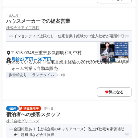
正社員
ハウスメーカーでの提案営業
株式会社アイ工務店
インセンティブ上限なし！住宅営業未経験の中途入社者が活躍中◎
〒515-0348三重県多気郡明和町中村
月給27万円～50万円
求めている人材 ✨住宅営業未経験の20代30代が活躍中 ○リフ
ォーム営業 ○自動車販売...
歩合給あり
ランチタイム
+21個
気になる
NEW
正社員
宿泊者への接客スタッフ
株式会社グリーンズ
全国転勤あり【上場企業のキャリアコース】借上げ社宅★家賃補助
★引越費用など会社負担