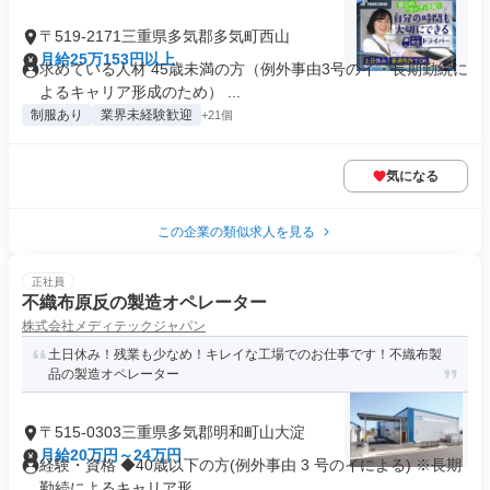
〒519-2171三重県多気郡多気町西山
月給25万153円以上
求めている人材 45歳未満の方（例外事由3号のイ・長期勤続に
よるキャリア形成のため） ...
制服あり
業界未経験歓迎
+21個
気になる
この企業の類似求人を見る
正社員
不織布原反の製造オペレーター
株式会社メディテックジャパン
土日休み！残業も少なめ！キレイな工場でのお仕事です！不織布製
品の製造オペレーター
〒515-0303三重県多気郡明和町山大淀
月給20万円～24万円
経験・資格 ◆40歳以下の方(例外事由 3 号のイによる) ※長期
勤続によるキャリア形...