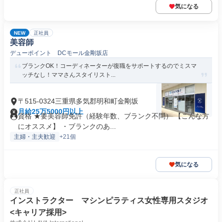
気になる
NEW
正社員
美容師
デューポイント DCモール金剛坂店
ブランクOK！コーディネーターが復職をサポートするのでミスマ
ッチなし！ママさんスタイリスト...
〒515-0324三重県多気郡明和町金剛坂
月給25万5000円以上
資格 ★要美容師免許（経験年数、ブランク不問） 【こんな方
にオススメ】 ・ブランクのあ...
主婦・主夫歓迎
+21個
気になる
正社員
インストラクター マシンピラティス女性専用スタジオ
<キャリア採用>