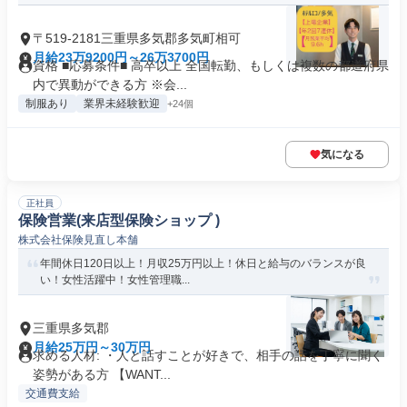
〒519-2181三重県多気郡多気町相可
月給23万9200円～26万3700円
資格 ■応募条件■ 高卒以上 全国転勤、もしくは複数の都道府県
内で異動ができる方 ※会...
制服あり
業界未経験歓迎
+24個
気になる
正社員
保険営業(来店型保険ショップ )
株式会社保険見直し本舗
年間休日120日以上！月収25万円以上！休日と給与のバランスが良
い！女性活躍中！女性管理職...
三重県多気郡
月給25万円～30万円
求める人材: ・人と話すことが好きで、相手の話を丁寧に聞く
姿勢がある方 【WANT...
交通費支給