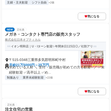
主婦・主夫歓迎
シフト自由
+2個
気になる
NEW
正社員
メガネ・コンタクト専門店の販売スタッフ
株式会社日本オプティカル
イオン明和店｜U・Iターン歓迎✨年間休日115日◎／社割アリ
〒515-0348三重県多気郡明和町中村
月給21万5000円～25万円
求めている人材 ＼ 受付・販売職が初めての方も歓迎✨／ ✅未
経験歓迎 ✅高卒以上 ✅め...
制服あり
業界未経験歓迎
+22個
気になる
正社員
注文住宅の営業