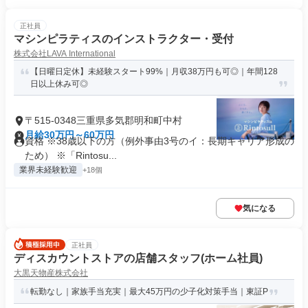
正社員
マシンピラティスのインストラクター・受付
株式会社LAVA International
【日曜日定休】未経験スタート99%｜月収38万円も可◎｜年間128
日以上休み可◎
〒515-0348三重県多気郡明和町中村
月給30万円～60万円
資格 ※38歳以下の方（例外事由3号のイ：長期キャリア形成の
ため） ※「Rintosu...
業界未経験歓迎
+18個
気になる
正社員
ディスカウントストアの店舗スタッフ(ホーム社員)
大黒天物産株式会社
転勤なし｜家族手当充実｜最大45万円の少子化対策手当｜東証P