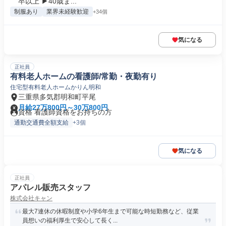
卒以上 ▶40歳ま...
制服あり
業界未経験歓迎
+34個
気になる
正社員
有料老人ホームの看護師/常勤・夜勤有り
住宅型有料老人ホームかりん明和
三重県多気郡明和町平尾
月給27万800円～30万800円
資格 看護師資格をお持ちの方
通勤交通費全額支給
+3個
気になる
正社員
アパレル販売スタッフ
株式会社キャン
最大7連休の休暇制度や小学6年生まで可能な時短勤務など、従業
員想いの福利厚生で安心して長く...