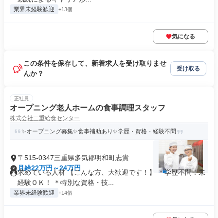
業界未経験歓迎
+13個
気になる
この条件を保存して、新着求人を受け取りませ
受け取る
んか？
正社員
オープニング老人ホームの食事調理スタッフ
株式会社三重給食センター
✨オープニング募集✨食事補助あり✨学歴・資格・経験不問
〒515-0347三重県多気郡明和町志貴
月給22万円～24万円
求めている人材 【こんな方、大歓迎です！】 ＊学歴不問！未
経験ＯＫ！ ＊特別な資格・技...
業界未経験歓迎
+14個