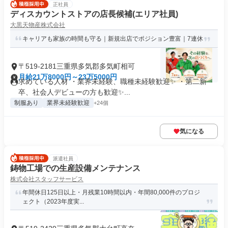
正社員
ディスカウントストアの店長候補(エリア社員)
大黒天物産株式会社
キャリアも家族の時間も守る｜新規出店でポジション豊富｜7連休
〒519-2181三重県多気郡多気町相可
月給21万8000円～23万5000円
求めている人材 ・業界未経験、職種未経験歓迎✨ ・第二新
卒、社会人デビューの方も歓迎✨...
制服あり
業界未経験歓迎
+24個
気になる
派遣社員
鋳物工場での生産設備メンテナンス
株式会社スタッフサービス
年間休日125日以上・月残業10時間以内・年間80,000件のプロジ
ェクト（2023年度実...