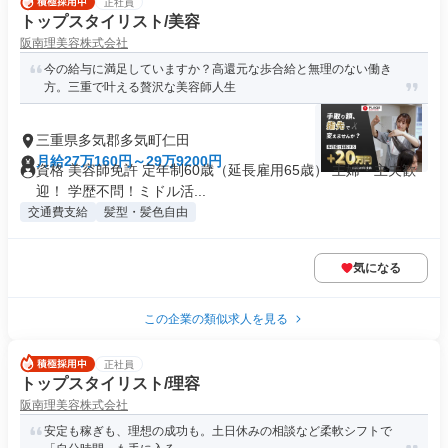
正社員
トップスタイリスト/美容
阪南理美容株式会社
今の給与に満足していますか？高還元な歩合給と無理のない働き
方。三重で叶える贅沢な美容師人生
三重県多気郡多気町仁田
月給27万160円～29万9200円
資格 美容師免許 定年制60歳（延長雇用65歳） 主婦・主夫歓
迎！ 学歴不問！ミドル活...
交通費支給
髪型・髪色自由
気になる
この企業の類似求人を見る
正社員
トップスタイリスト/理容
阪南理美容株式会社
安定も稼ぎも、理想の成功も。土日休みの相談など柔軟シフトで