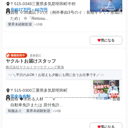
〒515-0348三重県多気郡明和町中村
月給27万円～60万円
資格 ※38歳以下の方（例外事由3号のイ：長期キャリア形成の
ため） ※「Rintosu...
業界未経験歓迎
+18個
気になる
業務委託
ヤクルトお届けスタッフ
株式会社ヤクルトマーケティング東海
＼平日のみOK！お迎えも夕飯にも間に合うお仕事です／
〒515-0300三重県多気郡明和町
完全歩合制
資格 ◆求める人材 ￣￣V￣￣￣￣￣￣￣￣￣￣￣￣￣￣ 普通
自動車免許または 原付免許...
制服あり
業界未経験歓迎
+14個
気になる