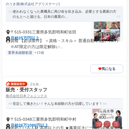
のうき屋(株式会社アグリステージ)
使われなくなった農機具に再び命を吹き込み、必要とする農家の方
のもとへと届ける。日本の農業の...
〒515-0331三重県多気郡明和町佐田
月給25万円以上
資格 【必須条件】 ＜資格・スキル＞ 普通自動車免許（MT）
※AT限定の方は限定解除い...
業界未経験歓迎
+15個
気になる
正社員
販売・受付スタッフ
株式会社日本フェニックス
安定して働きたい！そんな未経験の方が活躍しています！
〒515-0348三重県多気郡明和町中村
月給26万1086円以上
求めている人材 高卒以上の方 ★事業拡大につき10名募集！ ★