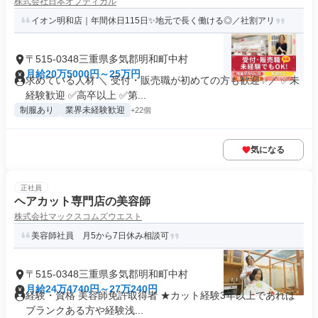
株式会社日本オプティカル
イオン明和店｜年間休日115日✨地元で長く働ける◎／社割アリ
〒515-0348三重県多気郡明和町中村
月給20万5000円～25万円
求めている人材 ＼ 受付・販売職が初めての方も歓迎✨／ ✅未
経験歓迎 ✅高卒以上 ✅第...
制服あり
業界未経験歓迎
+22個
気になる
正社員
ヘアカット専門店の美容師
株式会社マックスコムズウエスト
美容師社員 月5から7日休み相談可
〒515-0348三重県多気郡明和町中村
月給24万4740円～27万240円
経験・資格 美容師免許取得者 ★カット経験3年以上であれば
ブランクある方や経験浅...