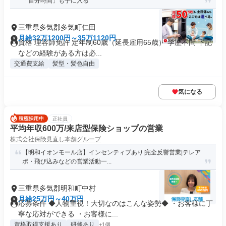
「自分時間」も手に入る
三重県多気郡多気町仁田
月給32万1200円～35万1120円
資格 理容師免許 定年制60歳（延長雇用65歳） 学歴不問 下記
などの経験がある方は必...
交通費支給
髪型・髪色自由
気になる
正社員
平均年収600万/来店型保険ショップの営業
株式会社保険見直し本舗グループ
【明和イオンモール店】インセンティブあり|完全反響営業|テレア
ポ・飛び込みなどの営業活動一...
三重県多気郡明和町中村
月給25万円～40万円
応募条件 ◆人物重視！大切なのはこんな姿勢◆ ・お客様に丁
寧な応対ができる ・お客様に...
資格取得支援あり
研修あり
+1個