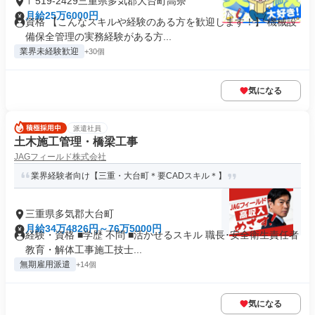
〒519-2429三重県多気郡大台町高奈
月給25万6000円
資格 【こんなスキルや経験のある方を歓迎します！】 機械設
備保全管理の実務経験がある方...
業界未経験歓迎
+30個
気になる
派遣社員
土木施工管理・橋梁工事
JAGフィールド株式会社
業界経験者向け【三重・大台町＊要CADスキル＊】
三重県多気郡大台町
月給34万4826円～76万5000円
経験・資格 ■学歴 不問 ■活かせるスキル 職長･安全衛生責任者
教育・解体工事施工技士...
無期雇用派遣
+14個
気になる