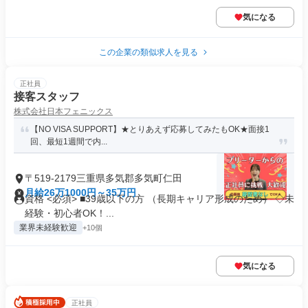
気になる
この企業の類似求人を見る
正社員
接客スタッフ
株式会社日本フェニックス
【NO VISA SUPPORT】★とりあえず応募してみたもOK★面接1
回、最短1週間で内...
〒519-2179三重県多気郡多気町仁田
月給26万1000円～35万円
資格 <必須> ■39歳以下の方 （長期キャリア形成のため） ◇未
経験・初心者OK！...
業界未経験歓迎
+10個
気になる
正社員