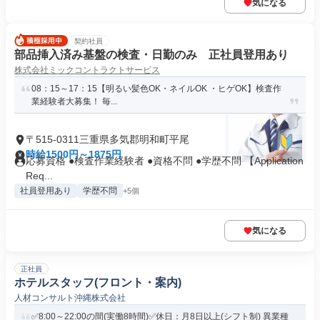
気になる
契約社員
部品挿入済み基盤の検査・日勤のみ 正社員登用あり
株式会社ミックコントラクトサービス
08：15～17：15【明るい髪色OK・ネイルOK ・ヒゲOK】検査作
業経験者大募集！ 毎...
〒515-0311三重県多気郡明和町平尾
時給1500円～1875円
応募資格 ●検査作業経験者 ●資格不問 ●学歴不問 【Application
Req...
社員登用あり
学歴不問
+5個
気になる
正社員
ホテルスタッフ(フロント・案内)
人材コンサルト沖縄株式会社
✅8:00～22:00の間(実働8時間)✅休日：月8日以上(シフト制) 異業種