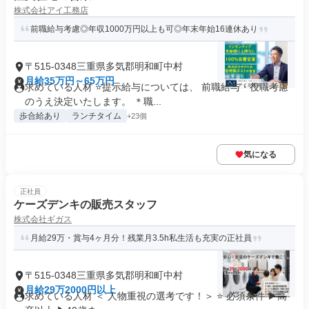
株式会社アイ工務店
前職給与考慮◎年収1000万円以上も可◎年末年始16連休あり
〒515-0348三重県多気郡明和町中村
月給35万円～65万円
求めている人材 ⭐提示給与については、 前職給与・役職考慮
のうえ決定いたします。 ＊職...
歩合給あり
ランチタイム
+23個
気になる
正社員
ケーズデンキの販売スタッフ
株式会社ギガス
月給29万・賞与4ヶ月分！残業月3.5h私生活も充実の正社員
〒515-0348三重県多気郡明和町中村
月給29万2000円以上
求めている人材 ＜ 人物重視の選考です！＞ ⭐ 必須条件 ▶高