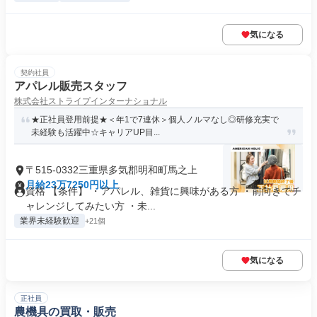
気になる
契約社員
アパレル販売スタッフ
株式会社ストライプインターナショナル
★正社員登用前提★＜年1で7連休＞個人ノルマなし◎研修充実で
未経験も活躍中☆キャリアUP目...
〒515-0332三重県多気郡明和町馬之上
月給23万7250円以上
資格 【条件】 ・アパレル、雑貨に興味がある方 ・前向きでチ
ャレンジしてみたい方 ・未...
業界未経験歓迎
+21個
気になる
正社員
農機具の買取・販売