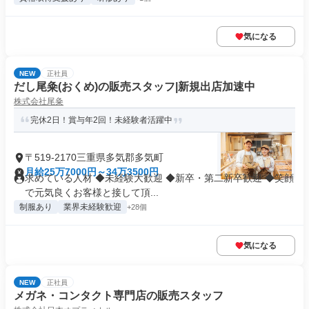
気になる
NEW
正社員
だし尾粂(おくめ)の販売スタッフ|新規出店加速中
株式会社尾粂
完休2日！賞与年2回！未経験者活躍中
〒519-2170三重県多気郡多気町
月給25万7000円～34万3500円
求めている人材 ◆未経験大歓迎 ◆新卒・第二新卒歓迎 ◆笑顔
で元気良くお客様と接して頂...
制服あり
業界未経験歓迎
+28個
気になる
NEW
正社員
メガネ・コンタクト専門店の販売スタッフ