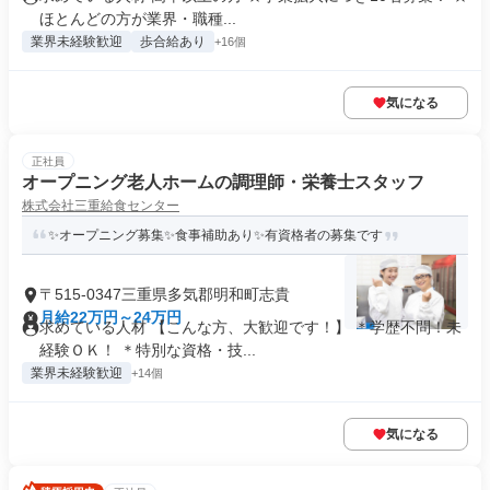
ほとんどの方が業界・職種...
業界未経験歓迎
歩合給あり
+16個
気になる
正社員
オープニング老人ホームの調理師・栄養士スタッフ
株式会社三重給食センター
✨オープニング募集✨食事補助あり✨有資格者の募集です
〒515-0347三重県多気郡明和町志貴
月給22万円～24万円
求めている人材 【こんな方、大歓迎です！】 ＊学歴不問！未
経験ＯＫ！ ＊特別な資格・技...
業界未経験歓迎
+14個
気になる