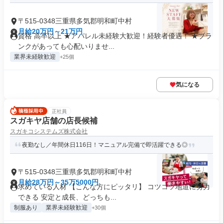
〒515-0348三重県多気郡明和町中村
月給20万円～21万円
資格 高卒以上 ★アパレル未経験大歓迎！経験者優遇！ ★ブラ
ンクがあっても心配いりませ...
業界未経験歓迎
+25個
気になる
正社員
スガキヤ店舗の店長候補
スガキコシステムズ株式会社
夜勤なし／年間休日116日！マニュアル完備で即活躍できる◎
〒515-0348三重県多気郡明和町中村
月給28万円～35万5000円
求めている人材 【こんな方にピッタリ】 コツコツ地道に努力
できる 安定と成長、どっちも...
制服あり
業界未経験歓迎
+30個