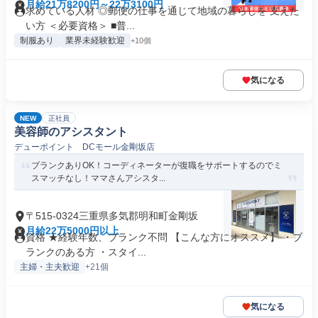
月給21万8200円～22万3100円
求めている人材 ◎郵便の仕事を通じて地域の暮らしを 支えた
い方 ＜必要資格＞ ■普...
制服あり
業界未経験歓迎
+10個
気になる
NEW
正社員
美容師のアシスタント
デューポイント DCモール金剛坂店
ブランクありOK！コーディネーターが復職をサポートするのでミ
スマッチなし！ママさんアシスタ...
〒515-0324三重県多気郡明和町金剛坂
月給22万5000円以上
資格 ★経験年数、ブランク不問 【こんな方にオススメ】 ・ブ
ランクのある方 ・スタイ...
主婦・主夫歓迎
+21個
気になる