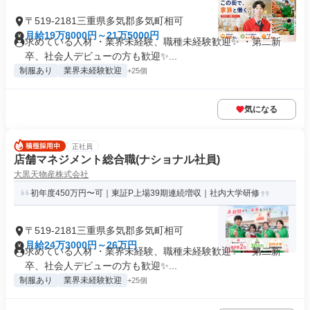
〒519-2181三重県多気郡多気町相可
月給19万8000円～21万5000円
求めている人材 ・業界未経験、職種未経験歓迎✨ ・第二新
卒、社会人デビューの方も歓迎✨...
制服あり
業界未経験歓迎
+25個
気になる
正社員
店舗マネジメント総合職(ナショナル社員)
大黒天物産株式会社
初年度450万円〜可｜東証P上場39期連続増収｜社内大学研修
〒519-2181三重県多気郡多気町相可
月給24万3000円～26万円
求めている人材 ・業界未経験、職種未経験歓迎✨ ・第二新
卒、社会人デビューの方も歓迎✨...
制服あり
業界未経験歓迎
+25個