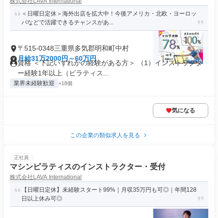
株式会社LAVA International
＜日曜日定休＞海外出店を拡大中！今後アメリカ・北欧・ヨーロッ
パなどで活躍できるチャンスがあ...
〒515-0348三重県多気郡明和町中村
月給31万2000円～60万円
資格 ＜下記いずれかの経験がある方＞ （1）インストラクタ
ー経験1年以上（ピラティス...
業界未経験歓迎
+18個
気になる
この企業の類似求人を見る
正社員
マシンピラティスのインストラクター・受付
株式会社LAVA International
【日曜日定休】未経験スタート99%｜月収35万円も可◎｜年間128
日以上休み可◎