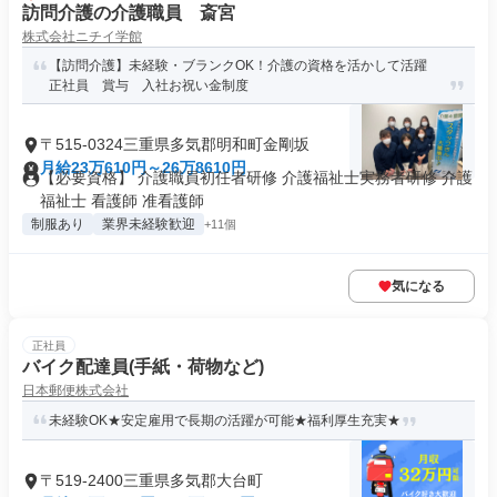
訪問介護の介護職員 斎宮
株式会社ニチイ学館
【訪問介護】未経験・ブランクOK！介護の資格を活かして活躍
正社員 賞与 入社お祝い金制度
〒515-0324三重県多気郡明和町金剛坂
月給23万610円～26万8610円
【必要資格】 介護職員初任者研修 介護福祉士実務者研修 介護
福祉士 看護師 准看護師
制服あり
業界未経験歓迎
+11個
気になる
正社員
バイク配達員(手紙・荷物など)
日本郵便株式会社
未経験OK★安定雇用で長期の活躍が可能★福利厚生充実★
〒519-2400三重県多気郡大台町