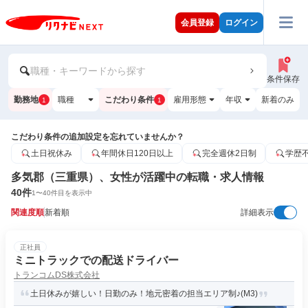
会員登録
ログイン
職種・キーワードから探す
条件保存
勤務地
職種
こだわり条件
雇用形態
年収
新着のみ
1
1
こだわり条件の追加設定を忘れていませんか？
土日祝休み
年間休日120日以上
完全週休2日制
学歴
多気郡（三重県）、女性が活躍中の転職・求人情報
40
件
1
〜
40
件目を表示中
関連度順
新着順
詳細表示
正社員
ミニトラックでの配送ドライバー
トランコムDS株式会社
土日休みが嬉しい！日勤のみ！地元密着の担当エリア制♪(M3)