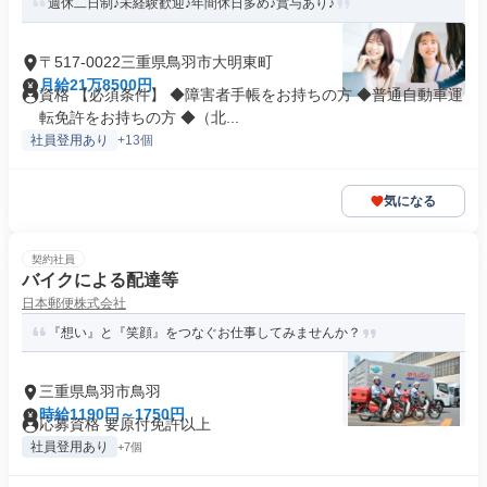
週休二日制♪未経験歓迎♪年間休日多め♪賞与あり♪
〒517-0022三重県鳥羽市大明東町
月給21万8500円
資格 【必須条件】 ◆障害者手帳をお持ちの方 ◆普通自動車運
転免許をお持ちの方 ◆（北...
社員登用あり
+13個
気になる
契約社員
バイクによる配達等
日本郵便株式会社
『想い』と『笑顔』をつなぐお仕事してみませんか？
三重県鳥羽市鳥羽
時給1190円～1750円
応募資格 要原付免許以上
社員登用あり
+7個