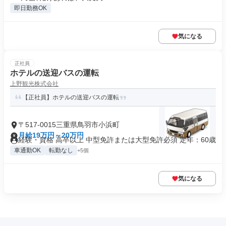
即日勤務OK
気になる
正社員
ホテルの送迎バスの運転
上野観光株式会社
【正社員】ホテルの送迎バスの運転
〒517-0015三重県鳥羽市小浜町
月給19万円～20万円
経験・資格 高卒以上 中型免許または大型免許必須 定年：60歳
車通勤OK
転勤なし
+5個
気になる