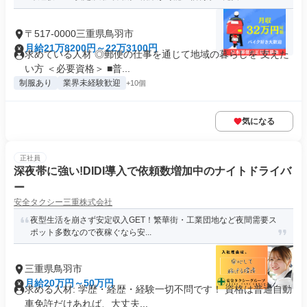
〒517-0000三重県鳥羽市
月給21万8200円～22万3100円
求めている人材 ◎郵便の仕事を通じて地域の暮らしを 支えた
い方 ＜必要資格＞ ■普...
制服あり
業界未経験歓迎
+10個
気になる
正社員
深夜帯に強い!DIDI導入で依頼数増加中のナイトドライバ
ー
安全タクシー三重株式会社
夜型生活を崩さず安定収入GET！繁華街・工業団地など夜間需要ス
ポット多数なので夜稼ぐなら安...
三重県鳥羽市
月給20万円～50万円
求める人材: 学歴・経歴・経験一切不問です！ 資格は普通自動
車免許だけあれば、大丈夫...