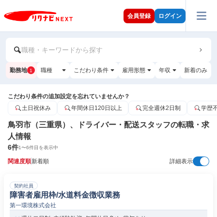
会員登録
ログイン
職種・キーワードから探す
勤務地
職種
こだわり条件
雇用形態
年収
新着のみ
1
こだわり条件の追加設定を忘れていませんか？
土日祝休み
年間休日120日以上
完全週休2日制
学歴
鳥羽市（三重県）、ドライバー・配送スタッフの転職・求
人情報
6
件
1
〜
6
件目を表示中
関連度順
新着順
詳細表示
契約社員
障害者雇用枠/水道料金徴収業務
第一環境株式会社