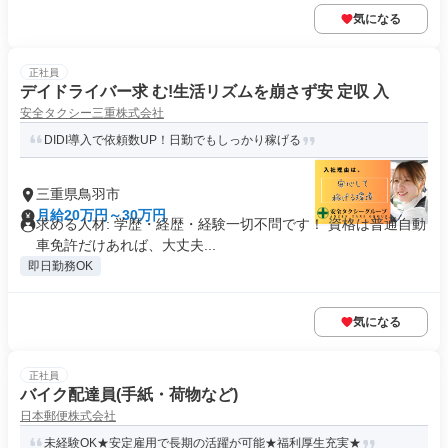
気になる
正社員
デイドライバー求 む!生活リズムを崩さず安 定収 入
安全タクシー三重株式会社
DIDI導入で依頼数UP！日勤でもしっかり稼げる
三重県鳥羽市
月給20万円～30万円
求める人材: 学歴・経歴・経験一切不問です！ 資格は普通自動
車免許だけあれば、大丈夫...
即日勤務OK
気になる
正社員
バイク配達員(手紙・荷物など)
日本郵便株式会社
未経験OK★安定雇用で長期の活躍が可能★福利厚生充実★