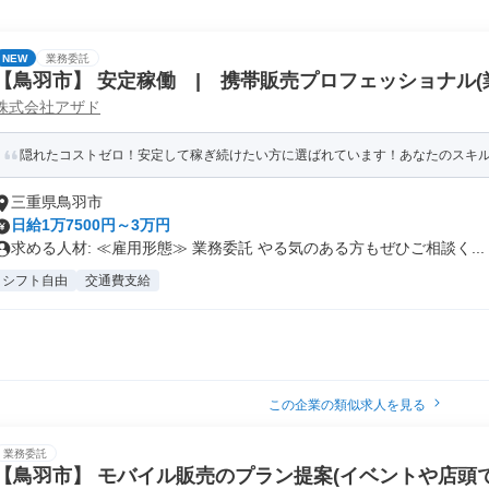
NEW
業務委託
【鳥羽市】 安定稼働 | 携帯販売プロフェッショナル(業
株式会社アザド
月)
隠れたコストゼロ！安定して稼ぎ続けたい方に選ばれています！あなたのスキルを
三重県鳥羽市
日給1万7500円～3万円
求める人材: ≪雇用形態≫ 業務委託 やる気のある方もぜひご相談く...
シフト自由
交通費支給
この企業の類似求人を見る
業務委託
【鳥羽市】 モバイル販売のプラン提案(イベントや店頭での