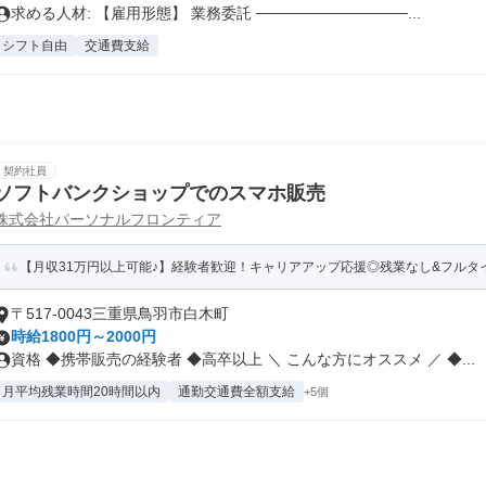
求める人材: 【雇用形態】 業務委託 ──────────────...
シフト自由
交通費支給
契約社員
ソフトバンクショップでのスマホ販売
株式会社パーソナルフロンティア
【月収31万円以上可能♪】経験者歓迎！キャリアアップ応援◎残業なし&フルタイ
〒517-0043三重県鳥羽市白木町
時給1800円～2000円
資格 ◆携帯販売の経験者 ◆高卒以上 ＼ こんな方にオススメ ／ ◆...
月平均残業時間20時間以内
通勤交通費全額支給
+5個