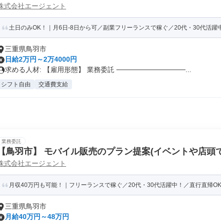
株式会社エージェント
PT)
土日のみOK！｜月6日-8日から可／副業フリーランスで稼ぐ／20代・30代活躍中！
三重県鳥羽市
日給2万円～2万4000円
求める人材: 【雇用形態】 業務委託 ──────────────...
シフト自由
交通費支給
業務委託
【鳥羽市】 モバイル販売のプラン提案(イベントや店頭での
株式会社エージェント
PT)
月収40万円も可能！｜フリーランスで稼ぐ／20代・30代活躍中！／直行直帰OK
三重県鳥羽市
月給40万円～48万円