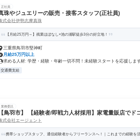
正社員
真珠やジュエリーの販売・接客スタッフ(正社員)
株式会社伊勢志摩真珠
【月給25万円～】残業ほぼなし×池の浦駅徒歩3分の好立地！
三重県鳥羽市堅神町
月給25万円以上
求める人材: 学歴・経験・年齢一切不問！未経験スタートを応援します .
交通費支給
業務委託
【鳥羽市】 【経験者/即戦力人材採用】家電量販店でドコ
株式会社エージェント
S/PT)
携帯ショップスタッフ、通信経験者からフリーランスへ！｜これまでの経験を