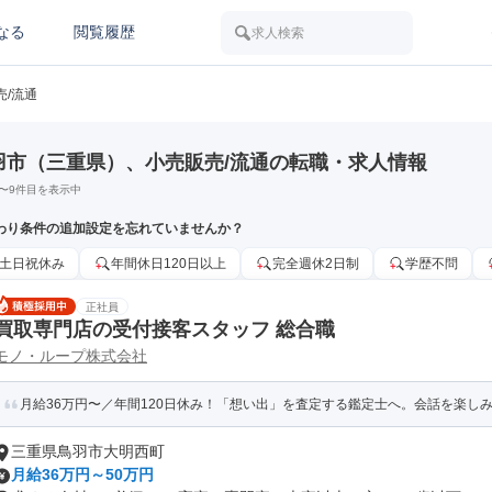
なる
閲覧履歴
求人検索
売/流通
羽市（三重県）、小売販売/流通の転職・求人情報
〜
9
件目を表示中
わり条件の追加設定を忘れていませんか？
土日祝休み
年間休日120日以上
完全週休2日制
学歴不問
正社員
買取専門店の受付接客スタッフ 総合職
モノ・ループ株式会社
月給36万円〜／年間120日休み！「想い出」を査定する鑑定士へ。会話を楽しみな
三重県鳥羽市大明西町
月給36万円～50万円