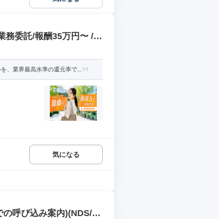
務委託/報酬35万円〜 /
、業界最高水準の還元率で...
気になる
呼び込み案内)(NDS/P