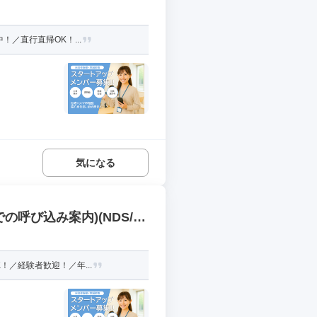
／直行直帰OK！...
気になる
呼び込み案内)(NDS/P
！／経験者歓迎！／年...