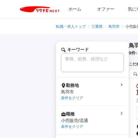
ホーム
オファー
気に
転職・求人トップ
/
三重県
/
鳥羽市
/
小売販
鳥
キーワード
9
件
1
こだ
勤務地
鳥羽市
条件をクリア
職種
小売販売/流通
条件をクリア