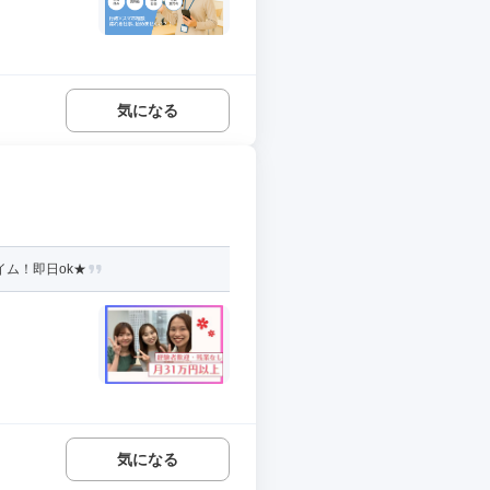
気になる
ム！即日ok★
気になる