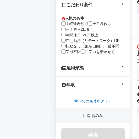
こだわり条件
人気の条件
未経験者歓迎
土日祝休み
完全週休2日制
年間休日120日以上
在宅勤務（リモートワーク）OK
転勤なし
服装自由
年齢不問
学歴不問
語学力を活かせる
雇用形態
年収
すべての条件をクリア
新着のみ
検索