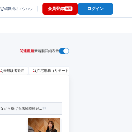
会員登録
ログイン
転職成功ノウハウ
無料
関連度順
新着順
詳細表示
未経験者歓迎
在宅勤務（リモートワーク）OK
家賃補助・住宅手当
がら稼げる未経験歓迎...