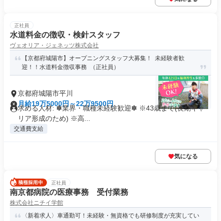
正社員
水道料金の徴収・検針スタッフ
ヴェオリア・ジェネッツ株式会社
【京都府城陽市】オープニングスタッフ大募集！ 未経験者歓
迎！！水道料金徴収事務 （正社員）
京都府城陽市平川
月給19万5000円～22万9500円
求める人材: ✽業界・職種未経験歓迎✽ ※43歳まで(長期キャ
リア形成のため) ※高...
交通費支給
気になる
正社員
南京都病院の医療事務 受付業務
株式会社ニチイ学館
〈新着求人〉車通勤可！未経験・無資格でも研修制度が充実してい