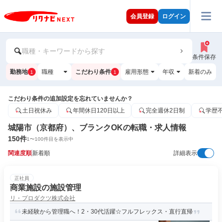
会員登録
ログイン
職種・キーワードから探す
条件保存
勤務地
職種
こだわり条件
雇用形態
年収
新着のみ
1
1
こだわり条件の追加設定を忘れていませんか？
土日祝休み
年間休日120日以上
完全週休2日制
学歴
城陽市（京都府）、ブランクOKの転職・求人情報
150
件
1
〜
100
件目を表示中
関連度順
新着順
詳細表示
正社員
商業施設の施設管理
リ・プロダクツ株式会社
未経験から管理職へ！2・30代活躍☆フルフレックス・直行直帰