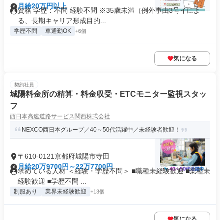
月給20万円以上
資格 学歴：不問 経験不問 ※35歳未満（例外事由3号イによ
る、長期キャリア形成目的...
学歴不問
車通勤OK
+6個
気になる
契約社員
城陽料金所の精算・料金収受・ETCモニター監視スタッ
フ
西日本高速道路サービス関西株式会社
NEXCO西日本グループ／40～50代活躍中／未経験者歓迎！
〒610-0121京都府城陽市寺田
月給20万9700円～22万7700円
求めている人材 ＜経験・学歴不問＞ ■職種未経験歓迎 ■業種未
経験歓迎 ■学歴不問 ...
制服あり
業界未経験歓迎
+13個
気になる