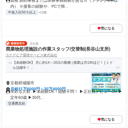
資格 調剤事務または医療事務経験がある方（ブランク5年以
内） ※接客の経験や、PCで簡...
中途入社50％以上
+12個
気になる
正社員
廃棄物処理施設の作業スタッフ/交替制(長谷山支所)
カナデビア環境サービス株式会社
【未経験OK】 月に約14～16日の勤務 | 残業は月10hほど！ | ミド
ル活躍中！ ...
京都府城陽市
月給21万6000円～30万4000円
求める人材: ▶未経験OK！経験不問！ ▶正社員デビューOK ▶
定年60歳 ▶30代...
交通費支給
気になる