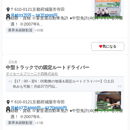
〒610-0121京都府城陽市寺田
月給33万円～38万2000円
経験・資格 ※要普通自動車免許 ●中型免許(4t)持っている方優
遇！ ※2007年6...
業界未経験歓迎
+16個
気になる
正社員
中型トラックでの固定ルートドライバー
ダイセーエブリー二十四株式会社
【17：00～翌4：00勤務の地場＆固定ルートドライバー】◎土日
休みも可能！月給37万円以...
〒610-0121京都府城陽市寺田
月給37万4000円～42万8000円
経験・資格 ※要普通自動車免許 ●中型免許(4t)持っている方優
遇！ ※2007年6...
業界未経験歓迎
+17個