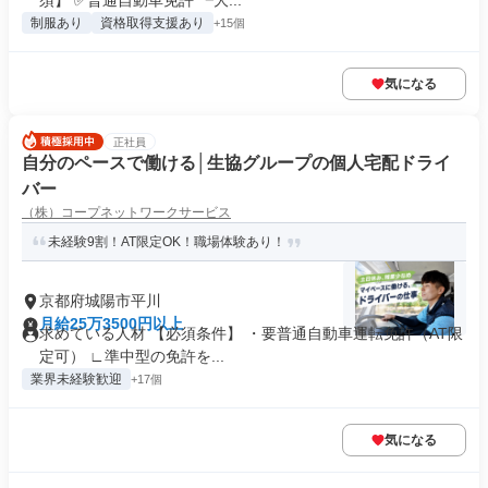
須】 ✅普通自動車免許 ┗大...
制服あり
資格取得支援あり
+15個
気になる
正社員
自分のペースで働ける│生協グループの個人宅配ドライ
バー
（株）コープネットワークサービス
未経験9割！AT限定OK！職場体験あり！
京都府城陽市平川
月給25万3500円以上
求めている人材 【必須条件】 ・要普通自動車運転免許（AT限
定可） ∟準中型の免許を...
業界未経験歓迎
+17個
気になる