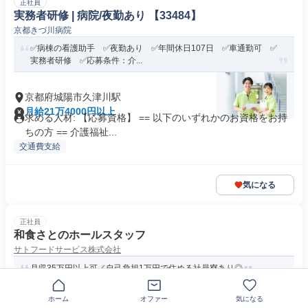
正社員
実務者研修 | 病院/夜勤あり 【33484】
京都きづ川病院
✅病棟の看護助手 ✅夜勤あり ✅年間休日107日 ✅車通勤可 ✅
実務者研修 ✅応募条件：介...
京都府城陽市久津川駅
月給21万4000円以上
求める人材: 【応募資格】 == 以下のいずれかのお資格をお持
ちの方 == 介護福祉...
交通費支給
気になる
正社員
和食さとのホールスタッフ
サトフードサービス株式会社
月収35万円以上可／自己負担1万円で住める社員寮あり◎
ホーム
オファー
気になる
〒610-0102京都府城陽市久世