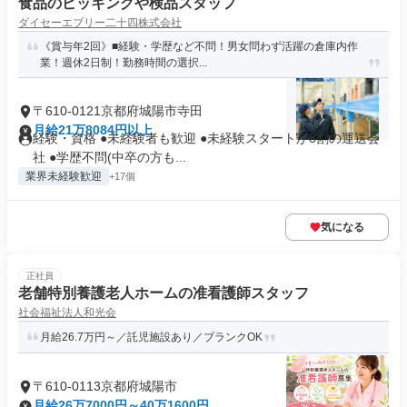
食品のピッキングや検品スタッフ
ダイセーエブリー二十四株式会社
《賞与年2回》■経験・学歴など不問！男女問わず活躍の倉庫内作
業！週休2日制！勤務時間の選択...
〒610-0121京都府城陽市寺田
月給21万8084円以上
経験・資格 ●未経験者も歓迎 ●未経験スタートが8割の運送会
社 ●学歴不問(中卒の方も...
業界未経験歓迎
+17個
気になる
正社員
老舗特別養護老人ホームの准看護師スタッフ
社会福祉法人和光会
月給26.7万円～／託児施設あり／ブランクOK
〒610-0113京都府城陽市
月給26万7000円～40万1600円