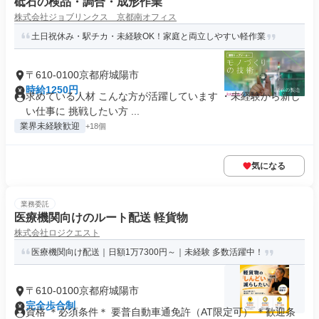
砥石の検品・調合・成形作業
株式会社ジョブリンクス 京都南オフィス
土日祝休み・駅チカ・未経験OK！家庭と両立しやすい軽作業
〒610-0100京都府城陽市
時給1250円
求めている人材 こんな方が活躍しています ・未経験から新し
い仕事に 挑戦したい方 ...
業界未経験歓迎
+18個
気になる
業務委託
医療機関向けのルート配送 軽貨物
株式会社ロジクエスト
医療機関向け配送｜日額1万7300円～｜未経験 多数活躍中！
〒610-0100京都府城陽市
完全歩合制
資格 ＊必須条件＊ 要普自動車通免許（AT限定可） ＊歓迎条