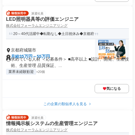
派遣社員
LED照明器具等の評価エンジニア
株式会社フォーラムエンジニアリング
20～40代活躍中◆転勤なし◆土日祝休み◆京都府
京都府城陽市
月給35万円～55万円
求めている人材 ＜応募条件＞ ■高卒以上 ■設計、開発、生産技
術、生産管理 品質保証、...
業界未経験歓迎
+20個
気になる
この企業の類似求人を見る
派遣社員
情報掲示板システムの生産管理エンジニア
株式会社フォーラムエンジニアリング