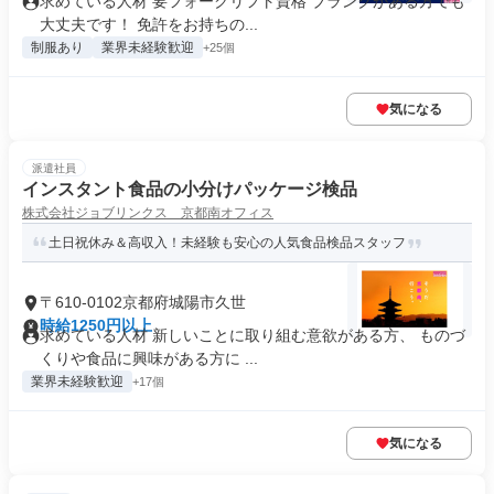
求めている人材 要フォークリフト資格 ブランクがある方でも
大丈夫です！ 免許をお持ちの...
制服あり
業界未経験歓迎
+25個
気になる
派遣社員
インスタント食品の小分けパッケージ検品
株式会社ジョブリンクス 京都南オフィス
土日祝休み＆高収入！未経験も安心の人気食品検品スタッフ
〒610-0102京都府城陽市久世
時給1250円以上
求めている人材 新しいことに取り組む意欲がある方、 ものづ
くりや食品に興味がある方に ...
業界未経験歓迎
+17個
気になる