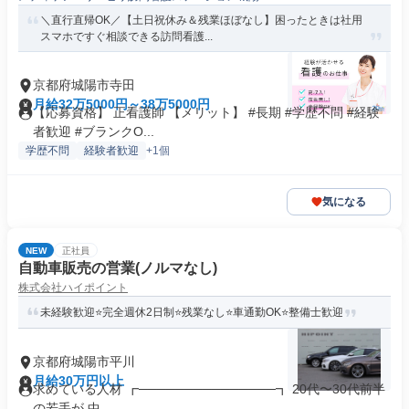
＼直行直帰OK／【土日祝休み＆残業ほぼなし】困ったときは社用
スマホですぐ相談できる訪問看護...
京都府城陽市寺田
月給32万5000円～38万5000円
【応募資格】 正看護師 【メリット】 #長期 #学歴不問 #経験
者歓迎 #ブランクO...
学歴不問
経験者歓迎
+1個
気になる
NEW
正社員
自動車販売の営業(ノルマなし)
株式会社ハイポイント
未経験歓迎⭐完全週休2日制⭐残業なし⭐車通勤OK⭐整備士歓迎
京都府城陽市平川
月給30万円以上
求めている人材 ┏───────────────┓ 20代〜30代前半
の若手が 中...