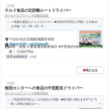
正社員
チルド食品の近距離ルートドライバー
ダイセーエブリー二十四株式会社
＜地場＆固定ルートドライバー＞■月収35万円以上可能！土日休み
も可能！11：00～22：0...
〒610-0121京都府城陽市寺田
月給33万円～38万2000円
経験・資格 ※要普通自動車免許 ●中型免許(4t)持っている方優
遇！ ※2007年6...
業界未経験歓迎
+16個
気になる
正社員
物流センターへの食品の中型配送ドライバー
ダイセーエブリー二十四株式会社
《月給33万円以上！土日休みも可能》■毎日家に帰れます!(^^)!／5
時～16時の固定ルー...