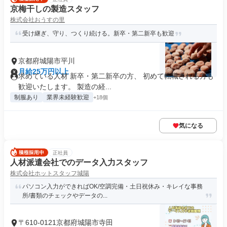
京梅干しの製造スタッフ
株式会社おうすの里
受け継ぎ、守り、つくり続ける。新卒・第二新卒も歓迎
京都府城陽市平川
月給25万円以上
求めている人材 新卒・第二新卒の方、 初めて転職される方も
歓迎いたします。 製造の経...
制服あり
業界未経験歓迎
+18個
気になる
正社員
人材派遣会社でのデータ入力スタッフ
株式会社ホットスタッフ城陽
パソコン入力ができればOK/空調完備・土日祝休み・キレイな事務
所/書類のチェックやデータの...
〒610-0121京都府城陽市寺田