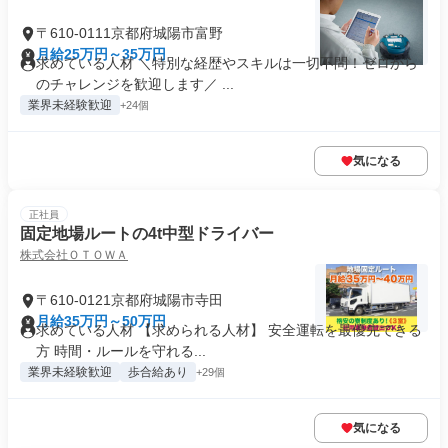
〒610-0111京都府城陽市富野
月給25万円～35万円
求めている人材 ＼特別な経歴やスキルは一切不問！ゼロから
のチャレンジを歓迎します／ ...
業界未経験歓迎
+24個
気になる
正社員
固定地場ルートの4t中型ドライバー
株式会社ＯＴＯＷＡ
〒610-0121京都府城陽市寺田
月給35万円～50万円
求めている人材 【求められる人材】 安全運転を最優先できる
方 時間・ルールを守れる...
業界未経験歓迎
歩合給あり
+29個
気になる