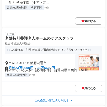
件＊ 学歴不問（中卒・高...
業界未経験歓迎
学歴不問
+9個
気になる
正社員
老舗特別養護老人ホームのケアスタッフ
社会福祉法人和光会
未経験OK／託児所完備／退職金制度あり／見学だけでもOK
〒610-0113京都府城陽市
月給23万9600円～36万5600円
求めている人材 【必須条件】 普通自動車免許（AT可）
業界未経験歓迎
+12個
気になる
この企業の類似求人を見る