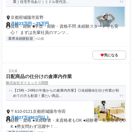
業｜住宅手当あり｜ミドル世代活...
京都府城陽市富野
月給23万円～25万円
資格・経験 ■学歴・経験・資格不問 未経験スタートでも安
心！ まずは先輩社員のマンツ...
業界未経験歓迎
+11個
気になる
正社員
日配商品の仕分けの倉庫内作業
株式会社ダイエックス関西
【15時～24時の午後からの倉庫内作業】◎未経験&仕分け作業が初
めての方も歓迎！重たい商品...
〒610-0121京都府城陽市寺田
月給27万4967円以上
経験・資格 ●未経験者・未資格者もOK ●経験者・有資格者もO
K ●男女問わず活躍中！...