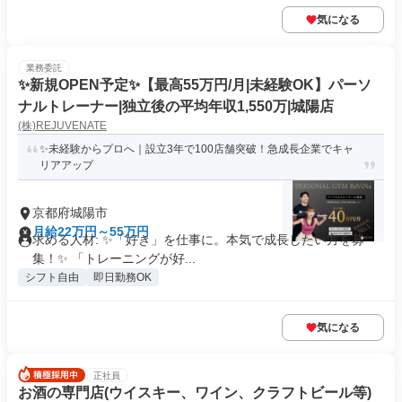
気になる
業務委託
✨️新規OPEN予定✨️【最高55万円/月|未経験OK】パーソ
ナルトレーナー|独立後の平均年収1,550万|城陽店
(株)REJUVENATE
✨未経験からプロへ｜設立3年で100店舗突破！急成長企業でキャ
リアアップ
京都府城陽市
月給22万円～55万円
求める人材: ✨「好き」を仕事に。本気で成長したい方を募
集！✨ 「トレーニングが好...
シフト自由
即日勤務OK
気になる
正社員
お酒の専門店(ウイスキー、ワイン、クラフトビール等)