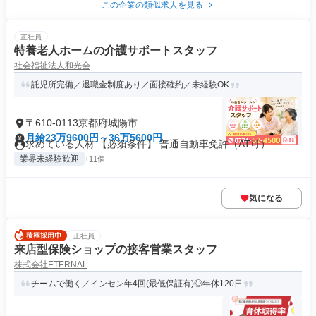
この企業の類似求人を見る
正社員
特養老人ホームの介護サポートスタッフ
社会福祉法人和光会
託児所完備／退職金制度あり／面接確約／未経験OK
〒610-0113京都府城陽市
月給23万9600円～36万5600円
求めている人材 【必須条件】 普通自動車免許（AT可）
業界未経験歓迎
+11個
気になる
正社員
来店型保険ショップの接客営業スタッフ
株式会社ETERNAL
チームで働く／インセン年4回(最低保証有)◎年休120日