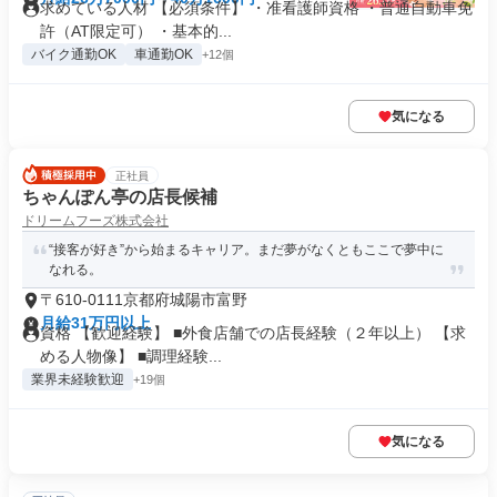
求めている人材 【必須条件】 ・准看護師資格 ・普通自動車免
許（AT限定可） ・基本的...
バイク通勤OK
車通勤OK
+12個
気になる
正社員
ちゃんぽん亭の店長候補
ドリームフーズ株式会社
“接客が好き”から始まるキャリア。まだ夢がなくともここで夢中に
なれる。
〒610-0111京都府城陽市富野
月給31万円以上
資格 【歓迎経験】 ■外食店舗での店長経験（２年以上） 【求
める人物像】 ■調理経験...
業界未経験歓迎
+19個
気になる