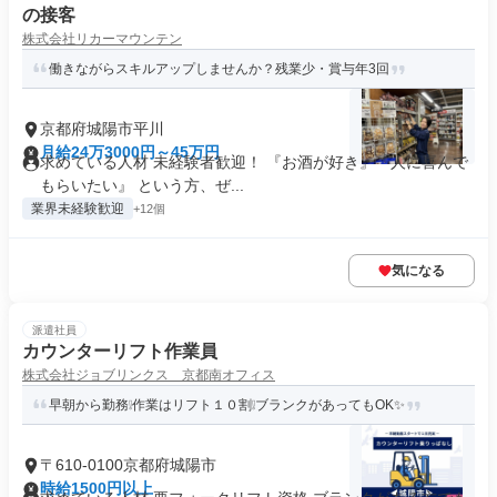
の接客
株式会社リカーマウンテン
働きながらスキルアップしませんか？残業少・賞与年3回
京都府城陽市平川
月給24万3000円～45万円
求めている人材 未経験者歓迎！ 『お酒が好き』『人に喜んで
もらいたい』 という方、ぜ...
業界未経験歓迎
+12個
気になる
派遣社員
カウンターリフト作業員
株式会社ジョブリンクス 京都南オフィス
早朝から勤務❕作業はリフト１０割❕ブランクがあってもOK✨
〒610-0100京都府城陽市
時給1500円以上