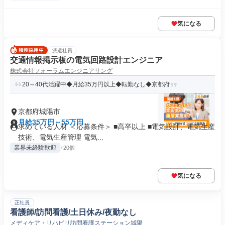
気になる
派遣社員
交通情報掲示板の電気回路設計エンジニア
株式会社フォーラムエンジニアリング
20～40代活躍中◆月給35万円以上◆転勤なし◆京都府
京都府城陽市
月給35万円～55万円
求めている人材 ＜応募条件＞ ■高卒以上 ■電気設計、電気生産
技術、電気生産管理 電気...
業界未経験歓迎
+20個
気になる
正社員
看護師/訪問看護/土日休み/夜勤なし
メディケア・リハビリ訪問看護ステーション城陽