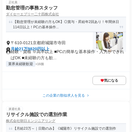
正社員
勤怠管理の事務スタッフ
ダイセーエブリー二十四株式会社
【勤怠管理が未経験の方もOK】◎賞与・昇給年2回あり！年間休日
114日以上！PCの基本操作...
〒610-0121京都府城陽市寺田
月給21万9820円以上
経験・資格 ※高卒以上 ■PCの簡単な基本操作・入力ができれ
ばOK ■未経験の方も歓...
業界未経験歓迎
+16個
気になる
この企業の類似求人を見る
派遣社員
リサイクル施設での選別作業
株式会社朝日エンジニアリング
【月給23万～｜日勤のみ】《城陽市》リサイクル施設での選別作