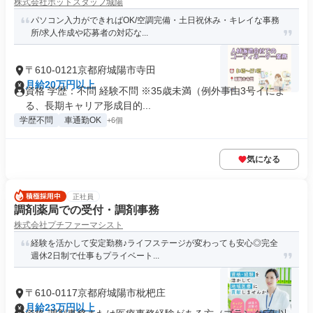
株式会社ホットスタッフ城陽
パソコン入力ができればOK/空調完備・土日祝休み・キレイな事務
所/求人作成や応募者の対応な...
〒610-0121京都府城陽市寺田
月給20万円以上
資格 学歴：不問 経験不問 ※35歳未満（例外事由3号イによ
る、長期キャリア形成目的...
学歴不問
車通勤OK
+6個
気になる
正社員
調剤薬局での受付・調剤事務
株式会社プチファーマシスト
経験を活かして安定勤務♪ライフステージが変わっても安心◎完全
週休2日制で仕事もプライベート...
〒610-0117京都府城陽市枇杷庄
月給23万円以上