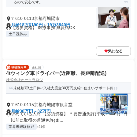
るので安心です。
〒610-0113京都府城陽市
月給18万6190円～19万3840円
【必要資格】 医療事務 無資格OK
土日祝休み
気になる
正社員
4tウィング車ドライバー(近距離、長距離配送)
株式会社オークラロジ
未経験可❗土日休✅入社支度金30万円支給✨住まいサポート有
〒610-0115京都府城陽市観音堂
月給30万円～32万円
求めている人材 【必須資格】 ＊要普通免許(平成19年6月1日
以前に取得の普通免許)ま...
業界未経験歓迎
+21個