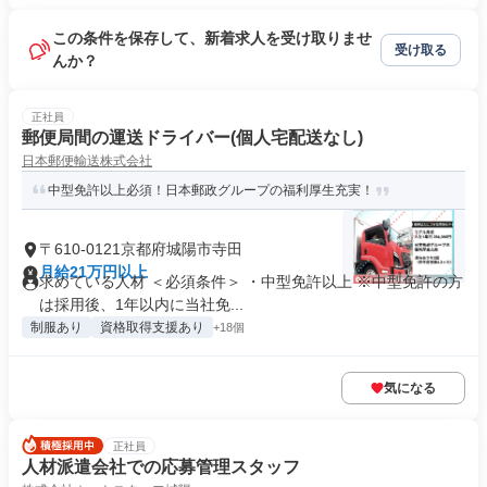
この条件を保存して、新着求人を受け取りませ
受け取る
んか？
正社員
郵便局間の運送ドライバー(個人宅配送なし)
日本郵便輸送株式会社
中型免許以上必須！日本郵政グループの福利厚生充実！
〒610-0121京都府城陽市寺田
月給21万円以上
求めている人材 ＜必須条件＞ ・中型免許以上 ※中型免許の方
は採用後、1年以内に当社免...
制服あり
資格取得支援あり
+18個
気になる
正社員
人材派遣会社での応募管理スタッフ