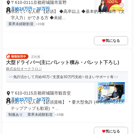
〒610-0111京都府城陽市富野
月給24万円～30万円
求めている人材 【必須】 ◆高卒以上 ◆基本的なPC操作（文
字入力）ができる方 ◆未経...
業界未経験歓迎
+15個
気になる
正社員
大型ドライバー(主にパレット積み・パレット下ろし)
株式会社オークラロジ
免許活かして月給40万✅支度金30万円支給✨住まいサポート有
〒610-0115京都府城陽市観音堂
月給35万円～56万円
求めている人材 【必須資格】 ＊要大型免許 (4t中型からのス
テップアップも歓迎) ＊...
制服あり
業界未経験歓迎
+19個
気になる