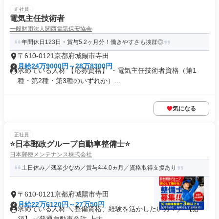
正社員
電気主任技術者
一般財団法人関西電気保安協会
年間休日123日・賞与5.2ヶ月分！働きやすさも抜群◎
〒610-0121京都府城陽市寺田
月給24万9000円～28万8300円
求めている人材 【応募資格】 ・電気主任技術者資格（第1
種・第2種・第3種のいずれか）...
気になる
正社員
⭐日本郵政グループ自動車整備士⭐
日本郵便メンテナンス株式会社
土日休み／残業少なめ／賞与年4.0ヵ月／資格取得支援あり
〒610-0121京都府城陽市寺田
月給22万6120円～27万50円
求めている人材 ＼整備資格、経験を活かしたい方！／ 【必