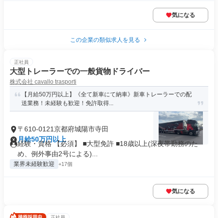
気になる
この企業の類似求人を見る
正社員
大型トレーラーでの一般貨物ドライバー
株式会社 cavallo trasporti
【月給50万円以上】《全て新車にて納車》新車トレーラーでの配
送業務！未経験も歓迎！免許取得...
〒610-0121京都府城陽市寺田
月給50万円以上
経験・資格 【必須】 ■大型免許 ■18歳以上(深夜帯勤務のた
め、例外事由2号による)...
業界未経験歓迎
+17個
気になる
正社員