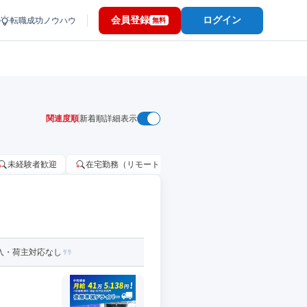
会員登録
ログイン
転職成功ノウハウ
無料
関連度順
新着順
詳細表示
未経験者歓迎
在宅勤務（リモートワーク）OK
家賃補助・住宅手当
入・荷主対応なし