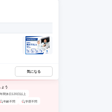
気になる
しょう
年間休日120日以上
年齢不問
学歴不問