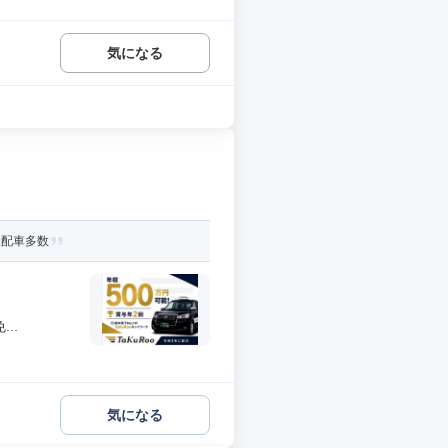
気になる
線配車多数
..
気になる