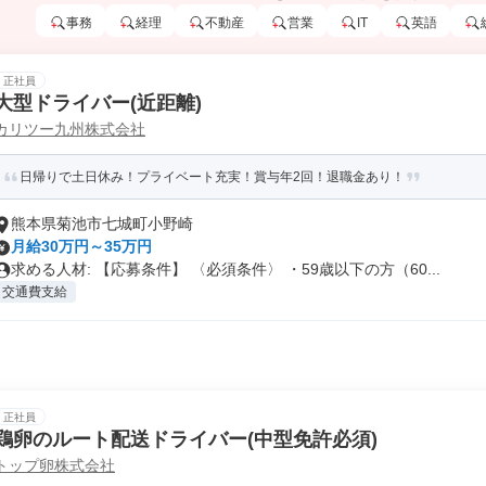
事務
経理
不動産
営業
IT
英語
正社員
大型ドライバー(近距離)
カリツー九州株式会社
日帰りで土日休み！プライベート充実！賞与年2回！退職金あり！
熊本県菊池市七城町小野崎
月給30万円～35万円
求める人材: 【応募条件】 〈必須条件〉 ・59歳以下の方（60...
交通費支給
正社員
鶏卵のルート配送ドライバー(中型免許必須)
トップ卵株式会社