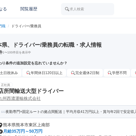
なる
閲覧履歴
求人検索
門職
/
ドライバー/乗務員
本県、ドライバー/乗務員の転職・求人情報
件
1
〜
100
件目を表示中
わり条件の追加設定を忘れていませんか？
土日祝休み
年間休日120日以上
完全週休2日制
学歴不問
正社員
店所間輸送大型ドライバー
九州西濃運輸株式会社
夜勤専門×固定ルートの拠点間配送｜平均月収41万円以上・賞与年2回で安定収
熊本県熊本市東区上南部
月給35万円～50万円