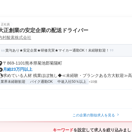
正社員
大正創業の安定企業の配送ドライバー
内村酸素株式会社
賞与あり★安定企業★研修充実★マイカー通勤OK！未経験歓迎！
〒869-1101熊本県菊池郡菊陽町
月給23万円以上
求めている人材 残業ほぼ無し◆≪未経験・ブランクある方大歓迎≫高卒
業界未経験歓迎
バイク通勤OK
中途入社50％以上
+10個
この企業の類似求人を見る
キーワード
を設定して求人を絞り込みまし