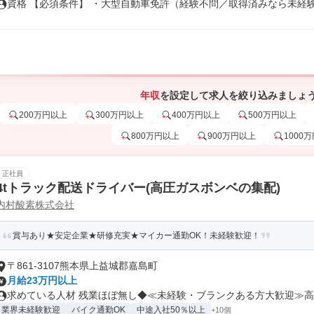
資格 【必須条件】 ・大型自動車免許（経験不問／取得済みなら未経験OK
年収
を設定して求人を絞り込みましょ
200万円以上
300万円以上
400万円以上
500万円以上
800万円以上
900万円以上
1000
正社員
4tトラック配送ドライバー(高圧ガスボンベの集配)
内村酸素株式会社
賞与あり★安定企業★研修充実★マイカー通勤OK！未経験歓迎！
〒861-3107熊本県上益城郡嘉島町
月給23万円以上
求めている人材 残業ほぼ無し◆≪未経験・ブランクある方大歓迎≫高卒
業界未経験歓迎
バイク通勤OK
中途入社50％以上
+10個