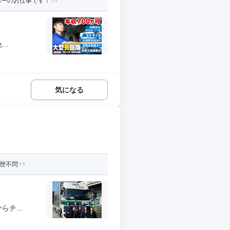
バーのお仕事です！
..
気になる
学歴不問
チ...