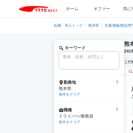
ホーム
オファー
気に
転職・求人トップ
/
熊本県
/
交通/運輸/物流専
熊
キーワード
241
こだ
勤務地
熊本県
条件をクリア
職種
ドライバー/乗務員
条件をクリア