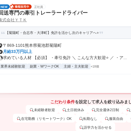
NEW
正社員
回送専門の牽引トレーラードライバー
株式会社ＹＴＫ
【菊陽町・合志市・大津町】免許を活かし次のキャリアへ⭐
〒869-1101熊本県菊池郡菊陽町
月給33万円以上
求めている人材 【必須】 ・牽引免許 ＼ こんな方大歓迎⭐ ／ ・ア...
業界未経験歓迎
副業・WワークOK
主婦・主夫歓迎
+18個
こだわり条件
を設定して求人を絞り込みま
未経験者歓迎
土日祝休み
完全週休2日制
在宅勤務（リモートワーク）OK
転勤なし
服装自由
語学力を活かせる