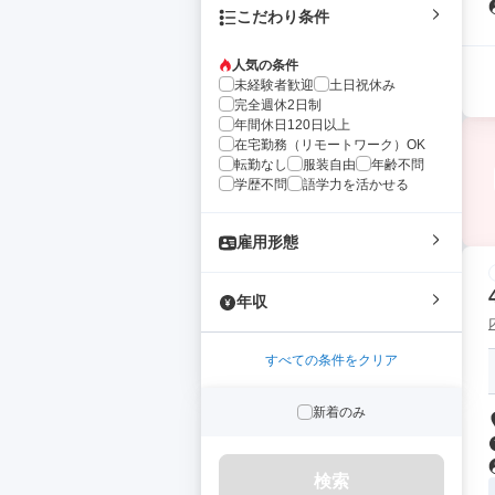
こだわり条件
人気の条件
未経験者歓迎
土日祝休み
完全週休2日制
年間休日120日以上
在宅勤務（リモートワーク）OK
転勤なし
服装自由
年齢不問
学歴不問
語学力を活かせる
雇用形態
年収
すべての条件をクリア
新着のみ
検索