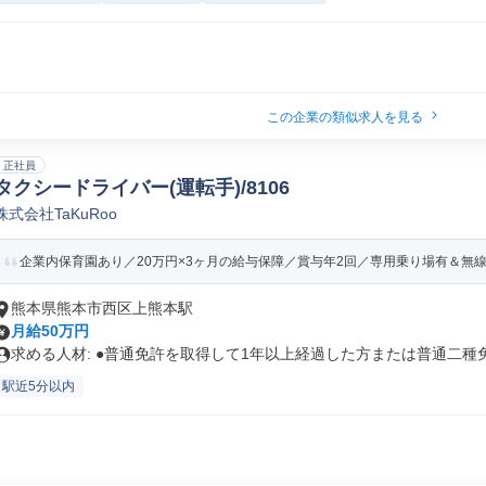
この企業の類似求人を見る
正社員
タクシードライバー(運転手)/8106
株式会社TaKuRoo
企業内保育園あり／20万円×3ヶ月の給与保障／賞与年2回／専用乗り場有＆無
熊本県熊本市西区上熊本駅
月給50万円
求める人材: ●普通免許を取得して1年以上経過した方または普通二種免.
駅近5分以内