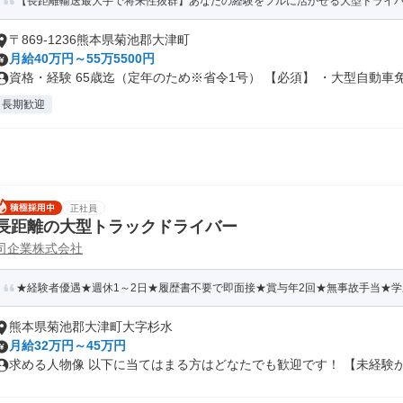
【長距離輸送最大手で将来性抜群】あなたの経験をフルに活かせる大型ドライ
〒869-1236熊本県菊池郡大津町
月給40万円～55万5500円
資格・経験 65歳迄（定年のため※省令1号） 【必須】 ・大型自動車免.
長期歓迎
正社員
長距離の大型トラックドライバー
司企業株式会社
★経験者優遇★週休1～2日★履歴書不要で即面接★賞与年2回★無事故手当★
熊本県菊池郡大津町大字杉水
月給32万円～45万円
求める人物像 以下に当てはまる方はどなたでも歓迎です！ 【未経験から