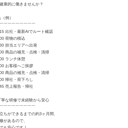
健康的に働きませんか？

（例）

￣￣￣￣￣￣￣￣￣

9:15 出社・最新AIでルート確認

:00 荷物の積込

0:30 担当エリアへ出発

2:00 商品の補充・点検・清掃

:00 ランチ休憩

5:00 お客様へご挨拶

6:00 商品の補充・点検・清掃

7:00 帰社・荷下ろし

7:45 売上報告・帰社

丁寧な研修で未経験から安心

￣￣￣￣￣￣￣￣￣

立ちができるまでの約3ヶ月間、

修があるので、

でも安心です！
