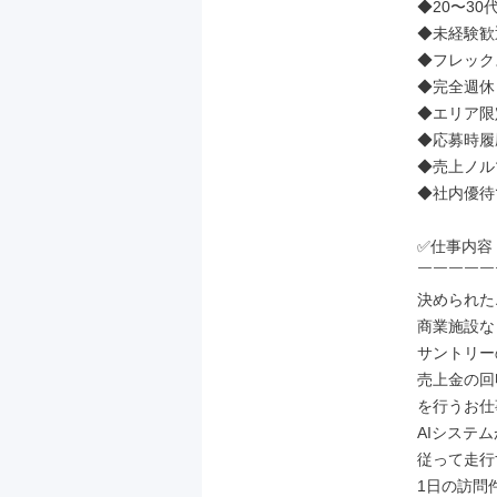
◆20〜30
◆未経験歓
◆フレック
◆完全週休
◆エリア限
◆応募時履歴
◆売上ノルマ
◆社内優待
✅仕事内容

￣￣￣￣￣
決められた
商業施設な
サントリー
売上金の回
を行うお仕
AIシステ
従って走行
1日の訪問