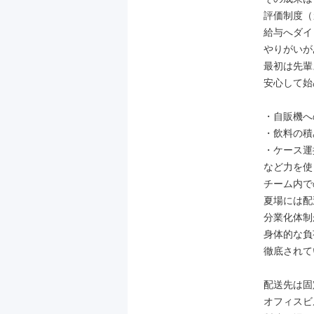
評価制度（
給与へダイ
やりがいが
最初は先輩
安心して始
・自販機へ
・飲料の積
・ケース運搬
など力を使
チーム内で
夏場には配
分業化体制
身体的な負
徹底されて
配送先は固
オフィスビ