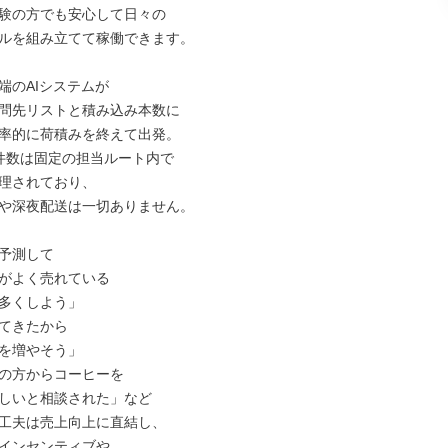
験の方でも安心して日々の

ルを組み立てて稼働できます。

端のAIシステムが

問先リストと積み込み本数に

率的に荷積みを終えて出発。

件数は固定の担当ルート内で

理されており、

や深夜配送は一切ありません。

予測して

がよく売れている

多くしよう」

てきたから

を増やそう」

の方からコーヒーを

しいと相談された」など

工夫は売上向上に直結し、

インセンティブや
