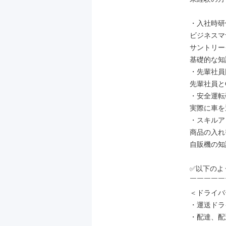
・入社時研修
ビジネスマ
サントリー
基礎的な知
・先輩社員
先輩社員と
・安全運転
実際に車を
・スキルア
商品の入れ
自販機の知
✅以下のよ
￣￣￣￣￣
＜ドライバ
・運送ドラ
・配達、配