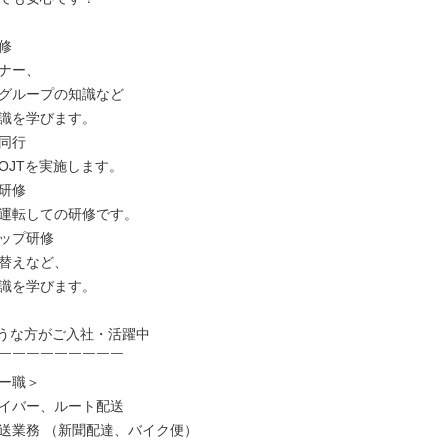


ナー、

グループの知識など

識を学びます。

同行

OJTを実施します。

研修

運転しての研修です。

ップ研修

替えなど、

識を学びます。

うな方がご入社・活躍中

￣￣￣￣￣￣￣￣￣

ー職＞

イバー、ルート配送

送業務 （新聞配達、バイク便）
