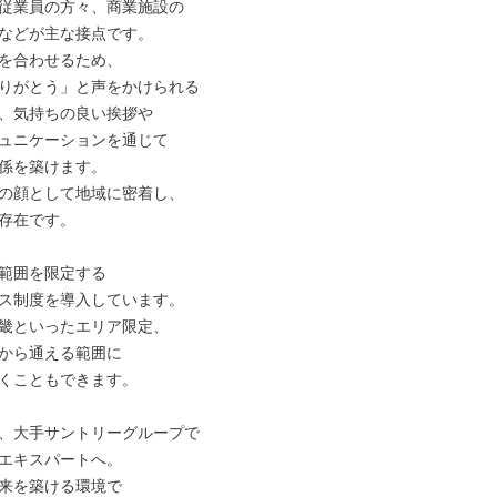
従業員の方々、商業施設の

などが主な接点です。

を合わせるため、

りがとう」と声をかけられる

、気持ちの良い挨拶や

ュニケーションを通じて

係を築けます。

の顔として地域に密着し、

存在です。

範囲を限定する

ス制度を導入しています。

畿といったエリア限定、

から通える範囲に

くこともできます。

、大手サントリーグループで

エキスパートへ。

来を築ける環境で
