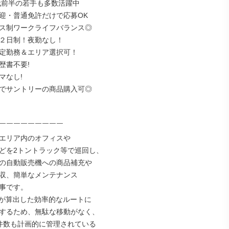
代前半の若手も多数活躍中

迎・普通免許だけで応募OK

ス制ワークライフバランス◎

２日制！夜勤なし！

定勤務＆エリア選択可！

書不要!

なし!

でサントリーの商品購入可◎

￣￣￣￣￣￣￣￣￣

エリア内のオフィスや

どを2トントラック等で巡回し、

の自動販売機への商品補充や

収、簡単なメンテナンス

事です。

ムが算出した効率的なルートに

するため、無駄な移動がなく、

件数も計画的に管理されている
