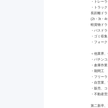
・トレーラー
・トラック
長距離ドラ
(2t・3t
軽貨物ドライ
・バスドラ
・ゴミ収集
・フォーク
＜他業界、
・パチンコ店
・倉庫作業
・期間工

・フリーラ
・自営業、
・販売、コ
・不動産営
第二新卒、