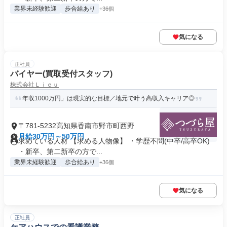
業界未経験歓迎
歩合給あり
+36個
気になる
正社員
バイヤー(買取受付スタッフ)
株式会社Ｌｉｅｕ
年収1000万円」は現実的な目標／地元で叶う高収入キャリア◎
〒781-5232高知県香南市野市町西野
月給30万円～50万円
求めている人材 【求める人物像】 ・学歴不問(中卒/高卒OK)
・新卒、第二新卒の方で...
業界未経験歓迎
歩合給あり
+36個
気になる
正社員