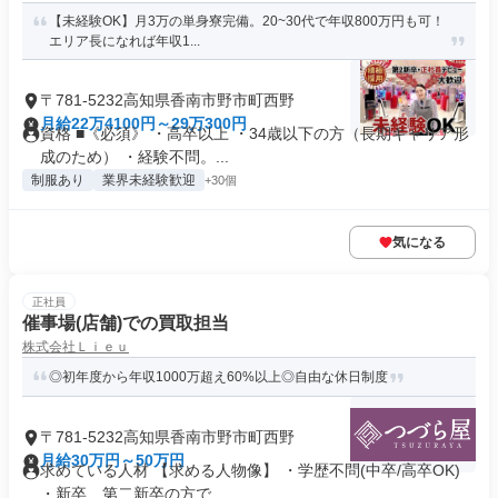
【未経験OK】月3万の単身寮完備。20~30代で年収800万円も可！
エリア長になれば年収1...
〒781-5232高知県香南市野市町西野
月給22万4100円～29万300円
資格 ■《必須》 ・高卒以上 ・34歳以下の方（長期キャリア形
成のため） ・経験不問。...
制服あり
業界未経験歓迎
+30個
気になる
正社員
催事場(店舗)での買取担当
株式会社Ｌｉｅｕ
◎初年度から年収1000万超え60%以上◎自由な休日制度
〒781-5232高知県香南市野市町西野
月給30万円～50万円
求めている人材 【求める人物像】 ・学歴不問(中卒/高卒OK)
・新卒、第二新卒の方で...