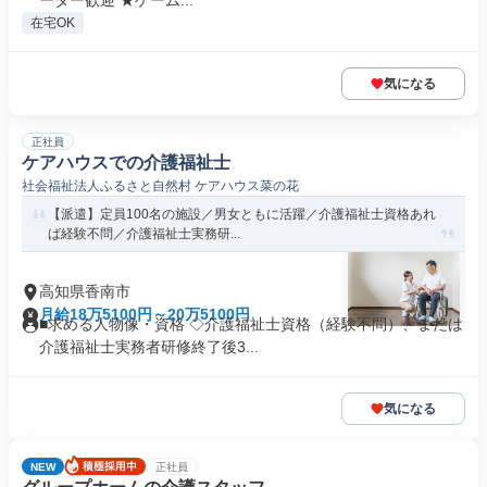
ーター歓迎 ★ゲーム...
在宅OK
気になる
正社員
ケアハウスでの介護福祉士
社会福祉法人ふるさと自然村 ケアハウス菜の花
【派遣】定員100名の施設／男女ともに活躍／介護福祉士資格あれ
ば経験不問／介護福祉士実務研...
高知県香南市
月給18万5100円～20万5100円
■求める人物像・資格 ◇介護福祉士資格（経験不問）、または
介護福祉士実務者研修終了後3...
気になる
NEW
正社員