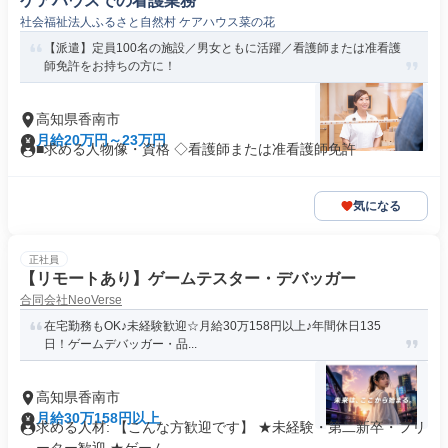
ケアハウスでの看護業務
社会福祉法人ふるさと自然村 ケアハウス菜の花
【派遣】定員100名の施設／男女ともに活躍／看護師または准看護
師免許をお持ちの方に！
高知県香南市
月給20万円～23万円
■求める人物像・資格 ◇看護師または准看護師免許
気になる
正社員
【リモートあり】ゲームテスター・デバッガー
合同会社NeoVerse
在宅勤務もOK♪未経験歓迎☆月給30万158円以上♪年間休日135
日！ゲームデバッガー・品...
高知県香南市
月給30万158円以上
求める人材: 【こんな方歓迎です】 ★未経験・第二新卒・フリ