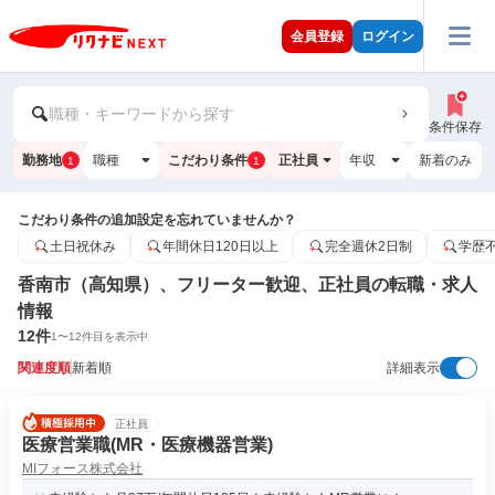
会員登録
ログイン
職種・キーワードから探す
条件保存
勤務地
職種
こだわり条件
正社員
年収
新着のみ
1
1
こだわり条件の追加設定を忘れていませんか？
土日祝休み
年間休日120日以上
完全週休2日制
学歴
香南市（高知県）、フリーター歓迎、正社員の転職・求人
情報
12
件
1
〜
12
件目を表示中
関連度順
新着順
詳細表示
正社員
医療営業職(MR・医療機器営業)
MIフォース株式会社