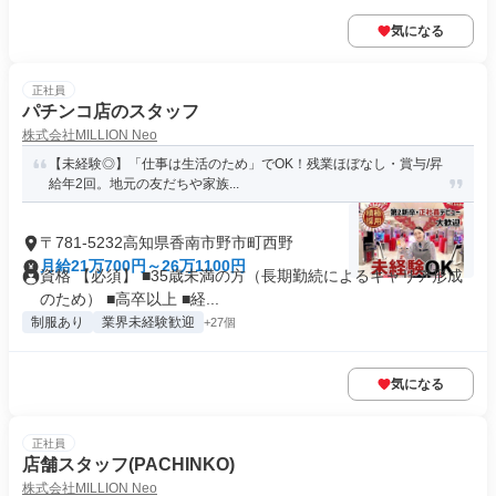
気になる
正社員
パチンコ店のスタッフ
株式会社MILLION Neo
【未経験◎】「仕事は生活のため」でOK！残業ほぼなし・賞与/昇
給年2回。地元の友だちや家族...
〒781-5232高知県香南市野市町西野
月給21万700円～26万1100円
資格 【必須】 ■35歳未満の方（長期勤続によるキャリア形成
のため） ■高卒以上 ■経...
制服あり
業界未経験歓迎
+27個
気になる
正社員
店舗スタッフ(PACHINKO)
株式会社MILLION Neo