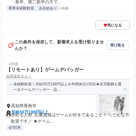
・新卒、第二新卒の方で...
業界未経験歓迎
歩合給あり
+36個
気になる
この条件を保存して、新着求人を受け取りませ
受け取る
んか？
正社員
【リモートあり】ゲームデバッガー
合同会社Ｓａｉ
未経験歓迎！月給30万198円以上＆年間休日135日★在宅勤務も選
べるゲームデバッガー・品...
高知県香南市
月給30万198円以上
求める人材: 応募資格はゲームが好きであること！ ＼こんな方
歓迎です／ ★ゲーム...
在宅OK