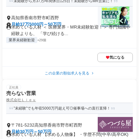
未経験から月37万/年間休日125日！未経験からMR営業に！
高知県香南市野市町西野
月給37万5000円～50万円
求めている人材 ＜ 医療業界・MR未経験歓迎！＞ 専門知識や
経験よりも、 「学び続ける...
業界未経験歓迎
+29個
気になる
この企業の類似求人を見る
正社員
売らない営業
株式会社Ｌｉｅｕ
”未経験”でも年収5000万円超え可◎催事場への直行直帰！
〒781-5232高知県香南市野市町西野
月給30万円～50万円
求めている人材 【求める人物像】 ・学歴不問(中卒/高卒OK)