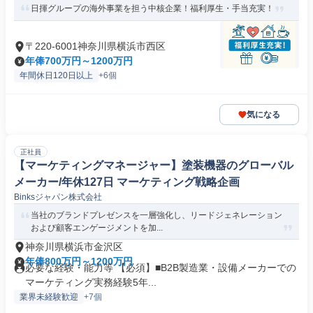
日揮グループの海外事業を担う中核企業！福利厚生・手当充実！
〒220-6001神奈川県横浜市西区
年俸700万円～1200万円
年間休日120日以上
+6個
気になる
正社員
【マーケティングマネージャー】塗装機器のグローバル
メーカー/年休127日 マーケティング戦略企画
Binksジャパン株式会社
当社のブランドプレゼンスを一層強化し、リードジェネレーション
および顧客エンゲージメントを加...
神奈川県横浜市金沢区
年俸800万円～1200万円
必要な経験・能力等 【必須】■B2B製造業・設備メーカーでの
マーケティング実務経験5年...
業界未経験歓迎
+7個