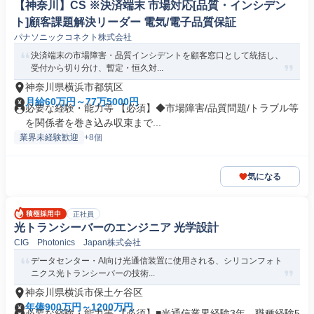
【神奈川】CS ※決済端末 市場対応[品質・インシデン
ト]顧客課題解決リーダー 電気/電子品質保証
パナソニックコネクト株式会社
決済端末の市場障害・品質インシデントを顧客窓口として統括し、
受付から切り分け、暫定・恒久対...
神奈川県横浜市都筑区
月給60万円～77万5000円
必要な経験・能力等 【必須】◆市場障害/品質問題/トラブル等
を関係者を巻き込み収束まで...
業界未経験歓迎
+8個
気になる
正社員
光トランシーバーのエンジニア 光学設計
CIG Photonics Japan株式会社
データセンター・AI向け光通信装置に使用される、シリコンフォト
ニクス光トランシーバーの技術...
神奈川県横浜市保土ケ谷区
年俸900万円～1200万円
必要な経験・能力等 【必須】■光通信業界経験3年、職種経験5