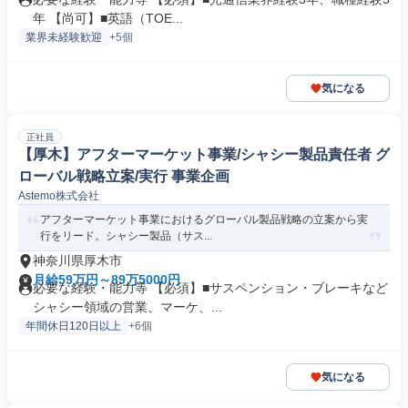
年 【尚可】■英語（TOE...
業界未経験歓迎
+5個
気になる
正社員
【厚木】アフターマーケット事業/シャシー製品責任者 グ
ローバル戦略立案/実行 事業企画
Astemo株式会社
アフターマーケット事業におけるグローバル製品戦略の立案から実
行をリード。シャシー製品（サス...
神奈川県厚木市
月給59万円～89万5000円
必要な経験・能力等 【必須】■サスペンション・ブレーキなど
シャシー領域の営業、マーケ、...
年間休日120日以上
+6個
気になる