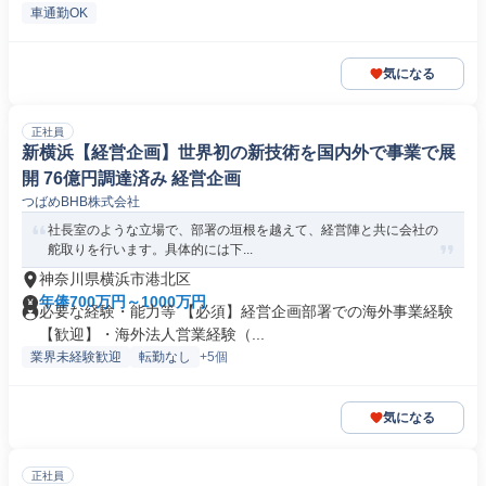
車通勤OK
気になる
正社員
新横浜【経営企画】世界初の新技術を国内外で事業で展
開 76億円調達済み 経営企画
つばめBHB株式会社
社長室のような立場で、部署の垣根を越えて、経営陣と共に会社の
舵取りを行います。具体的には下...
神奈川県横浜市港北区
年俸700万円～1000万円
必要な経験・能力等 【必須】経営企画部署での海外事業経験
【歓迎】・海外法人営業経験（...
業界未経験歓迎
転勤なし
+5個
気になる
正社員