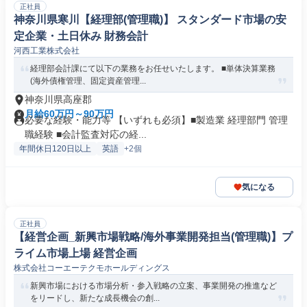
正社員
神奈川県寒川【経理部(管理職)】 スタンダード市場の安
定企業・土日休み 財務会計
河西工業株式会社
経理部会計課にて以下の業務をお任せいたします。 ■単体決算業務
(海外債権管理、固定資産管理...
神奈川県高座郡
月給60万円～90万円
必要な経験・能力等 【いずれも必須】■製造業 経理部門 管理
職経験 ■会計監査対応の経...
年間休日120日以上
英語
+2個
気になる
正社員
【経営企画_新興市場戦略/海外事業開発担当(管理職)】プ
ライム市場上場 経営企画
株式会社コーエーテクモホールディングス
新興市場における市場分析・参入戦略の立案、事業開発の推進など
をリードし、新たな成長機会の創...