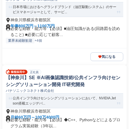
日本市場におけるヘグランドブランド（油圧駆動システム）のサー
ビスマネージャーとして、サービ...
神奈川県横浜市都筑区
年俸800万円～1100万円
必要な経験・能力等 【必須】■油圧知識がある(回路図を読め
ること) ■必要に応じて顧客...
業界未経験歓迎
+4個
気になる
正社員
【神奈川】SE ※AI画像認識技術/公共インフラ向けセン
シングソリューション開発 IT研究開発
パナソニックコネクト株式会社
公共インフラ向けセンシングソリューションにおいて、NVIDIA Jet
son搭載エッジデバ...
神奈川県横浜市都筑区
月給60万円～100万4000円
必要な経験・能力等 【必須】◆C++、Pythonなどによるプロ
グラム実装経験（3年以...