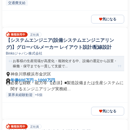
交通費支給
気になる
正社員
【システムエンジニア(設備システムエンジニアリン
グ)】グローバルメーカー レイアウト設計/配線設計
Binksジャパン株式会社
お客様の生産現場が高度化・複雑化する中、設備の選定から設置・
稼働・保守までを一貫して支援で...
神奈川県横浜市金沢区
年俸600万円～1000万円
必要な経験・能力等 【必須】■製造設備または生産システムに
関するエンジニアリング実務経...
業界未経験歓迎
+6個
気になる
正社員