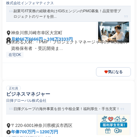
株式会社インフォマティクス
副業可/IT実務の経験者向け/GISエンジンのPMO募集！品質管理プ
ロジェクトのリードを担...
神奈川県川崎市幸区大宮町
月給66万6666円～108万3333円
求める人材: ・PMP・プロジェクトマネージャ等のPM関連の
資格保有者 ・受託開発ま...
在宅OK
気になる
正社員
ビジネスマネジャー
日揮グローバル株式会社
日揮グループの海外事業を担う中核企業！福利厚生・手当充実！
〒220-6001神奈川県横浜市西区
年俸700万円～1200万円