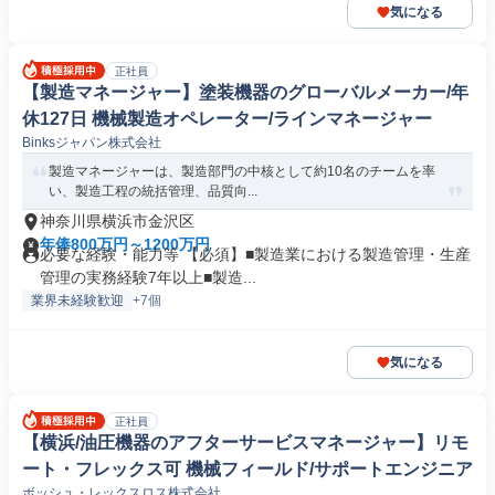
気になる
正社員
【製造マネージャー】塗装機器のグローバルメーカー/年
休127日 機械製造オペレーター/ラインマネージャー
Binksジャパン株式会社
製造マネージャーは、製造部門の中核として約10名のチームを率
い、製造工程の統括管理、品質向...
神奈川県横浜市金沢区
年俸800万円～1200万円
必要な経験・能力等 【必須】■製造業における製造管理・生産
管理の実務経験7年以上■製造...
業界未経験歓迎
+7個
気になる
正社員
【横浜/油圧機器のアフターサービスマネージャー】リモ
ート・フレックス可 機械フィールド/サポートエンジニア
ボッシュ・レックスロス株式会社