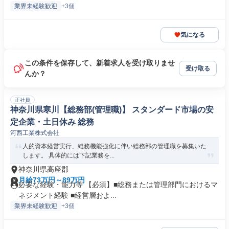
業界未経験歓迎
+3個
気になる
この条件を保存して、新着求人を受け取りませ
受け取る
んか？
正社員
神奈川県寒川【総務部(管理職)】 スタンダード市場の安
定企業・土日休み 総務
河西工業株式会社
人的資本経営実行、総務機能強化に伴い総務部の管理職を募集いた
します。 具体的には下記業務を...
神奈川県高座郡
月給73万円～89万円
必要な経験・能力等 【必須】■総務または管理部門におけるマ
ネジメント経験 ■経営層およ...
業界未経験歓迎
+3個