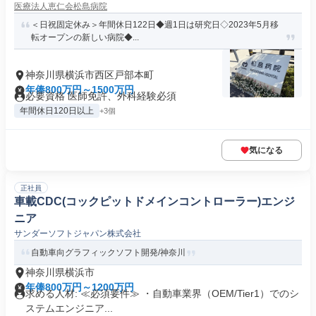
医療法人恵仁会松島病院
＜日祝固定休み＞年間休日122日◆週1日は研究日◇2023年5月移
転オープンの新しい病院◆...
神奈川県横浜市西区戸部本町
年俸800万円～1500万円
必要資格 医師免許、外科経験必須
年間休日120日以上
+3個
気になる
正社員
車載CDC(コックピットドメインコントローラー)エンジ
ニア
サンダーソフトジャパン株式会社
自動車向グラフィックソフト開発/神奈川
神奈川県横浜市
年俸800万円～1200万円
求める人材: ≪必須要件≫ ・自動車業界（OEM/Tier1）でのシ
ステムエンジニア...