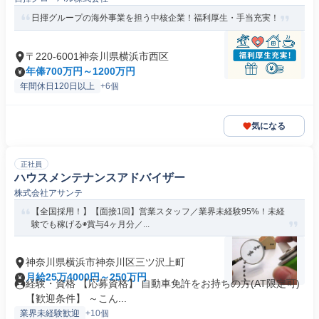
日揮グループの海外事業を担う中核企業！福利厚生・手当充実！
〒220-6001神奈川県横浜市西区
年俸700万円～1200万円
年間休日120日以上
+6個
気になる
正社員
ハウスメンテナンスアドバイザー
株式会社アサンテ
【全国採用！】【面接1回】営業スタッフ／業界未経験95%！未経
験でも稼げる◉賞与4ヶ月分／...
神奈川県横浜市神奈川区三ツ沢上町
月給25万4000円～250万円
経験・資格 【応募資格】 自動車免許をお持ちの方(AT限定可)
【歓迎条件】 ～こん...
業界未経験歓迎
+10個