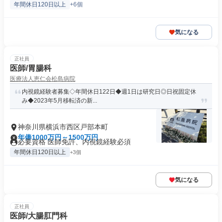
年間休日120日以上
+6個
気になる
正社員
医師/胃腸科
医療法人恵仁会松島病院
内視鏡経験者募集◇年間休日122日◆週1日は研究日◎日祝固定休
み◆2023年5月移転済の新...
神奈川県横浜市西区戸部本町
年俸1000万円～1500万円
必要資格 医師免許、内視鏡経験必須
年間休日120日以上
+3個
気になる
正社員
医師/大腸肛門科