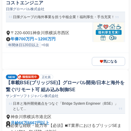
コストエンジニア
日揮グローバル株式会社
日揮グループの海外事業を担う中核企業！福利厚生・手当充実！
〒220-6001神奈川県横浜市西区
年俸700万円～1200万円
年間休日120日以上
+6個
気になる
NEW
正社員
【車載BSE(ブリッジSE)】グローバル開発/日本と海外を
繋ぐ/リモート可 組み込み制御SE
サンダーソフトジャパン株式会社
日本と海外開発拠点をつなぐ「Bridge System Engineer（BSE）」
として...
神奈川県横浜市港北区
月給66万6667円以上
必要な経験・能力等 【必須】■IT業界におけるブリッジSEま