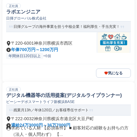
正社員
ラボエンジニア
日揮グローバル株式会社
日揮グループの海外事業を担う中核企業！福利厚生・手当充実！
〒220-6001神奈川県横浜市西区
年俸700万円～1200万円
年間休日120日以上
+6個
気になる
正社員
デジタル機器等の活用提案(デジタルライプランナー)
ピーシーデポスマートライフ新横浜BASE
残業月13h／年休120日／お客様専任サポート
〒222-0032神奈川県横浜市港北区大豆戸町
週給24万3000円～36万7000円
求めている人材 【必須条件】 ■ 顧客対応の経験をお持ちの方
（法人・個人問わず） 【...