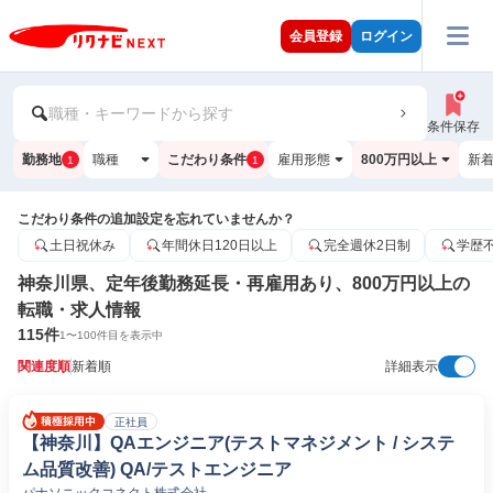
会員登録
ログイン
職種・キーワードから探す
条件保存
勤務地
職種
こだわり条件
雇用形態
800万円以上
新
1
1
こだわり条件の追加設定を忘れていませんか？
土日祝休み
年間休日120日以上
完全週休2日制
学歴
神奈川県、定年後勤務延長・再雇用あり、800万円以上の
転職・求人情報
115
件
1
〜
100
件目を表示中
関連度順
新着順
詳細表示
正社員
【神奈川】QAエンジニア(テストマネジメント / システ
ム品質改善) QA/テストエンジニア