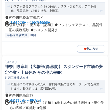
パナソニックコネクト株式会社
システム開発プロジェクトに参画し、テスト計画策定、テスト推
進、品質分析、評価を担当。上流工...
神奈川県横浜市都筑区
月給60万円～100万4000円
必要な経験・能力等 【必須】◆ソフトウェアテスト／品質保
証の実務経験 ◆システム開発ま...
業界未経験歓迎
+8個
気になる
正社員
神奈川県寒川【広報部(管理職)】 スタンダード市場の安
定企業・土日休み その他広報/IR
河西工業株式会社
広報部門の体制強化のため、部門を統括できるリーダー人材を募集
します。具体的には、広報部の管...
神奈川県高座郡
月給73万円～89万円
必要な経験・能力等 【必須】■株主総会の運営経験 ■上場企業
での広報／IR経験 ■危機...