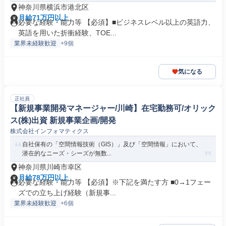
神奈川県横浜市港北区
月給71万円以上
必要な経験・能力等 【必須】■ビジネスレベル以上の英語力、
英語を用いた折衝経験、TOE...
業界未経験歓迎
+9個
気になる
正社員
【新規事業開発マネージャー/川崎】在宅勤務可/オリック
ス(株)出資 新規事業企画/開発
株式会社インフォマティクス
自社保有の「空間情報技術（GIS）」及び「空間情報」において、
潜在的なニーズ・シーズが無数...
神奈川県川崎市幸区
月給78万円以上
必要な経験・能力等 【必須】※下記を満たす方 ■0→1フェー
ズでの立ち上げ経験（新規事...
業界未経験歓迎
+6個