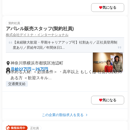
気になる
契約社員
アパレル販売スタッフ(契約社員)
株式会社デイトナ・インターナショナル
【未経験大歓迎・早期キャリアアップ可】社割あり／正社員登用制
度あり／昇給年2回／年間休日1...
神奈川県横浜市都筑区池辺町
月給22万円～26万円
求める人材: ＜必須条件＞ ・高卒以上 もしくは 社会人経験の
ある方 ＜歓迎スキル...
交通費支給
気になる
この企業の類似求人を見る
正社員