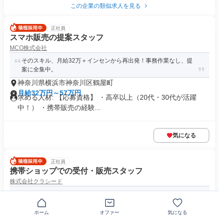
この企業の類似求人を見る
正社員
スマホ販売の提案スタッフ
MCO株式会社
そのスキル、月給32万＋インセンから再出発！事務作業なし、提
案に全集中。
神奈川県横浜市神奈川区鶴屋町
月給32万円～57万円
求める人材: 【応募資格】 ・高卒以上（20代・30代が活躍
中！） ・携帯販売の経験...
気になる
正社員
携帯ショップでの受付・販売スタッフ
株式会社クラシード
未経験歓迎⭐年間休日120日！販売でも休みは削らなくてOK⭐
ホーム
オファー
気になる