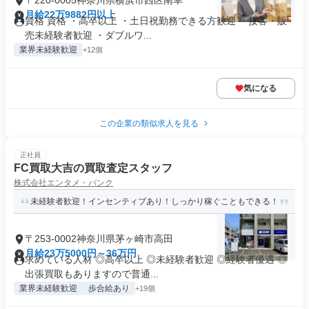
〒220-0005神奈川県横浜市西区南幸
月給22万9882円以上
資格 資格 ・高卒以上 ・土日祝勤務できる方歓迎 ・接客・販
売未経験者歓迎 ・ダブルワ...
業界未経験歓迎
+12個
気になる
この企業の類似求人を見る
正社員
FC買取大吉の買取査定スタッフ
株式会社エンタメ・バンク
未経験者歓迎！インセンティブあり！しっかり稼ぐこともできる！
〒253-0002神奈川県茅ヶ崎市高田
月給23万5000円～36万円
求めている人材 ◎高卒以上 ◎未経験者歓迎 ◎経験者優遇 ◎
出張買取もありますので普通...
業界未経験歓迎
歩合給あり
+19個