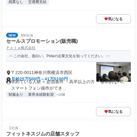
残業なし
交通費支給
気になる
NEW
契約社員
セールスプロモーション(販売職)
Ｐｅｔａ株式会社
この会社、面白い。Petaの企業文化を知ってください。
〒220-0011神奈川県横浜市西区
月給25万500円～41万5100円
求めている人材 ⭐ 必須条件 ・高卒以上の方 ・基本的なPC、
スマートフォン操作ができ...
制服あり
業界未経験歓迎
+16個
気になる
正社員
フィットネスジムの店舗スタッフ