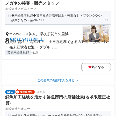
メガネの接客・販売スタッフ
株式会社メガネトップ
◆未経験者歓迎◆賞与昇給◎高卒以上・転勤なし・ブランクOK・
残業少なめ・業界No1！
〒239-0831神奈川県横須賀市久里浜
月給22万4882円以上
資格 資格 ・高卒以上 ・土日祝勤務できる方歓迎 ・接客・販
売未経験者歓迎 ・ダブルワ...
業界未経験歓迎
+11個
気になる
この企業の類似求人を見る
NEW
正社員
鮮魚加工経験を活かす鮮魚部門の店舗社員(地域限定正社
員)
株式会社ヤオコー
⏩転居を伴う転勤なし⏩スーパー鮮魚経験歓迎⏩20・30代活躍