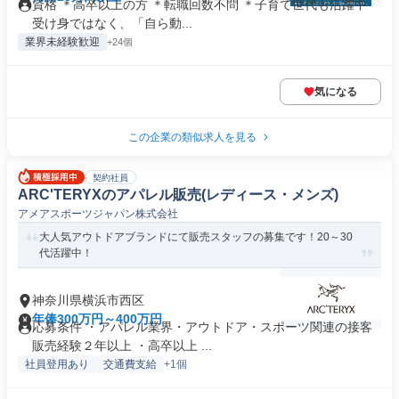
資格 ＊高卒以上の方 ＊転職回数不問 ＊子育て世代も活躍中
受け身ではなく、「自ら動...
業界未経験歓迎
+24個
気になる
この企業の類似求人を見る
契約社員
ARC'TERYXのアパレル販売(レディース・メンズ)
アメアスポーツジャパン株式会社
大人気アウトドアブランドにて販売スタッフの募集です！20～30
代活躍中！
神奈川県横浜市西区
年俸300万円～400万円
応募条件 ・アパレル業界・アウトドア・スポーツ関連の接客
販売経験２年以上 ・高卒以上 ...
社員登用あり
交通費支給
+1個