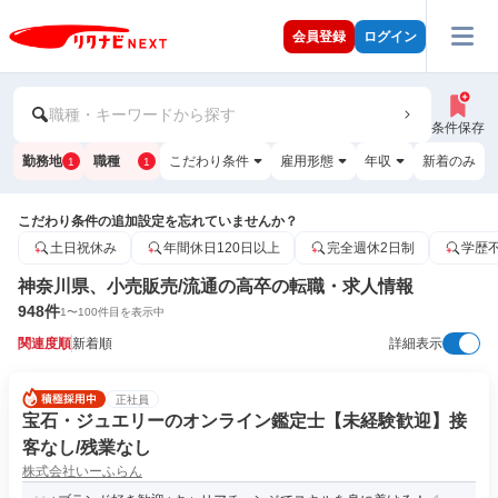
会員登録
ログイン
職種・キーワードから探す
条件保存
勤務地
職種
こだわり条件
雇用形態
年収
新着のみ
1
1
こだわり条件の追加設定を忘れていませんか？
土日祝休み
年間休日120日以上
完全週休2日制
学歴
神奈川県、小売販売/流通の高卒の転職・求人情報
948
件
1
〜
100
件目を表示中
関連度順
新着順
詳細表示
正社員
宝石・ジュエリーのオンライン鑑定士【未経験歓迎】接
客なし/残業なし
株式会社いーふらん