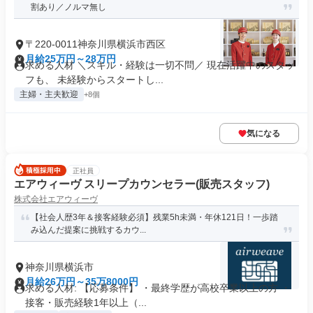
割あり／ノルマ無し
〒220-0011神奈川県横浜市西区
月給25万円～28万円
求める人材 ＼スキル・経験は一切不問／ 現在活躍中のスタッ
フも、 未経験からスタートし...
主婦・主夫歓迎
+8個
気になる
正社員
エアウィーヴ スリープカウンセラー(販売スタッフ)
株式会社エアウィーヴ
【社会人歴3年＆接客経験必須】残業5h未満・年休121日！一歩踏
み込んだ提案に挑戦するカウ...
神奈川県横浜市
月給26万円～35万8000円
求める人材: 【応募条件】 ・最終学歴が高校卒業以上の方 ・
接客・販売経験1年以上（...