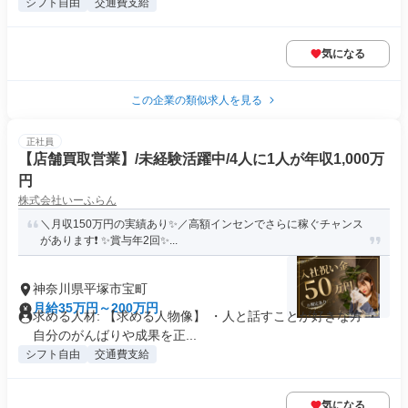
シフト自由
交通費支給
気になる
この企業の類似求人を見る
正社員
【店舗買取営業】/未経験活躍中/4人に1人が年収1,000万
円
株式会社いーふらん
＼月収150万円の実績あり✨／高額インセンでさらに稼ぐチャンス
があります❗ ✨賞与年2回✨...
神奈川県平塚市宝町
月給35万円～200万円
求める人材: 【求める人物像】 ・人と話すことが好きな方 ・
自分のがんばりや成果を正...
シフト自由
交通費支給
気になる