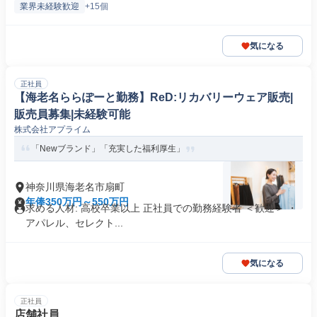
業界未経験歓迎
+15個
気になる
正社員
【海老名ららぽーと勤務】ReD:リカバリーウェア販売|
販売員募集|未経験可能
株式会社アプライム
「Newブランド」「充実した福利厚生」
神奈川県海老名市扇町
年俸350万円～550万円
求める人材: 高校卒業以上 正社員での勤務経験者 ＜歓迎＞ ・
アパレル、セレクト...
気になる
正社員
店舗社員