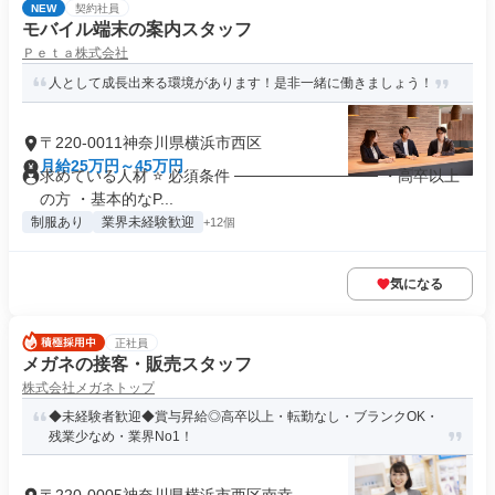
NEW
契約社員
モバイル端末の案内スタッフ
Ｐｅｔａ株式会社
人として成長出来る環境があります！是非一緒に働きましょう！
〒220-0011神奈川県横浜市西区
月給25万円～45万円
求めている人材 ⭐ 必須条件 ───────────── ・高卒以上
の方 ・基本的なP...
制服あり
業界未経験歓迎
+12個
気になる
正社員
メガネの接客・販売スタッフ
株式会社メガネトップ
◆未経験者歓迎◆賞与昇給◎高卒以上・転勤なし・ブランクOK・
残業少なめ・業界No1！