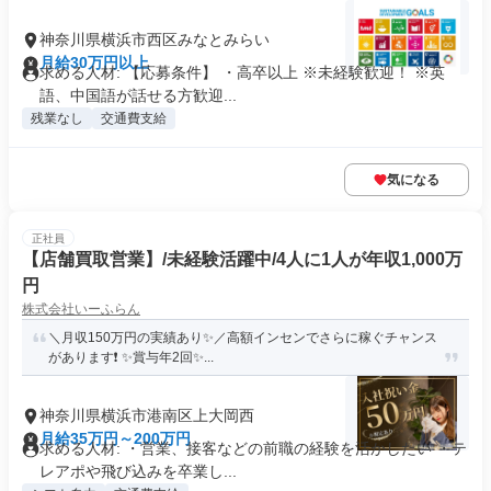
神奈川県横浜市西区みなとみらい
月給30万円以上
求める人材: 【応募条件】 ・高卒以上 ※未経験歓迎！ ※英
語、中国語が話せる方歓迎...
残業なし
交通費支給
気になる
正社員
【店舗買取営業】/未経験活躍中/4人に1人が年収1,000万
円
株式会社いーふらん
＼月収150万円の実績あり✨／高額インセンでさらに稼ぐチャンス
があります❗ ✨賞与年2回✨...
神奈川県横浜市港南区上大岡西
月給35万円～200万円
求める人材: ・営業、接客などの前職の経験を活かしたい ・テ
レアポや飛び込みを卒業し...