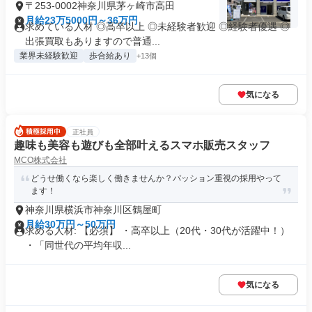
〒253-0002神奈川県茅ヶ崎市高田
月給23万5000円～36万円
求めている人材 ◎高卒以上 ◎未経験者歓迎 ◎経験者優遇 ◎
出張買取もありますので普通...
業界未経験歓迎
歩合給あり
+13個
気になる
正社員
趣味も美容も遊びも全部叶えるスマホ販売スタッフ
MCO株式会社
どうせ働くなら楽しく働きませんか？パッション重視の採用やって
ます！
神奈川県横浜市神奈川区鶴屋町
月給30万円～50万円
求める人材: 【必須】 ・高卒以上（20代・30代が活躍中！）
・「同世代の平均年収...
気になる