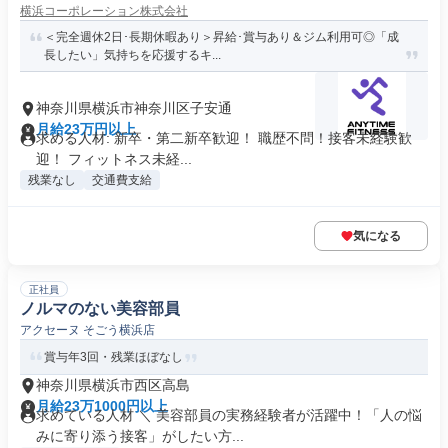
横浜コーポレーション株式会社
＜完全週休2日･長期休暇あり＞昇給･賞与あり＆ジム利用可◎「成
長したい」気持ちを応援するキ...
神奈川県横浜市神奈川区子安通
月給23万円以上
求める人材: 新卒・第二新卒歓迎！ 職歴不問！接客未経験歓
迎！ フィットネス未経...
残業なし
交通費支給
気になる
正社員
ノルマのない美容部員
アクセーヌ そごう横浜店
賞与年3回・残業ほぼなし
神奈川県横浜市西区高島
月給23万1000円以上
求めている人材 ＼ 美容部員の実務経験者が活躍中！「人の悩
みに寄り添う接客」がしたい方...