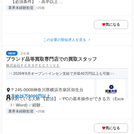
【必須条件】 ・高卒以上 ...
業界未経験歓迎
+25個
気になる
この企業の類似求人を見る
NEW
正社員
ブランド品等買取専門店での買取スタッフ
株式会社ＰＥＲＳＰＥＣＴＩＶＥ
2026年9月オープン✨インセン支給で月収40万円以上も可能
〒245-0008神奈川県横浜市泉区弥生台
月給26万8000円以上
求めている人材 【必須】 ✅PCの基本操作ができる方（Exce
l・Word) ✅経験...
業界未経験歓迎
+25個
気になる