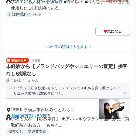
求めている人材 ⏩必須条件 ■高卒以上 ■出刃包丁・柳刃包丁を
使用した 加工技術のある...
介護休暇あり
+16個
気になる
この企業の類似求人を見る
正社員
未経験から【ブランドバッグやジュエリーの査定】接客
なし/残業なし
株式会社いーふらん
⭐ブランド好き歓迎⭐キャリアチェンジでスキルを身に着ける！✅
リユース市場は2030年に4兆...
神奈川県横浜市西区みなとみらい
月給30万円～50万円
求める人材: 【応募条件】 ★アパレルやブランド品の販売・買
取経験がある方 （もちろ...
残業なし
交通費支給