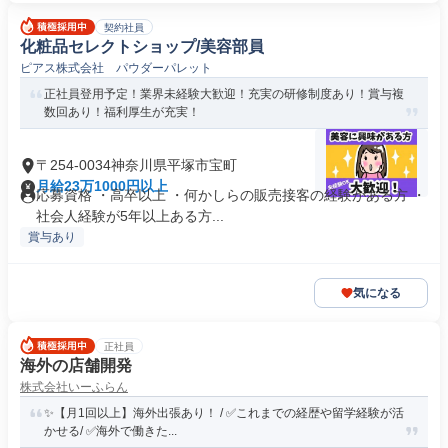
契約社員
化粧品セレクトショップ/美容部員
ピアス株式会社 パウダーパレット
正社員登用予定！業界未経験大歓迎！充実の研修制度あり！賞与複
数回あり！福利厚生が充実！
〒254-0034神奈川県平塚市宝町
月給23万1000円以上
応募資格 ・高卒以上 ・何かしらの販売接客の経験がある方 ・
社会人経験が5年以上ある方...
賞与あり
気になる
正社員
海外の店舗開発
株式会社いーふらん
✨【月1回以上】海外出張あり！ / ✅これまでの経歴や留学経験が活
かせる/ ✅海外で働きた...