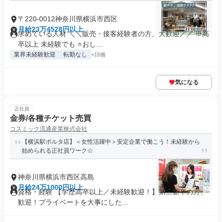
〒220-0012神奈川県横浜市西区
月給23万4528円以上
求めている人材 ＼＼販売・接客経験者の方、大歓迎／／ ※高
卒以上 未経験でも ⭐おし...
業界未経験歓迎
転勤なし
+15個
気になる
正社員
金券/各種チケット売買
コスミック流通産業株式会社
【横浜駅ポルタ店】＜女性活躍中＞安定企業で働こう！未経験から
始められる正社員ワーク☆
神奈川県横浜市西区高島
月給24万1000円以上
資格・経験 【学歴高卒以上／未経験歓迎！】第二新卒の方、
歓迎！プライベートを大事にした...