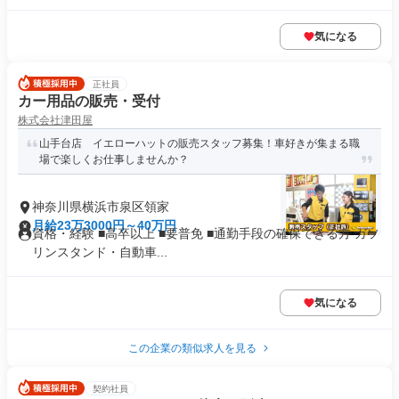
気になる
正社員
カー用品の販売・受付
株式会社津田屋
山手台店 イエローハットの販売スタッフ募集！車好きが集まる職
場で楽しくお仕事しませんか？
神奈川県横浜市泉区領家
月給23万3000円～40万円
資格・経験 ■高卒以上 ■要普免 ■通勤手段の確保できる方 ガソ
リンスタンド・自動車...
気になる
この企業の類似求人を見る
契約社員