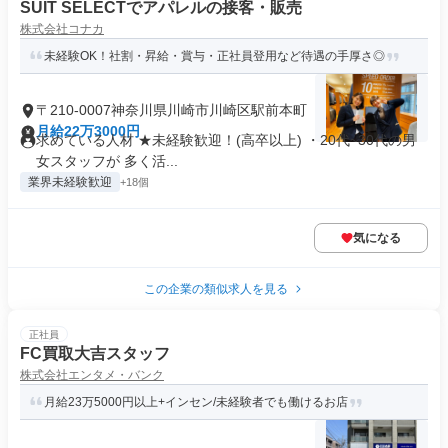
SUIT SELECTでアパレルの接客・販売
株式会社コナカ
未経験OK！社割・昇給・賞与・正社員登用など待遇の手厚さ◎
〒210-0007神奈川県川崎市川崎区駅前本町
月給22万3000円
求めている人材 ★未経験歓迎！(高卒以上) ・20代~30代の男
女スタッフが 多く活...
業界未経験歓迎
+18個
気になる
この企業の類似求人を見る
正社員
FC買取大吉スタッフ
株式会社エンタメ・バンク
月給23万5000円以上+インセン/未経験者でも働けるお店