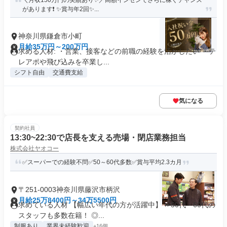
＼月収150万円の実績あり✨／高額インセンでさらに稼ぐチャンス
があります❗ ✨賞与年2回✨...
神奈川県鎌倉市小町
月給35万円～200万円
求める人材: ・営業、接客などの前職の経験を活かしたい ・テ
レアポや飛び込みを卒業し...
シフト自由
交通費支給
気になる
契約社員
13:30~22:30で店長を支える売場・閉店業務担当
株式会社ヤオコー
✅スーパーでの経験不問✅50～60代多数✅賞与平均2.3カ月
〒251-0003神奈川県藤沢市柄沢
月給25万8400円～34万5500円
求めている人材 【幅広い年代の方が活躍中】 ⏩50代・60代の
スタッフも多数在籍！ ◎...
制服あり
業界未経験歓迎
+16個