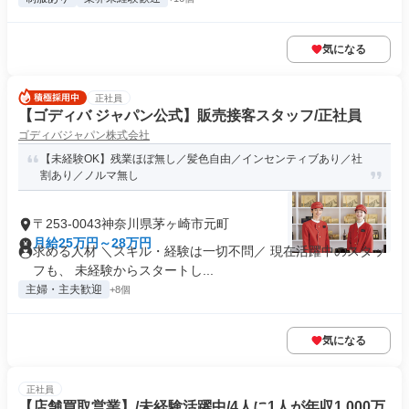
気になる
正社員
【ゴディバ ジャパン公式】販売接客スタッフ/正社員
ゴディバジャパン株式会社
【未経験OK】残業ほぼ無し／髪色自由／インセンティブあり／社
割あり／ノルマ無し
〒253-0043神奈川県茅ヶ崎市元町
月給25万円～28万円
求める人材 ＼スキル・経験は一切不問／ 現在活躍中のスタッ
フも、 未経験からスタートし...
主婦・主夫歓迎
+8個
気になる
正社員
【店舗買取営業】/未経験活躍中/4人に1人が年収1,000万