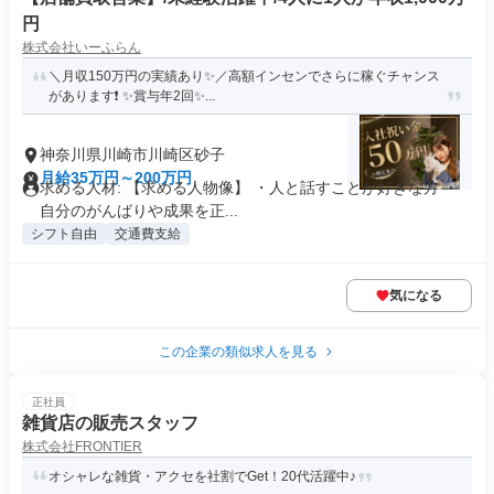
円
株式会社いーふらん
＼月収150万円の実績あり✨／高額インセンでさらに稼ぐチャンス
があります❗ ✨賞与年2回✨...
神奈川県川崎市川崎区砂子
月給35万円～200万円
求める人材: 【求める人物像】 ・人と話すことが好きな方 ・
自分のがんばりや成果を正...
シフト自由
交通費支給
気になる
この企業の類似求人を見る
正社員
雑貨店の販売スタッフ
株式会社FRONTIER
オシャレな雑貨・アクセを社割でGet！20代活躍中♪