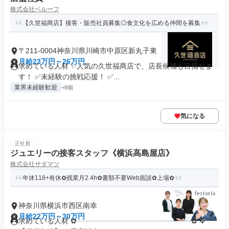
株式会社ベルーフ
【久世福商店】接客・販売社員募集◎食文化を広める仲間を募集
〒211-0004神奈川県川崎市中原区新丸子東
月給23万円～26万円
求めている人材 ✨人気の久世福商店で、店長候補も目指せま
す！ ✅未経験の挑戦応援！ ✅...
業界未経験歓迎
+8個
気になる
正社員
ジュエリーの接客スタッフ《横浜高島屋店》
株式会社サダマツ
年休118+有休✿残業月2.4h✿書類不要Web面談✿上場✿
神奈川県横浜市西区南幸
月給22万円～30万円
求めている人材 ✿┈┈┈┈┈┈┈┈┈┈┈┈┈┈┈┈✿ ✥