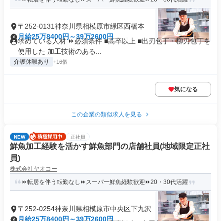
〒252-0131神奈川県相模原市緑区西橋本
月給25万8400円～39万2600円
求めている人材 ⏩必須条件 ■高卒以上 ■出刃包丁・柳刃包丁を
使用した 加工技術のある...
介護休暇あり
+16個
気になる
この企業の類似求人を見る
NEW
正社員
鮮魚加工経験を活かす鮮魚部門の店舗社員(地域限定正社
員)
株式会社ヤオコー
⏩転居を伴う転勤なし⏩スーパー鮮魚経験歓迎⏩20・30代活躍
〒252-0254神奈川県相模原市中央区下九沢
月給25万8400円～39万2600円