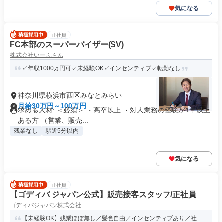
気になる
正社員
FC本部のスーパーバイザー(SV)
株式会社いーふらん
✓年収1000万円可✓未経験OK✓インセンティブ✓転勤なし
神奈川県横浜市西区みなとみらい
月給30万円～100万円
求める人材: ＜必須＞ ・高卒以上 ・対人業務の経験が1年以上
ある方 （営業、販売...
残業なし
駅近5分以内
気になる
正社員
【ゴディバ ジャパン公式】販売接客スタッフ/正社員
ゴディバジャパン株式会社
【未経験OK】残業ほぼ無し／髪色自由／インセンティブあり／社