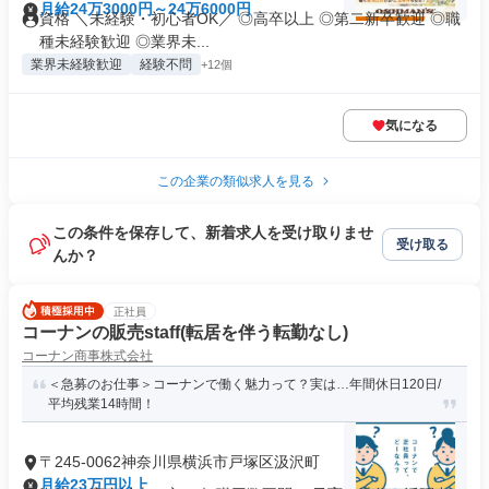
月給24万3000円～24万6000円
資格 ＼未経験・初心者OK／ ◎高卒以上 ◎第二新卒歓迎 ◎職
種未経験歓迎 ◎業界未...
業界未経験歓迎
経験不問
+12個
気になる
この企業の類似求人を見る
この条件を保存して、新着求人を受け取りませ
受け取る
んか？
正社員
コーナンの販売staff(転居を伴う転勤なし)
コーナン商事株式会社
＜急募のお仕事＞コーナンで働く魅力って？実は…年間休日120日/
平均残業14時間！
〒245-0062神奈川県横浜市戸塚区汲沢町
月給23万円以上