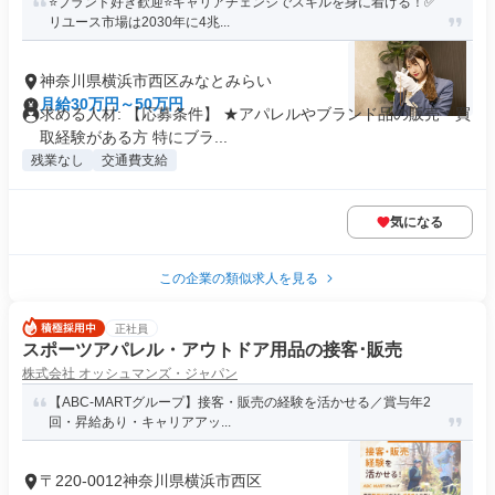
⭐ブランド好き歓迎⭐キャリアチェンジでスキルを身に着ける！✅
リユース市場は2030年に4兆...
神奈川県横浜市西区みなとみらい
月給30万円～50万円
求める人材: 【応募条件】 ★アパレルやブランド品の販売・買
取経験がある方 特にブラ...
残業なし
交通費支給
気になる
この企業の類似求人を見る
正社員
スポーツアパレル・アウトドア用品の接客･販売
株式会社 オッシュマンズ・ジャパン
【ABC-MARTグループ】接客・販売の経験を活かせる／賞与年2
回・昇給あり・キャリアアッ...
〒220-0012神奈川県横浜市西区