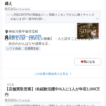
越え
株式会社いーふらん
＼月収150万円の実績あり✨／高額インセンでさらに稼ぐチャンス
があります❗ ✨賞与年2回✨...
神奈川県平塚市宝町
月給40万円～200万円
求める人材: 【求める人物像】 ・人と話すことが好きな方 ・
自分のがんばりや成果を正...
シフト自由
交通費支給
気になる
この企業の類似求人を見る
正社員
【店舗買取営業】/未経験活躍中/4人に1人が年収1,000万
円
株式会社いーふらん