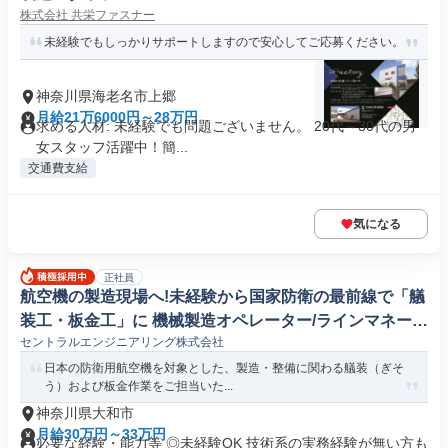
株式会社 共栄ファスナー
未経験でもしっかりサポートしますので安心してご応募ください。
神奈川県海老名市上郷
月給21万6000円～28万円
求める人材: 未経験でも問題ございません。 20代～30代の男
女スタッフ活躍中！簡...
交通費支給
気になる
正社員
航空機の製造現場へ!未経験から国家防衛の最前線で「艤
装工・板金工」に 機械製造オペレーター/ラインマネージ
セントラルエンジニアリング株式会社
ャー
日本の防衛用航空機を対象とした、製造・整備に関わる艤装（ぎそ
う）および板金作業をご担当いた...
神奈川県大和市
月給30万円～33万円
必要な経験・能力等 ◎未経験OK 技術系の実務経験が無い方も