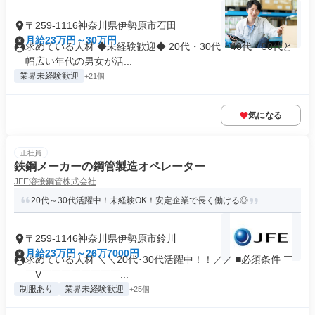
〒259-1116神奈川県伊勢原市石田
月給23万円～30万円
求めている人材 ◆未経験歓迎◆ 20代・30代・40代・50代と
幅広い年代の男女が活...
業界未経験歓迎
+21個
気になる
正社員
鉄鋼メーカーの鋼管製造オペレーター
JFE溶接鋼管株式会社
20代～30代活躍中！未経験OK！安定企業で長く働ける◎
〒259-1146神奈川県伊勢原市鈴川
月給23万円～26万7000円
求めている人材 ＼＼20代･30代活躍中！！／／ ■必須条件 ￣
￣V￣￣￣￣￣￣￣￣...
制服あり
業界未経験歓迎
+25個