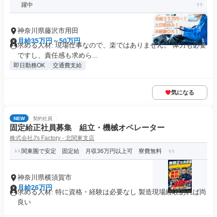
躍中
神奈川県藤沢市用田
月給35万円～50万円
求める人材: 現場仕事なので、楽ではありません。 体力も必要
ですし、責任感も求めら...
即日勤務OK
交通費支給
気になる
NEW
契約社員
固定給正社員募集 組立・機械オペレーター
株式会社J's Factory - 北関東支店
関東圏で安定 固定給 月収36万円以上可 寮費無料
神奈川県横須賀市
月給26万円
求める人材: 特に資格・経験は必要なし 製造現場経験あれば尚
良い