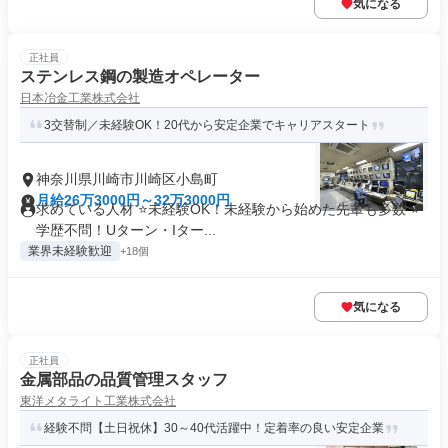
気になる
正社員
ステンレス鋼の製造オペレーター
日本冶金工業株式会社
3交替制／未経験OK！20代から安定企業でキャリアスタート
神奈川県川崎市川崎区小島町
月給26万3000円～32万3000円
求めている人材 ⭐未経験OK！未経験から始めた先輩も多数 ⭐
学歴不問！Uターン・Iター...
業界未経験歓迎
+18個
気になる
正社員
⾦属部品の品質管理スタッフ
東洋メタライト工業株式会社
経験不問【⼟⽇祝休】30～40代活躍中！定着率の良い安定企業