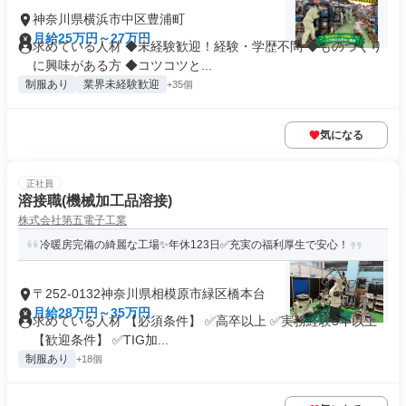
神奈川県横浜市中区豊浦町
月給25万円～27万円
求めている人材 ◆未経験歓迎！経験・学歴不問 ◆ものづくり
に興味がある方 ◆コツコツと...
制服あり
業界未経験歓迎
+35個
気になる
正社員
溶接職(機械加工品溶接)
株式会社第五電子工業
冷暖房完備の綺麗な工場✨年休123日✅充実の福利厚生で安心！
〒252-0132神奈川県相模原市緑区橋本台
月給28万円～35万円
求めている人材 【必須条件】 ✅高卒以上 ✅実務経験3年以上
【歓迎条件】 ✅TIG加...
制服あり
+18個