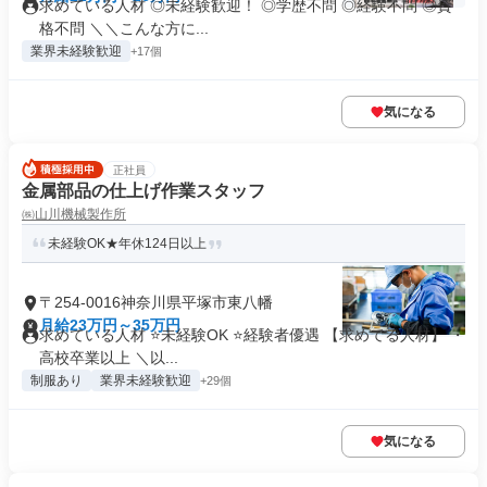
求めている人材 ◎未経験歓迎！ ◎学歴不問 ◎経験不問 ◎資
格不問 ＼＼こんな方に...
業界未経験歓迎
+17個
気になる
正社員
金属部品の仕上げ作業スタッフ
㈱山川機械製作所
未経験OK★年休124日以上
〒254-0016神奈川県平塚市東八幡
月給23万円～35万円
求めている人材 ⭐未経験OK ⭐経験者優遇 【求めてる人材】 ・
高校卒業以上 ＼以...
制服あり
業界未経験歓迎
+29個
気になる