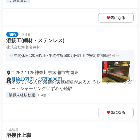
交通費支給
気になる
NEW
正社員
溶接工(鋼材・ステンレス)
株式会社海老名鋼材
年間休日120日以上×平均年収500万円以上で安定長期勤務可
〒252-1125神奈川県綾瀬市吉岡東
月給29万円～35万8000円
求めている人材 溶接の実務経験がある方 ※レーザー・ベンダ
ー・シャーリングいずれか経験...
業界未経験歓迎
+24個
気になる
正社員
溶接仕上職