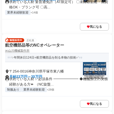
求めている人材 要普通免許（AT限定可） 〇未経験歓迎・無資
格OK・ブランク可 〇高...
業界未経験歓迎
+14個
気になる
正社員
航空機部品等のNCオペレーター
㈱山川機械製作所
✨年間休日124日⭐航空機部品を削る本物の技術✅
〒254-0016神奈川県平塚市東八幡
月給23万円～35万円
求めている人材 ✅必須条件 ━━━━━━━ ◆機械加工の実務
経験がある方⏩ （NC旋盤...
制服あり
業界未経験歓迎
+28個
気になる