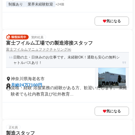
制服あり
業界未経験歓迎
+24個
気になる
契約社員
富士フイルム工場での製造溶接スタッフ
富士フイルムマニュファクチャリング㈱
日勤の土・日休みのお仕事です。未経験OK！通勤も安心の無料シ
ャトルバスあり！
神奈川県海老名市
月給24万7100円
資格・経験 溶接業務の経験がある方、歓迎いたします。 未経
験者でも社内教育及び社外教育...
気になる
正社員
製造スタッフ