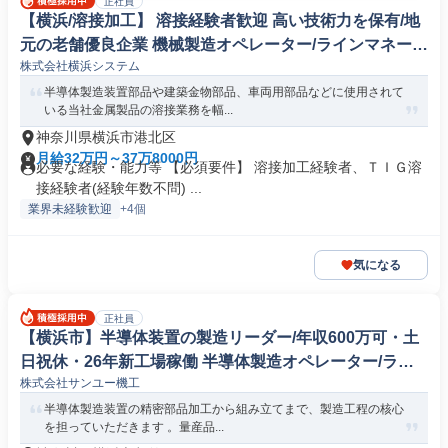
正社員
【横浜/溶接加工】 溶接経験者歓迎 高い技術力を保有/地
元の老舗優良企業 機械製造オペレーター/ラインマネージ
株式会社横浜システム
ャー
半導体製造装置部品や建築金物部品、車両用部品などに使用されて
いる当社金属製品の溶接業務を幅...
神奈川県横浜市港北区
月給32万円～37万8000円
必要な経験・能力等 【必須要件】 溶接加工経験者、ＴＩＧ溶
接経験者(経験年数不問) ...
業界未経験歓迎
+4個
気になる
正社員
【横浜市】半導体装置の製造リーダー/年収600万可・土
日祝休・26年新工場稼働 半導体製造オペレーター/ライ
株式会社サンユー機工
ンマネージャー
半導体製造装置の精密部品加工から組み立てまで、製造工程の核心
を担っていただきます 。量産品...