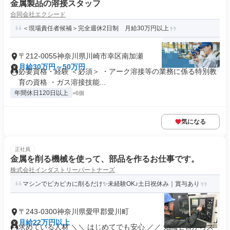
金属製品の溶接スタッフ
合同会社エクシード
＜現場責任者候補＞完全週休2日制 月給30万円以上
〒212-0055神奈川県川崎市幸区南加瀬
月給30万円～50万円
必要資格・経験 ＜必須＞ ・アーク溶接等の業務に係る特別教
育の資格 ・ガス溶接技能...
年間休日120日以上
+6個
気になる
正社員
金属を削る機械を使って、部品を作るお仕事です。
株式会社インダストリーパートナーズ
マシンでピカピカに削るだけ✨未経験OK♪土日祝休み｜賞与あり
〒243-0300神奈川県愛甲郡愛川町
月給22万円以上
求めている人材 ＼＼ はじめてでも安心 ／／ 知識ゼロからス