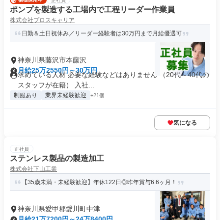
正社員
ポンプを製造する工場内で工程リーダー作業員
株式会社プロスキャリア
日勤＆土日祝休み／リーダー経験者は30万円まで月給優遇可
神奈川県藤沢市本藤沢
月給25万2550円～30万円
求めている人材 必要な経験などはありません （20代～40代の
スタッフが在籍） 入社...
制服あり
業界未経験歓迎
+21個
気になる
正社員
ステンレス製品の製造加工
株式会社下山工業
【35歳未満・未経験歓迎】年休122日◎昨年賞与6.6ヶ月！
神奈川県愛甲郡愛川町中津
月給21万7200円～24万8400円