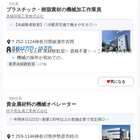
正社員
プラスチック・樹脂素材の機械加工作業員
斎藤樹脂工業株式会社
【未経験者歓迎】◇冷暖房完備で働きやすさ◎
〒252-1124神奈川県綾瀬市吉岡
月給22万円～35万円
求めている人材 未経験歓迎✨ 資格不要✨ ＜このような方歓迎
＞ 機械の操作が初めての...
業界未経験歓迎
+17個
気になる
契約社員
貴金属材料の機械オペレーター
田中貴金属工業株式会社
年間休日122日✨創業130年以上の老舗企業で安定感◎
〒259-1146神奈川県伊勢原市鈴川