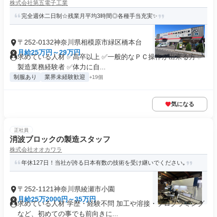
株式会社第五電子工業
完全週休二日制☆残業月平均3時間◎各種手当充実✨
〒252-0132神奈川県相模原市緑区橋本台
月給25万円～29万円
求めている人材 ✅高卒以上 ✅一般的なＰＣ操作が出来る方 ✅
製造業務経験者 ✅体力に自...
制服あり
業界未経験歓迎
+19個
気になる
正社員
消波ブロックの製造スタッフ
株式会社オオカワラ
年休127日！当社が誇る日本有数の技術を受け継いでください｡
〒252-1121神奈川県綾瀬市小園
月給25万2000円～35万円
求めている人材 学歴・経験不問 加工や溶接・プログラミング
など、初めての事でも前向きに...