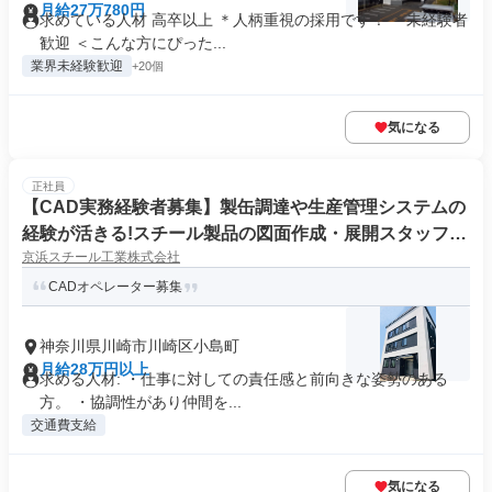
月給27万780円
求めている人材 高卒以上 ＊人柄重視の採用です！ ＊未経験者
歓迎 ＜こんな方にぴった...
業界未経験歓迎
+20個
気になる
正社員
【CAD実務経験者募集】製缶調達や生産管理システムの
経験が活きる!スチール製品の図面作成・展開スタッフ(M
京浜スチール工業株式会社
ICRO CADAM未経験OK)
CADオペレーター募集
神奈川県川崎市川崎区小島町
月給28万円以上
求める人材: ・仕事に対しての責任感と前向きな姿勢のある
方。 ・協調性があり仲間を...
交通費支給
気になる