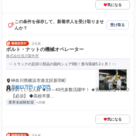
気になる
この条件を保存して、新着求人を受け取りませ
受け取る
んか？
正社員
ボルト・ナットの機械オペレーター
株式会社浅川製作所
トラックの足回り部品の国内シェア9割！賞与実績5.2ヶ月！
神奈川県横浜市港北区新羽町
月給21万円～45万円
求めている人材 ★20～40代多数活躍中！ ★実務経験は不問◎
【必須】 ◆高校卒業...
業界未経験歓迎
+25個
気になる
正社員