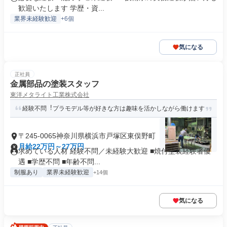
歓迎いたします 学歴・資...
業界未経験歓迎
+6個
気になる
正社員
⾦属部品の塗装スタッフ
東洋メタライト工業株式会社
経験不問︕プラモデル等が好きな⽅は趣味を活かしながら働けます
〒245-0065神奈川県横浜市戸塚区東俣野町
月給22万円～27万円
求めている人材 経験不問／未経験⼤歓迎 ■焼付塗装経験者優
遇 ■学歴不問 ■年齢不問...
制服あり
業界未経験歓迎
+14個
気になる