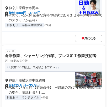
神奈川県鎌倉市岡本
時給1500円～1875円
求めている人材 必要な資格や経験はありません （20代～50代
のスタッフが在籍）
制服あり
業界未経験歓迎
+24個
気になる
正社員
倉庫作業、シャーリング作業、プレス加工作業技術者
西山鋼業株式会社
創業100年以上。未経験からプロへ
神奈川県横浜市中区錦町
月給25万円～35万円
求めている人材 【必須条件】 ～59歳の方(定年60歳 60歳以上
の場合、嘱託社員とし...
制服あり
ランチタイム
+21個