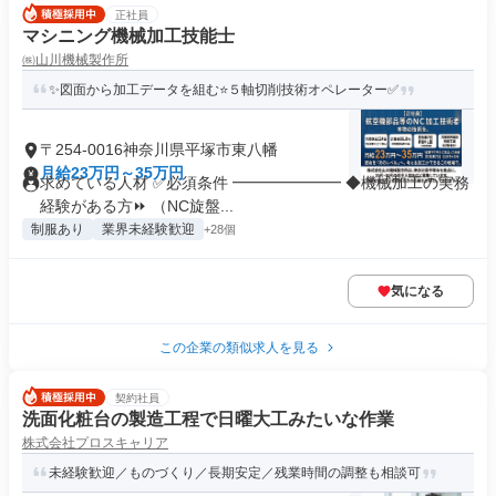
正社員
マシニング機械加工技能士
㈱山川機械製作所
✨図面から加工データを組む⭐５軸切削技術オペレーター✅
〒254-0016神奈川県平塚市東八幡
月給23万円～35万円
求めている人材 ✅必須条件 ━━━━━━━ ◆機械加工の実務
経験がある方⏩ （NC旋盤...
制服あり
業界未経験歓迎
+28個
気になる
この企業の類似求人を見る
契約社員
洗面化粧台の製造工程で日曜大工みたいな作業
株式会社プロスキャリア
未経験歓迎／ものづくり／長期安定／残業時間の調整も相談可