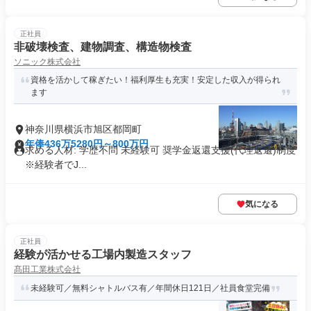
正社員
非破壊検査、建物調査、構造物検査
ソニック株式会社
資格を活かして稼ぎたい！福利厚生も充実！安定した収入が得られ
ます
神奈川県横浜市旭区都岡町
年俸436万5280円～800万円
求める人材: 学歴不問 未経験可 奨学金返還支援(代理返還)制度
※経験者でJ...
気になる
正社員
経験が活かせる工場内製造スタッフ
髙田工業株式会社
未経験可／無料シャトルバス有／年間休日121日／社員食堂完備