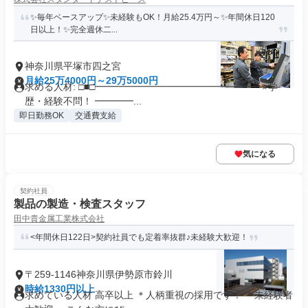
✨毎年ベースアップ✨未経験もOK！月給25.4万円～✨年間休日120
日以上！✨完全週休二...
神奈川県平塚市四之宮
月給25万4000円～29万5000円
求める人材: □■□━━━━━━━━━━━━━━━━━ ⭐学
歴・経験不問！ ━━━━...
即日勤務OK
交通費支給
気になる
契約社員
製品の製造・検査スタッフ
田中貴金属工業株式会社
<年間休日122日>契約社員でも定着率抜群♪未経験大歓迎！
〒259-1146神奈川県伊勢原市鈴川
時給1330円以上
求めている人材 高卒以上 ＊人柄重視の採用です！ ＊未経験者