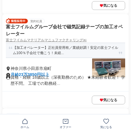
気になる
契約社員
富士フイルムグループ会社で磁気記録テープの加工オペ
レーター
富士フイルムマテリアルマニュファクチャリング㈱
【加工オペレーター】正社員登用有／業績好調！安定の富士フイル
ム100％子会社で働こう！未経...
神奈川県小田原市扇町
月給23万3850円以上
資格・経験 18歳以上（深夜勤務のため） ★未経験者歓迎！ 学
歴不問。 工場での勤務経...
気になる
正社員
金属資源のリサイクル工場スタッフ
神鋼商事株式会社
ホーム
オファー
気になる