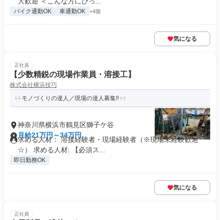
大歓迎 ＜こんな方にぴっ...
バイク通勤OK
車通勤OK
+4個
気になる
正社員
【少数精鋭の現場作業員・溶接工】
株式会社横浜技巧
モノづくりの達人／現場の達人募集!!
神奈川県横浜市鶴見区獅子ケ谷
月給21万円～34万円
求める人材： 溶接経験者・現場経験者（※現場未経験歓迎
☆） 求める人材: 【必須ス...
即日勤務OK
気になる
正社員