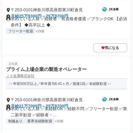
〒253-0101神奈川県高座郡寒川町倉見
月給25万9300円～29万9700円
求めている人材 ✅経験者・有資格者優遇 ✅ブランクOK 【必須
条件】 ◆高卒以上 ◆...
フリーター歓迎
+29個
気になる
正社員
プライム上場企業の製造オペレーター
ＪＸ金属株式会社
年収500万以上／昨年賞与6.41ヶ月／面接1回／未経験歓迎
〒253-0101神奈川県高座郡寒川町倉見
月給21万7000円～29万9700円
求めている人材 ✅未経験OK ✅経験不問 ✅フリーター歓迎 ✅第
二新卒歓迎 ✅経験者・...
制服あり
業界未経験歓迎
+30個