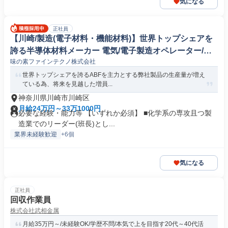
気になる
正社員
【川崎/製造(電子材料・機能材料)】世界トップシェアを
誇る半導体材料メーカー 電気/電子製造オペレーター/ラ
味の素ファインテクノ株式会社
インマネージャー
世界トップシェアを誇るABFを主力とする弊社製品の生産量が増え
ている為、将来を見越した増員...
神奈川県川崎市川崎区
月給24万円～33万1000円
必要な経験・能力等 【いずれか必須】 ■化学系の専攻且つ製
造業でのリーダー(班長)とし...
業界未経験歓迎
+6個
気になる
正社員
回収作業員
株式会社武相金属
月給35万円～/未経験OK/学歴不問/本気で上を目指す20代～40代活