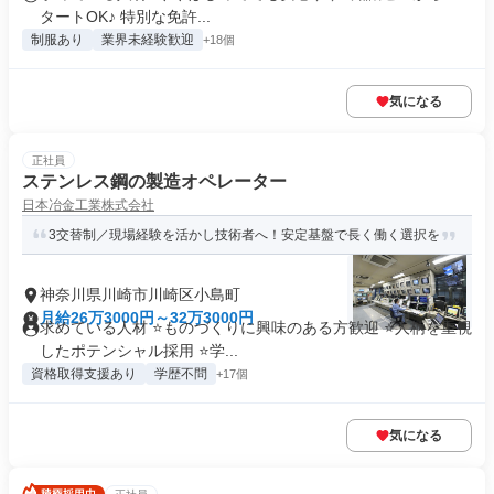
タートOK♪ 特別な免許...
制服あり
業界未経験歓迎
+18個
気になる
正社員
ステンレス鋼の製造オペレーター
日本冶金工業株式会社
3交替制／現場経験を活かし技術者へ！安定基盤で長く働く選択を
神奈川県川崎市川崎区小島町
月給26万3000円～32万3000円
求めている人材 ⭐ものづくりに興味のある方歓迎 ⭐人柄を重視
したポテンシャル採用 ⭐学...
資格取得支援あり
学歴不問
+17個
気になる