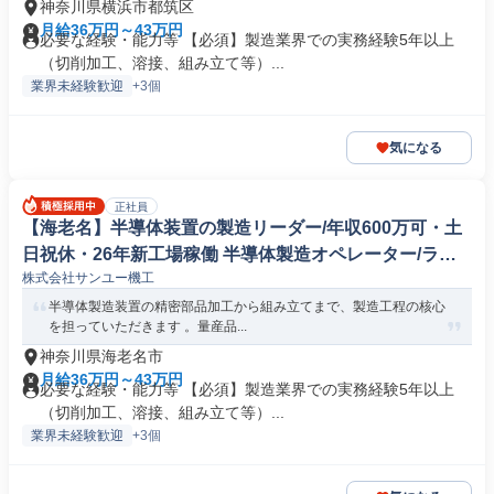
神奈川県横浜市都筑区
月給36万円～43万円
必要な経験・能力等 【必須】製造業界での実務経験5年以上
（切削加工、溶接、組み立て等）...
業界未経験歓迎
+3個
気になる
正社員
【海老名】半導体装置の製造リーダー/年収600万可・土
日祝休・26年新工場稼働 半導体製造オペレーター/ライ
株式会社サンユー機工
ンマネージャー
半導体製造装置の精密部品加工から組み立てまで、製造工程の核心
を担っていただきます 。量産品...
神奈川県海老名市
月給36万円～43万円
必要な経験・能力等 【必須】製造業界での実務経験5年以上
（切削加工、溶接、組み立て等）...
業界未経験歓迎
+3個