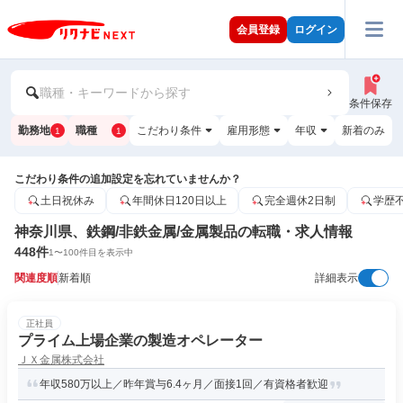
会員登録
ログイン
職種・キーワードから探す
条件保存
勤務地
職種
こだわり条件
雇用形態
年収
新着のみ
1
1
こだわり条件の追加設定を忘れていませんか？
土日祝休み
年間休日120日以上
完全週休2日制
学歴
神奈川県、鉄鋼/非鉄金属/金属製品の転職・求人情報
448
件
1
〜
100
件目を表示中
関連度順
新着順
詳細表示
正社員
プライム上場企業の製造オペレーター
ＪＸ金属株式会社
年収580万以上／昨年賞与6.4ヶ月／面接1回／有資格者歓迎