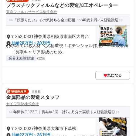
プラスチックフィルムなどの製造加工オペレーター
東京フィルムサービス株式会社
「頑張りたい」その気持ちを全力応援！✅40歳未満✅未経験歓迎
〒252-0331神奈川県相模原市南区大野台
月給20万円～30万円
求めている人材 ＼人柄重視！ポテンシャル採用／ ✅40歳未満
（長期キャリア形成のため...
業界未経験歓迎
+22個
気になる
正社員
金属部品の製造スタッフ
セイワ電熱株式会社
年間休日122日｜賞与年3回・計7ヶ月分の実績｜未経験歓迎◎
〒242-0027神奈川県大和市下草柳
月給22万円～26万円