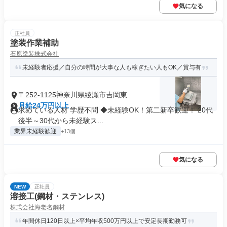
気になる
正社員
塗装作業補助
石原塗装株式会社
未経験者応援／自分の時間が大事な人も稼ぎたい人もOK／賞与有
〒252-1125神奈川県綾瀬市吉岡東
月給24万円以上
求めている人材 学歴不問 ◆未経験OK！第二新卒歓迎！ 20代
後半～30代から未経験ス...
業界未経験歓迎
+13個
気になる
NEW
正社員
溶接工(鋼材・ステンレス)
株式会社海老名鋼材
年間休日120日以上×平均年収500万円以上で安定長期勤務可