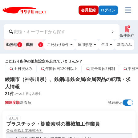
会員登録
ログイン
職種・キーワードから探す
条件保存
勤務地
職種
こだわり条件
雇用形態
年収
新着のみ
1
1
こだわり条件の追加設定を忘れていませんか？
土日祝休み
年間休日120日以上
完全週休2日制
学歴
綾瀬市（神奈川県）、鉄鋼/非鉄金属/金属製品の転職・求
人情報
21
件
1
〜
21
件目を表示中
関連度順
新着順
詳細表示
正社員
プラスチック・樹脂素材の機械加工作業員
斎藤樹脂工業株式会社