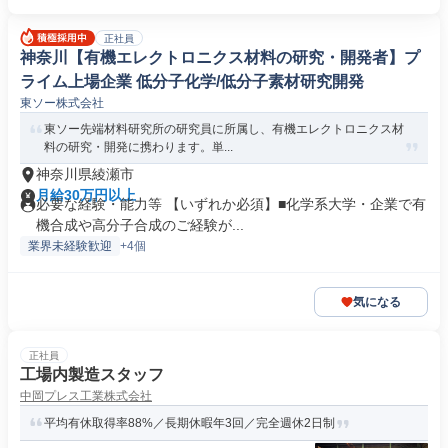
正社員
神奈川【有機エレクトロニクス材料の研究・開発者】プ
ライム上場企業 低分子化学/低分子素材研究開発
東ソー株式会社
東ソー先端材料研究所の研究員に所属し、有機エレクトロニクス材
料の研究・開発に携わります。単...
神奈川県綾瀬市
月給30万円以上
必要な経験・能力等 【いずれか必須】■化学系大学・企業で有
機合成や高分子合成のご経験が...
業界未経験歓迎
+4個
気になる
正社員
工場内製造スタッフ
中岡プレス工業株式会社
平均有休取得率88%／長期休暇年3回／完全週休2日制