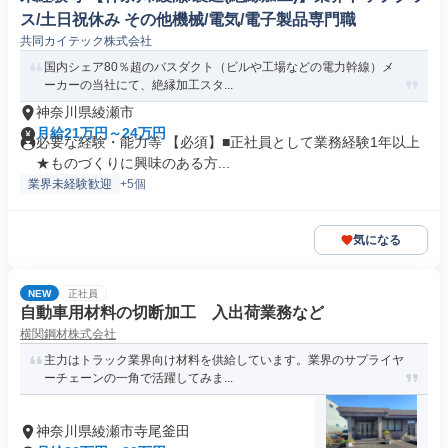
ス/土日祝休み その他機械/電気/電子製品専門職
共同カイテック株式会社
国内シェア80％超のバスダクト（ビルや工場などの電力幹線）メ
ーカーの当社にて、絶縁加工スタ...
神奈川県綾瀬市
月給21万円～24万円
必要な経験・能力等 【必須】■正社員として業務経験1年以上
★ものづくりに興味のある方...
業界未経験歓迎
+5個
気になる
NEW
正社員
自動車用材料の切断加工 入出荷業務など
横関鋼材株式会社
主力はトラック業界向け材料を供給しています。業界のサプライヤ
ーチェーンの一角で活躍してみま...
神奈川県綾瀬市寺尾釜田