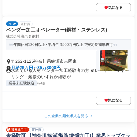
気になる
NEW
正社員
ベンダー加工オペレーター(鋼材・ステンレス)
株式会社海老名鋼材
年間休日120日以上×平均年収500万円以上で安定長期勤務可
〒252-1125神奈川県綾瀬市吉岡東
月給29万円～35万8000円
求めている人材 ベンダー加工経験者の方 ※レーザー・シャー
リング・溶接のいずれか経験が...
業界未経験歓迎
+24個
気になる
この企業の類似求人を見る
正社員
未経験可 【神奈川/綾瀬/製造(絶縁加工)】業界トップクラ