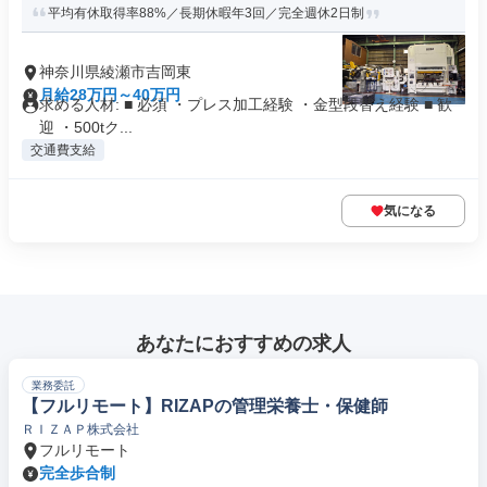
平均有休取得率88%／長期休暇年3回／完全週休2日制
神奈川県綾瀬市吉岡東
月給28万円～40万円
求める人材: ■ 必須 ・プレス加工経験 ・金型段替え経験 ■ 歓
迎 ・500tク...
交通費支給
気になる
あなたにおすすめの求人
業務委託
【フルリモート】RIZAPの管理栄養士・保健師
ＲＩＺＡＰ株式会社
フルリモート
完全歩合制