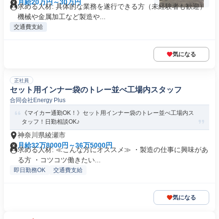
月給20万円～30万円
求める人材: 具体的な業務を遂行できる方（未経験者も歓迎）
機械や金属加工など製造や...
交通費支給
気になる
正社員
セット用インナー袋のトレー並べ工場内スタッフ
合同会社Energy Plus
《マイカー通勤OK！》セット用インナー袋のトレー並べ工場内ス
タッフ！日勤相談OK♪
神奈川県綾瀬市
月給32万8000円～36万5000円
求める人材: ≪こんな方にオススメ≫ ・製造の仕事に興味があ
る方 ・コツコツ働きたい...
即日勤務OK
交通費支給
気になる