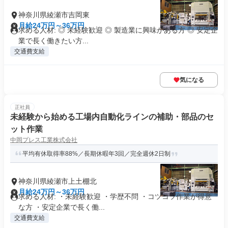
神奈川県綾瀬市吉岡東
月給24万円～36万円
求める人材: ◎ 未経験歓迎 ◎ 製造業に興味がある方 ◎ 安定企
業で長く働きたい方...
交通費支給
気になる
正社員
未経験から始める工場内自動化ラインの補助・部品のセ
ット作業
中岡プレス工業株式会社
平均有休取得率88%／長期休暇年3回／完全週休2日制
神奈川県綾瀬市上土棚北
月給24万円～36万円
求める人材: ・未経験歓迎 ・学歴不問 ・コツコツ作業が得意
な方 ・安定企業で長く働...
交通費支給