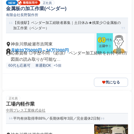
NEW
正社員
金属板の加工作業(ベンダー)
有限会社長野製作所
【長後駅】ベンダー加工経験者募集｜土日休み★残業少◎金属板の
加工作業（ベンダー）
神奈川県綾瀬市吉岡東
月給20万5000円～34万7000円
応募資格 ◎学歴不問 《必須》 ベンダー加工経験をお持ちの方
図面の読み取りが可能な...
60代も応募可
車通勤OK
+5個
気になる
正社員
工場内軽作業
中岡プレス工業株式会社
平均有休取得率88%／長期休暇年3回／完全週休2日制