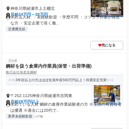
神奈川県綾瀬市上土棚北
月給24万円～30万円
求める人材: ・未経験歓迎 ・学歴不問 ・コツコツ作業が得意
な方 ・安定企業で長く働...
交通費支給
気になる
正社員
鋼材を扱う倉庫内作業員(保管・出荷準備)
株式会社海老名鋼材
✨3年目以上の方はほぼ全員年収500万円以上！待遇安定充実✨
〒252-1125神奈川県綾瀬市吉岡東
月給29万円以上
求めている人材 鋼材の倉庫作業経験者の方 ※玉掛の有資格者
は優遇 ※過去には20代で...
業界未経験歓迎
+17個