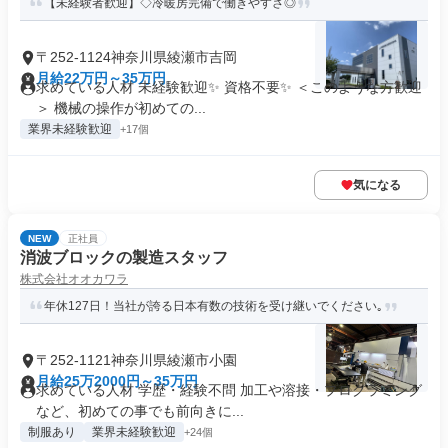
【未経験者歓迎】◇冷暖房完備で働きやすさ◎
〒252-1124神奈川県綾瀬市吉岡
月給22万円～35万円
求めている人材 未経験歓迎✨ 資格不要✨ ＜このような方歓迎
＞ 機械の操作が初めての...
業界未経験歓迎
+17個
気になる
NEW
正社員
消波ブロックの製造スタッフ
株式会社オオカワラ
年休127日！当社が誇る日本有数の技術を受け継いでください｡
〒252-1121神奈川県綾瀬市小園
月給25万2000円～35万円
求めている人材 学歴・経験不問 加工や溶接・プログラミング
など、初めての事でも前向きに...
制服あり
業界未経験歓迎
+24個