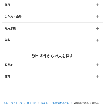
職種
こだわり条件
雇用形態
年収
別の条件から求人を探す
勤務地
職種
転職・求人トップ
/
神奈川県
/
綾瀬市
/
化学/素材専門職
/
鉄鋼/非鉄金属/金属製品