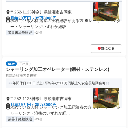
〒252-1125神奈川県綾瀬市吉岡東
月給29万円～35万8000円
求めている人材 溶接の実務経験がある方 ※レーザー・ベンダ
ー・シャーリングいずれか経験...
業界未経験歓迎
+24個
気になる
NEW
正社員
シャーリング加工オペレーター(鋼材・ステンレス)
株式会社海老名鋼材
年間休日120日以上×平均年収500万円以上で安定長期勤務可
〒252-1125神奈川県綾瀬市吉岡東
月給29万円～35万8000円
求めている人材 シャーリング加工経験者の方 ※レーザー・シ
ャーリング・溶接のいずれか経...
業界未経験歓迎
+24個