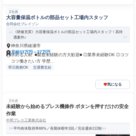
正社員
大容量保温ボトルの部品セット工場内スタッフ
合同会社ブレイゾン
《研修充実》大容量保温ボトルの部品セット工場内スタッフ！高待
遇案件♪
神奈川県綾瀬市
月給33万円～37万円
求める人材: ■製造未経験の方大歓迎■ ◎業界未経験OK ◎コツ
コツ働きたい方 学歴...
即日勤務OK
交通費支給
気になる
正社員
未経験から始めるプレス機操作 ボタンを押すだけの安全
作業
中岡プレス工業株式会社
平均有休取得率88%／長期休暇年3回／完全週休2日制