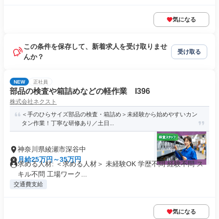
気になる
この条件を保存して、新着求人を受け取りませ
受け取る
んか？
NEW
正社員
部品の検査や箱詰めなどの軽作業 I396
株式会社ネクスト
＜手のひらサイズ部品の検査・箱詰め＞未経験から始めやすいカン
タン作業！丁寧な研修あり／土日...
神奈川県綾瀬市深谷中
月給25万円～35万円
求める人材: ＜求める人材＞ 未経験OK 学歴不問 経験不問 ス
キル不問 工場ワーク...
交通費支給
気になる