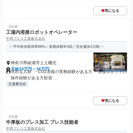
気になる
正社員
工場内溶接ロボットオペレーター
中岡プレス工業株式会社
平均有休取得率88%／長期休暇年3回／完全週休2日制
神奈川県綾瀬市上土棚北
月給24万円～36万円
求める人材: ・CO2溶接の実務経験がある方 ・溶接ロボットの
操作経験がある方歓迎 ...
交通費支給
気になる
正社員
中厚板のプレス加工 プレス技能者
中岡プレス工業株式会社