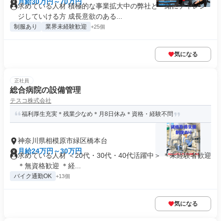
月給30万円～70万円
求めている人材 積極的な事業拡大中の弊社と一緒にチャレン
ジしていける方 成長意欲のある...
制服あり
業界未経験歓迎
+25個
気になる
正社員
総合病院の設備管理
テスコ株式会社
福利厚生充実＊残業少なめ＊月8日休み＊資格・経験不問
神奈川県相模原市緑区橋本台
月給24万円～30万円
求めている人材 ＜20代・30代・40代活躍中＞ ＊未経験者歓迎
＊無資格歓迎 ＊経...
バイク通勤OK
+13個
気になる