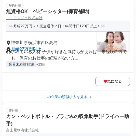
契約社員
無資格OK ベビーシッター(保育補助)
ル・アンジェ株式会社
月給27万円～！完全週休２日！年間休日120日以上！
神奈川県横浜市西区高島
月給27万円以上
求めている人材 子供が好きな気持ちがあれば、未経験の方で
も、保育のお仕事の経験がない方...
業界未経験歓迎
+23個
気になる
この企業の類似求人を見る
正社員
カン・ペットボトル・プラごみの収集助手(ドライバー助
手)
富士電物流株式会社