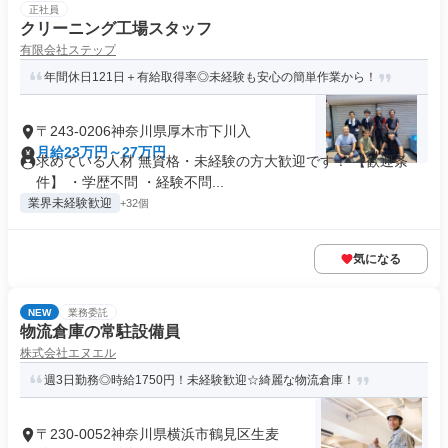
正社員
クリーニング工場スタッフ
有限会社ステップ
年間休日121日＋有給取得率◎未経験も安心の簡単作業から！
〒243-0206神奈川県厚木市下川入
月給23万円～27万円
求めている人材 無資格・未経験の方大歓迎です！ 【歓迎条
件】 ・学歴不問 ・経験不問...
業界未経験歓迎
+32個
気になる
NEW
業務委託
物流倉庫の常駐設備員
株式会社エヌエル
週3日勤務◎時給1750円！未経験歓迎☆綺麗な物流倉庫！
〒230-0052神奈川県横浜市鶴見区生麦