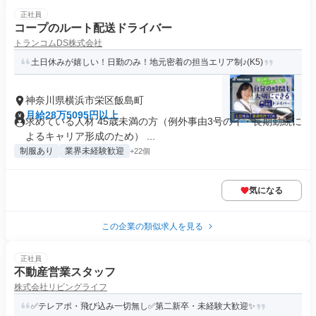
正社員
コープのルート配送ドライバー
トランコムDS株式会社
土日休みが嬉しい！日勤のみ！地元密着の担当エリア制♪(K5)
神奈川県横浜市栄区飯島町
月給28万5095円以上
求めている人材 45歳未満の方（例外事由3号のイ・長期勤続に
よるキャリア形成のため） ...
制服あり
業界未経験歓迎
+22個
気になる
この企業の類似求人を見る
正社員
不動産営業スタッフ
株式会社リビングライフ
✅テレアポ・飛び込み一切無し✅第二新卒・未経験大歓迎✨