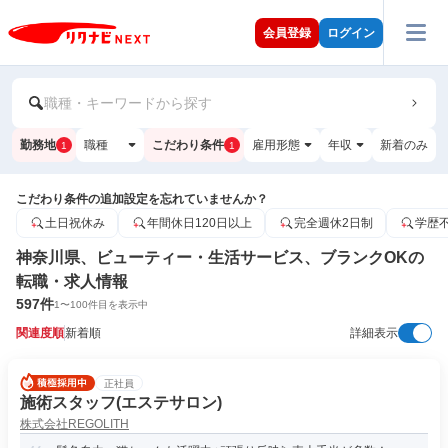
会員登録
ログイン
職種・キーワードから探す
勤務地
職種
こだわり条件
雇用形態
年収
新着のみ
1
1
こだわり条件の追加設定を忘れていませんか？
土日祝休み
年間休日120日以上
完全週休2日制
学歴
神奈川県、ビューティー・生活サービス、ブランクOKの
転職・求人情報
597
件
1
〜
100
件目を表示中
関連度順
新着順
詳細表示
正社員
施術スタッフ(エステサロン)
株式会社REGOLITH