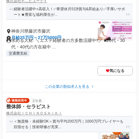
株式会社不二ビユーテイ
経験者活躍中⭐️高収入！✅希望休月5日❗️賞与&昇給あり✅手厚いサポ
ート★豊富な福利厚生が...
神奈川県藤沢市藤沢
月給25万円～27万5000円
求める人材: ＼エステ経験者の方多数活躍中‼／ ■20代・30
代・40代の方在籍中 ...
交通費支給
気になる
この企業の類似求人を見る
正社員
整体師・セラピスト
株式会社ＩＣＨＩＮＯＳＨＩＫＩ
＜無資格・未経験OK＞賞与平均200万円｜1000万円プレイヤーも
目指せる｜技術研修が充実...