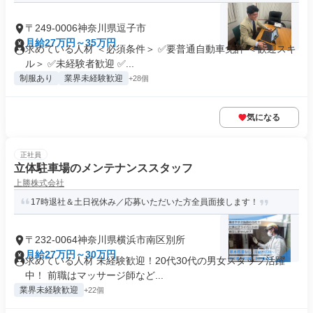
〒249-0006神奈川県逗子市
月給27万円～35万円
求めている人材 ＜必須条件＞ ✅要普通自動車免許 ＜歓迎スキ
ル＞ ✅未経験者歓迎 ✅...
制服あり
業界未経験歓迎
+28個
気になる
正社員
立体駐車場のメンテナンススタッフ
上勝株式会社
17時退社＆土日祝休み／応募いただいた方全員面接します！
〒232-0064神奈川県横浜市南区別所
月給27万円～30万円
求めている人材 未経験歓迎！20代30代の男女スタッフ活躍
中！ 前職はマッサージ師など...
業界未経験歓迎
+22個