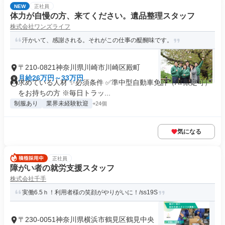
NEW
正社員
体力が自慢の方、来てください。遺品整理スタッフ
株式会社ワンズライフ
汗かいて、感謝される。それがこの仕事の醍醐味です。
〒210-0821神奈川県川崎市川崎区殿町
月給26万円～33万円
求めている人材 ✨必須条件 ✅準中型自動車免許（AT限定可）
をお持ちの方 ※毎日トラッ...
制服あり
業界未経験歓迎
+24個
気になる
正社員
障がい者の就労支援スタッフ
株式会社千手
実働6.5ｈ！利用者様の笑顔がやりがいに！/ss19S
〒230-0051神奈川県横浜市鶴見区鶴見中央