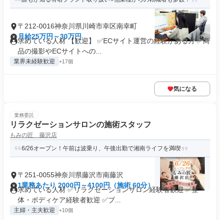
〒212-0016神奈川県川崎市幸区南幸町
月給25万円～30万円
求めている人材 【歓迎】 ✅ECサイト運営の経験がある方 ✅商
品の撮影やECサイトへの...
業界未経験歓迎
+17個
気になる
業務委託
リラクゼーションサロンの施術スタッフ
もみの匠 藤沢店
6/26オープン！午前は波乗り、午後出勤で湘南ライフを満喫
〒251-0055神奈川県藤沢市南藤沢
1業務あたり 2000円～4100円（施術 60分）
求めている人材 ✅リラクゼーションサロン経験者歓迎 ✅整
体・ボディケア経験者歓迎 ✅ブ...
主婦・主夫歓迎
+10個