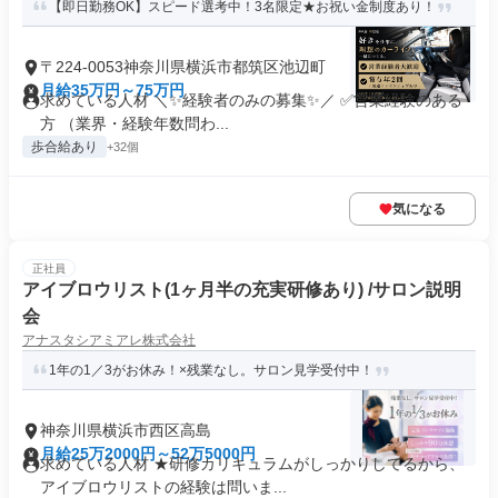
【即日勤務OK】スピード選考中！3名限定★お祝い金制度あり！
〒224-0053神奈川県横浜市都筑区池辺町
月給35万円～75万円
求めている人材 ＼✨経験者のみの募集✨／ ✅営業経験のある
方 （業界・経験年数問わ...
歩合給あり
+32個
気になる
正社員
アイブロウリスト(1ヶ月半の充実研修あり) /サロン説明
会
アナスタシアミアレ株式会社
1年の1／3がお休み！×残業なし。サロン見学受付中！
神奈川県横浜市西区高島
月給25万2000円～52万5000円
求めている人材 ★研修カリキュラムがしっかりしてるから、
アイブロウリストの経験は問いま...