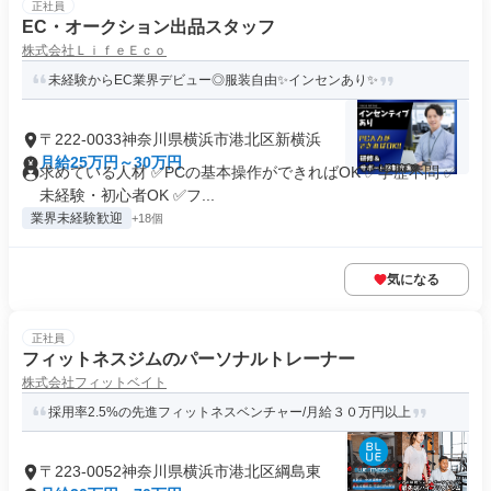
正社員
EC・オークション出品スタッフ
株式会社ＬｉｆｅＥｃｏ
未経験からEC業界デビュー◎服装自由✨インセンあり✨
〒222-0033神奈川県横浜市港北区新横浜
月給25万円～30万円
求めている人材 ✅PCの基本操作ができればOK ✅学歴不問 ✅
未経験・初心者OK ✅フ...
業界未経験歓迎
+18個
気になる
正社員
フィットネスジムのパーソナルトレーナー
株式会社フィットベイト
採用率2.5%の先進フィットネスベンチャー/月給３０万円以上
〒223-0052神奈川県横浜市港北区綱島東