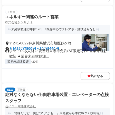
正社員
エネルギー関連のルート営業
株式会社シンサナミ
未経験歓迎◎年休120日⭐既存中心でテレアポ・飛び込みなし
〒241-0022神奈川県横浜市旭区鶴ケ峰
月給25万7800円～30万9440円
求めている人材 ✅要普通自動車免許(AT限定可) ⏩営業未経験
歓迎 ⏩業界未経験歓迎...
業界未経験歓迎
+20個
気になる
NEW
正社員
絶対なくならない仕事|駐車場装置・エレベーターの点検
スタッフ
セイユー電機株式会社
「地味だけど…実は"アリ"かも！」未経験から手に職つく技術職