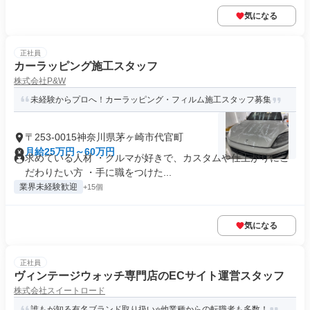
気になる
正社員
カーラッピング施工スタッフ
株式会社P&W
未経験からプロへ！カーラッピング・フィルム施工スタッフ募集
〒253-0015神奈川県茅ヶ崎市代官町
月給25万円～60万円
求めている人材 ・クルマが好きで、カスタムや仕上がりにこ
だわりたい方 ・手に職をつけた...
業界未経験歓迎
+15個
気になる
正社員
ヴィンテージウォッチ専門店のECサイト運営スタッフ
株式会社スイートロード
誰もが知る有名ブランド取り扱い⭐他業種からの転職者も多数！