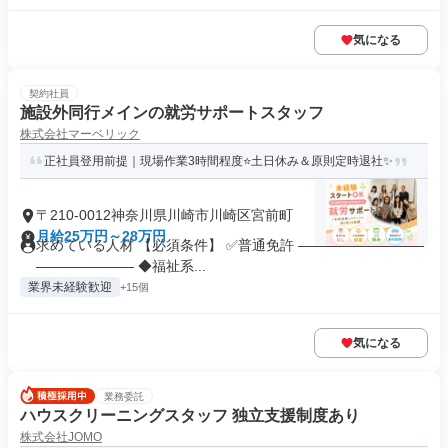
気になる
契約社員
施設外同行メインの就労サポートスタッフ
株式会社マーベリック
正社員登用前提｜現場作業3時間程度⭐土日休み＆原則定時退社✨
〒210-0012神奈川県川崎市川崎区宮前町
月給25万円～28万円
求めている人材 【必須条件】 ✅普通免許 ―――――――――
――――――― ◆福祉系...
業界未経験歓迎
+15個
気になる
業務委託
ハウスクリーニングスタッフ 独立支援制度あり
株式会社JOMO