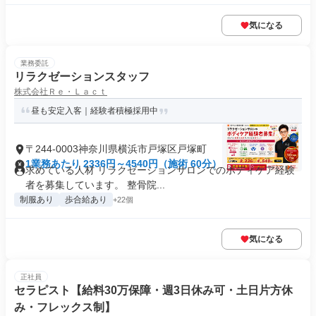
気になる
業務委託
リラクゼーションスタッフ
株式会社Ｒｅ・Ｌａｃｔ
昼も安定入客｜経験者積極採用中
〒244-0003神奈川県横浜市戸塚区戸塚町
1業務あたり 2336円～4540円（施術 60分）
求めている人材 リラクゼーションサロンでのボディケア経験
者を募集しています。 整骨院...
制服あり
歩合給あり
+22個
気になる
正社員
セラピスト【給料30万保障・週3日休み可・土日片方休
み・フレックス制】