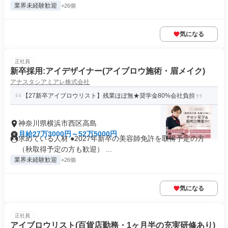
業界未経験歓迎
+26個
気になる
正社員
新卒採用:アイデザイナー(アイブロウ施術・眉メイク)
アナスタシアミアレ株式会社
【27新卒アイブロウリスト】残業ほぼ無★奨学金80%会社負担
神奈川県横浜市西区高島
月給27万3000円～52万5000円
求めている人材 ●2027年新卒の美容師免許を取得予定の方
（秋取得予定の方も歓迎） ...
業界未経験歓迎
+26個
気になる
正社員
アイブロウリスト(百貨店勤務・1ヶ月半の充実研修あり)