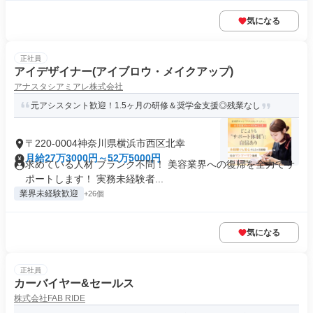
気になる
正社員
アイデザイナー(アイブロウ・メイクアップ)
アナスタシアミアレ株式会社
元アシスタント歓迎！1.5ヶ月の研修＆奨学金支援◎残業なし
〒220-0004神奈川県横浜市西区北幸
月給27万3000円～52万5000円
求めている人材 ブランク不問！ 美容業界への復帰を全力でサ
ポートします！ 実務未経験者...
業界未経験歓迎
+26個
気になる
正社員
カーバイヤー&セールス
株式会社FAB RIDE