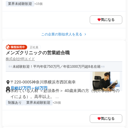
業界未経験歓迎
+15個
気になる
この企業の類似求人を見る
正社員
メンズクリニックの営業総合職
株式会社HRエイド
未経験歓迎！平均年収750万円／年収1000万円超8名在籍
〒220-0005神奈川県横浜市西区南幸
月給27万円～60万円
求めている人材 ＜必須条件＞ 40歳未満の方（例外事由3号の
イによる）。高卒以上。 ...
制服あり
業界未経験歓迎
+26個
気になる