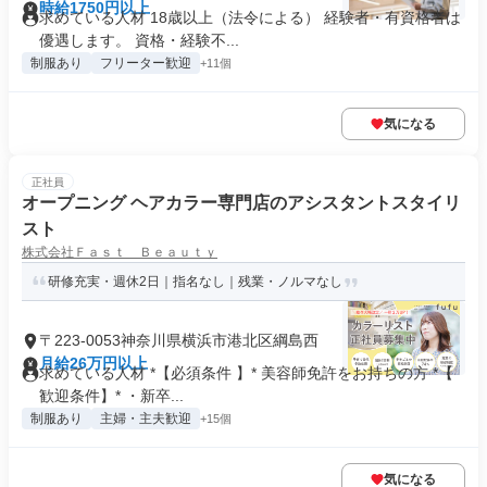
時給1750円以上
求めている人材 18歳以上（法令による） 経験者・有資格者は
優遇します。 資格・経験不...
制服あり
フリーター歓迎
+11個
気になる
正社員
オープニング ヘアカラー専門店のアシスタントスタイリ
スト
株式会社Ｆａｓｔ Ｂｅａｕｔｙ
研修充実・週休2日｜指名なし｜残業・ノルマなし
〒223-0053神奈川県横浜市港北区綱島西
月給26万円以上
求めている人材 *【必須条件 】* 美容師免許をお持ちの方 *【
歓迎条件】* ・新卒...
制服あり
主婦・主夫歓迎
+15個
気になる