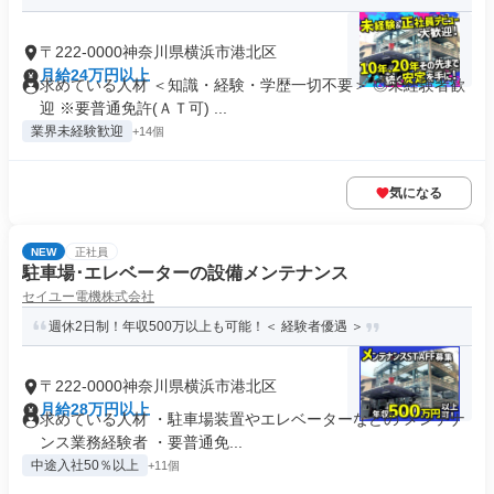
〒222-0000神奈川県横浜市港北区
月給24万円以上
求めている人材 ＜知識・経験・学歴一切不要＞ ◎未経験者歓
迎 ※要普通免許(ＡＴ可) ...
業界未経験歓迎
+14個
気になる
NEW
正社員
駐車場･エレベーターの設備メンテナンス
セイユー電機株式会社
週休2日制！年収500万以上も可能！＜ 経験者優遇 ＞
〒222-0000神奈川県横浜市港北区
月給28万円以上
求めている人材 ・駐車場装置やエレベーターなどの メンテナ
ンス業務経験者 ・要普通免...
中途入社50％以上
+11個