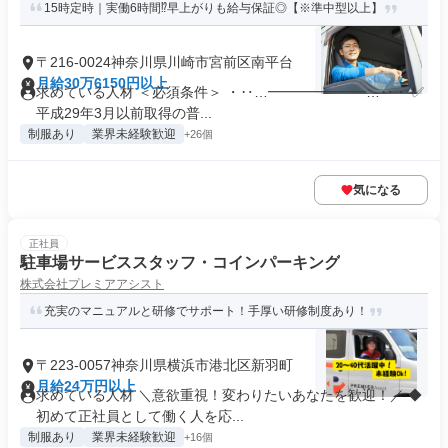
15時定時｜実働6時間⁉早上がりも給与保証◎【※準中型以上】
〒216-0024神奈川県川崎市宮前区南平台
月給30万6150円以上
求めている人材 ＜必須条件＞ ・‥…━━━━━━━…‥・ ✅
平成29年3月以前取得の普...
制服あり
業界未経験歓迎
+26個
気になる
正社員
駐車場サービススタッフ・コインパーキング
株式会社プレミアアシスト
充実のマニュアルと研修でサポート！手厚い研修制度あり！
〒223-0057神奈川県横浜市港北区新羽町
月給24万円以上
求めている人材 ＼意欲重視！変わりたいあなたを歓迎！／ ◆
初めて正社員として働く人を応...
制服あり
業界未経験歓迎
+16個