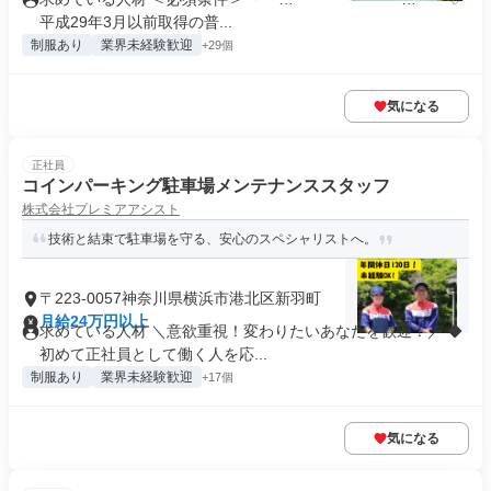
平成29年3月以前取得の普...
制服あり
業界未経験歓迎
+29個
気になる
正社員
コインパーキング駐車場メンテナンススタッフ
株式会社プレミアアシスト
技術と結束で駐車場を守る、安心のスペシャリストへ。
〒223-0057神奈川県横浜市港北区新羽町
月給24万円以上
求めている人材 ＼意欲重視！変わりたいあなたを歓迎！／ ◆
初めて正社員として働く人を応...
制服あり
業界未経験歓迎
+17個
気になる