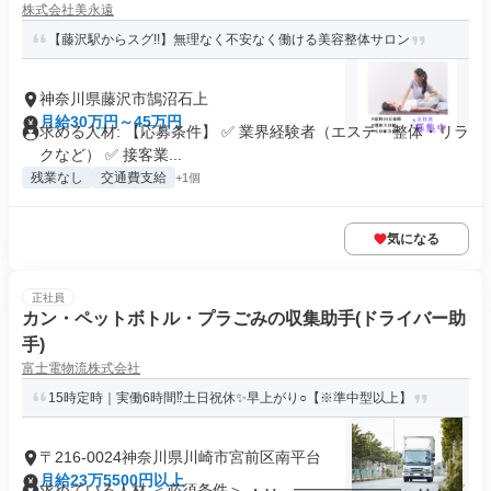
株式会社美永遠
【藤沢駅からスグ!!】無理なく不安なく働ける美容整体サロン
神奈川県藤沢市鵠沼石上
月給30万円～45万円
求める人材: 【応募条件】 ✅ 業界経験者（エステ・整体・リラ
クなど） ✅ 接客業...
残業なし
交通費支給
+1個
気になる
正社員
カン・ペットボトル・プラごみの収集助手(ドライバー助
手)
富士電物流株式会社
15時定時｜実働6時間⁉土日祝休✨早上がり○【※準中型以上】
〒216-0024神奈川県川崎市宮前区南平台
月給23万5500円以上
求めている人材 ＜必須条件＞ ・‥…━━━━━━━…‥・ ✅