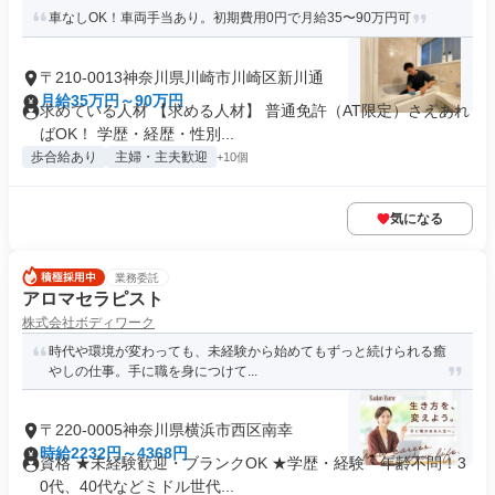
車なしOK！車両手当あり。初期費用0円で月給35〜90万円可
〒210-0013神奈川県川崎市川崎区新川通
月給35万円～90万円
求めている人材 【求める人材】 普通免許（AT限定）さえあれ
ばOK！ 学歴・経歴・性別...
歩合給あり
主婦・主夫歓迎
+10個
気になる
業務委託
アロマセラピスト
株式会社ボディワーク
時代や環境が変わっても、未経験から始めてもずっと続けられる癒
やしの仕事。手に職を身につけて...
〒220-0005神奈川県横浜市西区南幸
時給2232円～4368円
資格 ★未経験歓迎・ブランクOK ★学歴・経験・年齢不問！3
0代、40代などミドル世代...