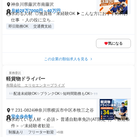
神奈川県藤沢市南藤沢
月給28万7000円～40万円
求める人材: ◎無資格・未経験OK ▶︎こんな方におすすめのお
仕事 ・人の役に立ち...
即日勤務OK
交通費支給
気になる
この企業の類似求人を見る
業務委託
軽貨物ドライバー
有限会社 エリセエンタープライズ
配達未経験OK✨ブランクOK✨短時間勤務もOK✨
〒231-0824神奈川県横浜市中区本牧三之谷
完全歩合制
求めている人材 ＜必須＞ 普通自動車免許(AT限定可) ＜歓迎条
件＞ ✅未経験者歓迎...
制服あり
フリーター歓迎
+6個