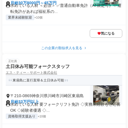
月給30万8000円～45万円
求めている人材 ＜必須＞ ✅普通自動車免許（AT限定可） ✅運
転免許があれば福祉系の...
業界未経験歓迎
+10個
気になる
この企業の類似求人を見る
正社員
土日休み可能フォークスタッフ
エス・ティー・サポート株式会社
東扇島に直行直帰＆土日休み可能
〒210-0869神奈川県川崎市川崎区東扇島
月給33万円以上
求めている人材 要フォークリフト免許 ◇実務未経験もご応募
OK ◇経験者優遇 ◇...
資格取得支援あり
+10個