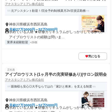
アナスタシアミアレ株式会社
元アシスタント歓迎！/完全予約制/残業月2h/百貨店勤務
神奈川県横浜市西区高島
月給27万3000円～52万5000円
求めている人材 ★研修カリキュラムがしっかりしてるから、
アイブロウリストの経験は問いま...
業界未経験歓迎
+26個
気になる
正社員
アイブロウリスト(1ヶ月半の充実研修あり)|サロン説明会
アナスタシアミアレ株式会社
親御様も安心◎大手ならではの「家計と将来」を支える制度
神奈川県横浜市西区高島
月給27万3000円～52万5000円
求めている人材 ★研修カリキュラムがしっかりしてるから、