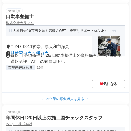
派遣社員
自動車整備士
株式会社カラフル
入社祝金10万円支給！高収入GET！充実なサポート体制あり！
〒242-0011神奈川県大和市深見
月給32万円～40万円
資格 【必須条件】 2級自動車整備士の資格保有、普通自動車
運転免許（AT可の有無は明記...
業界未経験歓迎
+12個
気になる
この企業の類似求人を見る
派遣社員
年間休日120日以上の施工図チェックスタッフ
BA-plus株式会社