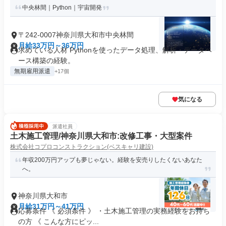
中央林間｜Python｜宇宙開発
〒242-0007神奈川県大和市中央林間
月給33万円～36万円
求めている人材 Pythonを使ったデータ処理、解析・データベ
ース構築の経験。
無期雇用派遣
+17個
気になる
派遣社員
土木施工管理/神奈川県大和市:改修工事・大型案件
株式会社コプロコンストラクション(ベスキャリ建設)
年収200万円アップも夢じゃない。経験を安売りしたくないあなた
へ。
神奈川県大和市
月給31万円～41万円
応募条件 《 必須条件 》 ・土木施工管理の実務経験をお持ち
の方 《 こんな方にピッ...