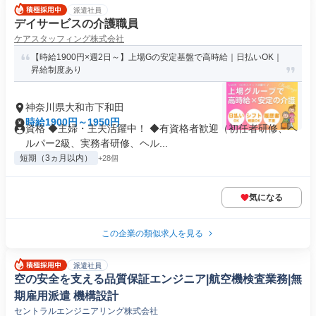
派遣社員
デイサービスの介護職員
ケアスタッフィング株式会社
【時給1900円×週2日～】上場Gの安定基盤で高時給｜日払いOK｜
昇給制度あり
神奈川県大和市下和田
時給1900円～1950円
資格 ◆主婦・主夫活躍中！ ◆有資格者歓迎（初任者研修、ヘ
ルパー2級、実務者研修、ヘル...
短期（3ヵ月以内）
+28個
気になる
この企業の類似求人を見る
派遣社員
空の安全を支える品質保証エンジニア|航空機検査業務|無
期雇用派遣 機構設計
セントラルエンジニアリング株式会社