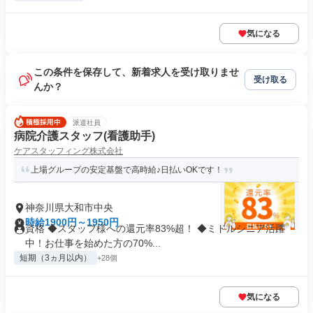
気になる
この条件を保存して、新着求人を受け取りませ
受け取る
んか？
派遣社員
病院介護スタッフ(看護助手)
ケアスタッフィング株式会社
上場グループの安定基盤で高時給♪日払いOKです！
神奈川県大和市中央
時給1900円～1950円
資格 ◆スタッフ様への還元率83%超！ ◆ミドルシニア活躍
中！お仕事を始めた方の70%...
短期（3ヵ月以内）
+28個
気になる