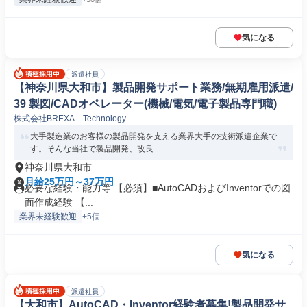
気になる
派遣社員
【神奈川県大和市】製品開発サポート業務/無期雇用派遣/
39 製図/CADオペレーター(機械/電気/電子製品専門職)
株式会社BREXA Technology
大手製造業のお客様の製品開発を支える業界大手の技術派遣企業で
す。そんな当社で製品開発、改良...
神奈川県大和市
月給25万円～37万円
必要な経験・能力等 【必須】■AutoCADおよびInventorでの図
面作成経験 【...
業界未経験歓迎
+5個
気になる
派遣社員
【大和市】AutoCAD・Inventor経験者募集!製品開発サ