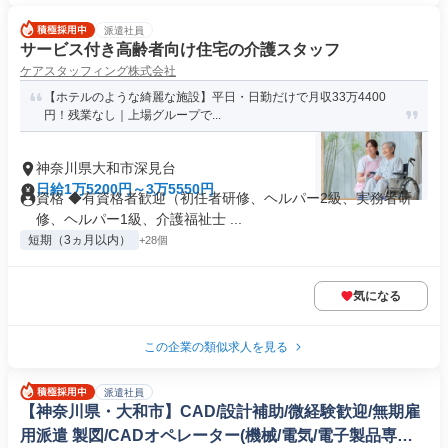
派遣社員
サービス付き高齢者向け住宅の介護スタッフ
ケアスタッフィング株式会社
【ホテルのような綺麗な施設】平日・日勤だけで月収33万4400
円！残業なし｜上場グループで...
神奈川県大和市深見台
日給1万5200円～3万5550円
資格 ◆有資格者歓迎（初任者研修、ヘルパー2級、実務者研
修、ヘルパー1級、介護福祉士 ...
短期（3ヵ月以内）
+28個
気になる
この企業の類似求人を見る
派遣社員
【神奈川県・大和市】CAD/設計補助/微経験歓迎/無期雇
用派遣 製図/CADオペレーター(機械/電気/電子製品専門