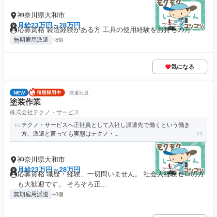
神奈川県大和市
月給23万円～28万円
応募資格 製造経験がある方 工具の使用経験をお持ちの方
無期雇用派遣
+8個
気になる
NEW
派遣社員
塗装作業
株式会社テクノ・サービス
テクノ・サービスへ正社員として入社し派遣先で働くという働き
方。派遣と言っても実態はテクノ・...
神奈川県大和市
月給23万円～28万円
応募資格 職歴・経験、一切問いません。 社会人経験ゼロの方
も大歓迎です。 そろそろ正...
無期雇用派遣
+8個