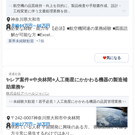
航空機の品質維持・向上を目的に、製品検査や手順書作成、設計・
工程変更に伴う文書処理業務を担...
神奈川県大和市
月給44万円～66万円
必要な経験・能力等 【必須】■航空機関連の業務経験 ■図面読
解が可能な方 ■Excel...
業界未経験歓迎
+7個
気になる
派遣社員
✨レア案件⭐中央林間⭐人工衛星にかかわる機器の製造補
助業務✨
株式会社アベールジャパン
未経験大歓迎！若手必見！人工衛星にかかわる機器の品質管理業務
〒242-0007神奈川県大和市中央林間
月給27万円～30万円
求めている人材 宇宙開発に興味のある方。 夜勤勤務が可能な
方※常に発生するわけではあり...