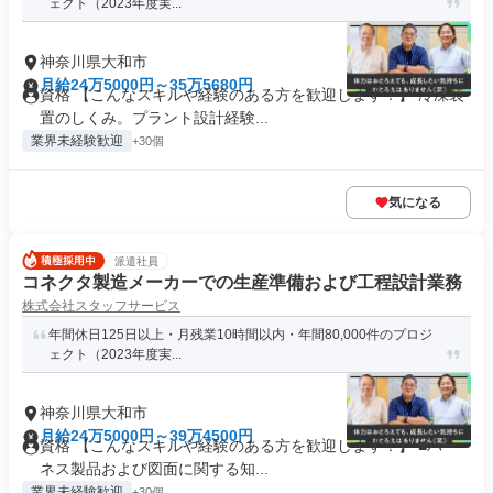
ェクト（2023年度実...
神奈川県大和市
月給24万5000円～35万5680円
資格 【こんなスキルや経験のある方を歓迎します！】 冷凍装
置のしくみ。プラント設計経験...
業界未経験歓迎
+30個
気になる
派遣社員
コネクタ製造メーカーでの生産準備および工程設計業務
株式会社スタッフサービス
年間休日125日以上・月残業10時間以内・年間80,000件のプロジ
ェクト（2023年度実...
神奈川県大和市
月給24万5000円～39万4500円
資格 【こんなスキルや経験のある方を歓迎します！】 ■ハー
ネス製品および図面に関する知...
業界未経験歓迎
+30個