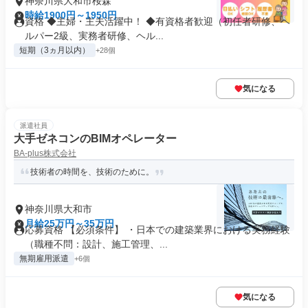
神奈川県大和市桜森
時給1900円～1950円
資格 ◆主婦・主夫活躍中！ ◆有資格者歓迎（初任者研修、ヘ
ルパー2級、実務者研修、ヘル...
短期（3ヵ月以内）
+28個
気になる
派遣社員
大手ゼネコンのBIMオペレーター
BA-plus株式会社
技術者の時間を、技術のために。
神奈川県大和市
月給25万円～35万円
応募資格 【必須条件】 ・日本での建築業界における実務経験
（職種不問：設計、施工管理、...
無期雇用派遣
+6個
気になる