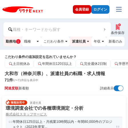
会員登録
ログイン
職種・キーワードから探す
条件保存
勤務地
職種
こだわり条件
派遣社員
年収
新着のみ
1
こだわり条件の追加設定を忘れていませんか？
土日祝休み
年間休日120日以上
完全週休2日制
学歴
大和市（神奈川県）、派遣社員の転職・求人情報
71
件
1
〜
71
件目を表示中
関連度順
新着順
詳細表示
派遣社員
環境調査会社での各種環境測定・分析
株式会社スタッフサービス
年間休日125日以上・月残業10時間以内・年間80,000件のプロジ
ェクト（2023年度実...