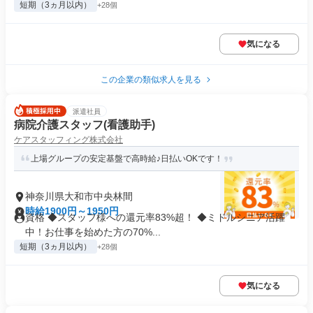
短期（3ヵ月以内）
+28個
気になる
この企業の類似求人を見る
派遣社員
病院介護スタッフ(看護助手)
ケアスタッフィング株式会社
上場グループの安定基盤で高時給♪日払いOKです！
神奈川県大和市中央林間
時給1900円～1950円
資格 ◆スタッフ様への還元率83%超！ ◆ミドルシニア活躍
中！お仕事を始めた方の70%...
短期（3ヵ月以内）
+28個
気になる