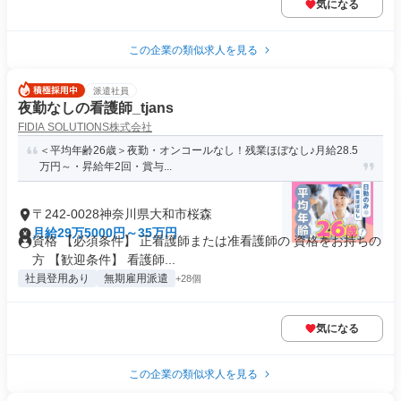
気になる
この企業の類似求人を見る
派遣社員
夜勤なしの看護師_tjans
FIDIA SOLUTIONS株式会社
＜平均年齢26歳＞夜勤・オンコールなし！残業ほぼなし♪月給28.5
万円～・昇給年2回・賞与...
〒242-0028神奈川県大和市桜森
月給29万5000円～35万円
資格 【必須条件】 正看護師または准看護師の 資格をお持ちの
方 【歓迎条件】 看護師...
社員登用あり
無期雇用派遣
+28個
気になる
この企業の類似求人を見る