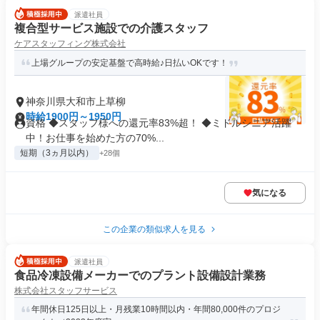
派遣社員
複合型サービス施設での介護スタッフ
ケアスタッフィング株式会社
上場グループの安定基盤で高時給♪日払いOKです！
神奈川県大和市上草柳
時給1900円～1950円
資格 ◆スタッフ様への還元率83%超！ ◆ミドルシニア活躍
中！お仕事を始めた方の70%...
短期（3ヵ月以内）
+28個
気になる
この企業の類似求人を見る
派遣社員
食品冷凍設備メーカーでのプラント設備設計業務
株式会社スタッフサービス
年間休日125日以上・月残業10時間以内・年間80,000件のプロジ