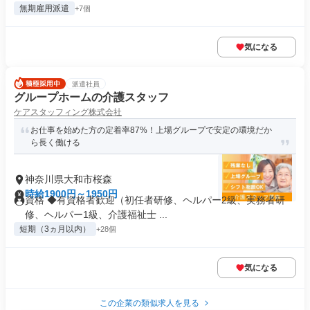
無期雇用派遣
+7個
気になる
派遣社員
グループホームの介護スタッフ
ケアスタッフィング株式会社
お仕事を始めた方の定着率87%！上場グループで安定の環境だか
ら長く働ける
神奈川県大和市桜森
時給1900円～1950円
資格 ◆有資格者歓迎（初任者研修、ヘルパー2級、実務者研
修、ヘルパー1級、介護福祉士 ...
短期（3ヵ月以内）
+28個
気になる
この企業の類似求人を見る