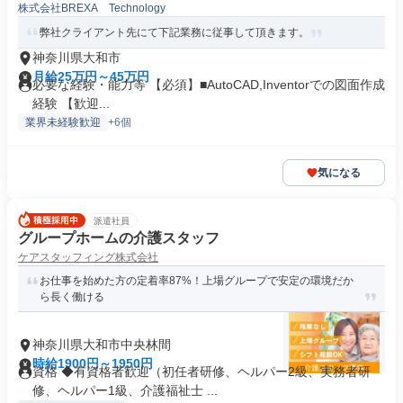
株式会社BREXA Technology
職)
弊社クライアント先にて下記業務に従事して頂きます。
神奈川県大和市
月給25万円～45万円
必要な経験・能力等 【必須】■AutoCAD,Inventorでの図面作成
経験 【歓迎...
業界未経験歓迎
+6個
気になる
派遣社員
グループホームの介護スタッフ
ケアスタッフィング株式会社
お仕事を始めた方の定着率87%！上場グループで安定の環境だか
ら長く働ける
神奈川県大和市中央林間
時給1900円～1950円
資格 ◆有資格者歓迎（初任者研修、ヘルパー2級、実務者研
修、ヘルパー1級、介護福祉士 ...