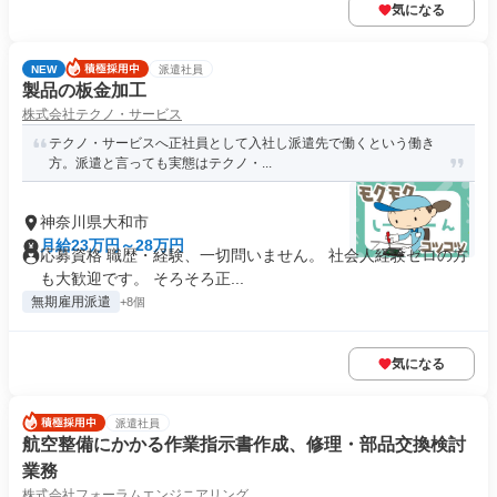
気になる
NEW
派遣社員
製品の板金加工
株式会社テクノ・サービス
テクノ・サービスへ正社員として入社し派遣先で働くという働き
方。派遣と言っても実態はテクノ・...
神奈川県大和市
月給23万円～28万円
応募資格 職歴・経験、一切問いません。 社会人経験ゼロの方
も大歓迎です。 そろそろ正...
無期雇用派遣
+8個
気になる
派遣社員
航空整備にかかる作業指示書作成、修理・部品交換検討
業務
株式会社フォーラムエンジニアリング