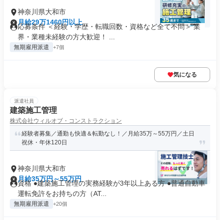
神奈川県大和市
月給29万1460円以上
応募条件 ＜経験・学歴・転職回数・資格など全て不問＞ 業
界・業種未経験の方大歓迎！ ...
無期雇用派遣
+7個
気になる
派遣社員
建築施工管理
株式会社ウィルオブ・コンストラクション
経験者募集／通勤も快適＆転勤なし！／月給35万～55万円／土日
祝休・年休120日
神奈川県大和市
月給35万円～55万円
資格 ●建築施工管理の実務経験が3年以上ある方 ●普通自動車
運転免許をお持ちの方（AT...
無期雇用派遣
+20個