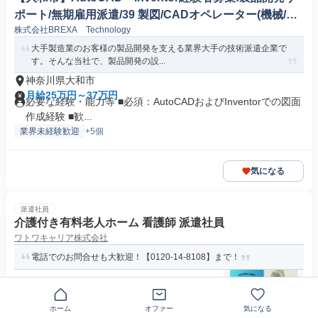
ポート/無期雇用派遣/39 製図/CADオペレーター(機械/電
株式会社BREXA Technology
気/電子製品専門職)
大手製造業のお客様の製品開発を支える業界大手の技術派遣企業で
す。そんな当社で、製品開発の設...
神奈川県大和市
月給25万円～37万円
必要な経験・能力等 ■必須：AutoCADおよびInventorでの図面
作成経験 ■歓...
業界未経験歓迎
+5個
気になる
派遣社員
介護付き有料老人ホーム 看護師 派遣社員
ワトワキャリア株式会社
電話でのお問合せも大歓迎！【0120-14-8108】まで！
〒242-0024神奈川県大和市福田
時給2100円～2500円
ホーム
オファー
気になる
求めている人材 〈必須〉 下記いずれかの資格 ・准看護師 ・