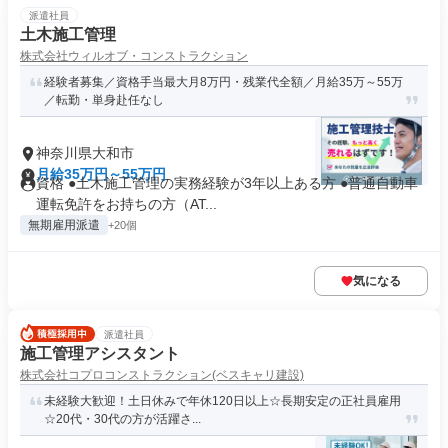
派遣社員
土木施工管理
株式会社ウィルオブ・コンストラクション
経験者募集／資格手当最大月8万円・残業代全額／月給35万～55万
／転勤・単身赴任なし
神奈川県大和市
月給35万円～55万円
資格 ●土木施工管理の実務経験が3年以上ある方 ●普通自動車
運転免許をお持ちの方（AT...
無期雇用派遣
+20個
気になる
派遣社員
施工管理アシスタント
株式会社コプロコンストラクション(ベスキャリ建設)
未経験大歓迎！土日休みで年休120日以上☆長期安定の正社員雇用
☆20代・30代の方が活躍さ...