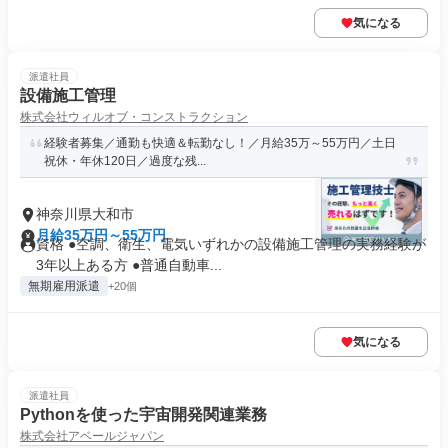
気になる
派遣社員
設備施工管理
株式会社ウィルオブ・コンストラクション
経験者募集／通勤も快適＆転勤なし！／月給35万～55万円／土日
祝休・年休120日／過度な残...
神奈川県大和市
月給35万円～55万円
資格 ●空調、衛生、電気いずれかの設備施工管理の実務経験が
3年以上ある方 ●普通自動車...
無期雇用派遣
+20個
気になる
派遣社員
Pythonを使った宇宙開発関連業務
株式会社アベールジャパン