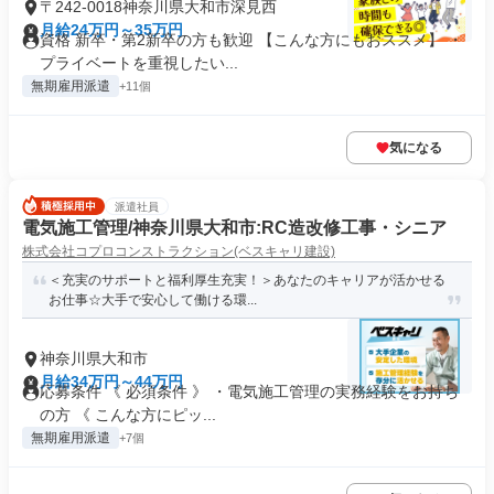
〒242-0018神奈川県大和市深見西
月給24万円～35万円
資格 新卒・第2新卒の方も歓迎 【こんな方にもおススメ】 ・
プライベートを重視したい...
無期雇用派遣
+11個
気になる
派遣社員
電気施工管理/神奈川県大和市:RC造改修工事・シニア
株式会社コプロコンストラクション(ベスキャリ建設)
＜充実のサポートと福利厚生充実！＞あなたのキャリアが活かせる
お仕事☆大手で安心して働ける環...
神奈川県大和市
月給34万円～44万円
応募条件 《 必須条件 》 ・電気施工管理の実務経験をお持ち
の方 《 こんな方にピッ...
無期雇用派遣
+7個