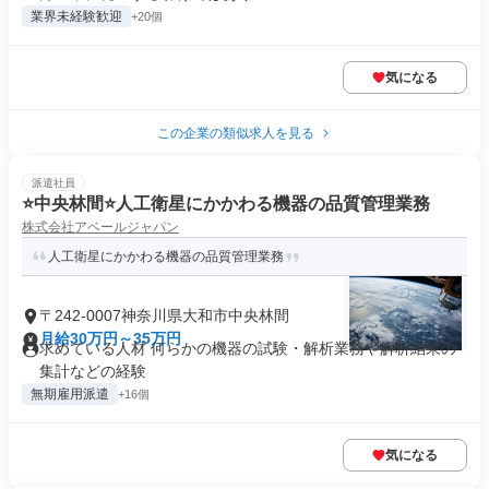
業界未経験歓迎
+20個
気になる
この企業の類似求人を見る
派遣社員
⭐中央林間⭐人工衛星にかかわる機器の品質管理業務
株式会社アベールジャパン
人工衛星にかかわる機器の品質管理業務
〒242-0007神奈川県大和市中央林間
月給30万円～35万円
求めている人材 何らかの機器の試験・解析業務や解析結果の
集計などの経験
無期雇用派遣
+16個
気になる