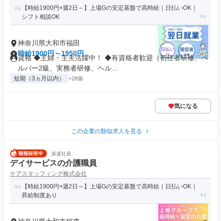
【時給1900円×週2日～】上場Gの安定基盤で高時給｜日払いOK｜
シフト相談OK
神奈川県大和市福田
時給1900円～1950円
資格 ◆主婦・主夫活躍中！ ◆有資格者歓迎（初任者研修、ヘ
ルパー2級、実務者研修、ヘル...
短期（3ヵ月以内）
+28個
気になる
この企業の類似求人を見る
派遣社員
デイサービスの介護職員
ケアスタッフィング株式会社
【時給1900円×週2日～】上場Gの安定基盤で高時給｜日払いOK｜
昇給制度あり