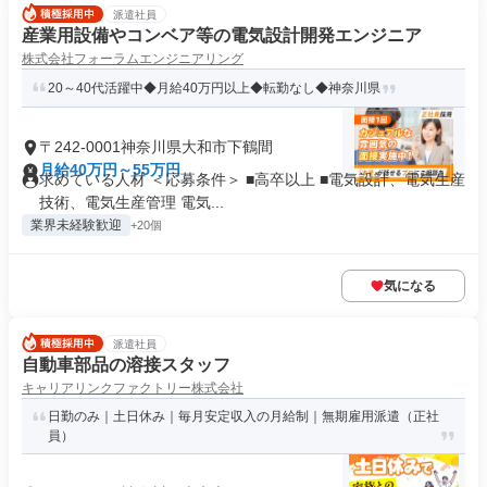
派遣社員
産業用設備やコンベア等の電気設計開発エンジニア
株式会社フォーラムエンジニアリング
20～40代活躍中◆月給40万円以上◆転勤なし◆神奈川県
〒242-0001神奈川県大和市下鶴間
月給40万円～55万円
求めている人材 ＜応募条件＞ ■高卒以上 ■電気設計、電気生産
技術、電気生産管理 電気...
業界未経験歓迎
+20個
気になる
派遣社員
自動車部品の溶接スタッフ
キャリアリンクファクトリー株式会社
日勤のみ｜土日休み｜毎月安定収入の月給制｜無期雇用派遣（正社
員）