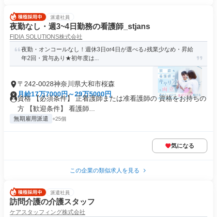
派遣社員
夜勤なし・週3~4日勤務の看護師_stjans
FIDIA SOLUTIONS株式会社
夜勤・オンコールなし！週休3日or4日が選べる♪残業少なめ・昇給
年2回・賞与あり★初年度は...
〒242-0028神奈川県大和市桜森
月給17万7000円～29万5000円
資格 【必須条件】 正看護師または准看護師の 資格をお持ちの
方 【歓迎条件】 看護師...
無期雇用派遣
+25個
気になる
この企業の類似求人を見る
派遣社員
訪問介護の介護スタッフ
ケアスタッフィング株式会社