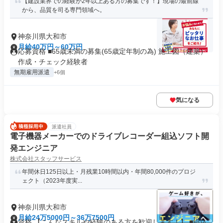
【建設業界での経験が2年以上ある方の募集です！】現場の最前線
から、品質を司る専門領域へ。
神奈川県大和市
月給40万円～60万円
応募資格 ■65歳未満の募集(65歳定年制の為) 施工図（建築）
作成・チェック経験者
無期雇用派遣
+6個
気になる
派遣社員
電子機器メーカーでのドライブレコーダー組込ソフト開
発エンジニア
株式会社スタッフサービス
年間休日125日以上・月残業10時間以内・年間80,000件のプロジ
ェクト（2023年度実...
神奈川県大和市
月給24万5000円～36万7500円
資格 【こんなスキルや経験のある方を歓迎します！】 ■組込