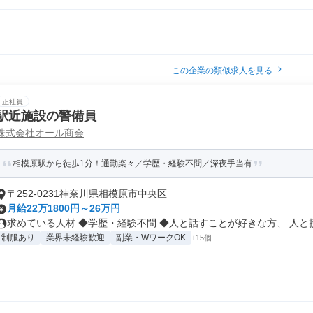
この企業の類似求人を見る
正社員
駅近施設の警備員
株式会社オール商会
相模原駅から徒歩1分！通勤楽々／学歴・経験不問／深夜手当有
〒252-0231神奈川県相模原市中央区
月給22万1800円～26万円
求めている人材 ◆学歴・経験不問 ◆人と話すことが好きな方、 人と接.
制服あり
業界未経験歓迎
副業・WワークOK
+15個