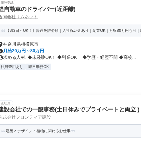
業務委託
軽自動車のドライバー(近距離)
合同会社リムネット
【週3日～OK！】普通免許必須｜入社祝い金あり｜副業OK｜月収80万円も可｜服
神奈川県相模原市
月給20万円～80万円
求める人材: ◆未経験OK！ ◆副業OK！ ◆学歴・経歴不問 ◆高校...
社員登用あり
即日勤務OK
正社員
建設会社での一般事務(土日休みでプライベートと両立 )
株式会社フロンティア建設
建築 × デザイン × 植物に関わるお仕事