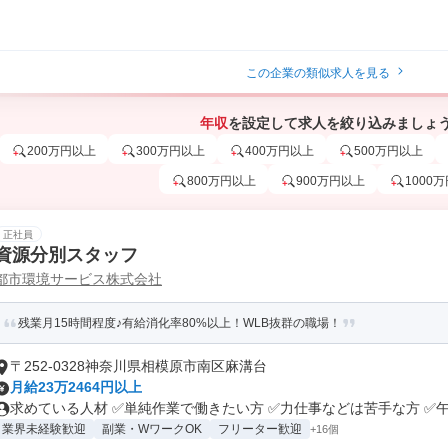
この企業の類似求人を見る
年収
を設定して求人を絞り込みましょ
200万円以上
300万円以上
400万円以上
500万円以上
800万円以上
900万円以上
1000
正社員
資源分別スタッフ
都市環境サービス株式会社
残業月15時間程度♪有給消化率80%以上！WLB抜群の職場！
〒252-0328神奈川県相模原市南区麻溝台
月給23万2464円以上
求めている人材 ✅単純作業で働きたい方 ✅力仕事などは苦手な方 ✅午前
業界未経験歓迎
副業・WワークOK
フリーター歓迎
+16個