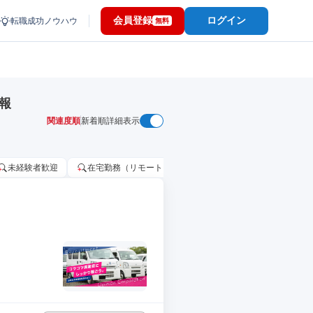
会員登録
ログイン
転職成功ノウハウ
無料
報
関連度順
新着順
詳細表示
未経験者歓迎
在宅勤務（リモートワーク）OK
家賃補助・住宅手当