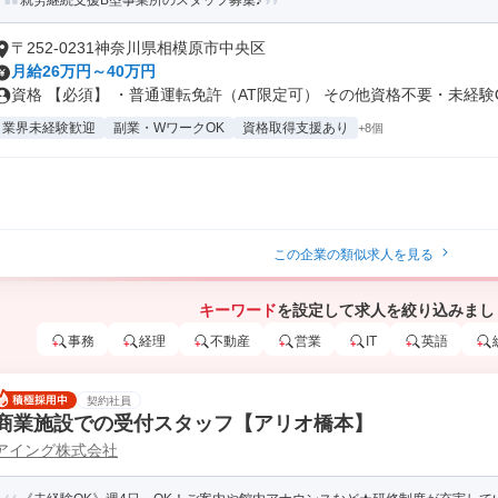
就労継続支援B型事業所のスタッフ募集♪
〒252-0231神奈川県相模原市中央区
月給26万円～40万円
資格 【必須】 ・普通運転免許（AT限定可） その他資格不要・未経験O.
業界未経験歓迎
副業・WワークOK
資格取得支援あり
+8個
この企業の類似求人を見る
キーワード
を設定して求人を絞り込みまし
事務
経理
不動産
営業
IT
英語
契約社員
商業施設での受付スタッフ【アリオ橋本】
アイング株式会社