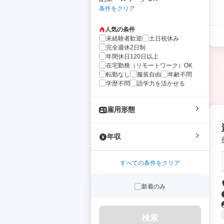
条件をクリア
人気の条件
未経験者歓迎
土日祝休み
完全週休2日制
年間休日120日以上
在宅勤務（リモートワーク）OK
転勤なし
服装自由
年齢不問
学歴不問
語学力を活かせる
雇用形態
年収
すべての条件をクリア
新着のみ
検索