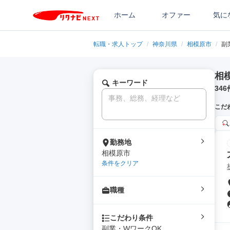
ホーム
オファー
気に
転職・求人トップ
/
神奈川県
/
相模原市
/
副
相
キーワード
346
こだ
勤務地
相模原市
条件をクリア
職種
こだわり条件
副業・WワークOK