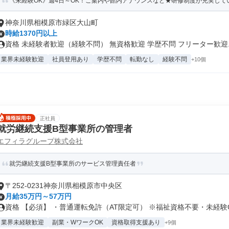
《未経験OK》週4日～OK！ご案内や館内アナウンスなど★研修制度が充実している
神奈川県相模原市緑区大山町
時給1370円以上
資格 未経験者歓迎（経験不問） 無資格歓迎 学歴不問 フリーター歓迎..
業界未経験歓迎
社員登用あり
学歴不問
転勤なし
経験不問
+10個
正社員
就労継続支援B型事業所の管理者
エフィラグループ株式会社
就労継続支援B型事業所のサービス管理責任者
〒252-0231神奈川県相模原市中央区
月給35万円～57万円
資格 【必須】 ・普通運転免許（AT限定可） ※福祉資格不要・未経験O.
業界未経験歓迎
副業・WワークOK
資格取得支援あり
+9個