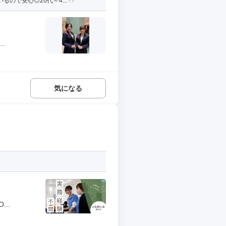
ので安心◎20代～4...
.
気になる
..