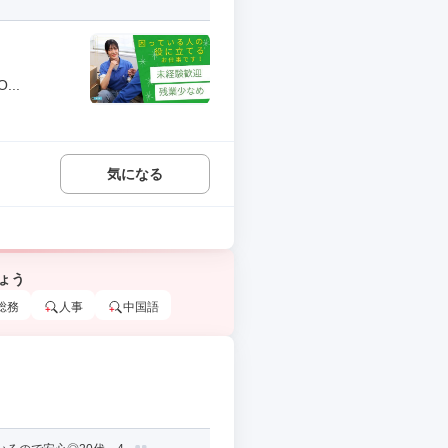
..
気になる
ょう
総務
人事
中国語