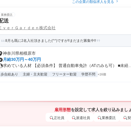
この企業の類似求人を見る
業務委託
配送
ＥｖｅｒＧａｒｄｅｎ株式会社
8月も既に2名入社頂きました(^^)ですが‼まだまだ募集中‼
神奈川県相模原市
月給30万円～40万円
求めている人材 【必須条件】 普通自動車免許（ATのみも可） ■未経..
歩合給あり
主婦・主夫歓迎
フリーター歓迎
学歴不問
+16個
雇用形態
を設定して求人を絞り込みまし
正社員
派遣社員
業務委託
契