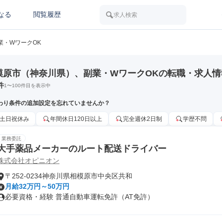
なる
閲覧履歴
求人検索
業・WワークOK
模原市（神奈川県）、副業・WワークOKの転職・求人情
件
1
〜
100
件目を表示中
わり条件の追加設定を忘れていませんか？
土日祝休み
年間休日120日以上
完全週休2日制
学歴不問
業務委託
大手薬品メーカーのルート配送ドライバー
株式会社オピニオン
〒252-0234神奈川県相模原市中央区共和
月給32万円～50万円
必要資格・経験 普通自動車運転免許（AT免許）