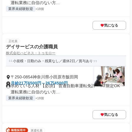
運転業務に自信のない方...
業界未経験歓迎
+18個
気になる
正社員
デイサービスの介護職員
株式会社ハピネス・トゥモロー
小規模・日勤のみ・残業なし／週休2日／賞与あり
〒250-0854神奈川県小田原市飯田岡
月給21万6500円～26万4500円
求めている人材 【必須】 普通自動車運転免許 ・AT限定OK ・
運転業務に自信のない方...
業界未経験歓迎
+18個
気になる
派遣社員