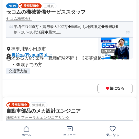
NEW
正社員
セコムの機械警備サービススタッフ
セコム株式会社
平均年収655万・賞与最大202万◆転勤なし地域限定◆未経験9
割・20〜30代活躍◆最大1...
神奈川県小田原市
月給26万3000円以上
求める人材: 業界・職種経験不問！ 【応募資格】 ・高卒以上
・39歳までの方...
交通費支給
気になる
派遣社員
自動車部品のメカ設計エンジニア
株式会社フォーラムエンジニアリング
20～40代活躍中◆月給35万円以上◆転勤なし◆神奈川県
ホーム
オファー
気になる