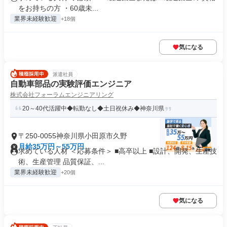
をお持ちの方 ・60歳未...
業界未経験歓迎
+18個
気になる
派遣社員
自動車部品の実験評価エンジニア
株式会社フォーラムエンジニアリング
20～40代活躍中◆転勤なし◆土日祝休み◆神奈川県
〒250-0055神奈川県小田原市久野
月給35万円～55万円
求めている人材 ＜応募条件＞ ■高卒以上 ■設計、開発、生産技
術、生産管理 品質保証、...
業界未経験歓迎
+20個
気になる