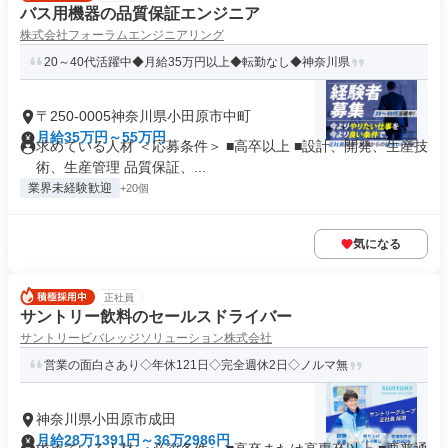
バス用機器の品質保証エンジニア
株式会社フォーラムエンジニアリング
20～40代活躍中◆月給35万円以上◆転勤なし◆神奈川県
〒250-0005神奈川県小田原市中町
月給35万円～55万円
求めている人材 ＜応募条件＞ ■高卒以上 ■設計、開発、生産技
術、生産管理 品質保証、...
業界未経験歓迎
+20個
気になる
正社員
サントリー飲料のセールスドライバー
サントリービバレッジソリューション株式会社
営業の面白さあり◇年休121日◇完全週休2日◇ノルマ無
神奈川県小田原市成田
月給28万1391円～36万2986円