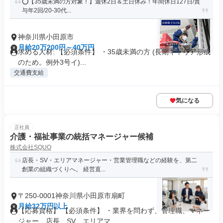
⭕️【35歳未満の方対象！】週休2日＆土日休み！年間休日127日/賞
与年2回/20-30代...
神奈川県小田原市
月給20万200円～40万円
求める人材: 【必須条件】 ・35歳未満の方 (長期キャリア形成
のため。例外3号イ)...
交通費支給
気になる
正社員
介護・福祉事業の統括マネージャー候補
株式会社SQUO
店長・SV・エリアマネージャー・営業管理職などの経験を、第二
創業の組織づくりへ。 経営直...
〒250-0001神奈川県小田原市扇町
月給32万円以上
【応募資格】 【必須条件】 ・業界を問わず、管理職、マネー
ジャー、店長、SV、エリアマ...