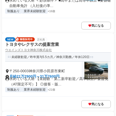
求めている人材 ＜必須条件＞ ■高卒または高専卒以上 ■要普通
自動車免許 （入社後の準...
制服あり
業界未経験歓迎
+16個
気になる
NEW
正社員
トヨタやレクサスの提案営業
ウエインズトヨタ神奈川株式会社
未経験歓迎／昨年賞与5.5カ月／神奈川勤務／年休120日
〒250-0003神奈川県小田原市東町
月給21万2900円～31万7600円
求めている人材 【未経験・第二新卒歓迎／高卒以上／要普免
（AT限定不可）】 ◎接客・販...
制服あり
業界未経験歓迎
+21個
気になる