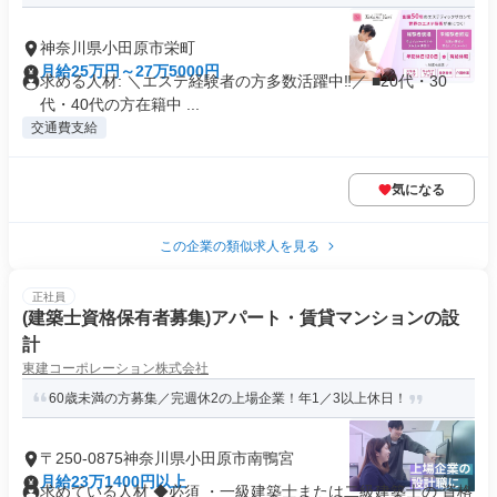
神奈川県小田原市栄町
月給25万円～27万5000円
求める人材: ＼エステ経験者の方多数活躍中‼／ ■20代・30
代・40代の方在籍中 ...
交通費支給
気になる
この企業の類似求人を見る
正社員
(建築士資格保有者募集)アパート・賃貸マンションの設
計
東建コーポレーション株式会社
60歳未満の方募集／完週休2の上場企業！年1／3以上休日！
〒250-0875神奈川県小田原市南鴨宮
月給23万1400円以上
求めている人材 ◆必須 ・一級建築士または二級建築士の 資格