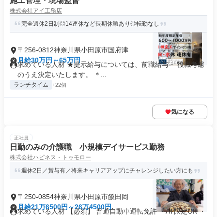
施工管理・現場監督
株式会社アイ工務店
完全週休2日制◎14連休など長期休暇あり◎転勤なし
〒256-0812神奈川県小田原市国府津
月給30万円～65万円
求めている人材 ★提示給与については、前職給与・ 役職考慮
のうえ決定いたします。 ＊...
ランチタイム
+22個
気になる
正社員
日勤のみの介護職 小規模デイサービス勤務
株式会社ハピネス・トゥモロー
週休2日／賞与有／将来キャリアアップにチャレンジしたい方にも
〒250-0854神奈川県小田原市飯田岡
月給21万6500円～26万4500円
求めている人材 【必須】 普通自動車運転免許 ・AT限定OK ・