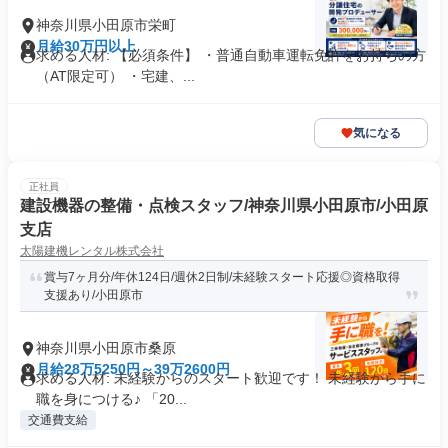
神奈川県小田原市栄町
月給30万円以上
求める人材: 【必須条件】 ・普通自動車運転免許をお持ちの方
（AT限定可） ・宅建、...
気になる
正社員
建設機器の整備・点検スタッフ/神奈川県小田原市/小田原
支店
太陽建機レンタル株式会社
賞与7ヶ月分/年休124日/週休2日制/未経験スタート応援◎資格取得
支援あり/小田原市
神奈川県小田原市桑原
月給28万5250円～39万2600円
求める人材: 未経験からのスタート歓迎です！ 未経験から手に
職を身につける♪ 「20...
交通費支給