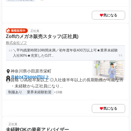
気になる
正社員
Zoffのメガネ販売スタッフ(正社員)
株式会社ゾフ
＼平均残業時間10時間未満／初年度年収400万以上可★業界未経験
入社90%★充実したOJT...
神奈川県小田原市栄町
月給24万6000円以上
資格 ◎高校卒業以上 ◎入社後半年以上の長期勤務が可能な方
・未経験から正社員になり...
制服あり
業界未経験歓迎
+19個
気になる
正社員
未経験OKの資産アドバイザー