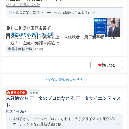
いちよし証券株式会社
✨元接客業も活躍中！一生モノの金融スキルを手に
神奈川県小田原市栄町
月給26万400円～36万円
求めている人材 ✅高卒以上 ✨未経験者・第二新卒者、大歓
迎！✨ 金融の知識や経験は一...
業界未経験歓迎
+23個
気になる
この企業の類似求人を見る
正社員
未経験からデータのプロになれるデータサイエンティス
ト
株式会社SaR
未経験から「データのプロ」になれる。大手クライアント案件×AI
エージェントなど最新技術に触...