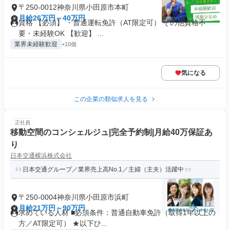
〒250-0012神奈川県小田原市本町
月給26万円～40万円
資格 【必須】 ・普通運転免許（AT限定可） その他資格不
要・未経験OK 【歓迎】 ...
業界未経験歓迎
+10個
気になる
この企業の類似求人を見る
正社員
移動空間のコンシェルジュ|完全予約制|月給40万保証あ
り
日本交通横浜株式会社
日本交通グループ／業界売上高No.1／主婦（主夫）活躍中
〒250-0004神奈川県小田原市浜町
月給21万円～90万円
求めている人材 ■必須条件：普通自動車免許（取得1年以上の
方／AT限定可） ★以下ひ...