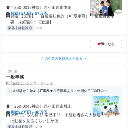
〒250-0012神奈川県小田原市本町
月給35万円～57万円
資格 【必須】 ・普通運転免許（AT限定可） ※福祉資格不
要・未経験OK 【歓迎】 ...
業界未経験歓迎
+11個
気になる
この企業の類似求人を見る
正社員
一般事務
株式会社カンゲンエージェント
未経験から始めるIT事務★在宅勤務あり／年間休日130日◎
〒250-0045神奈川県小田原市城山
月給22万円～40万円
求めている人材 ◎ 学歴不問・未経験者さん大歓迎！ ◎ 「PC
は動画を見るくらいしか使...
業界未経験歓迎
+29個