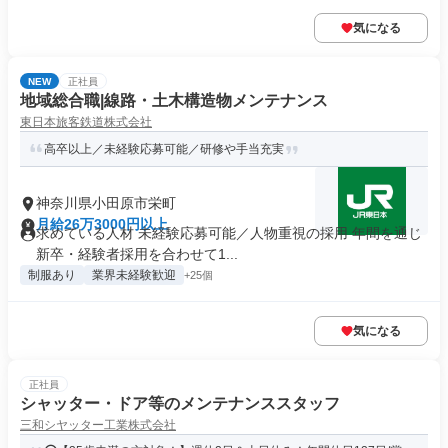
気になる
NEW
正社員
地域総合職|線路・土木構造物メンテナンス
東日本旅客鉄道株式会社
高卒以上／未経験応募可能／研修や手当充実
神奈川県小田原市栄町
月給26万3000円以上
求めている人材 未経験応募可能／人物重視の採用 年間を通じ
新卒・経験者採用を合わせて1...
制服あり
業界未経験歓迎
+25個
気になる
正社員
シャッター・ドア等のメンテナンススタッフ
三和シヤッター工業株式会社