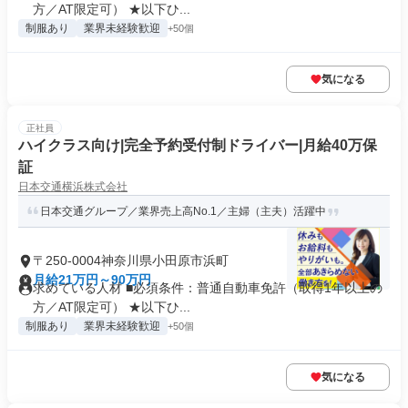
方／AT限定可） ★以下ひ...
制服あり
業界未経験歓迎
+50個
気になる
正社員
ハイクラス向け|完全予約受付制ドライバー|月給40万保
証
日本交通横浜株式会社
日本交通グループ／業界売上高No.1／主婦（主夫）活躍中
〒250-0004神奈川県小田原市浜町
月給21万円～90万円
求めている人材 ■必須条件：普通自動車免許（取得1年以上の
方／AT限定可） ★以下ひ...
制服あり
業界未経験歓迎
+50個
気になる