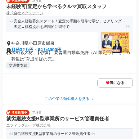
正社員
未経験可|査定から学べるクルマ買取スタッフ
株式会社ネクステージ
完全未経験募集スタート！査定の手順を研修で学び、ヒアリング→
査定→価格提示を段階的に習得で...
神奈川県小田原市飯泉
月給32万円～64万4000円
求める人材: 【必須】 要普通自動車免許（AT限定可） 【この
募集は“育成前提の完...
交通費支給
気になる
この企業の類似求人を見る
正社員
就労継続支援B型事業所のサービス管理責任者
エフィラグループ株式会社
就労継続支援B型事業所のサービス管理責任者