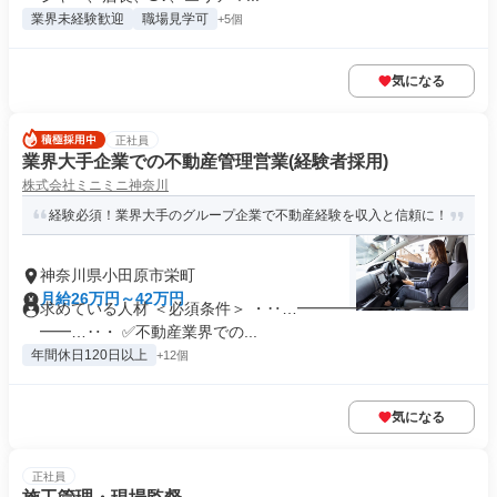
業界未経験歓迎
職場見学可
+5個
気になる
正社員
業界大手企業での不動産管理営業(経験者採用)
株式会社ミニミニ神奈川
経験必須！業界大手のグループ企業で不動産経験を収入と信頼に！
神奈川県小田原市栄町
月給26万円～42万円
求めている人材 ＜必須条件＞ ・‥…━━━━━━━━━━━
━━…‥・ ✅不動産業界での...
年間休日120日以上
+12個
気になる
正社員