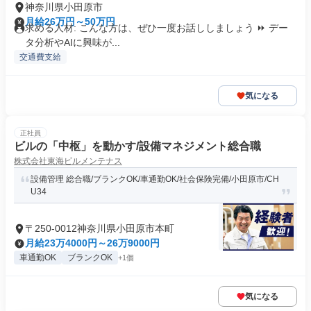
神奈川県小田原市
月給26万円～50万円
求める人材: こんな方は、ぜひ一度お話ししましょう ⏩️ デー
タ分析やAIに興味が...
交通費支給
気になる
正社員
ビルの「中枢」を動かす/設備マネジメント総合職
株式会社東海ビルメンテナス
設備管理 総合職/ブランクOK/車通勤OK/社会保険完備/小田原市/CH
U34
〒250-0012神奈川県小田原市本町
月給23万4000円～26万9000円
車通勤OK
ブランクOK
+1個
気になる