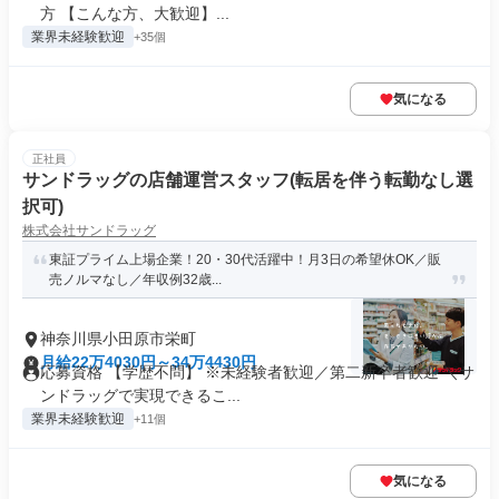
方 【こんな方、大歓迎】...
業界未経験歓迎
+35個
気になる
正社員
サンドラッグの店舗運営スタッフ(転居を伴う転勤なし選
択可)
株式会社サンドラッグ
東証プライム上場企業！20・30代活躍中！月3日の希望休OK／販
売ノルマなし／年収例32歳...
神奈川県小田原市栄町
月給22万4030円～34万4430円
応募資格 【学歴不問】 ※未経験者歓迎／第二新卒者歓迎 ＼サ
ンドラッグで実現できるこ...
業界未経験歓迎
+11個
気になる