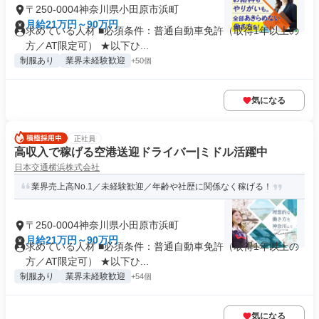
〒250-0004神奈川県小田原市浜町
月給21万円～90万円
求めている人材 ■必須条件：普通自動車免許（取得1年以上の
方／AT限定可） ★以下ひ...
制服あり
業界未経験歓迎
+50個
気になる
正社員
高収入で稼げる空港送迎ドライバー|ミドル活躍中
日本交通横浜株式会社
業界売上高No.1／未経験歓迎／年齢や社歴に関係なく稼げる！
〒250-0004神奈川県小田原市浜町
月給21万円～90万円
求めている人材 ■必須条件：普通自動車免許（取得1年以上の
方／AT限定可） ★以下ひ...
制服あり
業界未経験歓迎
+54個
気になる