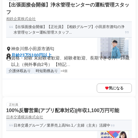
【出張面接会開催】浄水管理センターの運転管理スタッ
フ
相鉄企業株式会社
【出張面接会開催】【正社員】【相鉄グループ】小田原市酒匂の浄
水管理センター運転管理スタッフ...
神奈川県小田原市酒匂
月給23万5100円以上
資格・経験 未経験者歓迎、経験者歓迎、長期できる方、18歳
以上（例外事由2号） 【特記...
介護休暇あり
時短勤務あり
+4個
気になる
正社員
100%反響営業(アプリ配車対応)|年収1,100万円可能
日本交通横浜株式会社
日本交通グループ／業界売上高No.1／主婦（主夫）活躍中