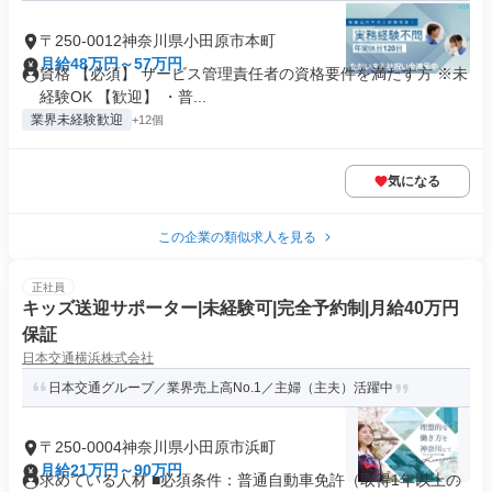
〒250-0012神奈川県小田原市本町
月給48万円～57万円
資格 【必須】 サービス管理責任者の資格要件を満たす方 ※未
経験OK 【歓迎】 ・普...
業界未経験歓迎
+12個
気になる
この企業の類似求人を見る
正社員
キッズ送迎サポーター|未経験可|完全予約制|月給40万円
保証
日本交通横浜株式会社
日本交通グループ／業界売上高No.1／主婦（主夫）活躍中
〒250-0004神奈川県小田原市浜町
月給21万円～90万円
求めている人材 ■必須条件：普通自動車免許（取得1年以上の