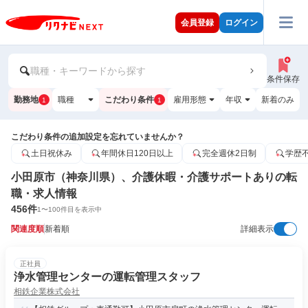
会員登録
ログイン
職種・キーワードから探す
条件保存
勤務地
職種
こだわり条件
雇用形態
年収
新着のみ
1
1
こだわり条件の追加設定を忘れていませんか？
土日祝休み
年間休日120日以上
完全週休2日制
学歴
小田原市（神奈川県）、介護休暇・介護サポートありの転
職・求人情報
456
件
1
〜
100
件目を表示中
関連度順
新着順
詳細表示
正社員
浄水管理センターの運転管理スタッフ
相鉄企業株式会社