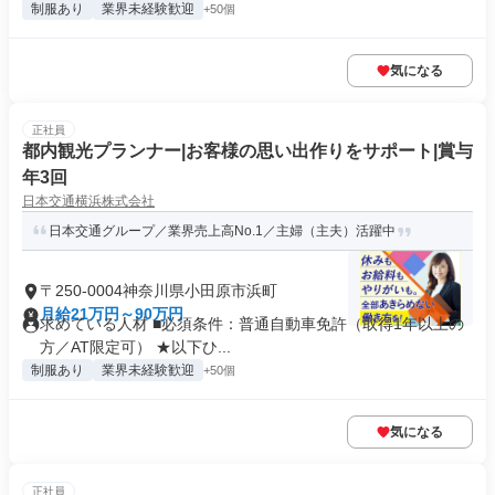
制服あり
業界未経験歓迎
+50個
気になる
正社員
都内観光プランナー|お客様の思い出作りをサポート|賞与
年3回
日本交通横浜株式会社
日本交通グループ／業界売上高No.1／主婦（主夫）活躍中
〒250-0004神奈川県小田原市浜町
月給21万円～90万円
求めている人材 ■必須条件：普通自動車免許（取得1年以上の
方／AT限定可） ★以下ひ...
制服あり
業界未経験歓迎
+50個
気になる
正社員