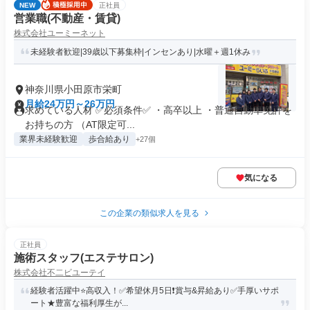
NEW
正社員
営業職(不動産・賃貸)
株式会社ユーミーネット
未経験者歓迎|39歳以下募集枠|インセンあり|水曜＋週1休み
神奈川県小田原市栄町
月給24万円～26万円
求めている人材 ✅必須条件✅ ・高卒以上 ・普通自動車免許を
お持ちの方 （AT限定可...
業界未経験歓迎
歩合給あり
+27個
気になる
この企業の類似求人を見る
正社員
施術スタッフ(エステサロン)
株式会社不二ビユーテイ
経験者活躍中⭐️高収入！✅希望休月5日❗️賞与&昇給あり✅手厚いサポ
ート★豊富な福利厚生が...