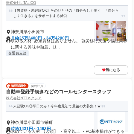
株式会社LITALICO
【無資格・未経験OK】そのひとりの「自分らしく働く」「自分ら
しく生きる」をサポートする就労...
神奈川県小田原市
月給25万3400円～34万4200円
求める人材: 必須資格はありません。 就労移行支援や福祉業界
に関する興味や熱意、LI...
交通費支給
気になる
契約社員
自動車登録手続きなどのコールセンタースタッフ
株式会社NTTネクシア
未経験OK◎平日のみ！今年度最初で最後の大募集！★
神奈川県小田原市栄町
時給1431円～1493円
求めている人材 【必須】 ・高卒以上 ・PC基本操作ができる