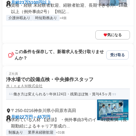
月給23万5100円以上
資格・経験 未経験者歓迎、経験者歓迎、長期できる方、18歳
以上（例外事由2号） 【特記...
介護休暇あり
時短勤務あり
+4個
気になる
この条件を保存して、新着求人を受け取りませ
受け取る
んか？
正社員
浄水場での設備点検・中央操作スタッフ
水ｉｎｇＡＭ株式会社
働き方は変えられる✨年休124日・残業ほぼ無・賞与4.5ヶ月
〒250-0216神奈川県小田原市高田
月給22万円～45万円
求めている人材 【必須】 ・例外事由3号のイ・41歳未満（長
期勤続によるキャリア形成の...
制服あり
業界未経験歓迎
+31個