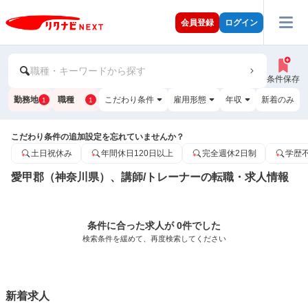
会員登録
ログイン
職種・キーワードから探す
条件保存
勤務地
職種
こだわり条件
雇用形態
年収
新着のみ
1
1
こだわり条件の追加設定を忘れていませんか？
土日祝休み
年間休日120日以上
完全週休2日制
学歴
愛甲郡（神奈川県）、講師/トレーナーの転職・求人情報
条件に合った求人が 0件でした
検索条件を緩めて、再度検索してください
新着求人