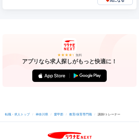
気になる
無料
アプリなら求人探しがもっと快適に！
転職・求人トップ
/
神奈川県
/
愛甲郡
/
教育/保育専門職
/
講師/トレーナー