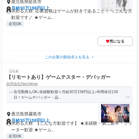
鹿児島県姶良市
月給30万198円以上
求める人材: 応募資格はゲームが好きであること！ ＼こんな方
歓迎です／ ★ゲーム...
在宅OK
気になる
この企業の類似求人を見る
正社員
【リモートあり】ゲームテスター・デバッガー
合同会社NeoVerse
在宅勤務もOK♪未経験歓迎☆月給30万158円以上♪年間休日135
日！ゲームデバッガー・品...
鹿児島県霧島市
月給30万158円以上
求める人材: 【こんな方歓迎です】 ★未経験・第二新卒・フリ
ーター歓迎 ★ゲーム...
在宅OK