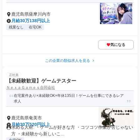
鹿児島県薩摩川内市
月給30万138円以上
残業なし
在宅OK
気になる
この企業の類似求人を見る
正社員
【未経験歓迎】ゲームテスター
ＮｅｘａＧａｍｅｓ合同会社
在宅案件あり×未経験OK×年休135日！ゲームを仕事にできるレア
求人
鹿児島県奄美市
月給30万520円以上
求める人材: ・ゲームが好きな方 ・コツコツ作業が苦じゃない
方 ・未経験から新しいこ...