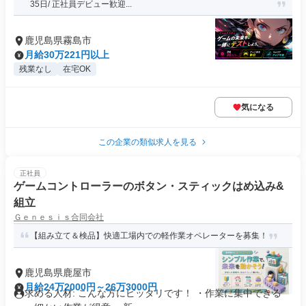
35日/ 正社員デビュー歓迎...
鹿児島県霧島市
月給30万221円以上
残業なし
在宅OK
気になる
この企業の類似求人を見る
正社員
ゲームコントローラーのボタン・スティックはめ込み&
組立
Ｇｅｎｅｓｉｓ合同会社
【組み立て＆検品】快適工場内での軽作業オペレーターを募集！
鹿児島県鹿屋市
月給24万2000円～26万3000円
求める人材: こんな方にピッタリです！ ・作業に集中できる