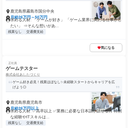
鹿児島県霧島市国分中央
月給26万円～50万円
求める人材: 「ゲームが好き」 「ゲーム業界に関わる仕事がし
たい」 ⇒そんな想いがあ...
残業なし
交通費支給
気になる
正社員
ゲームテスター
株式会社あしたづくり
ゲーム好き必見！残業ほぼなし✨未経験スタートからキャリアを広
げよう◎
鹿児島県鹿児島市
月給26万円以上
求める人材: ✅高卒以上 ✅業務に必要な日本語が話せる方 特別
な経験やITスキルは...
残業なし
交通費支給