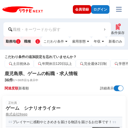
会員登録
ログイン
職種・キーワードから探す
条件保存
勤務地
職種
こだわり条件
雇用形態
年収
新着のみ
1
1
こだわり条件の追加設定を忘れていませんか？
土日祝休み
年間休日120日以上
完全週休2日制
学歴
鹿児島県、ゲームの転職・求人情報
36
件
1
〜
36
件目を表示中
関連度順
新着順
詳細表示
正社員
ゲーム シナリオライター
株式会社freep
プレイヤーに感動やときめきを届ける物語を届けるお仕事です！