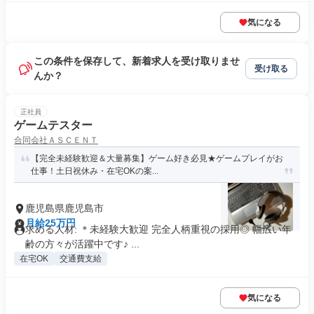
気になる
この条件を保存して、新着求人を受け取りませ
受け取る
んか？
正社員
ゲームテスター
合同会社ＡＳＣＥＮＴ
【完全未経験歓迎＆大量募集】ゲーム好き必見★ゲームプレイがお
仕事！土日祝休み・在宅OKの案...
鹿児島県鹿児島市
月給25万円
求める人材: ＊未経験大歓迎 完全人柄重視の採用◎ 幅広い年
齢の方々が活躍中です♪ ...
在宅OK
交通費支給
気になる