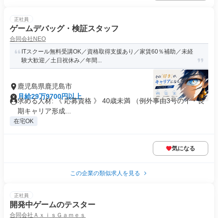
正社員
ゲームデバッグ・検証スタッフ
合同会社NEO
ITスクール無料受講OK／資格取得支援あり／家賃60％補助／未経
験大歓迎／土日祝休み／年間...
鹿児島県鹿児島市
月給29万9700円以上
求める人材: 《 応募資格 》 40歳未満 （例外事由3号のイ・長
期キャリア形成...
在宅OK
気になる
この企業の類似求人を見る
正社員
開発中ゲームのテスター
合同会社ＡｘｉｓＧａｍｅｓ