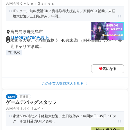
合同会社ＣｙｂｅｒＧａｍｅｓ
ITスクール無料受講OK／資格取得支援あり／家賃60％補助／未経
験大歓迎／土日祝休み／年間...
鹿児島県鹿児島市
月給29万9700円以上
求める人材: 《 応募資格 》 40歳未満 （例外事由3号のイ・長
期キャリア形成...
在宅OK
気になる
この企業の類似求人を見る
NEW
正社員
ゲームデバッグスタッフ
合同会社ネオクリエイト
家賃60％補助／未経験大歓迎／土日祝休み／年間休日135日／ITス
クール無料受講OK／資格...