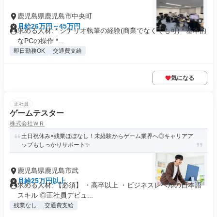
鹿児島県鹿児島市中央町
月給26万円～45万円
求める人材: * シナリオ執筆の経験(商業でなくても可) * 基本的
なPCの操作 *...
即日勤務OK
交通費支給
気になる
正社員
ゲームテスター
株式会社ＷＲ
土日祝休み×残業ほぼなし！未経験からゲーム業界へ◎キャリアア
ップもしっかりサポート✨
鹿児島県鹿児島市武
月給25万円以上
求める人材: 【必須】 ・高卒以上 ・ビジネスレベルの日本語
スキル ◎正社員デビュ...
残業なし
交通費支給