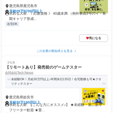
鹿児島県鹿児島市
月給29万9700円以上
求める人材: 《 応募資格 》 40歳未満 （例外事由3号のイ・長
期キャリア形成...
在宅OK
気になる
この企業の類似求人を見る
正社員
【リモートあり】発売前のゲームテスター
合同会社Tech Nexus
未経験OK！月給30万円以上♪年間休日135日！在宅勤務も可★クオ
リティテスター
鹿児島県姶良市
月給30万180円以上
求める人材: 【こんな方にオススメ♪】 ★未経験・第二新卒・
フリーター歓迎 ★普...