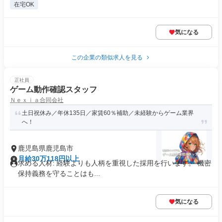
在宅OK
気になる
この企業の類似求人を見る
正社員
ゲーム動作確認スタッフ
Ｎｅｘｉａ合同会社
土日祝休み／年休135日／家賃60％補助／未経験からゲーム業界
へ！
鹿児島県鹿児島市
月給30万118円以上
求める人材: 経験よりも人柄を重視した採用を行います。 機密
保持義務を守ることはも...
気になる