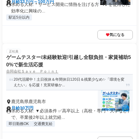
月給33万円～100万円
求める人材: * サービス開発に情熱を注げる方​ * AI を使用した
効率化に興味の...
駅近5分以内
気になる
正社員
ゲームテスター/未経験歓迎!引越し全額負担・家賃補助5
0%で新生活応援
合同会社Ｓａｖｅ Ｐｏｉｎｔ
20代活躍中！土日祝休＆年間休日120日＆残業少なめ✨「環境を変
えたい」を応援！充実研修か...
鹿児島県鹿児島市
月給30万円
求める人材: ▼必須条件 ✅高卒以上（高校・専門・大学など）
で、卒業後2年以上就労経...
即日勤務OK
交通費支給