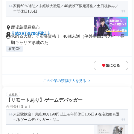
家賃60％補助／未経験大歓迎／40歳以下限定募集／土日祝休み／
年間休日135日
鹿児島県霧島市
月給29万9700円以上
求める人材: 《 応募資格 》 40歳未満（例外事由3号のイ・長
期キャリア形成のた...
在宅OK
気になる
この企業の類似求人を見る
正社員
【リモートあり】ゲームデバッガー
合同会社Ｓａｉ
未経験歓迎！月給30万198円以上＆年間休日135日★在宅勤務も選
べるゲームデバッガー・品...