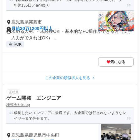
年休135日／在宅あり
鹿児島県霧島市
月給30万1200円以上
求める人材: ・未経験OK ・基本的なPC操作ができる方（文字
入力ができればOK） ...
在宅OK
気になる
この企業の類似求人を見る
正社員
ゲーム開発 エンジニア
株式会社freep
成長したいエンジニアに最適です。大企業では任されないようなレ
イヤーまで任せます。
鹿児島県鹿児島市中央町