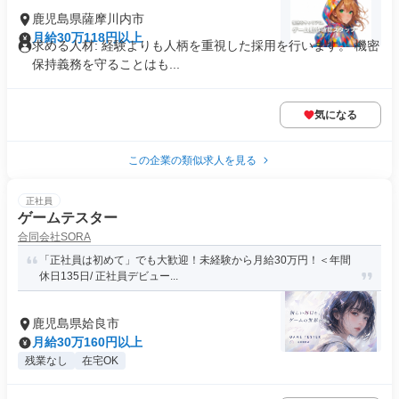
鹿児島県薩摩川内市
月給30万118円以上
求める人材: 経験よりも人柄を重視した採用を行います。 機密
保持義務を守ることはも...
気になる
この企業の類似求人を見る
正社員
ゲームテスター
合同会社SORA
「正社員は初めて」でも大歓迎！未経験から月給30万円！＜年間
休日135日/ 正社員デビュー...
鹿児島県姶良市
月給30万160円以上
残業なし
在宅OK