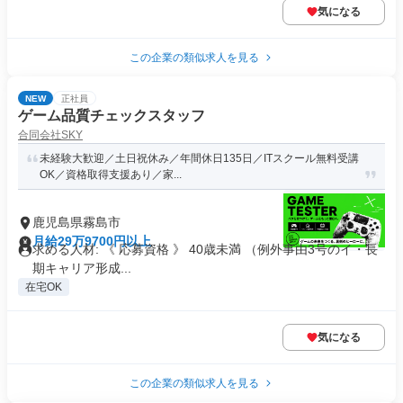
気になる
この企業の類似求人を見る
NEW
正社員
ゲーム品質チェックスタッフ
合同会社SKY
未経験大歓迎／土日祝休み／年間休日135日／ITスクール無料受講
OK／資格取得支援あり／家...
鹿児島県霧島市
月給29万9700円以上
求める人材: 《 応募資格 》 40歳未満 （例外事由3号のイ・長
期キャリア形成...
在宅OK
気になる
この企業の類似求人を見る