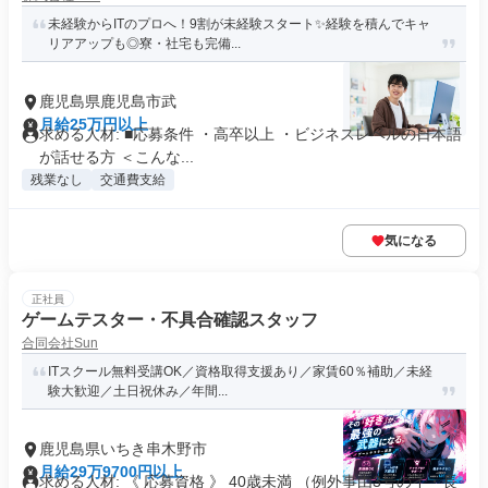
未経験からITのプロへ！9割が未経験スタート✨経験を積んでキャ
リアアップも◎寮・社宅も完備...
鹿児島県鹿児島市武
月給25万円以上
求める人材: ■応募条件 ・高卒以上 ・ビジネスレベルの日本語
が話せる方 ＜こんな...
残業なし
交通費支給
気になる
正社員
ゲームテスター・不具合確認スタッフ
合同会社Sun
ITスクール無料受講OK／資格取得支援あり／家賃60％補助／未経
験大歓迎／土日祝休み／年間...
鹿児島県いちき串木野市
月給29万9700円以上
求める人材: 《 応募資格 》 40歳未満 （例外事由3号のイ・長