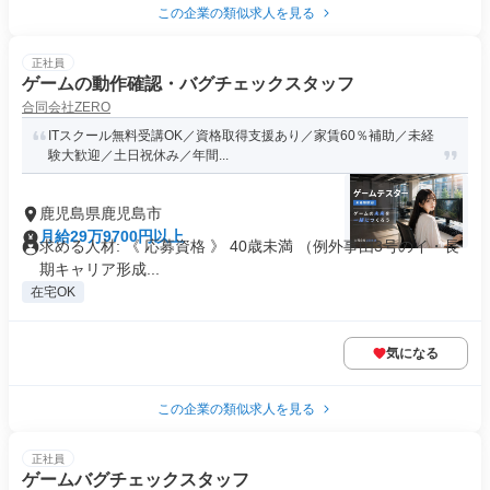
この企業の類似求人を見る
正社員
ゲームの動作確認・バグチェックスタッフ
合同会社ZERO
ITスクール無料受講OK／資格取得支援あり／家賃60％補助／未経
験大歓迎／土日祝休み／年間...
鹿児島県鹿児島市
月給29万9700円以上
求める人材: 《 応募資格 》 40歳未満 （例外事由3号のイ・長
期キャリア形成...
在宅OK
気になる
この企業の類似求人を見る
正社員
ゲームバグチェックスタッフ