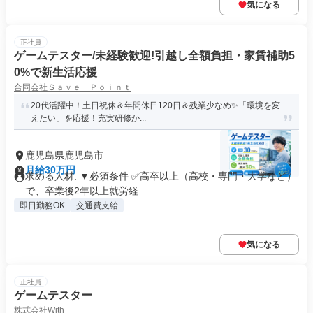
気になる
正社員
ゲームテスター/未経験歓迎!引越し全額負担・家賃補助5
0%で新生活応援
合同会社Ｓａｖｅ Ｐｏｉｎｔ
20代活躍中！土日祝休＆年間休日120日＆残業少なめ✨「環境を変
えたい」を応援！充実研修か...
鹿児島県鹿児島市
月給30万円
求める人材: ▼必須条件 ✅高卒以上（高校・専門・大学など）
で、卒業後2年以上就労経...
即日勤務OK
交通費支給
気になる
正社員
ゲームテスター
株式会社With