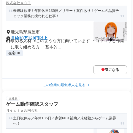
株式会社ＡＣＴ
未経験歓迎！年間休日135日／リモート案件あり！ゲームの品質チ
ェック業務に携われる仕事！
鹿児島県鹿屋市
月給30万120円以上
求める人材: ◉このような方に向いています ・コツコツと作業
に取り組める方 ・基本的...
在宅OK
気になる
この企業の類似求人を見る
正社員
ゲーム動作確認スタッフ
Ｎｅｘｉａ合同会社
土日祝休み／年休135日／家賃60％補助／未経験からゲーム業界
へ！