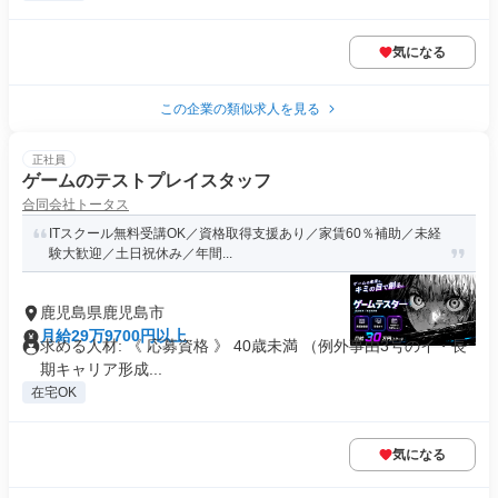
気になる
この企業の類似求人を見る
正社員
ゲームのテストプレイスタッフ
合同会社トータス
ITスクール無料受講OK／資格取得支援あり／家賃60％補助／未経
験大歓迎／土日祝休み／年間...
鹿児島県鹿児島市
月給29万9700円以上
求める人材: 《 応募資格 》 40歳未満 （例外事由3号のイ・長
期キャリア形成...
在宅OK
気になる