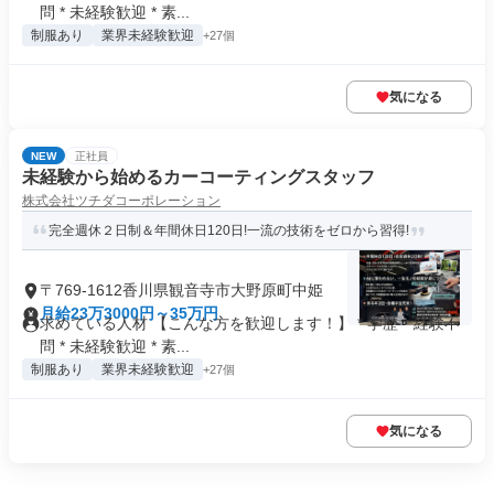
問 * 未経験歓迎 * 素...
制服あり
業界未経験歓迎
+27個
気になる
NEW
正社員
未経験から始めるカーコーティングスタッフ
株式会社ツチダコーポレーション
完全週休２日制＆年間休日120日!一流の技術をゼロから習得!
〒769-1612香川県観音寺市大野原町中姫
月給23万3000円～35万円
求めている人材 【こんな方を歓迎します！】 * 学歴・経験不
問 * 未経験歓迎 * 素...
制服あり
業界未経験歓迎
+27個
気になる