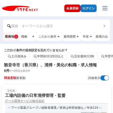
会員登録
ログイン
職種・キーワードから探す
勤務地
職種
こだわり条件
雇用形態
年収
新着のみ
1
こだわり条件の追加設定を忘れていませんか？
土日祝休み
年間休日120日以上
完全週休2日制
学歴
観音寺市（香川県）、清掃・美化の転職・求人情報
6
件
1
〜
6
件目を表示中
関連度順
新着順
詳細表示
正社員
工場内設備の日常清掃管理・監督
アース環境サービス株式会社
アース製薬グループ／経験者優遇／将来は幹部候補も／年休124