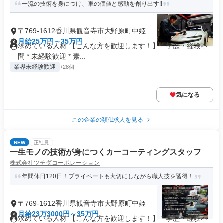
一流の技術を身につけ、車の価値と感動を創り出す!!
〒769-1612香川県観音寺市大野原町中姫
月給25万円～35万円
求めている人材 【こんな方を歓迎します！】 * 学歴・経験不
問 * 未経験歓迎 * 素...
業界未経験歓迎
+28個
気になる
この企業の類似求人を見る
NEW
正社員
一生モノの技術が身につくカーコーティングスタッフ
株式会社ツチダコーポレーション
年間休日120日！プライベートも大切にしながら職人技を習得！
〒769-1612香川県観音寺市大野原町中姫
月給23万3000円～35万円
求めている人材 【こんな方を歓迎します！】 * 学歴・経験不