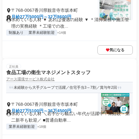
〒768-0067香川県観音寺市坂本町
月給27万5000円～32万8600円
求めている人材 ▼ あれば優遇の経験 ▼ ＊清掃業務や施工管
理の実務経験 ＊工場での改...
制服あり
業界未経験歓迎
+14個
気になる
正社員
食品工場の衛生マネジメントスタッフ
アース環境サービス株式会社
未経験から大手グループで活躍／住宅手当3～7割／賞与年2回
〒768-0067香川県観音寺市坂本町
月給27万5100円～36万4500円
求めている人材 ＼若手から幅広い年代が活躍中！未経験・第
二新卒も歓迎／ ■普通自動車...
業界未経験歓迎
+18個