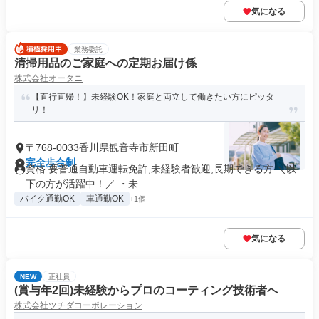
気になる
業務委託
清掃用品のご家庭への定期お届け係
株式会社オータニ
【直行直帰！】未経験OK！家庭と両立して働きたい方にピッタ
リ！
〒768-0033香川県観音寺市新田町
完全歩合制
資格 要普通自動車運転免許,未経験者歓迎,長期できる方 ＼以
下の方が活躍中！／ ・未...
バイク通勤OK
車通勤OK
+1個
気になる
NEW
正社員
(賞与年2回)未経験からプロのコーティング技術者へ
株式会社ツチダコーポレーション