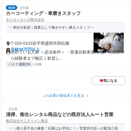
NEW
正社員
カーコーティング・車磨きスタッフ
オトロンカーズ株式会社
車好き歓迎！残業なしで働きやすい磨きスタッフ
〒020-0103岩手県盛岡市西松園
月給38万円以上
求めている人材 ＜必須条件＞ ・普通自動車運転免許 未経験か
ら経験者まで幅広く歓迎し...
バイク通勤OK
+20個
気になる
この企業の類似求人を見る
正社員
清掃、衛生レンタル商品などの既存法人ルート営業
株式会社サニクリーン東北
＼残り若干名の募集！応募はお早目に！／営業所付近への配送◎長