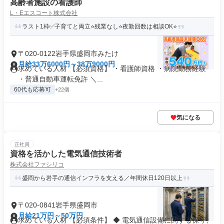
高齢者施設の看護師
L・Eエスコート株式会社
ラスト1枠✅子育てと両立⭐残業なし⭐夜勤回数は相談OK⭐
〒020-0122岩手県盛岡市みたけ
月給33万6000円～38万9000円
求めている人材 【必須資格】 ・看護師資格 ・病院勤務経験
・普通自動車運転免許 ＼...
60代も応募可
+22個
気になる
正社員
資格を活かした電気通信技術者
株式会社ファシリコ
盛岡から岩手の通信インフラを支える／年間休日120日以上
〒020-0841岩手県盛岡市
月給21万円～50万円
求めている人材 【必須条件】 ◆ 電気通信設備に関する保守、