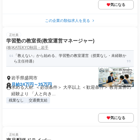
気になる
この企業の類似求人を見る
正社員
学習塾の教室長(教室運営マネージャー)
(株)KATEKYO秋田・岩手
「教えない」から始める、学習塾の教室運営（授業なし・未経験か
ら主任待遇）
岩手県盛岡市
月給24万円～35万円
求める人材: ＜必須条件＞ 大卒以上 ＜歓迎条件＞ 教育業界の
経験より 「人と向き...
残業なし
交通費支給
気になる
正社員