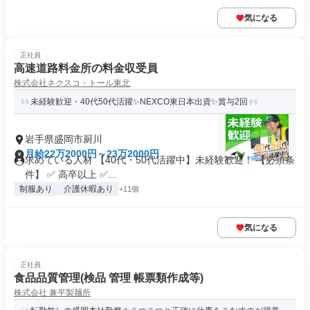
気になる
正社員
高速道路料金所の料金収受員
株式会社ネクスコ・トール東北
未経験歓迎・40代50代活躍✨NEXCO東日本出資✨賞与2回
岩手県盛岡市厨川
月給22万2000円～23万2000円
求めている人材 【40代・50代活躍中】未経験歓迎！ 【必須条
件】 ✅ 高卒以上 ✅...
制服あり
介護休暇あり
+11個
気になる
正社員
食品品質管理(検品 管理 帳票類作成等)
株式会社 兼平製麺所