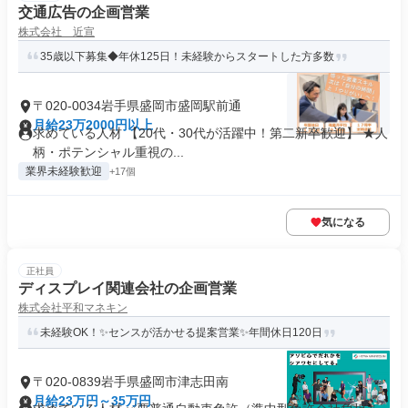
交通広告の企画営業
株式会社 近宣
35歳以下募集◆年休125日！未経験からスタートした方多数
〒020-0034岩手県盛岡市盛岡駅前通
月給23万2000円以上
求めている人材 【20代・30代が活躍中！第二新卒歓迎】 ★人
柄・ポテンシャル重視の...
業界未経験歓迎
+17個
気になる
正社員
ディスプレイ関連会社の企画営業
株式会社平和マネキン
未経験OK！✨センスが活かせる提案営業✨年間休日120日
〒020-0839岩手県盛岡市津志田南
月給23万円～35万円