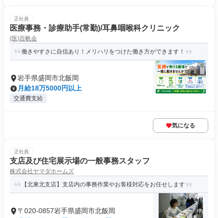
正社員
医療事務・診療助手(常勤)/耳鼻咽喉科クリニック
(医)百帆会
働きやすさに自信あり！メリハリをつけた働き方ができます！
岩手県盛岡市北飯岡
月給18万5000円以上
交通費支給
気になる
正社員
支店及び住宅展示場の一般事務スタッフ
株式会社ヤマダホームズ
【北東北支店】支店内の事務作業やお客様対応をお任せします
〒020-0857岩手県盛岡市北飯岡