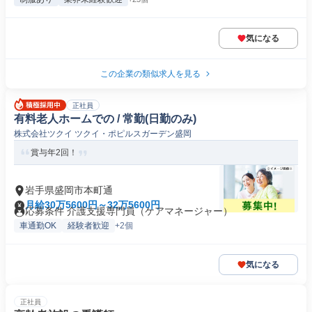
気になる
この企業の類似求人を見る
正社員
有料老人ホームでの / 常勤(日勤のみ)
株式会社ツクイ ツクイ・ポピルスガーデン盛岡
賞与年2回！
岩手県盛岡市本町通
月給30万5600円～32万5600円
応募条件 介護支援専門員（ケアマネージャー）
車通勤OK
経験者歓迎
+2個
気になる
正社員