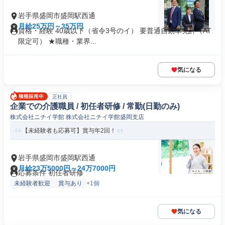
岩手県盛岡市盛岡駅西通
月給25万円～35万円
資格・経験 40歳以下（省令3号のイ） 要普通自動車免許（AT
限定可） ★職種・業界...
気になる
正社員
企業での介護職員 / 初任者研修 / 常勤(日勤のみ)
株式会社ニチイ学館 株式会社ニチイ学館盛岡支店
【未経験者も応募可】賞与年2回！
岩手県盛岡市盛岡駅西通
月給23万5000円～24万7000円
応募条件 初任者研修
未経験者歓迎
賞与あり
+1個
気になる