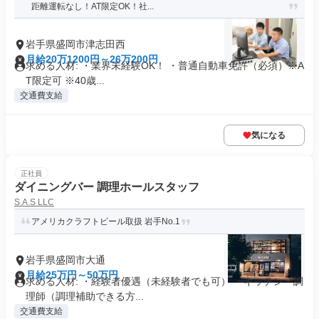
距離運転なし！AT限定OK！社...
岩手県盛岡市津志田西
月給20万1200円～26万200円
求める人材: ・業界未経験OK！ ・普通自動車免許（必須）※A
T限定可 ※40歳...
交通費支給
気になる
正社員
ダイニングバー 調理ホールスタッフ
S.A.S LLC
アメリカクラフトビール取扱 岩手No.1
岩手県盛岡市大通
月給25万円～50万円
求める人材: ・経験者優遇（未経験者でも可） ・キッチン・調
理師（調理補助できる方...
交通費支給