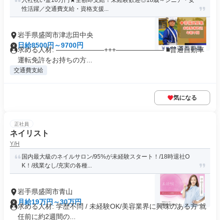
入社祝い金10万円★全額即支給！未経験歓迎◎18歳～シニア・女
性活躍／交通費支給・資格支援...
岩手県盛岡市津志田中央
日給8500円～9700円
求める人材: ———————+++——————— ■普通自動車
運転免許をお持ちの方...
交通費支給
気になる
正社員
ネイリスト
Y/H
国内最大級のネイルサロン/95%が未経験スタート！/18時退社O
K！/残業なし/充実の各種...
岩手県盛岡市青山
月給19万円～30万円
求める人材: 学歴不問 / 未経験OK/美容業界に興味のある方 就
任前に約2週間の...