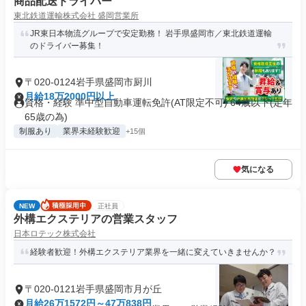
商品配送ドライバー
東北鉄道運輸株式会社 盛岡営業所
JR東日本物流グループで安定勤務！ 岩手県盛岡市／東北鉄道運輸
のドライバー募集！
〒020-0124岩手県盛岡市厨川
月給18万2000円以上
資格・経験 準中型自動車運転免許(AT限定不可) 64歳以下(定年
65歳の為)
制服あり
業界未経験歓迎
+15個
気になる
NEW
正社員
外構エクステリアの営業スタッフ
日本ロテック株式会社
経験者歓迎！外構エクステリア業界を一緒に変えていきませんか？
〒020-0121岩手県盛岡市月が丘
月給26万1572円～47万838円