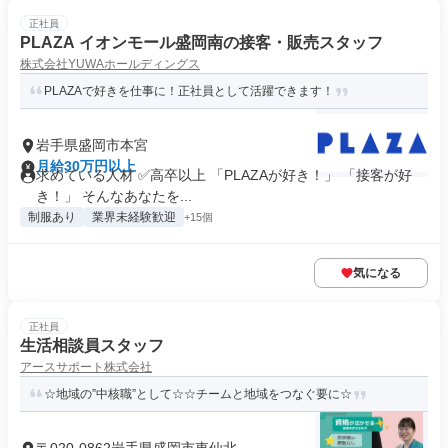
正社員
PLAZA イオンモール盛岡南の接客・販売スタッフ
株式会社YUWAホールディングス
PLAZAで好きを仕事に！正社員として活躍できます！
岩手県盛岡市本宮
月給30万円以上
求めている人材 ✅高卒以上 「PLAZAが好き！」 「接客が好
き！」 そんなあなたを...
制服あり
業界未経験歓迎
+15個
気になる
正社員
生活相談員スタッフ
アースサポート株式会社
☆地域の”中核職”として☆☆チームと地域をつなぐ要に☆