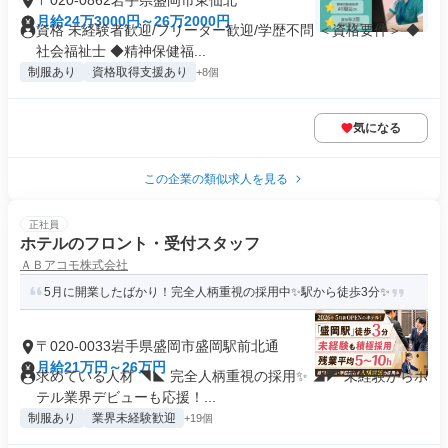
〒020-0862岩手県盛岡市東仙北
月給24万3000円～26万2000円
資格 未経験者歓迎/フリーター歓迎/学歴不問 ＜資格要件＞ ◆
社会福祉士 ◆精神保健福...
制服あり
資格取得支援あり
+8個
気になる
この企業の類似求人を見る
正社員
ホテルのフロント・受付スタッフ
ＡＢアコモ株式会社
5月に開業したばかり！完全人柄重視の採用中✨駅から徒歩3分✨
〒020-0033岩手県盛岡市盛岡駅前北通
月給21万円～26万円
求めている人材 ◥◣ 完全人柄重視の採用✨ ◢◤ 未経験からホ
テル業界デビューも応援！...
制服あり
業界未経験歓迎
+19個