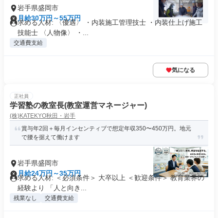
岩手県盛岡市
月給30万円～55万円
求める人材: 〈優遇〉 ・内装施工管理技士 ・内装仕上げ施工
技能士 〈人物像〉 ・...
交通費支給
気になる
正社員
学習塾の教室長(教室運営マネージャー)
(株)KATEKYO秋田・岩手
賞与年2回＋毎月インセンティブで想定年収350〜450万円。地元
で腰を据えて働けます
岩手県盛岡市
月給24万円～35万円
求める人材: ＜必須条件＞ 大卒以上 ＜歓迎条件＞ 教育業界の
経験より 「人と向き...
残業なし
交通費支給