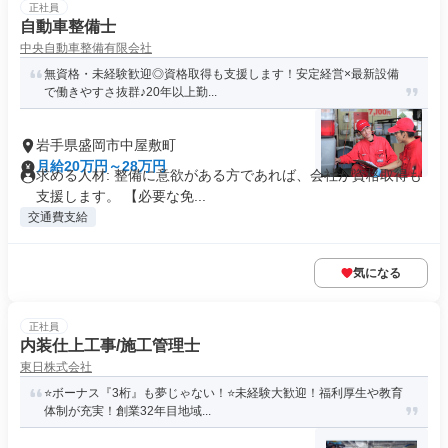
正社員
自動車整備士
中央自動車整備有限会社
無資格・未経験歓迎◎資格取得も支援します！安定経営×最新設備
で働きやすさ抜群♪20年以上勤...
岩手県盛岡市中屋敷町
月給20万円～28万円
求める人材: 整備に意欲がある方であれば、会社が資格取得も
支援します。 【必要な免...
交通費支給
気になる
正社員
内装仕上工事/施工管理士
東日株式会社
⭐ボーナス『3桁』も夢じゃない！⭐未経験大歓迎！福利厚生や教育
体制が充実！創業32年目地域...