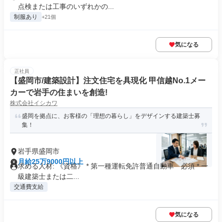
点検または工事のいずれかの...
制服あり
+21個
気になる
正社員
【盛岡市/建築設計】注文住宅を具現化 甲信越No.1メー
カーで岩手の住まいを創造!
株式会社イシカワ
盛岡を拠点に、お客様の「理想の暮らし」をデザインする建築士募
集！
岩手県盛岡市
月給25万9000円以上
求める人材: 《資格》 * 第一種運転免許普通自動車 必須 * 一
級建築士または二...
交通費支給
気になる