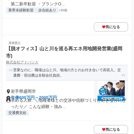
第二新卒歓迎 ・ブランクO...
業界未経験歓迎
歩合給あり
+30個
気になる
業務委託
【脱オフィス】山と川を巡る再エネ用地開発営業(盛岡
市)
株式会社アドバンス
営業なのに、職場は山と川。地域の方とのお付き合いで高収入。交
通費・宿泊費は全額会社負担。
岩手県盛岡市
年俸600万円～2000万円
求める人材: ＼地権者様との交渉や信頼づくりが好きな方にぴ
ったり／ こんな経験・強み...
交通費支給
気になる