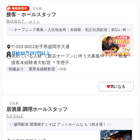
正社員
接客・ホールスタッフ
株式会社Ｆ ａｉｘ
オープニング募集＞入社祝金有｜未経験・初正社員歓迎｜前払い有
〒020-0022岩手県盛岡市大通
月給30万297円以上
求めている人材 ＼新店オープンに伴う大募集中！／ ＊飲食・
接客未経験者大歓迎 ＊学歴不...
制服あり
業界未経験歓迎
+26個
気になる
正社員
居酒屋 調理ホールスタッフ
S.A.S LLC
盛岡駅前 開運橋すぐそば アットホームな もつ焼き屋！