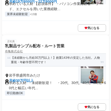
月給19万8000円～22万8000円
求めている人材 【必須条件】 ・パソコン作業経験者 ・ワー
ド、エクセルを用いた業務経験...
業界未経験歓迎
+13個
気になる
正社員
乳製品サンプル配布・ルート営業
布亀株式会社
【未経験から月給30万円以上！】創業143年の安定した当社。人物
重視・年齢学歴不問です！
岩手県盛岡市みたけ
月給30万円以上
求める人材: ・未経験歓迎！ ・20代、30代、40代、50代、6
0代と幅広い年代...
即日勤務OK
気になる