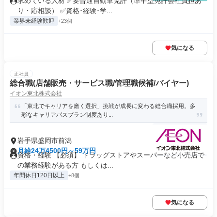
求めている人材 ✅要普通自動車免許（準中型免許会社負担あ
り・応相談） ✅資格･経験･学...
業界未経験歓迎
+23個
気になる
正社員
総合職(店舗販売・サービス職/管理職候補/バイヤー)
イオン東北株式会社
「東北でキャリアを磨く選択」挑戦が成長に変わる総合職採用。多
彩なキャリアパスプラン制度あり...
岩手県盛岡市前潟
月給24万4500円～59万円
資格・経験 【必須】 ドラッグストアやスーパーなど小売店で
の業務経験がある方 もしくは...
年間休日120日以上
+8個
気になる