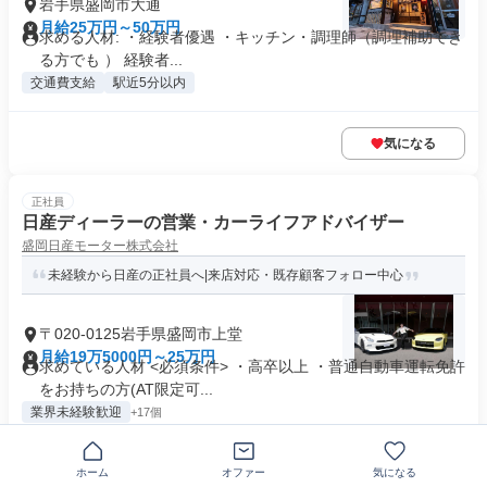
岩手県盛岡市大通
月給25万円～50万円
求める人材: ・経験者優遇 ・キッチン・調理師（調理補助でき
る方でも ） 経験者...
交通費支給
駅近5分以内
気になる
正社員
日産ディーラーの営業・カーライフアドバイザー
盛岡日産モーター株式会社
未経験から日産の正社員へ|来店対応・既存顧客フォロー中心
〒020-0125岩手県盛岡市上堂
月給19万5000円～25万円
求めている人材 <必須条件> ・高卒以上 ・普通自動車運転免許
をお持ちの方(AT限定可...
業界未経験歓迎
+17個
気になる
ホーム
オファー
気になる