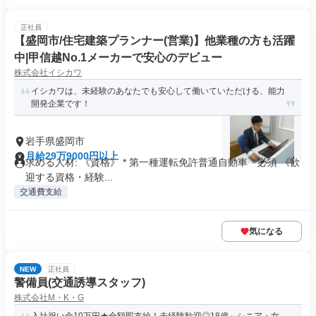
正社員
【盛岡市/住宅建築プランナー(営業)】他業種の方も活躍
中|甲信越No.1メーカーで安心のデビュー
株式会社イシカワ
イシカワは、未経験のあなたでも安心して働いていただける、能力
開発企業です！
岩手県盛岡市
月給29万9000円以上
求める人材: 《資格》 * 第一種運転免許普通自動車 必須 《歓
迎する資格・経験...
交通費支給
気になる
NEW
正社員
警備員(交通誘導スタッフ)
株式会社M・K・G