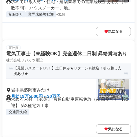
求めている人材 ・住宅・建築業界での営業経験がある方（年
数不問） ハウスメーカー、地...
制服あり
業界未経験歓迎
+31個
気になる
正社員
電気工事士【未経験OK】完全週休二日制 昇給賞与あり
株式会社フジカツ電設
【見習いスタートOK！】土日休み★Ｕターンも歓迎！引っ越し支
援あり★
岩手県盛岡市みたけ
月給19万5000円～30万円
求める人材: 【必須】 普通自動車運転免許（AT限定可） 【歓
迎】 第2種電気工事...
交通費支給
気になる