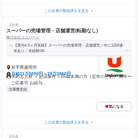
この企業の類似求人を見る
正社員
スーパーの売場管理・店舗運営(転勤なし)
株式会社ユニバース
【賞与4.5ヶ月実績】スーパーの売場管理・店舗運営／年に1回8連
休あり／未経験OK
岩手県盛岡市
月給21万5550円～29万2860円
求める人材: < 必須条件 > 65歳未満の方（定年のため） 高卒〜
ご応募可 お給与...
交通費支給
気になる
この企業の類似求人を見る
正社員