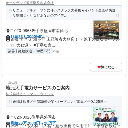
オークランド観光開発株式会社
リニューアルオープンに伴いスタッフ大募集★イベント企画や快適
な空間づくりなどあなたのアイデ...
〒020-0863岩手県盛岡市南仙北
月給26万3000円以上
資格 学歴･経験不問 未経験者大歓迎！ ＜以下の様なタイプの
方､大歓迎＞ ■丁寧な言...
業界未経験歓迎
学歴不問
+5個
気になる
正社員
地元大手電力サービスのご案内
株式会社ヒューマン・ライジン
未経験歓迎／年商30億企業×オープニング募集／年休125日
〒020-0026岩手県盛岡市
月給26万7000円～28万円
求めている人材 《人柄・意欲重視で採用中》 ・未経験歓迎 ・