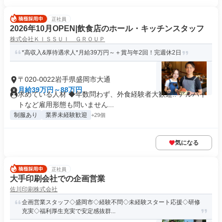
正社員
2026年10月OPEN|飲食店のホール・キッチンスタッフ
株式会社ＫＩＳＳＵＩ ＧＲＯＵＰ
*高収入&厚待遇求人*月給39万円～＋賞与年2回！完週休2日
〒020-0022岩手県盛岡市大通
月給39万円～88万円
求めている人材 ◆年数問わず、外食経験者大歓迎!! アルバイ
トなど雇用形態も問いません...
制服あり
業界未経験歓迎
+29個
気になる
正社員
大手印刷会社での企画営業
佐川印刷株式会社
企画営業スタッフ◇盛岡市◇経験不問◇未経験スタート応援◇研修
充実◇福利厚生充実で安定感抜群...