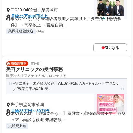
〒020-0402岩手県盛岡市
月給25万800円以上
求めている人材 未経験者歓迎／高卒以上／要普免 【必須条
件】 ・高卒以上 ・普通自動...
業界未経験歓迎
+14個
気になる
正社員
美容クリニックの受付事務
医療法人社団メディカルフロンティア
<第二新卒・未経験大歓迎！WEB面接1回のみ>ネイル・ピアスOK
／*残業月平均3.2h*美...
岩手県盛岡市菜園
月給23万円～30万円
求める人材: 【必須要件なし】履歴書・職務経歴書不要！カジ
ュアル面談も歓迎 未経験歓...
交通費支給