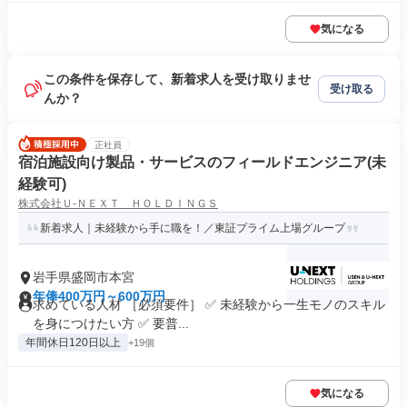
気になる
この条件を保存して、新着求人を受け取りませ
受け取る
んか？
正社員
宿泊施設向け製品・サービスのフィールドエンジニア(未
経験可)
株式会社Ｕ‐ＮＥＸＴ ＨＯＬＤＩＮＧＳ
新着求人｜未経験から手に職を！／東証プライム上場グループ
岩手県盛岡市本宮
年俸400万円～600万円
求めている人材 ［必須要件］ ✅ 未経験から一生モノのスキル
を身につけたい方 ✅ 要普...
年間休日120日以上
+19個
気になる