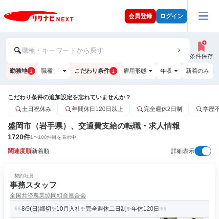
会員登録
ログイン
職種・キーワードから探す
条件保存
勤務地
職種
こだわり条件
雇用形態
年収
新着のみ
1
1
こだわり条件の追加設定を忘れていませんか？
土日祝休み
年間休日120日以上
完全週休2日制
学歴
盛岡市（岩手県）、交通費支給の転職・求人情報
1720
件
1
〜
100
件目を表示中
関連度順
新着順
詳細表示
契約社員
事務スタッフ
全国共済農業協同組合連合会
8/9(日)締切✨10月入社✨完全週休二日制✨年休120日