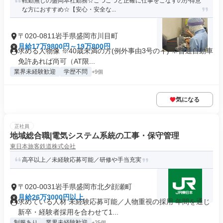
転勤無しの盛岡本社勤務☆こつこつと正確に仕事をこなすのが得意
な方におすすめ☆【安心・安全な...
〒020-0811岩手県盛岡市川目町
月給17万9800円～19万800円
求める人物像 ※40歳未満の方(例外事由3号のイ) ※普通自動車
免許あれば尚可（AT限...
業界未経験歓迎
学歴不問
+9個
気になる
正社員
地域総合職|電気システム系統の工事・保守管理
東日本旅客鉄道株式会社
高卒以上／未経験応募可能／研修や手当充実
〒020-0031岩手県盛岡市北夕顔瀬町
月給26万3000円以上
求めている人材 未経験応募可能／人物重視の採用 年間を通じ
新卒・経験者採用を合わせて1...
制服あり
業界未経験歓迎
+25個