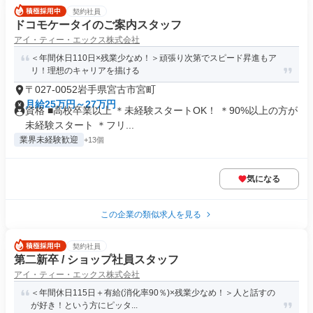
契約社員
ドコモケータイのご案内スタッフ
アイ・ティー・エックス株式会社
＜年間休日110日×残業少なめ！＞頑張り次第でスピード昇進もア
リ！理想のキャリアを描ける
〒027-0052岩手県宮古市宮町
月給25万円～27万円
資格 ■高校卒業以上 ＊未経験スタートOK！ ＊90%以上の方が
未経験スタート ＊フリ...
業界未経験歓迎
+13個
気になる
この企業の類似求人を見る
契約社員
第二新卒 / ショップ社員スタッフ
アイ・ティー・エックス株式会社
＜年間休日115日＋有給(消化率90％)×残業少なめ！＞人と話すの
が好き！という方にピッタ...