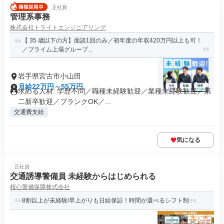
正社員
管理系事務
株式会社トライトエンジニアリング
【 35 歳以下の方】面談1回のみ／初年度の年収420万円以上も可！
／プライム上場グループ...
岩手県宮古市小山田
月給22万円～55万円
求める人材: 学歴不問／職種未経験歓迎／業種未経験歓迎／第
二新卒歓迎／ブランクOK／...
交通費支給
気になる
正社員
交通誘導警備員 未経験からはじめられる
桜心警備保障株式会社
8割以上が未経験/早上がりも日給保証！時間が選べるシフト制