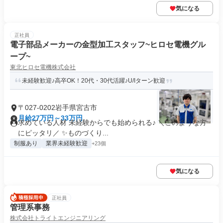
気になる
正社員
電子部品メーカーの金型加工スタッフ~ヒロセ電機グル
ープ~
東北ヒロセ電機株式会社
未経験歓迎♪高卒OK！20代・30代活躍♪U/Iターン歓迎
〒027-0202岩手県宮古市
月給27万円～33万円
求めている人材 未経験からでも始められる♪ ＼このような方
にピッタリ／ ✨ものづくり...
制服あり
業界未経験歓迎
+23個
気になる
正社員
管理系事務
株式会社トライトエンジニアリング