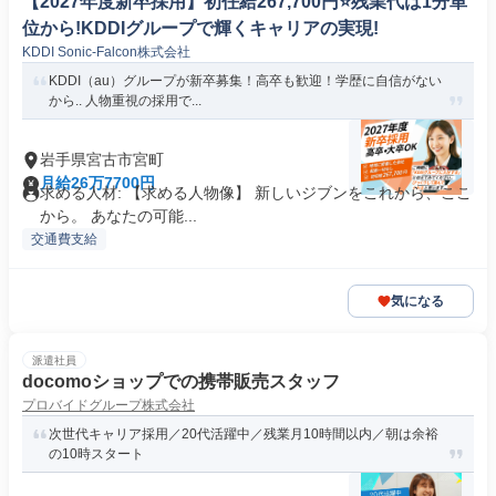
【2027年度新卒採用】初任給267,700円⭐️残業代は1分単
位から!KDDIグループで輝くキャリアの実現!
KDDI Sonic-Falcon株式会社
KDDI（au）グループが新卒募集！高卒も歓迎！学歴に自信がない
から.. 人物重視の採用で...
岩手県宮古市宮町
月給26万7700円
求める人材: 【求める人物像】 新しいジブンをこれから、ここ
から。 あなたの可能...
交通費支給
気になる
派遣社員
docomoショップでの携帯販売スタッフ
プロバイドグループ株式会社
次世代キャリア採用／20代活躍中／残業月10時間以内／朝は余裕
の10時スタート