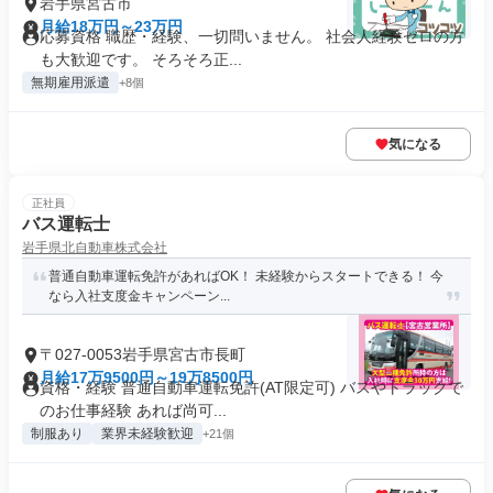
岩手県宮古市
月給18万円～23万円
応募資格 職歴・経験、一切問いません。 社会人経験ゼロの方
も大歓迎です。 そろそろ正...
無期雇用派遣
+8個
気になる
正社員
バス運転士
岩手県北自動車株式会社
普通自動車運転免許があればOK！ 未経験からスタートできる！ 今
なら入社支度金キャンペーン...
〒027-0053岩手県宮古市長町
月給17万9500円～19万8500円
資格・経験 普通自動車運転免許(AT限定可) バスやトラックで
のお仕事経験 あれば尚可...
制服あり
業界未経験歓迎
+21個