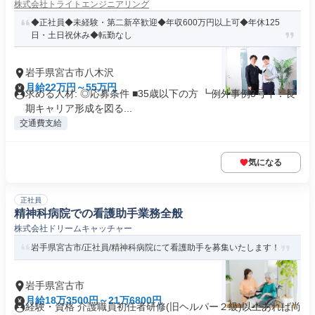
株式会社トライトエンジニアリング
◆正社員◆未経験・第二新卒歓迎◆年収600万円以上可◆年休125
日・土日祝休み◆転勤なし
岩手県宮古市八木沢
月給22万円～55万円
求める人材: ◎応募条件 ■35歳以下の方 ┗例外事例3号イ：長
期キャリア形成を図る...
交通費支給
気になる
正社員
精神科病院での看護助手業務全般
株式会社ドリームキャッチャー
岩手県宮古市/正社員/精神科病院にて看護助手を募集いたします！
岩手県宮古市
月給18万3500円～21万6800円
経験・資格 介護職員初任者研修(旧ヘルパー２級)以上あれば尚