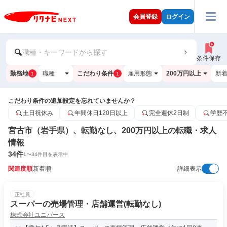
会員登録
ログイン
職種・キーワードから探す
条件保存
勤務地
職種
こだわり条件
雇用形態
200万円以上
新
1
1
こだわり条件の追加設定を忘れていませんか？
土日祝休み
年間休日120日以上
完全週休2日制
学歴
宮古市（岩手県）、転勤なし、200万円以上の転職・求人
情報
34
件
1
〜
34
件目を表示中
関連度順
新着順
詳細表示
正社員
スーパーの売場管理・店舗運営(転勤なし)
株式会社ユニバース