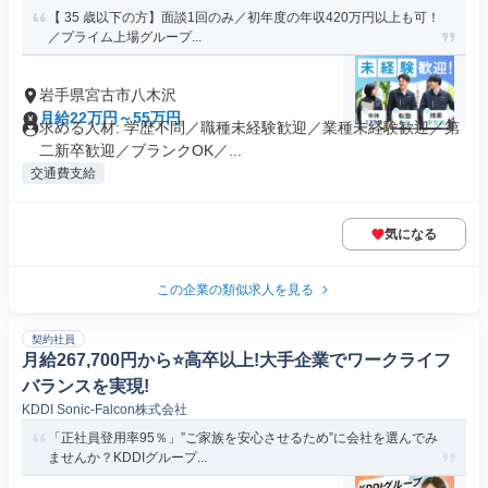
【 35 歳以下の方】面談1回のみ／初年度の年収420万円以上も可！
／プライム上場グループ...
岩手県宮古市八木沢
月給22万円～55万円
求める人材: 学歴不問／職種未経験歓迎／業種未経験歓迎／第
二新卒歓迎／ブランクOK／...
交通費支給
気になる
この企業の類似求人を見る
契約社員
月給267,700円から⭐️高卒以上!大手企業でワークライフ
バランスを実現!
KDDI Sonic-Falcon株式会社
「正社員登用率95％」”ご家族を安心させるため”に会社を選んでみ
ませんか？KDDIグループ...