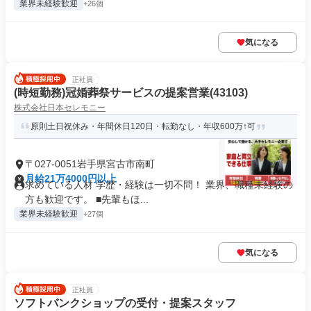
業界未経験歓迎
+26個
気になる
正社員
(時短勤務)冠婚葬祭サービスの提案営業(43103)
株式会社日本セレモニー
原則土日祝休み・年間休日120日・転勤なし・年収600万↑可
〒027-0051岩手県宮古市南町
月給21万4000円以上
求めている人材 学歴・経験は一切不問！ 業界、職種未経験の
方も歓迎です。 ■先輩もほ...
業界未経験歓迎
+27個
気になる
正社員
ソフトバンクショップの受付・提案スタッフ