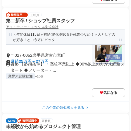
正社員
第二新卒 / ショップ社員スタッフ
アイ・ティー・エックス株式会社
＜年間休日115日＋有給(消化率90％)×残業少なめ！＞人と話すの
が好き！という方にピッタ...
〒027-0052岩手県宮古市宮町
月給25万円～27万円
資格 【必須条件】 ・高校卒業以上 ◆90%以上の方が未経験ス
タート ◆フリーター・...
業界未経験歓迎
+18個
気になる
この企業の類似求人を見る
NEW
正社員
未経験から始めるプロジェクト管理