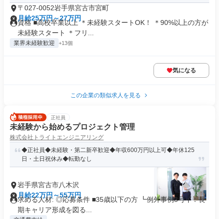
〒027-0052岩手県宮古市宮町
月給25万円～27万円
資格 ■高校卒業以上 ＊未経験スタートOK！ ＊90%以上の方が
未経験スタート ＊フリ...
業界未経験歓迎
+13個
気になる
この企業の類似求人を見る
正社員
未経験から始めるプロジェクト管理
株式会社トライトエンジニアリング
◆正社員◆未経験・第二新卒歓迎◆年収600万円以上可◆年休125
日・土日祝休み◆転勤なし
岩手県宮古市八木沢
月給22万円～55万円
求める人材: ◎応募条件 ■35歳以下の方 ┗例外事例3号イ：長
期キャリア形成を図る...