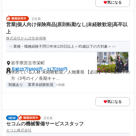
気になる
正社員
営業|個人向け保険商品|原則転勤なし|未経験歓迎|高卒以
上
株式会社かんぽ生命保険
業種・職種経験不問◎年休120日以上＜45歳以下の方対象＞
岩手県宮古市栄町
月給25万6800円～31万350円
求めている人材 未経験歓迎／人物重視 【必須】 ◎45歳以下の
方（3号のイ／長期キャ...
制服あり
業界未経験歓迎
+36個
気になる
NEW
正社員
セコムの機械警備サービススタッフ
セコム株式会社