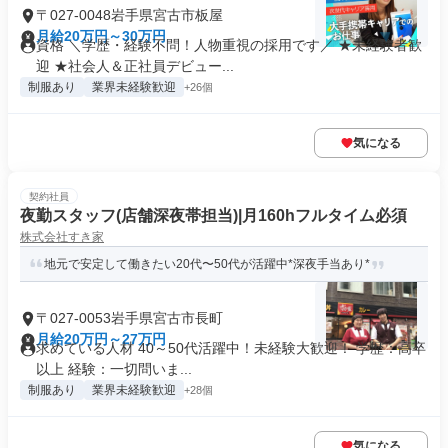
〒027-0048岩手県宮古市板屋
月給20万円～30万円
資格 ＼学歴・経験不問！人物重視の採用です／ ★未経験者歓
迎 ★社会人＆正社員デビュー...
制服あり
業界未経験歓迎
+26個
気になる
契約社員
夜勤スタッフ(店舗深夜帯担当)|月160hフルタイム必須
株式会社すき家
地元で安定して働きたい20代〜50代が活躍中*深夜手当あり*
〒027-0053岩手県宮古市長町
月給20万円～27万円
求めている人材 40～50代活躍中！未経験大歓迎！ 学歴：高卒
以上 経験：一切問いま...
制服あり
業界未経験歓迎
+28個
気になる