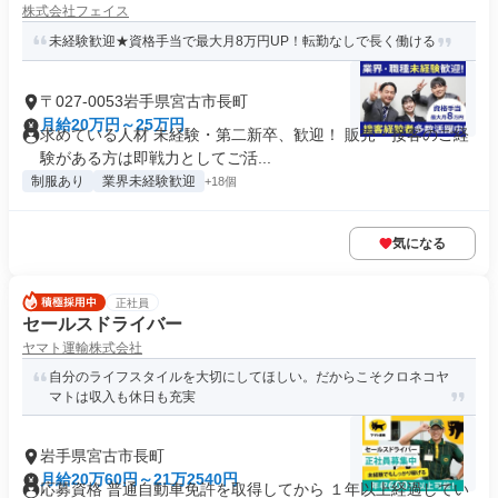
株式会社フェイス
未経験歓迎★資格手当で最大月8万円UP！転勤なしで長く働ける
〒027-0053岩手県宮古市長町
月給20万円～25万円
求めている人材 未経験・第二新卒、歓迎！ 販売・接客のご経
験がある方は即戦力としてご活...
制服あり
業界未経験歓迎
+18個
気になる
正社員
セールスドライバー
ヤマト運輸株式会社
自分のライフスタイルを大切にしてほしい。だからこそクロネコヤ
マトは収入も休日も充実
岩手県宮古市長町
月給20万60円～21万2540円
応募資格 普通自動車免許を取得してから １年以上経過してい