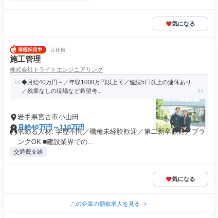
気になる
正社員
施工管理
株式会社トライトエンジニアリング
◆月給40万円～／年収1000万円以上可／連続5日以上の連休あり
／残業なしの現場など希望考...
岩手県宮古市小山田
月給40万円～110万円
求める人材: 学歴不問／職種未経験歓迎／第二新卒歓迎／ブラ
ンクOK ■建設業界での...
交通費支給
気になる
この企業の類似求人を見る