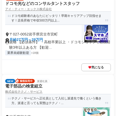
ドコモ光などのコンサルタントスタッフ
アイ・ティー・エックス株式会社
ドコモ経験者のあなたにピッタリ！早期キャリアアップ目指せま
す！店長昇格で年収500万円以上...
〒027-0052岩手県宮古市宮町
月給27万円～29万円
資格 【必須条件】 ・高校卒業以上 ・ドコモショップで勤務経
験3年以上ある方 【歓迎...
業界未経験歓迎
+18個
気になる
NEW
派遣社員
電子部品の検査組立
株式会社テクノ・サービス
テクノ・サービスへ正社員として入社し派遣先で働くという働き
方。派遣と言っても実態はテクノ・...