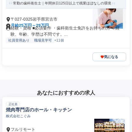
常勤の歯科衛生士｜年間休日125日以上で残業ほぼなしの環境
〒027-0325岩手県宮古市
月給25万円～29万円
経験・資格 ■必須要件 ・歯科衛生士免許をお持ちの方 ※経
験、年齢、学歴は不問です。...
社員登用あり
職場見学可
+11個
気になる
あなたにおすすめの求人
正社員
焼肉専門店のホール・キッチン
株式会社こぐみ
フルリモート