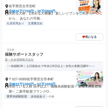
岩手県宮古市宮町
月給26万7700円～30万5900円
求める人材: 【求める人物像】 新しいジブンをこれから、ここ
から。 あなたの可能...
社員登用あり
交通費支給
気になる
正社員
保険サポートスタッフ
第一生命保険株式会社
未経験OK｜土日祝休みで年休120日以上✨女性が多数活躍中✨
〒027-0089岩手県宮古市本町
月給22万1000円～52万1000円
求めている人材 高卒以上✨ 職種未経験歓迎✨ 業種未経験歓迎
第✨ 二新卒歓迎ブランクO...
業界未経験歓迎
歩合給あり
+15個