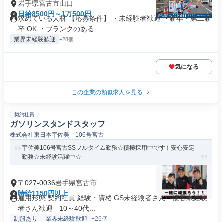
岩手県宮古市山口
日給8500円～1万500円
求めている人材 【応募条件】 ・未経験者歓迎 ・新卒・第二新
卒 OK ・ブランクのある...
業界未経験歓迎
+28個
気になる
この企業の類似求人を見る
契約社員
ガソリンスタンドスタッフ
株式会社東日本宇佐美 106号宮古
宇佐美106号宮古SSフルタイム勤務☆積極採用中です！安心安定
勤務☆未経験活躍中☆
〒027-0036岩手県宮古市
時給1150円以上
雇用形態 契約社員 経験・資格 GS未経験者さん、接客未経験
者さん歓迎！10～40代...
制服あり
業界未経験歓迎
+26個