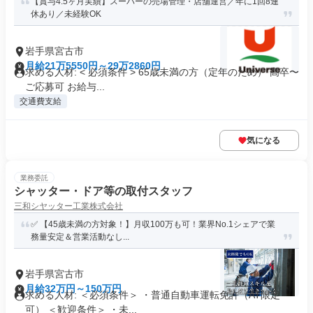
【賞与4.5ヶ月実績】スーパーの売場管理・店舗運営／年に1回8連
休あり／未経験OK
岩手県宮古市
月給21万5550円～29万2860円
求める人材: < 必須条件 > 65歳未満の方（定年のため） 高卒〜
ご応募可 お給与...
交通費支給
気になる
業務委託
シャッター・ドア等の取付スタッフ
三和シヤッター工業株式会社
✅ 【45歳未満の方対象！】月収100万も可！業界No.1シェアで業
務量安定＆営業活動なし...
岩手県宮古市
月給32万円～150万円
求める人材: ＜必須条件＞ ・普通自動車運転免許（AT限定
可） ＜歓迎条件＞ ・未...