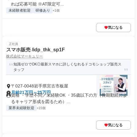
れば応募可能 ※AT限定可...
未経験者歓迎
研修あり
+1個
気になる
正社員
スマホ販売 /idp_thk_sp1F
株式会社マーキュリー
知識ゼロでOK◎最新スマホに詳しくなれるドコモショップ販売ス
タッフ
〒027-0048岩手県宮古市板屋
月給21万円～25万円
資格 ・学歴不問／未経験OK ・35歳以下の方（長期勤続によ
るキャリア形成を図るため）...
業界未経験歓迎
+15個
気になる