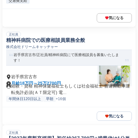
交通費支給
気になる
正社員
精神科病院での医療相談員業務全般
株式会社ドリームキャッチャー
岩手県宮古市/正社員/精神科病院にて医療相談員を募集いたしま
す！
岩手県宮古市
月給18万円～25万2700円
経験・資格 精神保健福祉士もしくは社会福祉士 普通自動車運
転免許必須(ＡＴ限定可) 電...
年間休日120日以上
早朝
+16個
気になる
正社員