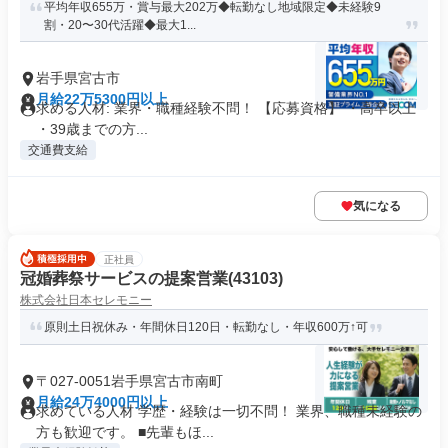
平均年収655万・賞与最大202万◆転勤なし地域限定◆未経験9
割・20〜30代活躍◆最大1...
岩手県宮古市
月給22万5300円以上
求める人材: 業界・職種経験不問！ 【応募資格】 ・高卒以上
・39歳までの方...
交通費支給
気になる
正社員
冠婚葬祭サービスの提案営業(43103)
株式会社日本セレモニー
原則土日祝休み・年間休日120日・転勤なし・年収600万↑可
〒027-0051岩手県宮古市南町
月給24万4000円以上
求めている人材 学歴・経験は一切不問！ 業界、職種未経験の
方も歓迎です。 ■先輩もほ...