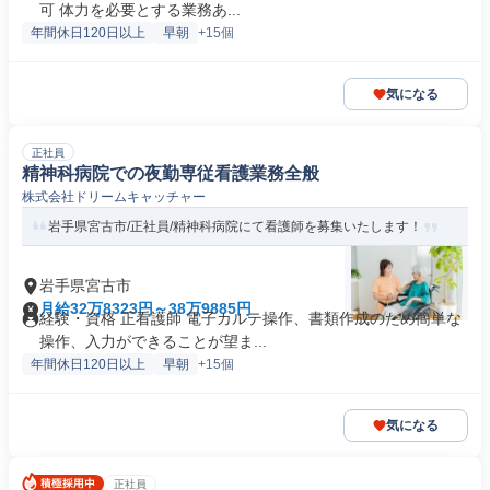
可 体力を必要とする業務あ...
年間休日120日以上
早朝
+15個
気になる
正社員
精神科病院での夜勤専従看護業務全般
株式会社ドリームキャッチャー
岩手県宮古市/正社員/精神科病院にて看護師を募集いたします！
岩手県宮古市
月給32万8323円～38万9885円
経験・資格 正看護師 電子カルテ操作、書類作成のため簡単な
操作、入力ができることが望ま...
年間休日120日以上
早朝
+15個
気になる
正社員