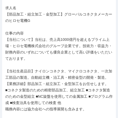
求人名

【部品加工・組立加工・金型加工】グローバルコネクタメーカー
のヒロセ電機G

仕事の内容

【当社について】当社は、売上高1000億円を超えるプライム上
場・ヒロセ電機株式会社のグループ企業です。技術力・収益力・
財務内容のいずれについても優良企業として高い評価をいただい
ております。

【当社生産品目】ナイロンコネクタ、マイクロコネクタ、一次加
工部品の製造。自動組立機・治工具・精密金型の開発・製造。

【業務詳細】部品加工・組立加工・金型加工をお任せします。

■コネクタ製造のための精密部品加工、組立加工 ■コネクタ製造
のための金型組立 ■NC旋盤を使用しての金属加工 ■プログラム作
成 ■検査治具を使用しての検査 他

職務内容には協力会社への指導展開も含みます。
