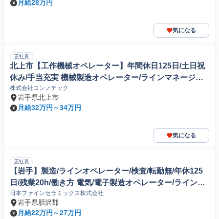
月給28万円
気になる
正社員
北上市【工作機械オペレーター】年間休日125日/土日祝
休み/手当充実 機械製造オペレーター/ラインマネージャ
株式会社コンノテック
ー
岩手県北上市
月給32万円～34万円
気になる
正社員
【岩手】製造/ラインオペレーター/検査/転勤無/年休125
日/残業20h/働き方 電気/電子製造オペレーター/ラインマ
日本ファインセラミックス株式会社
ネージャー
岩手県胆沢郡
月給22万円～27万円