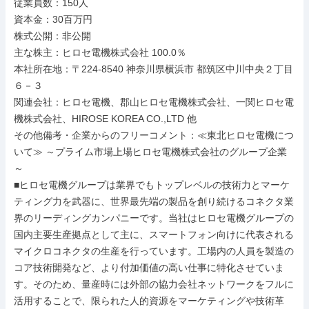
従業員数：150人

資本金：30百万円

株式公開：非公開

主な株主：ヒロセ電機株式会社 100.0％

本社所在地：〒224-8540 神奈川県横浜市 都筑区中川中央２丁目
６－３

関連会社：ヒロセ電機、郡山ヒロセ電機株式会社、一関ヒロセ電
機株式会社、HIROSE KOREA CO.,LTD 他

その他備考・企業からのフリーコメント：≪東北ヒロセ電機につ
いて≫ ～プライム市場上場ヒロセ電機株式会社のグループ企業
～

■ヒロセ電機グループは業界でもトップレベルの技術力とマーケ
ティング力を武器に、世界最先端の製品を創り続けるコネクタ業
界のリーディングカンパニーです。当社はヒロセ電機グループの
国内主要生産拠点として主に、スマートフォン向けに代表される
マイクロコネクタの生産を行っています。工場内の人員を製造の
コア技術開発など、より付加価値の高い仕事に特化させていま
す。そのため、量産時には外部の協力会社ネットワークをフルに
活用することで、限られた人的資源をマーケティングや技術革