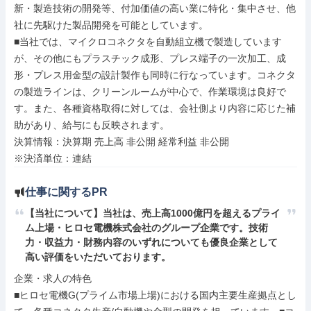
新・製造技術の開発等、付加価値の高い業に特化・集中させ、他
社に先駆けた製品開発を可能としています。

■当社では、マイクロコネクタを自動組立機で製造しています
が、その他にもプラスチック成形、プレス端子の一次加工、成
形・プレス用金型の設計製作も同時に行なっています。コネクタ
の製造ラインは、クリーンルームが中心で、作業環境は良好で
す。また、各種資格取得に対しては、会社側より内容に応じた補
助があり、給与にも反映されます。

決算情報：決算期 売上高 非公開 経常利益 非公開

※決済単位：連結
仕事に関するPR
【当社について】当社は、売上高1000億円を超えるプライ
ム上場・ヒロセ電機株式会社のグループ企業です。技術
力・収益力・財務内容のいずれについても優良企業として
高い評価をいただいております。
企業・求人の特色

■ヒロセ電機G(プライム市場上場)における国内主要生産拠点とし