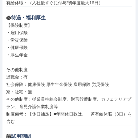
有給休暇：（入社後すぐに付与/初年度最大16日）
待遇・福利厚生
【保険制度】

・雇用保険

・労災保険

・健康保険

・厚生年金

その他制度

退職金：有

社会保険：健康保険 厚生年金保険 雇用保険 労災保険

寮・社宅：無

その他制度：従業員持株会制度、財形貯蓄制度、カフェテリアプ
ラン、育児介護休業制度等

制度備考：【休日補足】■年間休日数は、一斉有給休暇（3日）を
含む
試用期間