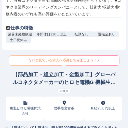
て、各種コネクタ生産/自動機や金型の開発を担っています。■コ
ネクタ業界のリーディングカンパニーとして、技術力/収益力/財
務内容のいずれも高い評価をいただいています。
仕事の特徴
業界未経験歓迎
年間休日120日以上
転勤なし
退職金あり
土日祝休み
いま見ている求人へ応募してみましょう！
【部品加工・組立加工・金型加工】グローバ
ルコネクタメーカーのヒロセ電機G 機械生産
技術
正社員
東北ヒロセ電機株式
岩手県宮古市
月給25万円以上
会社
【当社について】当社は、売上高1000億円を超えるプライム上場・ヒ