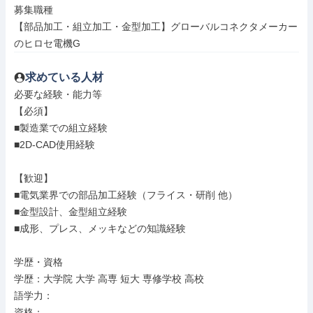
募集職種

【部品加工・組立加工・金型加工】グローバルコネクタメーカー
のヒロセ電機G
求めている人材
必要な経験・能力等

【必須】

■製造業での組立経験

■2D-CAD使用経験

【歓迎】

■電気業界での部品加工経験（フライス・研削 他）

■金型設計、金型組立経験

■成形、プレス、メッキなどの知識経験

学歴・資格

学歴：大学院 大学 高専 短大 専修学校 高校

語学力：

資格：