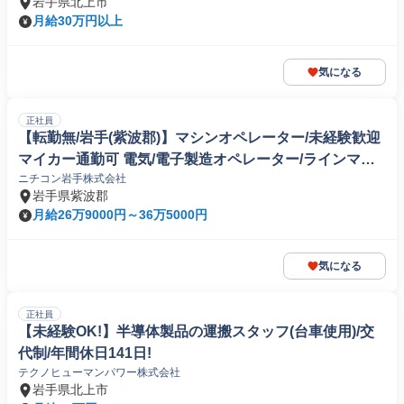
岩手県北上市
月給30万円以上
気になる
正社員
【転勤無/岩手(紫波郡)】マシンオペレーター/未経験歓迎
マイカー通勤可 電気/電子製造オペレーター/ラインマネ
ニチコン岩手株式会社
ージャー
岩手県紫波郡
月給26万9000円～36万5000円
気になる
正社員
【未経験OK!】半導体製品の運搬スタッフ(台車使用)/交
代制/年間休日141日!
テクノヒューマンパワー株式会社
岩手県北上市