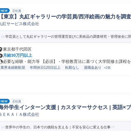
NEW
正社員
【東京】丸紅ギャラリーの学芸員/西洋絵画の魅力を調査
丸紅サービス株式会社
学芸員として丸紅ギャラリーの管理運営並びに美術品の調査研究・管理保全に関す
東京都千代田区
月給30万円以上
必要な経験・能力等 【必須】・学校教育法に基づく大学院修士課程を修
業界未経験歓迎
年間休日120日以上
転勤なし
退職金あり
+2個
NEW
正社員
海外学生インターン支援 | カスタマーサクセス | 英語×プ
ＳＥＫＡＩＡ株式会社
世界中の学生の、日本での挑戦を支える｜不安を安心に変える仕事