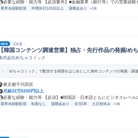
必要な経験・能力等 【必須要件】■金融業界（銀行等）での営業経験をお
業界未経験歓迎
年間休日120日以上
退職金あり
+2個
NEW
正社員
【韓国コンテンツ調達営業】独占・先行作品の発掘/めち
株式会社めちゃコミック
「めちゃコミック」で配信する韓国をはじめとした海外コンテンツの発掘・調達・
東京都千代田区
月給32万5200円以上
必要な経験・能力等 【必須】■韓国語・日本語ともにビジネスレベルのコ
業界未経験歓迎
転勤なし
退職金あり
在宅OK
土日祝休み
+1個