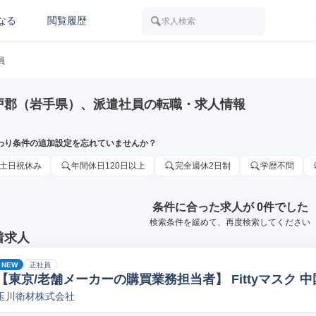
なる
閲覧履歴
求人検索
員
戸郡（岩手県）、派遣社員の転職・求人情報
わり条件の追加設定を忘れていませんか？
土日祝休み
年間休日120日以上
完全週休2日制
学歴不問
条件に合った求人が 0件でした
検索条件を緩めて、再度検索してください
着求人
NEW
正社員
【東京/老舗メーカーの購買業務担当者】 Fittyマスク 中
玉川衛材株式会社
料購買