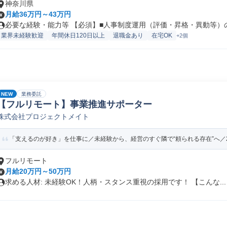
神奈川県
月給36万円～43万円
必要な経験・能力等 【必須】■人事制度運用（評価・昇格・異動等）の実
業界未経験歓迎
年間休日120日以上
退職金あり
在宅OK
+2個
NEW
業務委託
【フルリモート】事業推進サポーター
株式会社プロジェクトメイト
「支えるのが好き」を仕事に／未経験から、経営のすぐ隣で“頼られる存在”へ／20
フルリモート
月給20万円～50万円
求める人材: 未経験OK！人柄・スタンス重視の採用です！ 【こんな...