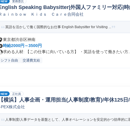
NEW
業務委託
English Speaking Babysitter|外国人ファミリー対応
Ｒａｉｎｂｏｗ Ｋｉｄｓ Ｃａｒｅ合同会社
阪
英語を活かして働く国際的なお仕事 English Babysitter for Visiting ...
東京都渋谷区神南
時給2000円～3500円
求める人材: 【この仕事に向いている方】 ・英語を使って働きたい方..
シフト自由
交通費支給
NEW
正社員
【横浜】人事企画・運用担当(人事制度/教育)/年休125日/
I-PEX株式会社
企画/制度設計
人事制度/人事データを基盤として、人事オペレーションを安定的かつ効率的に運用