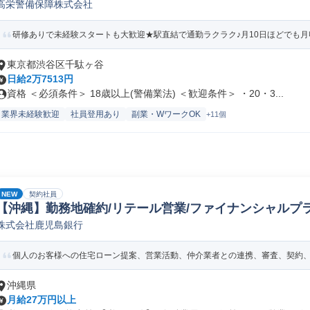
高栄警備保障株式会社
研修ありで未経験スタートも大歓迎★駅直結で通勤ラクラク♪月10日ほどでも月収27
東京都渋谷区千駄ヶ谷
日給2万7513円
資格 ＜必須条件＞ 18歳以上(警備業法) ＜歓迎条件＞ ・20・3...
業界未経験歓迎
社員登用あり
副業・WワークOK
+11個
NEW
契約社員
【沖縄】勤務地確約/リテール営業/ファイナンシャルプラ
株式会社鹿児島銀行
業
個人のお客様への住宅ローン提案、営業活動、仲介業者との連携、審査、契約、ア
沖縄県
月給27万円以上