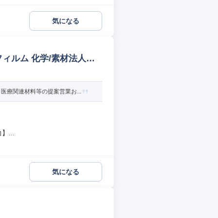
気になる
ィルム 化学/素材法人営
療関連材料等の提案営業お...
...
気になる