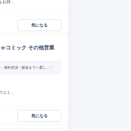
持...
気になる
ゃコミック その他営業
契約交渉・販促まで一貫し...
ミ...
気になる