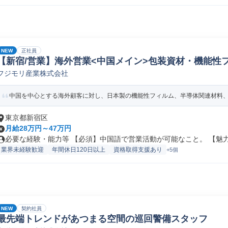
NEW
正社員
【新宿/営業】海外営業<中国メイン>包装資材・機能性フ
フジモリ産業株式会社
業
中国を中心とする海外顧客に対し、日本製の機能性フィルム、半導体関連材料、医
東京都新宿区
月給28万円～47万円
必要な経験・能力等 【必須】中国語で営業活動が可能なこと。 【魅力】
業界未経験歓迎
年間休日120日以上
資格取得支援あり
+5個
NEW
契約社員
最先端トレンドがあつまる空間の巡回警備スタッフ