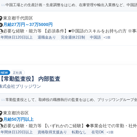
中国工場との生産計画・生産調整をはじめ、在庫管理や輸出入業務など、中国語を
東京都千代田区
月給27万円～37万5000円
必要な経験・能力等 【必須条件】■中国語のスキルをお持ちの方 ※事務
年間休日120日以上
退職金あり
完全週休2日制
中国語
+1個
NEW
正社員
【常勤監査役】 内部監査
株式会社ブリッジワン
常勤監査役として、取締役の職務執行の監査をはじめ、ブリッジワングループ全体
東京都渋谷区
月給50万円以上
必要な経験・能力等 【いずれかのご経験】◆事業会社での常勤・社外監
年間休日120日以上
資格取得支援あり
転勤なし
在宅OK
+1個