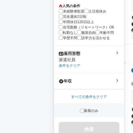
人気の条件
未経験者歓迎
土日祝休み
完全週休2日制
年間休日120日以上
在宅勤務（リモートワーク）OK
転勤なし
服装自由
年齢不問
学歴不問
語学力を活かせる
雇用形態
派遣社員
条件をクリア
年収
すべての条件をクリア
新着のみ
検索