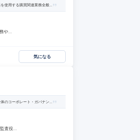
使用する購買関連業務全般...
や...
気になる
のコーポレート・ガバナン...
査役...