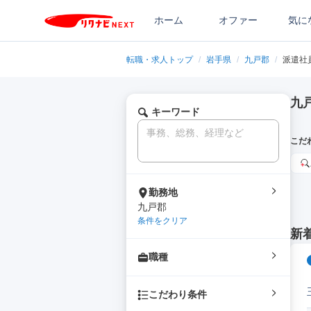
ホーム
オファー
気に
転職・求人トップ
/
岩手県
/
九戸郡
/
派遣社
九
キーワード
こだ
勤務地
九戸郡
条件をクリア
新
職種
こだわり条件