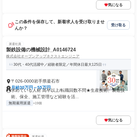
気になる
この条件を保存して、新着求人を受け取りませ
受け取る
んか？
派遣社員
製鉄設備の機械設計_A0146724
株式会社オープンアップネクストエンジニア
30代・40代活躍中／経験者限定／年間休日最大125日
〒026-0000岩手県釜石市
月給30万円～55万円
求めている人材 高卒以上/転職回数不問★生産技術、製造技
術、保全、施工管理など経験を活...
無期雇用派遣
+19個
気になる
派遣社員