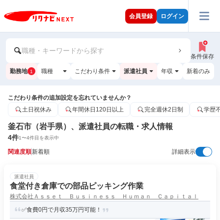
会員登録
ログイン
職種・キーワードから探す
条件保存
勤務地
職種
こだわり条件
派遣社員
年収
新着のみ
1
こだわり条件の追加設定を忘れていませんか？
土日祝休み
年間休日120日以上
完全週休2日制
学歴
釜石市（岩手県）、派遣社員の転職・求人情報
4
件
1
〜
4
件目を表示中
関連度順
新着順
詳細表示
派遣社員
食堂付き倉庫での部品ピッキング作業
株式会社Ａｓｓｅｔ Ｂｕｓｉｎｅｓｓ Ｈｕｍａｎ Ｃａｐｉｔａｌ
✅食費0円で月収35万円可能！