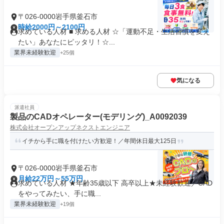
〒026-0000岩手県釜石市
時給2000円～2100円
求めている人材 ■ 求める人材 ☆「運動不足・生活習慣を変え
たい」あなたにピッタリ！☆...
業界未経験歓迎
+25個
気になる
派遣社員
製品のCADオペレーター(モデリング)_A0092039
株式会社オープンアップネクストエンジニア
イチから手に職を付けたい方歓迎！／年間休日最大125日
〒026-0000岩手県釜石市
月給22万円～55万円
求めている人材 ★年齢35歳以下 高卒以上★未経験歓迎／CAD
をやってみたい、手に職...
業界未経験歓迎
+19個