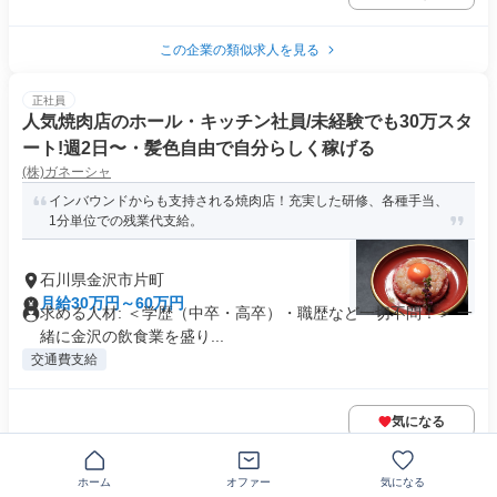
この企業の類似求人を見る
正社員
人気焼肉店のホール・キッチン社員/未経験でも30万スタ
ート!週2日〜・髪色自由で自分らしく稼げる
(株)ガネーシャ
インバウンドからも支持される焼肉店！充実した研修、各種手当、
1分単位での残業代支給。
石川県金沢市片町
月給30万円～60万円
求める人材: ＜学歴（中卒・高卒）・職歴など一切不問！＞ 一
緒に金沢の飲食業を盛り...
交通費支給
気になる
派遣社員
ホーム
オファー
気になる