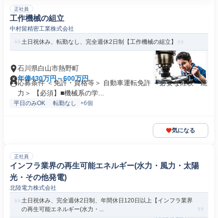
正社員
工作機械の組立
中村留精密工業株式会社
土日祝休み、転勤なし、完全週休2日制【工作機械の組立】
石川県白山市熱野町
年俸430万円～600万円
応募条件 ＜免許・資格等＞ 自動車運転免許 ＜必要な経験・能
力＞ 【必須】■機械系の学...
平日のみOK
転勤なし
+6個
気になる
正社員
インフラ業界の再生可能エネルギー(水力・風力・太陽
光・その他発電)
北陸電力株式会社
土日祝休み、完全週休2日制、年間休日120日以上【インフラ業界
の再生可能エネルギー(水力・...