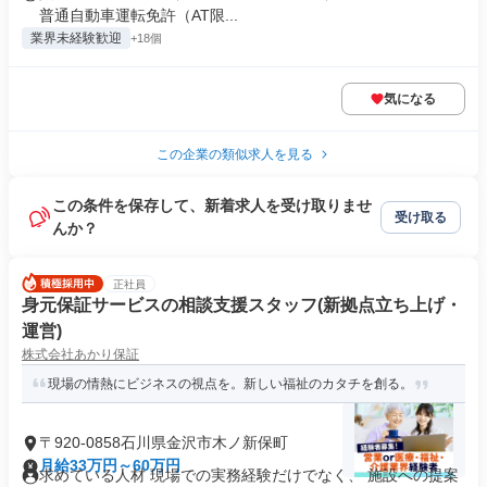
普通自動車運転免許（AT限...
業界未経験歓迎
+18個
気になる
この企業の類似求人を見る
この条件を保存して、新着求人を受け取りませ
受け取る
んか？
正社員
身元保証サービスの相談支援スタッフ(新拠点立ち上げ・
運営)
株式会社あかり保証
現場の情熱にビジネスの視点を。新しい福祉のカタチを創る。
〒920-0858石川県金沢市木ノ新保町
月給33万円～60万円
求めている人材 現場での実務経験だけでなく、 施設への提案