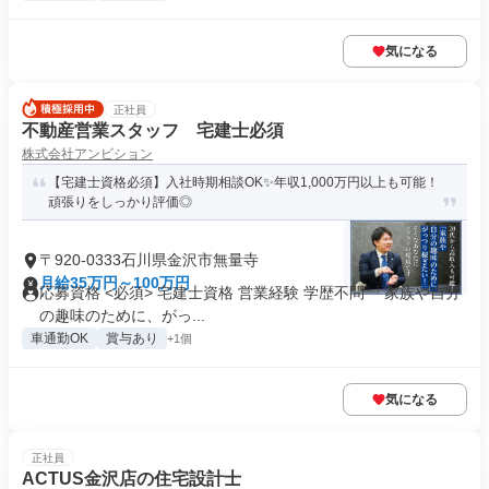
気になる
正社員
不動産営業スタッフ 宅建士必須
株式会社アンビション
【宅建士資格必須】入社時期相談OK✨年収1,000万円以上も可能！
頑張りをしっかり評価◎
〒920-0333石川県金沢市無量寺
月給35万円～100万円
応募資格 <必須> 宅建士資格 営業経験 学歴不問 「家族や自分
の趣味のために、がっ...
車通勤OK
賞与あり
+1個
気になる
正社員
ACTUS金沢店の住宅設計士