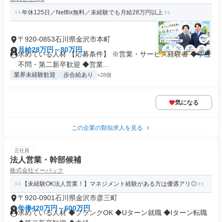
年休125日／Netflix無料／未経験でも月給28万円以上
〒920-0853石川県金沢市本町
月給28万円～80万円
求めている人材 【応募条件】 ※営業・サービス経験者 ◆学歴
不問・第二新卒歓迎 ◆営業...
業界未経験歓迎
歩合給あり
+28個
気になる
この企業の類似求人を見る
正社員
法人営業・幹部候補
株式会社イーパック
【未経験OK法人営業！】マネジメント経験がある方は優遇アリ◎
〒920-0901石川県金沢市彦三町
年俸420万円～600万円
求めている人材 ◆ブランクOK ◆Uターン就職 ◆Iターン転職