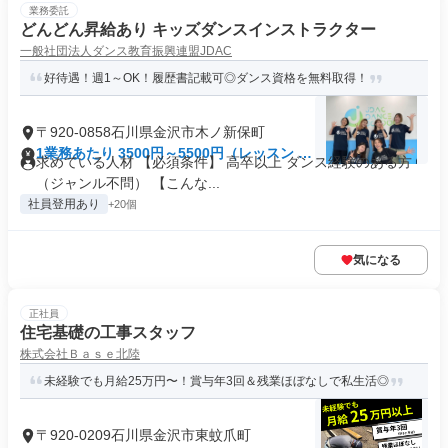
業務委託
どんどん昇給あり キッズダンスインストラクター
一般社団法人ダンス教育振興連盟JDAC
好待遇！週1～OK！履歴書記載可◎ダンス資格を無料取得！
〒920-0858石川県金沢市木ノ新保町
1業務あたり 3500円～5500円（レッスン 60
求めている人材 【必須条件】 高卒以上 ダンス経験のある方
分）
（ジャンル不問） 【こんな...
社員登用あり
+20個
気になる
正社員
住宅基礎の工事スタッフ
株式会社Ｂａｓｅ北陸
未経験でも月給25万円〜！賞与年3回＆残業ほぼなしで私生活◎
〒920-0209石川県金沢市東蚊爪町