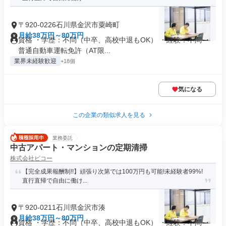
〒920-0226石川県金沢市粟崎町
月給38万円～80万円
資格 ・学歴：不問（中卒、高校中退もOK） ・経験：不問 ・
普通自動車運転免許（AT限...
業界未経験歓迎
+18個
気になる
この企業の類似求人を見る
業務委託
中古アパート・マンションの定期清掃
株式会社ビコー
【完全成果報酬制!!】頑張り次第では100万円も可能!未経験者99%!
直行直帰で自由に働け...
〒920-0211石川県金沢市湊
月給38万円～80万円
資格 ・学歴：不問（中卒、高校中退もOK） ・経験：不問 ・