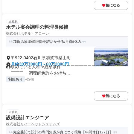
気になる
正社員
ホテル宴会調理の料理長候補
株式会社ホテル・アローレ
加賀温泉郷/調理師免許活かせる/月8日休み
〒922-0402石川県加賀市柴山町
月給39万7000円～60万2000円
求めている人材 ⭐必須条件 ￣￣￣￣￣￣￣￣￣￣￣￣￣￣￣
￣￣￣ ・調理師免許をお持ち...
制服あり
+29個
気になる
正社員
設備設計エンジニア
株式会社リバーヘッドシステムズ
完全受託で設計の専門知識が身につく環境【年間休日127日】