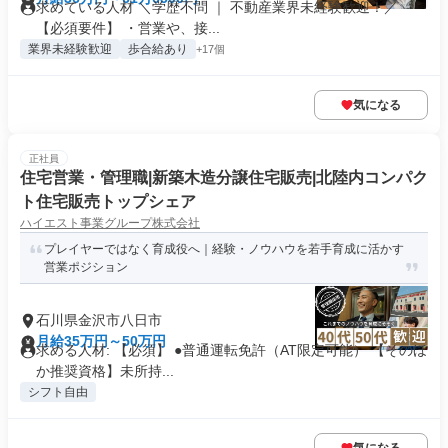
求めている人材 ＼学歴不問 ｜ 不動産業界未経験歓迎！／
【必須要件】 ・営業や、接...
業界未経験歓迎
歩合給あり
+17個
気になる
正社員
住宅営業・管理職|新築木造分譲住宅販売|北陸内コンパク
ト住宅販売トップシェア
ハイエスト事業グループ株式会社
プレイヤーではなく育成役へ｜経験・ノウハウを若手育成に活かす
営業ポジション
石川県金沢市八日市
月給35万円～50万円
求める人材: 【必須】 ●普通運転免許（AT限定可能） 【そのほ
か推奨資格】未所持...
シフト自由