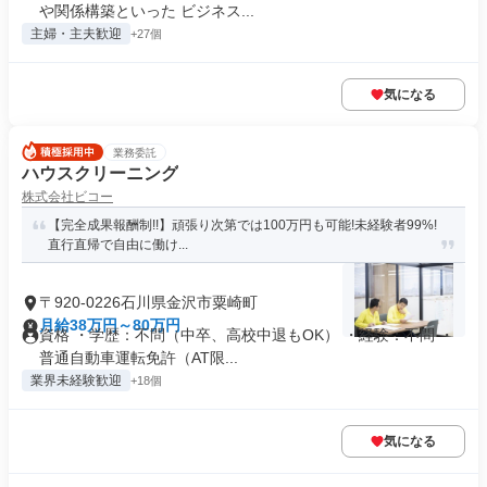
や関係構築といった ビジネス...
主婦・主夫歓迎
+27個
気になる
業務委託
ハウスクリーニング
株式会社ビコー
【完全成果報酬制!!】頑張り次第では100万円も可能!未経験者99%!
直行直帰で自由に働け...
〒920-0226石川県金沢市粟崎町
月給38万円～80万円
資格 ・学歴：不問（中卒、高校中退もOK） ・経験：不問 ・
普通自動車運転免許（AT限...
業界未経験歓迎
+18個
気になる