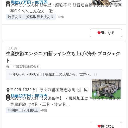
月給27万円～60万円
求めている人材 ◎学歴・経験不問 ◎普通自動車免許必須 ◎高
卒OK ＼＼こんな方、歓...
制服あり
資格取得支援あり
+18個
気になる
正社員
生産技術エンジニア|新ライン立ち上げ×海外 プロジェク
ト
石川可鍛製鉄株式会社
年収670〜860万円｜機械加工の現場から、世界へ。
〒929-1332石川県羽咋郡宝達志水町北川尻
月給42万円～55万円
求めている人材 【必須条件】 ・機械加工における生産技術の
実務経験（治具・工具・測定具...
年間休日120日以上
+8個
気になる