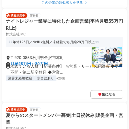
この企業の類似求人を見る
正社員
ナイトレジャー業界に特化した企画営業(平均月収55万円
以上)
株式会社IMC
年休125日／Netflix無料／未経験でも月給28万円以上
〒920-0853石川県金沢市本町
月給28万円～80万円
求めている人材 【応募条件】 ※営業・サービス経験者 ◆学歴
不問・第二新卒歓迎 ◆営業...
業界未経験歓迎
歩合給あり
+28個
気になる
正社員
夏からのスタートメンバー募集|土日祝休み|販促企画・営
業
株式会社IMC