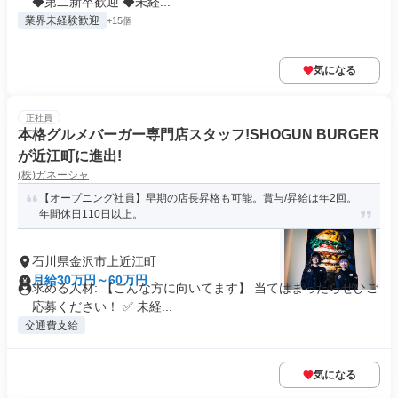
◆第二新卒歓迎 ◆未経...
業界未経験歓迎
+15個
気になる
正社員
本格グルメバーガー専門店スタッフ!SHOGUN BURGER
が近江町に進出!
(株)ガネーシャ
【オープニング社員】早期の店長昇格も可能。賞与/昇給は年2回。
年間休日110日以上。
石川県金沢市上近江町
月給30万円～60万円
求める人材: 【こんな方に向いてます】 当てはまったらぜひご
応募ください！ ✅ 未経...
交通費支給
気になる