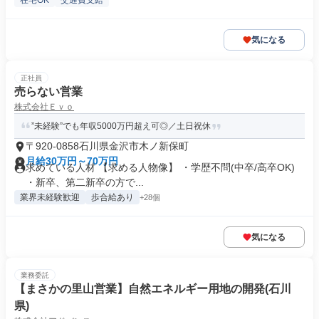
在宅OK
交通費支給
気になる
正社員
売らない営業
株式会社Ｅｖｏ
”未経験”でも年収5000万円超え可◎／土日祝休
〒920-0858石川県金沢市木ノ新保町
月給30万円～70万円
求めている人材 【求める人物像】 ・学歴不問(中卒/高卒OK)
・新卒、第二新卒の方で...
業界未経験歓迎
歩合給あり
+28個
気になる
業務委託
【まさかの里山営業】自然エネルギー用地の開発(石川
県)