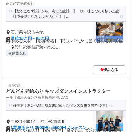
正栄産業株式会社
【数をこなす設計から、考える設計へ】一棟一棟こだわり抜いた設
計で表現力やスキルを活かす！｜...
石川県金沢市寺地
月給30万円～60万円
求める人材: 【応募資格】 下記いずれかに当てはまる方 ①住
宅設計の実務経験がある...
交通費支給
気になる
業務委託
どんどん昇給あり キッズダンスインストラクター
一般社団法人ダンス教育振興連盟JDAC
好待遇！週1～OK！履歴書記載可◎ダンス資格を無料取得！
〒923-0801石川県小松市園町
1業務あたり 3500円～5500円（レッスン 60
求めている人材 【必須条件】 高卒以上 ダンス経験のある方