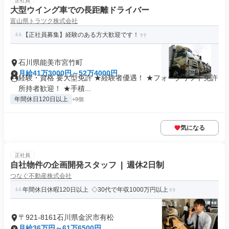
正社員
大型ウイング車での長距離ドライバー
富山県トラツク株式会社
【正社員募集】経験のある方大歓迎です！
石川県能美市宮竹町
月給41万3000円～52万4000円
経験・資格 要大型免許 ★経験者優遇！ ★フォークリフト免許
所持者歓迎！ ★手積...
年間休日120日以上
+9個
気になる
正社員
自社物件の企画開発スタッフ | 週休2日制
つなぐ不動産株式会社
年間休日休暇120日以上 ◇30代で年収1000万円以上
〒921-8161石川県金沢市有松
月給36万円～61万6500円