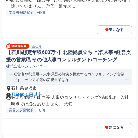
設けていません。営業、販売ス...
業界未経験歓迎
+6個
気になる
正社員
【石川/想定年収600万~】北陸拠点立ち上げ/人事×経営支
援の営業職 その他人事コンサルタント/コーチング
株式会社レガカンパニー
経営者や役員層へ人事課題の解決を提案するコンサルティング営業
です。テレアポ等の新規営業はな...
石川県金沢市
月給50万円以上
必要な経験・能力等 人事やコンサルティングの知識は、入社
時点では必要ありません。 大切...
業界未経験歓迎
+6個
気になる