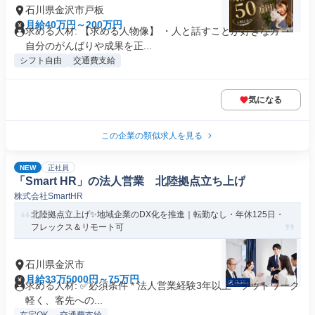
石川県金沢市戸板
月給40万円～200万円
求める人材: 【求める人物像】 ・人と話すことが好きな方 ・
自分のがんばりや成果を正...
シフト自由
交通費支給
気になる
この企業の類似求人を見る
NEW
正社員
「Smart HR」の法人営業 北陸拠点立ち上げ
株式会社SmartHR
北陸拠点立上げ✨地域企業のDX化を推進｜転勤なし・年休125日・
フレックス＆リモート可
石川県金沢市
月給33万5000円～75万円
求める人材: ✅必須条件 * 法人営業経験3年以上 * フットワーク
軽く、客先への...