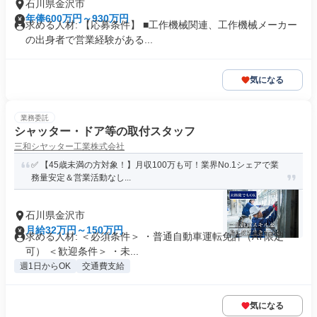
石川県金沢市
年俸600万円～930万円
求める人材: 【応募条件】 ■工作機械関連、工作機械メーカー
の出身者で営業経験がある...
気になる
業務委託
シャッター・ドア等の取付スタッフ
三和シヤッター工業株式会社
✅ 【45歳未満の方対象！】月収100万も可！業界No.1シェアで業
務量安定＆営業活動なし...
石川県金沢市
月給32万円～150万円
求める人材: ＜必須条件＞ ・普通自動車運転免許（AT限定
可） ＜歓迎条件＞ ・未...
週1日からOK
交通費支給
気になる