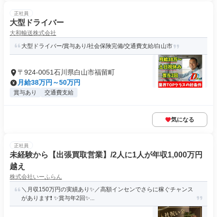
正社員
大型ドライバー
大和輸送株式会社
大型ドライバー/賞与あり/社会保険完備/交通費支給/白山市
〒924-0051石川県白山市福留町
月給38万円～50万円
賞与あり
交通費支給
気になる
正社員
未経験から【出張買取営業】/2人に1人が年収1,000万円
越え
株式会社いーふらん
＼月収150万円の実績あり✨／高額インセンでさらに稼ぐチャンス
があります❗ ✨賞与年2回✨...