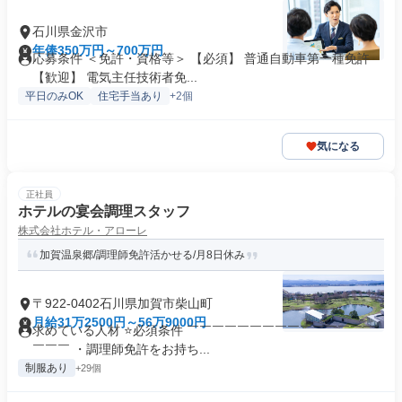
石川県金沢市
年俸350万円～700万円
応募条件 ＜免許・資格等＞ 【必須】 普通自動車第一種免許
【歓迎】 電気主任技術者免...
平日のみOK
住宅手当あり
+2個
気になる
正社員
ホテルの宴会調理スタッフ
株式会社ホテル・アローレ
加賀温泉郷/調理師免許活かせる/月8日休み
〒922-0402石川県加賀市柴山町
月給31万2500円～56万9000円
求めている人材 ⭐必須条件 ￣￣￣￣￣￣￣￣￣￣￣￣￣￣￣
￣￣￣ ・調理師免許をお持ち...
制服あり
+29個