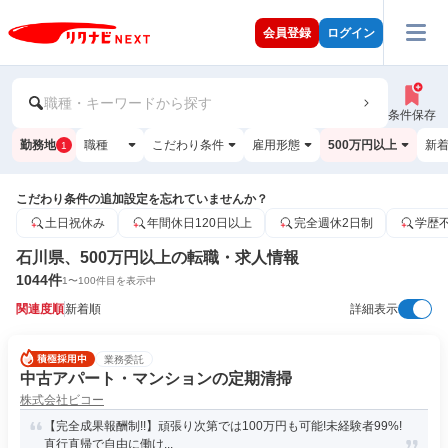
会員登録
ログイン
職種・キーワードから探す
条件保存
勤務地
職種
こだわり条件
雇用形態
500万円以上
新
1
こだわり条件の追加設定を忘れていませんか？
土日祝休み
年間休日120日以上
完全週休2日制
学歴
石川県、500万円以上の転職・求人情報
1044
件
1
〜
100
件目を表示中
関連度順
新着順
詳細表示
業務委託
中古アパート・マンションの定期清掃
株式会社ビコー
【完全成果報酬制!!】頑張り次第では100万円も可能!未経験者99%!
直行直帰で自由に働け...