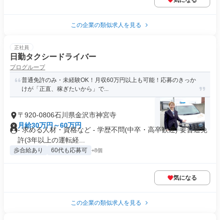
気になる
この企業の類似求人を見る
正社員
日勤タクシードライバー
プログループ
普通免許のみ・未経験OK！月収60万円以上も可能！応募のきっか
けが「正直、稼ぎたいから」で...
〒920-0806石川県金沢市神宮寺
月給30万円～60万円
- 求める人材・資格など - 学歴不問(中卒・高卒歓迎) 要普通免
許(3年以上の運転経...
歩合給あり
60代も応募可
+8個
気になる
この企業の類似求人を見る