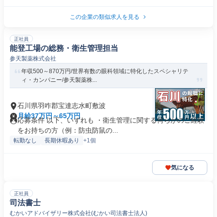
この企業の類似求人を見る
正社員
能登工場の総務・衛生管理担当
参天製薬株式会社
年収500～870万円/世界有数の眼科領域に特化したスペシャリテ
ィ・カンパニー/参天製薬株...
石川県羽咋郡宝達志水町敷波
月給37万円～65万円
応募条件 以下、いずれも ・衛生管理に関する何らかのご経験
をお持ちの方（例：防虫防鼠の...
転勤なし
長期休暇あり
+1個
気になる
正社員
司法書士
むかいアドバイザリー株式会社(むかい司法書士法人)