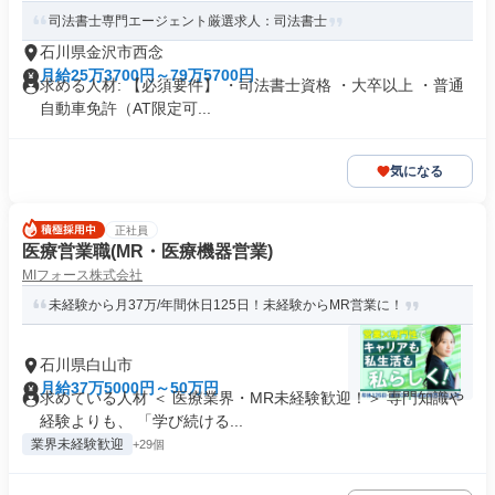
司法書士専門エージェント厳選求人：司法書士
石川県金沢市西念
月給25万3700円～79万5700円
求める人材: 【必須要件】 ・司法書士資格 ・大卒以上 ・普通
自動車免許（AT限定可...
気になる
正社員
医療営業職(MR・医療機器営業)
MIフォース株式会社
未経験から月37万/年間休日125日！未経験からMR営業に！
石川県白山市
月給37万5000円～50万円
求めている人材 ＜ 医療業界・MR未経験歓迎！＞ 専門知識や
経験よりも、 「学び続ける...
業界未経験歓迎
+29個