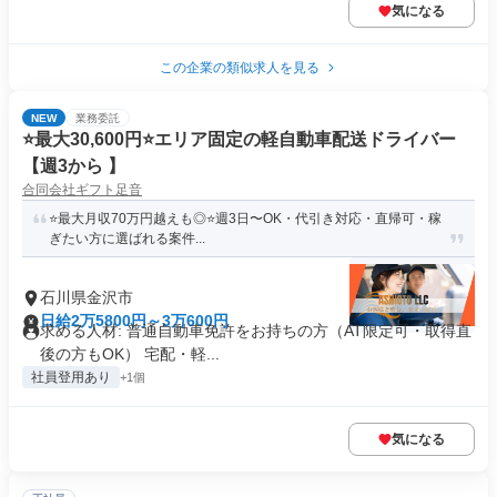
気になる
この企業の類似求人を見る
NEW
業務委託
⭐️最大30,600円⭐️エリア固定の軽自動車配送ドライバー
【週3から 】
合同会社ギフト足音
⭐️最大月収70万円越えも◎⭐️週3日〜OK・代引き対応・直帰可・稼
ぎたい方に選ばれる案件...
石川県金沢市
日給2万5800円～3万600円
求める人材: 普通自動車免許をお持ちの方（AT限定可・取得直
後の方もOK） 宅配・軽...
社員登用あり
+1個
気になる