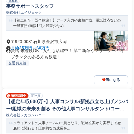
正社員
事務サポートスタッフ
株式会社エイジェック
【第二新卒・既卒歓迎！】データ入力や書類作成、電話対応などの
一般事務♪面接1回／残業少なめ...
〒920-0031石川県金沢市広岡
月給25万円～60万円
資格 未経験OK！女性も活躍中！ 第二新卒やフリーターの方、
ブランクのある方も歓迎！ ...
交通費支給
気になる
正社員
【想定年収600万~】人事コンサル/新拠点立ち上げメンバ
ー/組織の未来を創る その他人事コンサルタント/コーチ
株式会社レガカンパニー
ング
クライアントの人事チームの一員となり、戦略立案から実行まで徹
底的に関わる！圧倒的な急成長を...