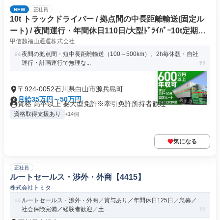
NEW
正社員
10t トラックドライバー / 拠点間の中長距離輸送(固定ル
ート) / 夜間運行・年間休日110日/大型ﾄﾞﾗｲﾊﾞｰ10t定期夜
甲信越福山通運株式会社
間幹線便(正社員)
夜間の拠点間・短中長距離輸送（100～500km）。2h毎休憩・自社
運行・計画運行で無理な...
〒924-0052石川県白山市源兵島町
月給35万円～50万円
資格 高卒以上 要大型免許※牽引免許所持者歓迎
資格取得支援あり
+14個
気になる
正社員
ルートセールス・渉外・外商【4415】
株式会社トミタ
ルートセールス・渉外・外商／賞与あり／年間休日125日／急募／
社会保険完備／経験者歓迎／土...