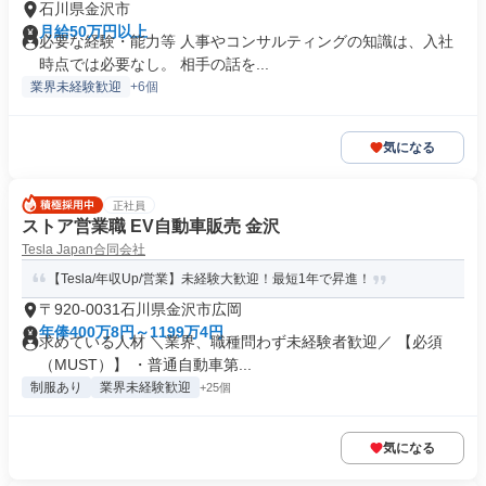
石川県金沢市
月給50万円以上
必要な経験・能力等 人事やコンサルティングの知識は、入社
時点では必要なし。 相手の話を...
業界未経験歓迎
+6個
気になる
正社員
ストア営業職 EV自動車販売 金沢
Tesla Japan合同会社
【Tesla/年収Up/営業】未経験大歓迎！最短1年で昇進！
〒920-0031石川県金沢市広岡
年俸400万8円～1199万4円
求めている人材 ＼業界、職種問わず未経験者歓迎／ 【必須
（MUST）】 ・普通自動車第...
制服あり
業界未経験歓迎
+25個
気になる