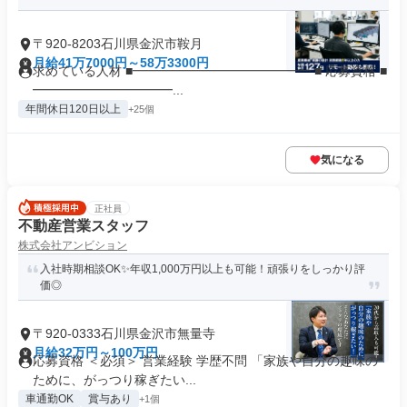
〒920-8203石川県金沢市鞍月
月給41万7000円～58万3300円
求めている人材 ■━━━━━━━━━━━━━━ ■ 応募資格 ■
━━━━━━━━━━━...
年間休日120日以上
+25個
気になる
正社員
不動産営業スタッフ
株式会社アンビション
入社時期相談OK✨年収1,000万円以上も可能！頑張りをしっかり評
価◎
〒920-0333石川県金沢市無量寺
月給32万円～100万円
応募資格 ＜必須＞ 営業経験 学歴不問 「家族や自分の趣味の
ために、がっつり稼ぎたい...
車通勤OK
賞与あり
+1個