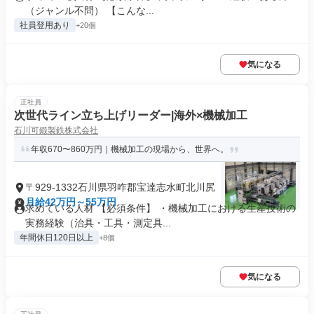
分）
（ジャンル不問） 【こんな...
社員登用あり
+20個
気になる
正社員
次世代ライン立ち上げリーダー|海外×機械加工
石川可鍛製鉄株式会社
年収670〜860万円｜機械加工の現場から、世界へ。
〒929-1332石川県羽咋郡宝達志水町北川尻
月給42万円～55万円
求めている人材 【必須条件】 ・機械加工における生産技術の
実務経験（治具・工具・測定具...
年間休日120日以上
+8個
気になる