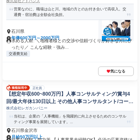
株式会社アドバンス
営業なのに、職場は山と川。地域の方とのお付き合いで高収入。交
通費・宿泊費は全額会社負担。
石川県
年俸600万円～2000万円
求める人材: ＼地権者様との交渉や信頼づくりが好きな方にぴ
ったり／ こんな経験・強み...
交通費支給
気になる
正社員
【想定年収600~800万円】人事コンサルティング/賞与4
回/最大年休130日以上 その他人事コンサルタント/コーチ
株式会社レガカンパニー
ング
当社は、企業の「人事機能」を飛躍的に向上させるためのコンサル
ティング事業を展開しています。...
石川県金沢市
月給50万円以上
必要な経験・能力等 【人事業界未経験OK】必須の応募資格は