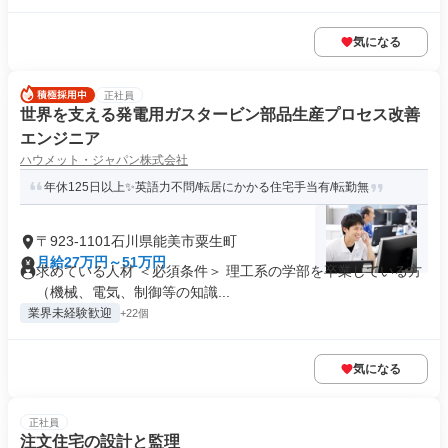
気になる
正社員
世界を支える発電用ガスタービン部品生産プロセス改善
エンジニア
ハウメット・ジャパン株式会社
年休125日以上✨英語力不問/転居にかかる住宅手当有/転勤無
〒923-1101石川県能美市粟生町
月給27万円～51万円
求めている人材 ＜必須条件＞ 理工系の学部を卒業している方
（機械、電気、制御等の知識...
業界未経験歓迎
+22個
気になる
正社員
注文住宅の設計と監理