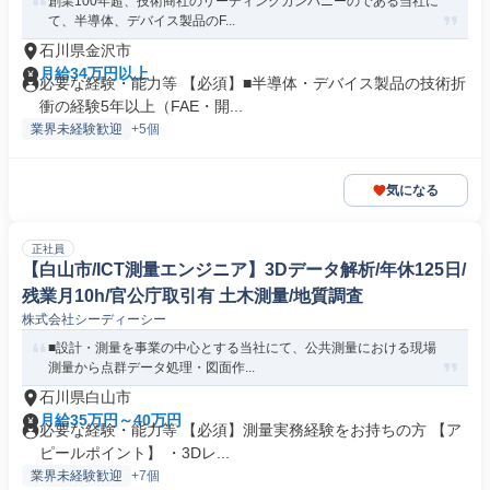
創業100年超、技術商社のリーディングカンパニーのである当社に
て、半導体、デバイス製品のF...
石川県金沢市
月給34万円以上
必要な経験・能力等 【必須】■半導体・デバイス製品の技術折
衝の経験5年以上（FAE・開...
業界未経験歓迎
+5個
気になる
正社員
【白山市/ICT測量エンジニア】3Dデータ解析/年休125日/
残業月10h/官公庁取引有 土木測量/地質調査
株式会社シーディーシー
■設計・測量を事業の中心とする当社にて、公共測量における現場
測量から点群データ処理・図面作...
石川県白山市
月給35万円～40万円
必要な経験・能力等 【必須】測量実務経験をお持ちの方 【ア
ピールポイント】 ・3Dレ...
業界未経験歓迎
+7個