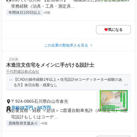
実務経験（治具・工具・測定具...
年間休日120日以上
+8個
気になる
この企業の類似求人を見る
正社員
木造注文住宅をメインに手がける設計士
千代野建設株式会社
【CADの操作経験1年以上＋住宅設計orコーディネーター経験のあ
る方】休日出勤・残業なし
〒924-0865石川県白山市倉光
月給28万円～50万円
必要資格・経験 ＜必須＞ □普通自動車免許（AT限定可） □住
宅設計もしくはコーデ...
資格取得支援あり
+6個