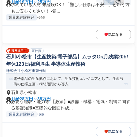
月給19万円～25万円
求めている人材 未経験OK！「難しい仕事は不安…」という方
もご安心ください！ ▪️覚...
業界未経験歓迎
+34個
気になる
正社員
石川/小松市【生産技術/電子部品】ムラタGr/月残業20h/
年休123日/福利厚生 半導体生産技術
株式会社小松村田製作所
電子部品の生産拠点において、生産技術エンジニアとして、生産設
備の仕様企画・構想段階から導入...
石川県小松市
月給28万円～38万円
必要な経験・能力等 【必須】■設備・機構・電気・制御に関す
る基礎知識■基礎的な図面作成...
業界未経験歓迎
+6個
気になる