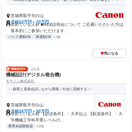
茨城県取手市白山
月給24万円～70万円
求めている人材 ■WEB説明会について ご応募いただいた方は
基本的にご参加いただけます...
バイク通勤OK
車通勤OK
+1個
気になる
正社員
機械設計(デジタル複合機)
キヤノン株式会社
顧客と直接会話しながら開発／社会に貢献する
茨城県取手市白山
月給24万円～50万円
求めている人材 【必須条件】 ・大卒以上 【歓迎条件】 ・大
学機械工学科卒業レベルの...
業界未経験歓迎
+19個