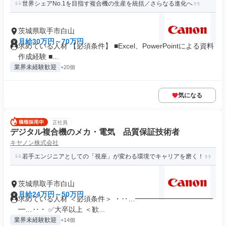
世界シェアNo.1を目指す複合機の生産を統括／さらなる進化へ
茨城県取手市白山
月給30万円～70万円
求めている人材 【必須条件】 ■Excel、PowerPointによる資料
作成経験 ■...
業界未経験歓迎
+20個
気になる
正社員
デジタル複合機のメカ・電気 品質保証技術者
キヤノン株式会社
若手エンジニアとしての「視座」が変わる環境でキャリアを磨く！
茨城県取手市白山
月給24万円～50万円
求めている人材 ＜必須条件＞ ・‥…━━━━━━━━━━━
━…‥・ ✅大卒以上 ＜歓...
業界未経験歓迎
+14個