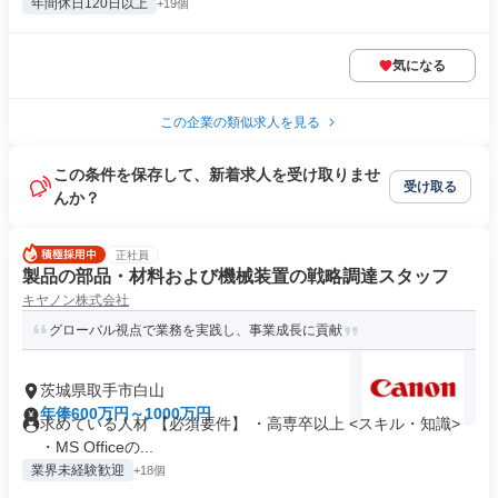
年間休日120日以上
+19個
気になる
この企業の類似求人を見る
この条件を保存して、新着求人を受け取りませ
受け取る
んか？
正社員
製品の部品・材料および機械装置の戦略調達スタッフ
キヤノン株式会社
グローバル視点で業務を実践し、事業成長に貢献
茨城県取手市白山
年俸600万円～1000万円
求めている人材 【必須要件】 ・高専卒以上 <スキル・知識>
・MS Officeの...
業界未経験歓迎
+18個