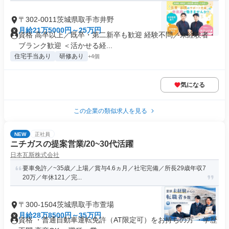
〒302-0011茨城県取手市井野
月給21万5000円～25万円
資格 高卒以上／既卒・第二新卒も歓迎 経験不問／未経験者・
ブランク歓迎 ＜活かせる経...
住宅手当あり
研修あり
+4個
気になる
この企業の類似求人を見る
NEW
正社員
ニチガスの提案営業/20~30代活躍
日本瓦斯株式会社
要車免許／~35歳／上場／賞与4.6ヵ月／社宅完備／所長29歳年収7
20万／年休121／完...
〒300-1504茨城県取手市萱場
月給28万8500円～35万円
資格 ・普通自動車運転免許（AT限定可）をお持ちの方 ・学歴