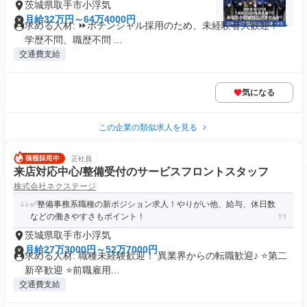
茨城県取手市小浮気
月給32万円～64万4000円
求める人材: ⏩️ポテンシャル採用のため、未経験者大歓迎！ ・
学歴不問、職歴不問 ...
交通費支給
気になる
この企業の類似求人を見る
正社員
来店対応中心/整備受付のサービスフロントスタッフ
株式会社ネクステージ
✅整備事務系職種の新ポジション求人！やりがい他、給与、休日数
などの働きやすさもポイント！
茨城県取手市小浮気
月給27万3000円～52万7000円
求める人材: 職種未経験歓迎！ 異業界からの転職歓迎♪ ⭐第二
新卒歓迎 ⭐前職雇用...
交通費支給