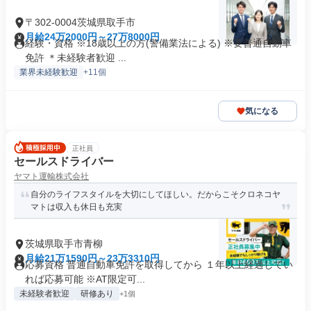
〒302-0004茨城県取手市
月給24万2000円～27万8000円
経験・資格 ※18歳以上の方(警備業法による) ※要普通自動車
免許 ＊未経験者歓迎 ...
業界未経験歓迎
+11個
気になる
正社員
セールスドライバー
ヤマト運輸株式会社
自分のライフスタイルを大切にしてほしい。だからこそクロネコヤ
マトは収入も休日も充実
茨城県取手市青柳
月給21万1590円～23万3310円
応募資格 普通自動車免許を取得してから １年以上経過してい
れば応募可能 ※AT限定可...
未経験者歓迎
研修あり
+1個