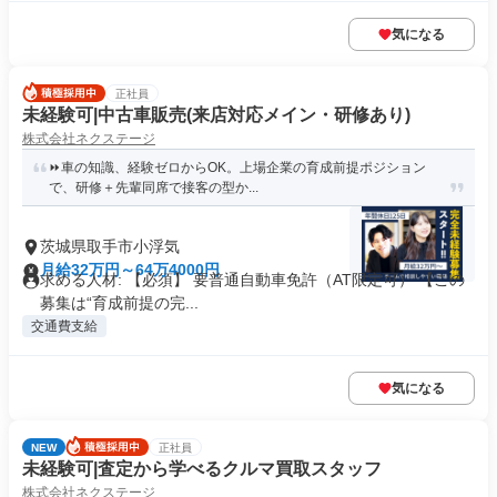
気になる
正社員
未経験可|中古車販売(来店対応メイン・研修あり)
株式会社ネクステージ
⏩️車の知識、経験ゼロからOK。上場企業の育成前提ポジション
で、研修＋先輩同席で接客の型か...
茨城県取手市小浮気
月給32万円～64万4000円
求める人材: 【必須】 要普通自動車免許（AT限定可） 【この
募集は“育成前提の完...
交通費支給
気になる
NEW
正社員
未経験可|査定から学べるクルマ買取スタッフ
株式会社ネクステージ