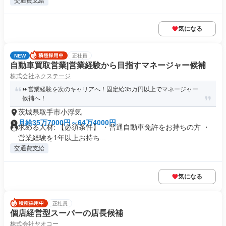
交通費支給
気になる
NEW
正社員
自動車買取営業|営業経験から目指すマネージャー候補
株式会社ネクステージ
⏩️営業経験を次のキャリアへ！固定給35万円以上でマネージャー
候補へ！
茨城県取手市小浮気
月給35万7000円～64万4000円
求める人材: 【必須条件】 ・普通自動車免許をお持ちの方 ・
営業経験を1年以上お持ち...
交通費支給
気になる
正社員
個店経営型スーパーの店長候補
株式会社ヤオコー