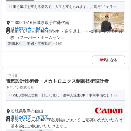
働く環境を変える勇気で、人生も変えられます。／賞与4.4ヶ月
〒300-1516茨城県取手市藤代南
月給31万円～54万円
求めている人材 ■必須条件 ・高卒以上 ・小売業界での実務経
験 （スーパー・ホームセン...
制服あり
主婦・主夫歓迎
+24個
気になる
正社員
電気設計技術者・メカトロニクス制御技術設計者
キヤノン株式会社
WEB説明会実施！顔出し無し！途中入退出OK！事前準備なし！
茨城県取手市白山
月給24万円～70万円
求めている人材 ■WEB説明会について ご応募いただいた方は
基本的にご参加いただけます...