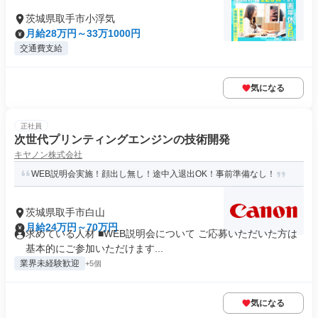
茨城県取手市小浮気
月給28万円～33万1000円
交通費支給
気になる
正社員
次世代プリンティングエンジンの技術開発
キヤノン株式会社
WEB説明会実施！顔出し無し！途中入退出OK！事前準備なし！
茨城県取手市白山
月給24万円～70万円
求めている人材 ■WEB説明会について ご応募いただいた方は
基本的にご参加いただけます...
業界未経験歓迎
+5個
気になる