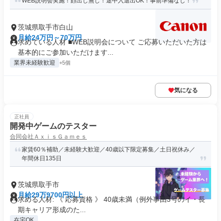
WEB説明会実施！顔出し無し！途中入退出OK！事前準備なし！
茨城県取手市白山
月給24万円～70万円
求めている人材 ■WEB説明会について ご応募いただいた方は
基本的にご参加いただけます...
業界未経験歓迎
+5個
気になる
正社員
開発中ゲームのテスター
合同会社ＡｘｉｓＧａｍｅｓ
家賃60％補助／未経験大歓迎／40歳以下限定募集／土日祝休み／
年間休日135日
茨城県取手市
月給29万9700円以上
求める人材: 《 応募資格 》 40歳未満（例外事由3号のイ・長
期キャリア形成のた...
在宅OK