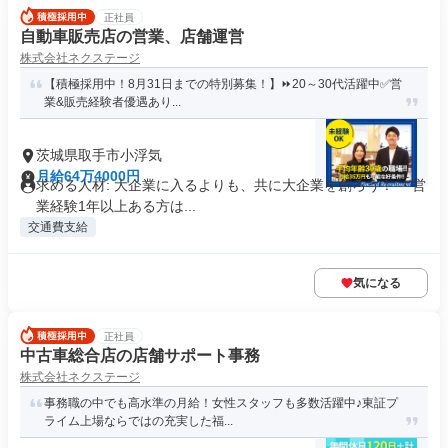
正社員
自動車販売店の営業、店舗運営
株式会社ネクステージ
【積極採用中！8月31日までの特別募集！】⏩️20～30代活躍中✅営
業&販売経験者優遇あり...
茨城県取手市小浮気
月給64万4000円
求める人材: 大企業に入るよりも、共に大企業を創ろう！ ・営
業経験1年以上ある方は...
交通費支給
気になる
正社員
中古車総合店の店舗サポート事務
株式会社ネクステージ
事務職の中でも高水準の月給！女性スタッフも多数活躍中♪東証プ
ライム上場ならではの充実した福...