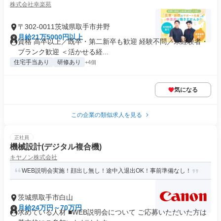
株式会社幸楽苑
〒302-0011茨城県取手市井野
月給21万5000円以上
資格 高卒以上／既卒・第二新卒も歓迎 経験不問／未経験者・
ブランク歓迎 ＜活かせる経...
住宅手当あり
研修あり
+4個
気になる
この企業の類似求人を見る
正社員
機械設計(デジタル複合機)
キヤノン株式会社
WEB説明会実施！顔出し無し！途中入退出OK！事前準備なし！
茨城県取手市白山
月給24万円～70万円
求めている人材 ■WEB説明会について ご応募いただいた方は