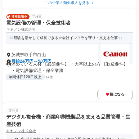
この企業の類似求人を見る
正社員
電気設備の管理・保全技術者
キヤノン株式会社
経験を活かして成長できる☆会社インフラを守り・支える仕事
茨城県取手市白山
月給24万円～50万円
求めている人材 【必須要件】 ・大卒以上の方 【歓迎要件】
・電気設備管理・保全業務...
年間休日120日以上
+14個
気になる
正社員
デジタル複合機・商業印刷機製品を支える品質管理・生
産技術
キヤノン株式会社