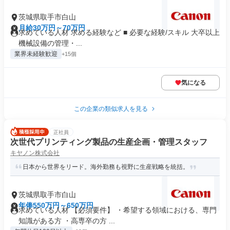
茨城県取手市白山
月給30万円～70万円
求めている人材 求める経験など ■ 必要な経験/スキル 大卒以上
機械設備の管理・...
業界未経験歓迎
+15個
気になる
この企業の類似求人を見る
正社員
次世代プリンティング製品の生産企画・管理スタッフ
キヤノン株式会社
日本から世界をリード。海外勤務も視野に生産戦略を統括。
茨城県取手市白山
年俸550万円～650万円
求めている人材 【必須要件】 ・希望する領域における、専門
知識がある方 ・高専卒の方 ...