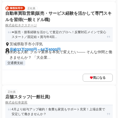
正社員
自動車買取営業|販売・サービス経験を活かして専門スキ
ルを習得(一般ミドル職)
株式会社ネクステージ
⏩️販売・接客経験を活かして査定のプロへ！反響対応メインで安心
スタート／固定給＋賞与年4回...
茨城県取手市小浮気
月給33万2000円～64万4000円
求める人材: クルマ業界を本気で変えたい―― そんな仲間と働
きませんか？ 「大企業...
交通費支給
気になる
正社員
店舗スタッフ(一般社員)
株式会社幸楽苑
4月より給与アップ確約！食費も家賃もサポート充実！上場企業で
安定して働きませんか？