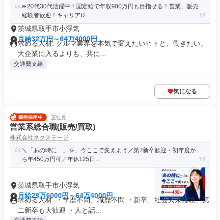
⏩️20代30代活躍中！固定給で年収900万円も目指せる！営業、販売
経験者歓迎！キャリアU...
茨城県取手市小浮気
月給32万円～64万4000円
求める人材: クルマ業界を本気で変えたいヒトと、働きたい。
大企業に入るよりも、共に...
交通費支給
気になる
正社員
営業系総合職(販売/買取)
株式会社ネクステージ
＼「あの時に…」を、今ここで変えよう／第2新卒歓迎・初年度か
ら年450万円可／年休125日...
茨城県取手市小浮気
月給28万6000円～64万4000円
求める人材: ・学歴不問、職歴不問 ・新卒、社会人未経験、第
二新卒も大歓迎 ・人と話...