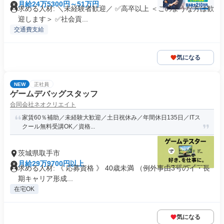
月給24万5300円～51万円
求める人材: ＼未経験者歓迎／ ✅高卒以上 ＜このような方は歓
迎します＞ ✅社会貢...
交通費支給
気になる
NEW
正社員
ゲームデバッグスタッフ
合同会社ネオクリエイト
家賃60％補助／未経験大歓迎／土日祝休み／年間休日135日／ITス
クール無料受講OK／資格...
茨城県取手市
月給29万9700円以上
求める人材: 《 応募資格 》 40歳未満 （例外事由3号のイ・長
期キャリア形成...
在宅OK
気になる