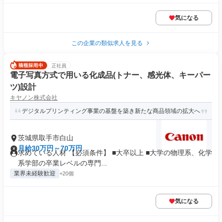
気になる
この企業の類似求人を見る
正社員
電子写真方式で用いる化成品(トナー、感光体、キーパー
ツ)設計
キヤノン株式会社
デジタルプリンティング事業の基盤を築き新たな商品領域の拡大へ
茨城県取手市白山
月給30万円～70万円
求めている人材 【必須条件】 ■大卒以上 ■大学の物理系、化学
系学部の卒業レベルの専門...
業界未経験歓迎
+20個
気になる