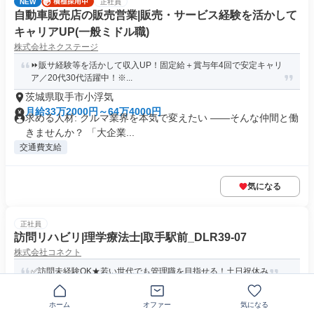
NEW
正社員
自動車販売店の販売営業|販売・サービス経験を活かして
キャリアUP(一般ミドル職)
株式会社ネクステージ
⏩️販サ経験等を活かして収入UP！固定給＋賞与年4回で安定キャリ
ア／20代30代活躍中！※...
茨城県取手市小浮気
月給33万2000円～64万4000円
求める人材: クルマ業界を本気で変えたい ――そんな仲間と働
きませんか？ 「大企業...
交通費支給
気になる
正社員
訪問リハビリ|理学療法士|取手駅前_DLR39-07
株式会社コネクト
✅訪問未経験OK★若い世代でも管理職を目指せる！土日祝休み
ホーム
オファー
気になる
〒302-0004茨城県取手市