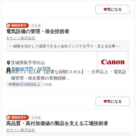
気になる
正社員
電気設備の管理・保全技術者
キヤノン株式会社
経験を活かして成長できる☆会社インフラを守り・支える仕事
茨城県取手市白山
月給30万円～70万円
求めている人材 【必要な経験/スキル】 ・大卒以上 ・電気設
備管理・保全業務の実務経験...
年間休日120日以上
+15個
気になる
正社員
高品質・高付加価値の製品を支える工場技術者
キヤノン株式会社