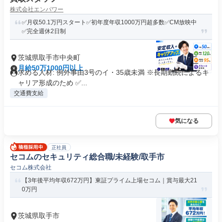
株式会社エンパワー
✅月収50.1万円スタート✅初年度年収1000万円超多数✅CM放映中
✅完全週休2日制
茨城県取手市中央町
月給50万1000円以上
求める人材: 例外事由3号のイ・35歳未満 ※長期勤続によるキ
ャリア形成のため ✅...
交通費支給
気になる
正社員
セコムのセキュリティ総合職/未経験/取手市
セコム株式会社
【3年後平均年収672万円】東証プライム上場セコム｜賞与最大21
0万円
茨城県取手市