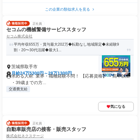
この企業の類似求人を見る
正社員
セコムの機械警備サービススタッフ
セコム株式会社
平均年収655万・賞与最大202万◆転勤なし地域限定◆未経験9
割・20〜30代活躍◆最大1...
茨城県取手市
月給24万5300円～28万1300円
求める人材: 業界・職種経験不問！ 【応募資格】 ・高卒以上
・39歳までの方...
交通費支給
気になる
正社員
自動車販売店の接客・販売スタッフ
株式会社ネクステージ