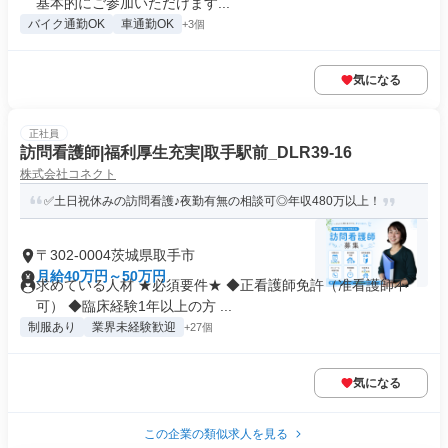
基本的にご参加いただけます...
バイク通勤OK
車通勤OK
+3個
気になる
正社員
訪問看護師|福利厚生充実|取手駅前_DLR39-16
株式会社コネクト
✅土日祝休みの訪問看護♪夜勤有無の相談可◎年収480万以上！
〒302-0004茨城県取手市
月給40万円～50万円
求めている人材 ★必須要件★ ◆正看護師免許（准看護師不
可） ◆臨床経験1年以上の方 ...
制服あり
業界未経験歓迎
+27個
気になる
この企業の類似求人を見る