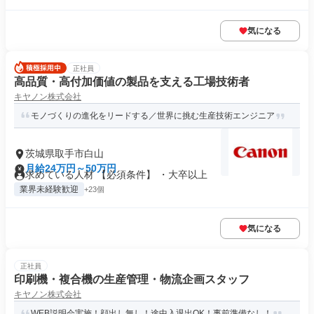
気になる
正社員
高品質・高付加価値の製品を支える工場技術者
キヤノン株式会社
モノづくりの進化をリードする／世界に挑む生産技術エンジニア
茨城県取手市白山
月給24万円～50万円
求めている人材 【必須条件】 ・大卒以上
業界未経験歓迎
+23個
気になる
正社員
印刷機・複合機の生産管理・物流企画スタッフ
キヤノン株式会社
WEB説明会実施！顔出し無し！途中入退出OK！事前準備なし！