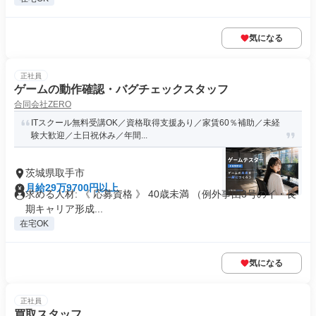
気になる
正社員
ゲームの動作確認・バグチェックスタッフ
合同会社ZERO
ITスクール無料受講OK／資格取得支援あり／家賃60％補助／未経
験大歓迎／土日祝休み／年間...
茨城県取手市
月給29万9700円以上
求める人材: 《 応募資格 》 40歳未満 （例外事由3号のイ・長
期キャリア形成...
在宅OK
気になる
正社員
買取スタッフ