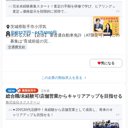
完全未経験募集スタート！査定の手順を研修で学び、ヒアリング→
査定→価格提示を段階的に習得で...
茨城県取手市小浮気
月給32万円～64万4000円
求める人材: 【必須】 要普通自動車免許（AT限定可） 【この
募集は“育成前提の完...
交通費支給
気になる
この企業の類似求人を見る
NEW
正社員
総合職/未経験可/店舗営業からキャリアアップを目指せる
株式会社ネクステージ
⏩️20代30代活躍中！未経験から店舗営業として成長し、将来のキ
ャリアアップも目指せる！