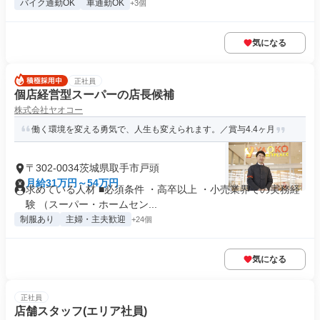
バイク通勤OK
車通勤OK
+3個
気になる
正社員
個店経営型スーパーの店長候補
株式会社ヤオコー
働く環境を変える勇気で、人生も変えられます。／賞与4.4ヶ月
〒302-0034茨城県取手市戸頭
月給31万円～54万円
求めている人材 ■必須条件 ・高卒以上 ・小売業界での実務経
験 （スーパー・ホームセン...
制服あり
主婦・主夫歓迎
+24個
気になる
正社員
店舗スタッフ(エリア社員)