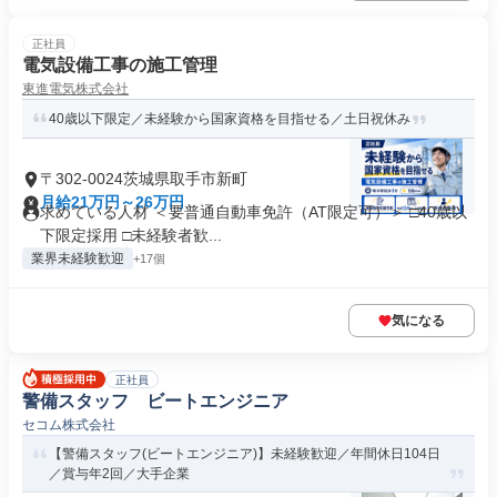
正社員
電気設備工事の施工管理
東進電気株式会社
40歳以下限定／未経験から国家資格を目指せる／土日祝休み
〒302-0024茨城県取手市新町
月給21万円～26万円
求めている人材 ＜要普通自動車免許（AT限定可）＞ □40歳以
下限定採用 □未経験者歓...
業界未経験歓迎
+17個
気になる
正社員
警備スタッフ ビートエンジニア
セコム株式会社
【警備スタッフ(ビートエンジニア)】未経験歓迎／年間休日104日
／賞与年2回／大手企業