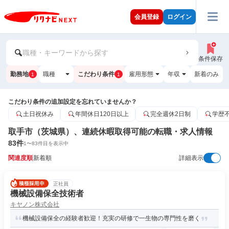
会員登録
ログイン
職種・キーワードから探す
条件保存
勤務地
職種
こだわり条件
雇用形態
年収
新着のみ
1
1
こだわり条件の追加設定を忘れていませんか？
土日祝休み
年間休日120日以上
完全週休2日制
学歴
取手市（茨城県）、連続休暇取得可能の転職・求人情報
83
件
1
〜
83
件目を表示中
関連度順
新着順
詳細表示
正社員
機械設備保全技術者
キヤノン株式会社
機械設備保全の経験者歓迎！充実の研修で一生物の専門性を磨く