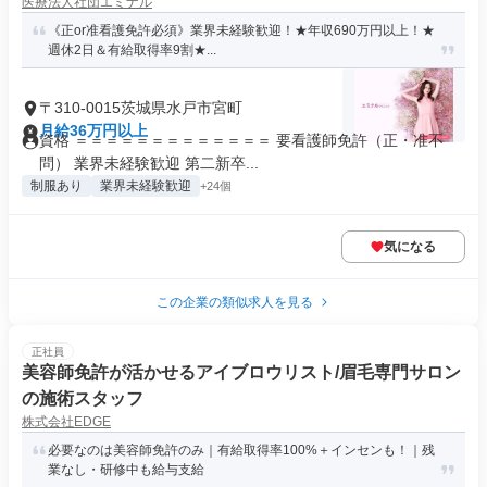
医療法人社団エミナル
《正or准看護免許必須》業界未経験歓迎！★年収690万円以上！★
週休2日＆有給取得率9割★...
〒310-0015茨城県水戸市宮町
月給36万円以上
資格 ＝＝＝＝＝＝＝＝＝＝＝＝＝ 要看護師免許（正・准不
問） 業界未経験歓迎 第二新卒...
制服あり
業界未経験歓迎
+24個
気になる
この企業の類似求人を見る
正社員
美容師免許が活かせるアイブロウリスト/眉毛専門サロン
の施術スタッフ
株式会社EDGE
必要なのは美容師免許のみ｜有給取得率100%＋インセンも！｜残
業なし・研修中も給与支給