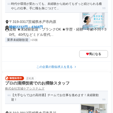
時代や環境が変わっても、未経験から始めてもずっと続けられる癒
やしの仕事。手に職を身につけて...
〒319-0317茨城県水戸市内原
時給2232円～4368円
資格 ★未経験歓迎・ブランクOK ★学歴・経験・年齢不問！3
0代、40代などミドル世代...
業界未経験歓迎
+15個
気になる
この企業の類似求人を見る
正社員
プロの清掃技術でのお掃除スタッフ
株式会社茨城ケアシステムズ
【大手ならではの高待遇】チームでお仕事を進めます！未経験歓
迎！