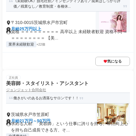
《未経験OK》脱毛社割／インセンティブあり／成果はしっかり評
価／残業なし／教育制度・各種休...
〒310-0015茨城県水戸市宮町
月給25万円以上
資格 ＝＝＝＝＝＝＝＝＝ 高卒以上 未経験者歓迎 資格不問 ＝
＝＝＝＝＝＝＝＝ 【美...
業界未経験歓迎
+22個
気になる
正社員
美容師・スタイリスト・アシスタント
ジョンジェット合同会社
働きがいのあるお洒落なサロンです！！
茨城県水戸市笠原町
月給21万円～50万円
求める人材: 「美容師」という仕事に誇りを持ち、常に向上心
を持ち自己成長できる方、そ...