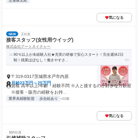
交通費支給
気になる
NEW
正社員
接客スタッフ(女性用ウイッグ)
株式会社アートネイチャー
90％以上が未経験入社★充実の研修で安心スタート！完全週休2日
制！残業ほぼなし！働きやすさ...
〒319-0317茨城県水戸市内原
月給23万円～25万円
資格 高卒以上/年齢・経験不問 ※人と接するのが好きな方歓迎
※接客・販売の経験をお持...
業界未経験歓迎
歩合給あり
+22個
気になる
契約社員