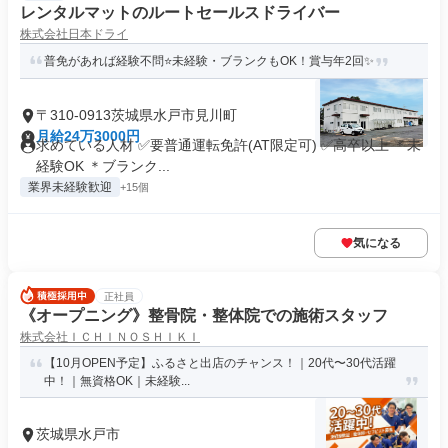
レンタルマットのルートセールスドライバー
株式会社日本ドライ
普免があれば経験不問⭐未経験・ブランクもOK！賞与年2回✨
〒310-0913茨城県水戸市見川町
月給24万3000円
求めている人材 ✅要普通運転免許(AT限定可) ✅高卒以上 ＊未
経験OK ＊ブランク...
業界未経験歓迎
+15個
気になる
正社員
《オープニング》整骨院・整体院での施術スタッフ
株式会社ＩＣＨＩＮＯＳＨＩＫＩ
【10月OPEN予定】ふるさと出店のチャンス！｜20代〜30代活躍
中！｜無資格OK｜未経験...
茨城県水戸市