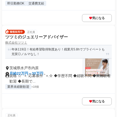
即日勤務OK
交通費支給
気になる
正社員
ツツミのジュエリーアドバイザー
株式会社ツツミ
年休119日！有給希望取得制度あり！残業月5.8hでプライベートも
充実◎ノルマなし！
茨城県水戸市内原
月給22万円～30万円
資格 ☆ﾟ +. 応募条件 ﾟ+.☆ ◆学歴不問 ◆経験不問 ◆未経験者
歓迎 ◆長期で...
業界未経験歓迎
+18個
気になる
正社員