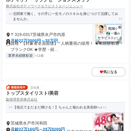
株式会社ボディワークセラピストエージェンシー
北関東で働く。その手に一生モノのスキルを身につけて活躍してみ
ませんか。
〒319-0317茨城県水戸市内原
月給22万3000円～35万円
資格 *【対象者全員面接】* 人柄重視の採用！ ★未経験歓迎・
ブランクOK ★学歴・経...
業界未経験歓迎
+11個
気になる
正社員
トップスタイリスト/美容
阪南理美容株式会社
【地元でまだまだ輝ける！】ちゃんと報われる美容師へ♪
茨城県水戸市河和田
月給27万160円～29万9200円