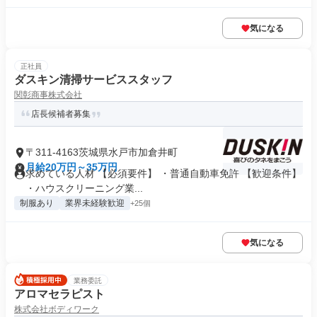
気になる
正社員
ダスキン清掃サービススタッフ
関彰商事株式会社
店長候補者募集
〒311-4163茨城県水戸市加倉井町
月給20万円～35万円
求めている人材 【必須要件】 ・普通自動車免許 【歓迎条件】
・ハウスクリーニング業...
制服あり
業界未経験歓迎
+25個
気になる
業務委託
アロマセラピスト
株式会社ボディワーク