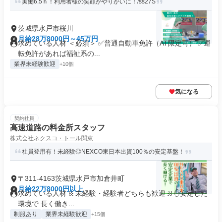
実働6.5ｈ！利用者様の笑顔がやりがいに！/ss27S
茨城県水戸市桜川
月給28万8000円～45万円
求めている人材 ＜必須＞ ✅普通自動車免許（AT限定可） ✅運
転免許があれば福祉系の...
業界未経験歓迎
+10個
気になる
契約社員
高速道路の料金所スタッフ
株式会社ネクスコ・トール関東
社員登用有！未経験◎NEXCO東日本出資100％の安定基盤！
〒311-4163茨城県水戸市加倉井町
月給22万8000円以上
求めている人材 ꒰꒰ 未経験・経験者どちらも歓迎 ꒱꒱ ✋安定した
環境で 長く働き...
制服あり
業界未経験歓迎
+15個