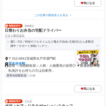
気になる
この企業の類似求人を見る
業務委託
日替わりお弁当の宅配ドライバー
ワタミ株式会社
週2～5日／時短やフルタイムなど働き方自由♪主婦(夫)さん多数活
躍中！サポート体制バッチリ...
〒310-0841茨城県水戸市酒門町
完全歩合制
資格 ＜未経験歓迎＞人柄・人物重視の採用◎ ▼普通自動車運
転免許をお持ちの方は自家用...
業界未経験歓迎
+21個
気になる
正社員
ボディケア・リラクゼーションスタッフ