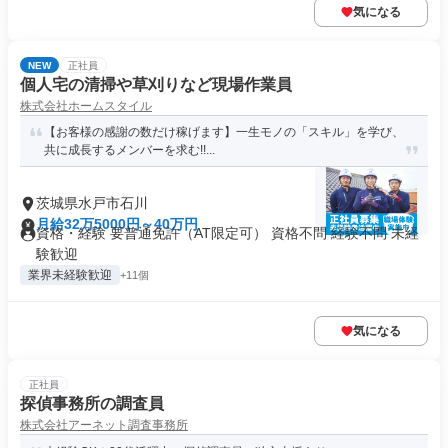
気になる
NEW
正社員
個人宅の清掃や草刈りなど現場作業員
株式会社ホームスタイル
【お客様の感謝の数だけ稼げます】一生モノの「スキル」を学び、
共に成長するメンバーを求む!!...
茨城県水戸市石川
月給32万5000円～40万円
資格・経験 要普通免許（AT限定可） 資格不問 経験不問 未経
験歓迎
業界未経験歓迎
+11個
気になる
正社員
探偵事務所の調査員
株式会社アーネット調査事務所