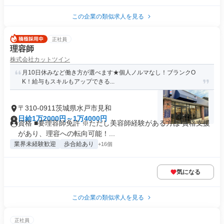
この企業の類似求人を見る
正社員
理容師
株式会社カットツイン
月10日休みなど働き方が選べます★個人ノルマなし！ブランクO
K！給与もスキルもアップできる...
〒310-0911茨城県水戸市見和
日給1万2000円～1万4000円
資格 ■要理容師免許 ※ただし美容師経験がある方は 資格支援
があり、理容への転向可能！...
業界未経験歓迎
歩合給あり
+16個
気になる
この企業の類似求人を見る
正社員