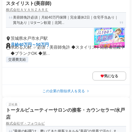
スタイリスト(美容師)
株式会社ＡＶＡＮＺＡＲＥ
美容師免許必須｜月給40万円保障｜完全週休2日｜住宅手当あり｜
賞与あり｜Uターン歓迎｜北関...
茨城県水戸市水戸駅
月給40万円～50万円
求める人材: ✅必須：美容師免許 ◆スタイリスト経験者活躍中
◆ブランクOK ◆第...
交通費支給
気になる
この企業の類似求人を見る
正社員
トータルビューティーサロンの接客・カウンセラー/水戸
店
株式会社ザ・フォウルビ
”最後の転職”は、磨いてきた接客スキルを”美容”の世界で活かしま