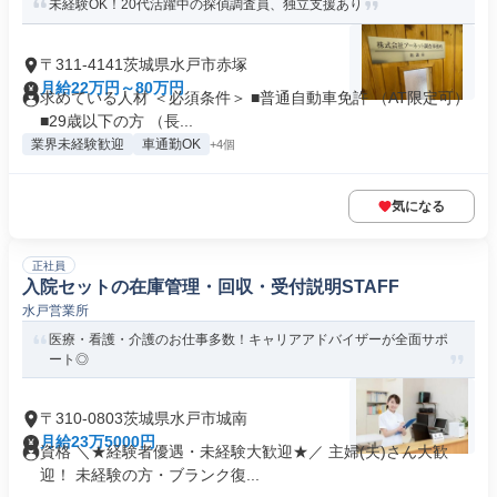
未経験OK！20代活躍中の探偵調査員、独立支援あり
〒311-4141茨城県水戸市赤塚
月給22万円～80万円
求めている人材 ＜必須条件＞ ■普通自動車免許 （AT限定可）
■29歳以下の方 （長...
業界未経験歓迎
車通勤OK
+4個
気になる
正社員
入院セットの在庫管理・回収・受付説明STAFF
水戸営業所
医療・看護・介護のお仕事多数！キャリアアドバイザーが全面サポ
ート◎
〒310-0803茨城県水戸市城南
月給23万5000円
資格 ＼★経験者優遇・未経験大歓迎★／ 主婦(夫)さん大歓
迎！ 未経験の方・ブランク復...