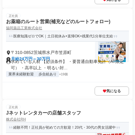
正社員
お薬箱のルート営業(補充などのルートフォロー)
協同薬品工業株式会社
医療知識ゼロでOK｜土日祝休み×直帰OK×残業代1分単位支給
〒310-0852茨城県水戸市笠原町
月給24万円～30万円
求めている人材 【必須条件】 ・要普通自動車免許（AT限定
可） ・高卒以上 ・明るい対...
業界未経験歓迎
歩合給あり
+19個
気になる
正社員
Jネットレンタカーの店舗スタッフ
株式会社RH
経験不問！正社員が初めての方歓迎！20代・30代の男女活躍中