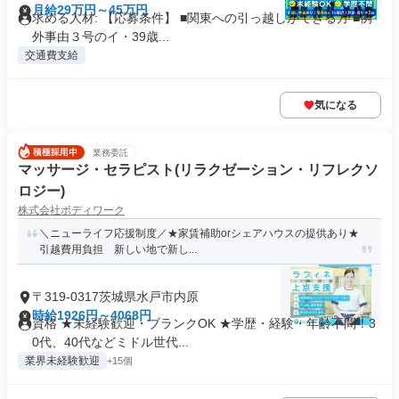
月給29万円～45万円
求める人材: 【応募条件】 ■関東への引っ越しができる方 ■例
外事由３号のイ・39歳...
交通費支給
気になる
業務委託
マッサージ・セラピスト(リラクゼーション・リフレクソ
ロジー)
株式会社ボディワーク
＼ニューライフ応援制度／★家賃補助orシェアハウスの提供あり★
引越費用負担 新しい地で新し...
〒319-0317茨城県水戸市内原
時給1926円～4068円
資格 ★未経験歓迎・ブランクOK ★学歴・経験・年齢不問！3
0代、40代などミドル世代...
業界未経験歓迎
+15個