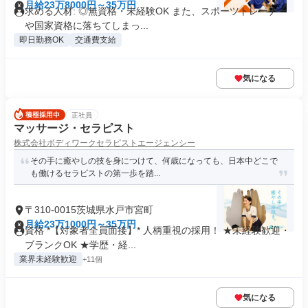
月給23万8000円～35万円
求める人材: ◎無資格・未経験OK また、スポーツトレーナー
や国家資格に落ちてしまっ...
即日勤務OK
交通費支給
気になる
正社員
マッサージ・セラピスト
株式会社ボディワークセラピストエージェンシー
その手に癒やしの技を身につけて、何歳になっても、日本中どこで
も働けるセラピストの第一歩を踏...
〒310-0015茨城県水戸市宮町
月給23万1000円～35万円
資格 *【対象者全員面接】* 人柄重視の採用！ ★未経験歓迎・
ブランクOK ★学歴・経...
業界未経験歓迎
+11個
気になる