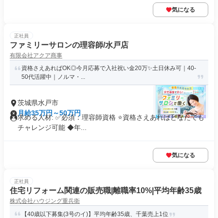
気になる
正社員
ファミリーサロンの理容師/水戸店
有限会社アクア商事
資格さえあればOK◎今月応募で入社祝い金20万✨️土日休み可｜40-
50代活躍中｜ノルマ・...
茨城県水戸市
月給35万円～50万円
求める人材: ✅必須：理容師資格 ⭐️資格さえあればどなたでも
チャレンジ可能 ◆年...
気になる
正社員
住宅リフォーム関連の販売職|離職率10%|平均年齢35歳
株式会社ハウジング重兵衛
【40歳以下募集(3号のイ)】平均年齢35歳、千葉売上1位