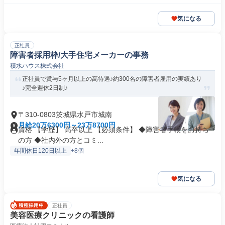
気になる
正社員
障害者採用枠/大手住宅メーカーの事務
積水ハウス株式会社
正社員で賞与5ヶ月以上の高待遇♪約300名の障害者雇用の実績あり
♪完全週休2日制♪
〒310-0803茨城県水戸市城南
月給20万6300円～23万8700円
資格 【学歴】 高卒以上 【必須条件】 ◆障害者手帳をお持ち
の方 ◆社内外の方とコミ...
年間休日120日以上
+8個
気になる
正社員
美容医療クリニックの看護師