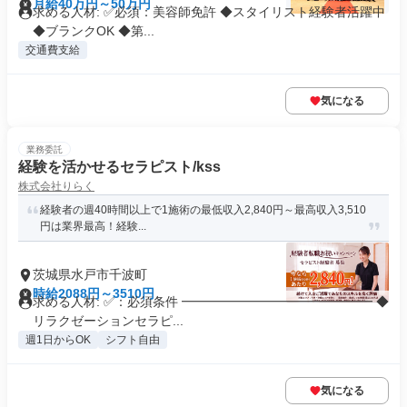
月給40万円～50万円
求める人材: ✅必須：美容師免許 ◆スタイリスト経験者活躍中
◆ブランクOK ◆第...
交通費支給
気になる
業務委託
経験を活かせるセラピスト/kss
株式会社りらく
経験者の週40時間以上で1施術の最低収入2,840円～最高収入3,510
円は業界最高！経験...
茨城県水戸市千波町
時給2088円～3510円
求める人材: ✅：必須条件 ━━━━━━━━━━━━━━━ ◆
リラクゼーションセラピ...
週1日からOK
シフト自由
気になる