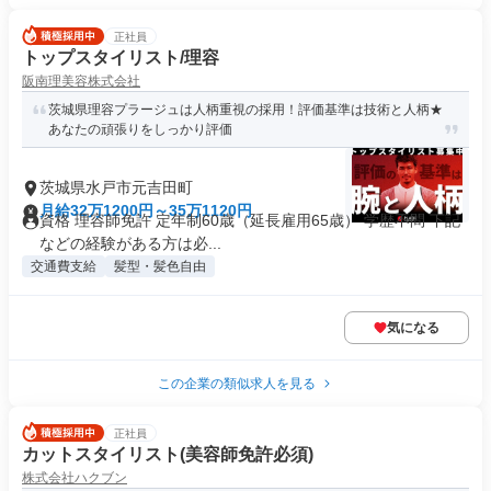
正社員
トップスタイリスト/理容
阪南理美容株式会社
茨城県理容プラージュは人柄重視の採用！評価基準は技術と人柄★
あなたの頑張りをしっかり評価
茨城県水戸市元吉田町
月給32万1200円～35万1120円
資格 理容師免許 定年制60歳（延長雇用65歳） 学歴不問 下記
などの経験がある方は必...
交通費支給
髪型・髪色自由
気になる
この企業の類似求人を見る
正社員
カットスタイリスト(美容師免許必須)
株式会社ハクブン