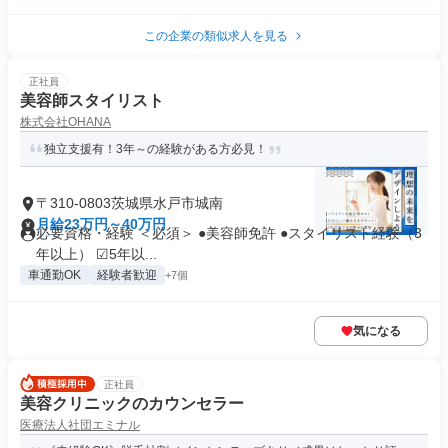
この企業の類似求人を見る
正社員
美容師スタイリスト
株式会社OHANA
独立支援有！3年～の経験がある方必見！
〒310-0803茨城県水戸市城南
月給23万円～40万円
必要資格・経験 ＜必須＞ ●美容師免許 ●スタイリスト経験（3
年以上） ☑5年以...
車通勤OK
経験者歓迎
+7個
気になる
正社員
美容クリニックのカウンセラー
医療法人社団エミナル