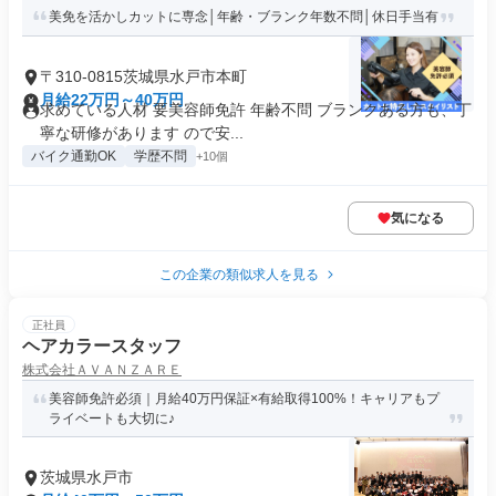
美免を活かしカットに専念│年齢・ブランク年数不問│休日手当有
〒310-0815茨城県水戸市本町
月給22万円～40万円
求めている人材 要美容師免許 年齢不問 ブランクある方も、丁
寧な研修があります ので安...
バイク通勤OK
学歴不問
+10個
気になる
この企業の類似求人を見る
正社員
ヘアカラースタッフ
株式会社ＡＶＡＮＺＡＲＥ
美容師免許必須｜月給40万円保証×有給取得100%！キャリアもプ
ライベートも大切に♪
茨城県水戸市