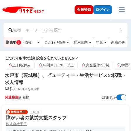
会員登録
ログイン
職種・キーワードから探す
勤務地
職種
こだわり条件
雇用形態
年収
新着のみ
1
こだわり条件の追加設定を忘れていませんか？
土日祝休み
年間休日120日以上
完全週休2日制
学歴
水戸市（茨城県）、ビューティー・生活サービスの転職・
求人情報
63
件
1
〜
63
件目を表示中
関連度順
新着順
詳細表示
正社員
障がい者の就労支援スタッフ
株式会社千手