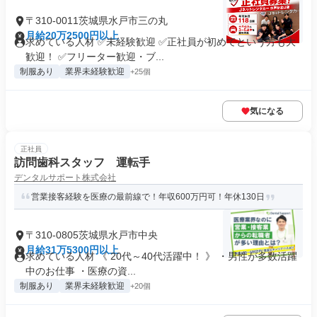
〒310-0011茨城県水戸市三の丸
月給20万2500円以上
求めている人材 ✅未経験歓迎 ✅正社員が初めてという方も大
歓迎！ ✅フリーター歓迎・ブ...
制服あり
業界未経験歓迎
+25個
気になる
正社員
訪問歯科スタッフ 運転手
デンタルサポート株式会社
営業接客経験を医療の最前線で！年収600万円可！年休130日
〒310-0805茨城県水戸市中央
月給31万5300円以上
求めている人材 《 20代～40代活躍中！ 》 ・男性が多数活躍
中のお仕事 ・医療の資...
制服あり
業界未経験歓迎
+20個