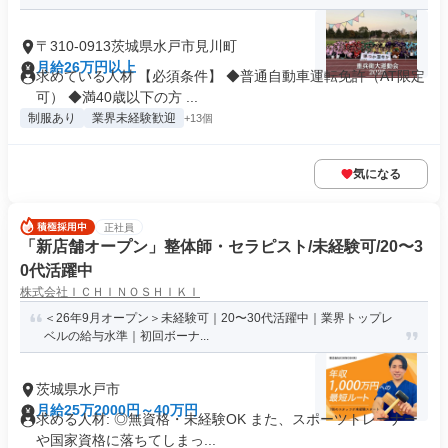
〒310-0913茨城県水戸市見川町
月給26万円以上
求めている人材 【必須条件】 ◆普通自動車運転免許（AT限定
可） ◆満40歳以下の方 ...
制服あり
業界未経験歓迎
+13個
気になる
正社員
「新店舗オープン」整体師・セラピスト/未経験可/20〜3
0代活躍中
株式会社ＩＣＨＩＮＯＳＨＩＫＩ
＜26年9月オープン＞未経験可｜20〜30代活躍中｜業界トップレ
ベルの給与水準｜初回ボーナ...
茨城県水戸市
月給25万2000円～40万円
求める人材: ◎無資格・未経験OK また、スポーツトレーナー
や国家資格に落ちてしまっ...