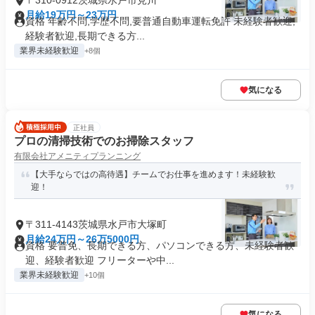
〒310-0912茨城県水戸市見川
月給19万円～23万円
資格 年齢不問,学歴不問,要普通自動車運転免許 未経験者歓迎,
経験者歓迎,長期できる方...
業界未経験歓迎
+8個
気になる
正社員
プロの清掃技術でのお掃除スタッフ
有限会社アメニティプランニング
【大手ならではの高待遇】チームでお仕事を進めます！未経験歓
迎！
〒311-4143茨城県水戸市大塚町
月給24万円～26万5000円
資格 要普免、長期できる方、パソコンできる方、未経験者歓
迎、経験者歓迎 フリーターや中...
業界未経験歓迎
+10個
気になる