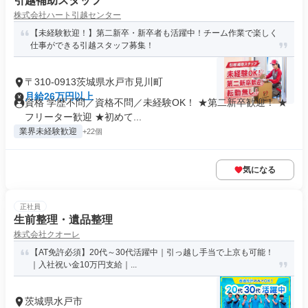
引越補助スタッフ
株式会社ハート引越センター
【未経験歓迎！】第二新卒・新卒者も活躍中！チーム作業で楽しく
仕事ができる引越スタッフ募集！
〒310-0913茨城県水戸市見川町
月給26万円以上
資格 学歴不問／資格不問／未経験OK！ ★第二新卒歓迎！ ★
フリーター歓迎 ★初めて...
業界未経験歓迎
+22個
気になる
正社員
生前整理・遺品整理
株式会社クオーレ
【AT免許必須】20代～30代活躍中｜引っ越し手当で上京も可能！
｜入社祝い金10万円支給｜...
茨城県水戸市