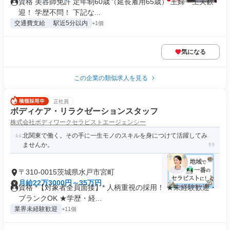
資格 美容師免許 定年制60歳（延長雇用65歳） 主婦・主夫歓
迎！ 学歴不問！ 下記な...
交通費支給
駅近5分以内
+1個
気になる
この企業の類似求人を見る
正社員
ボディケア・リラクゼーションスタッフ
株式会社ボディワークセラピストエージェンシー
北関東で働く。その手に一生モノのスキルを身につけて活躍してみ
ませんか。
〒310-0015茨城県水戸市宮町
月給22万3000円～35万円
資格 *【対象者全員面接】* 人柄重視の採用！ ★未経験歓迎・
ブランクOK ★学歴・経...
業界未経験歓迎
+11個