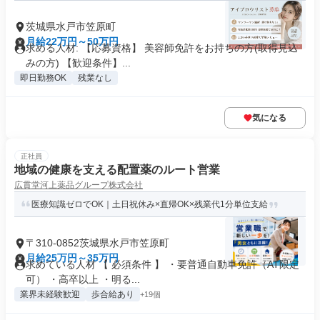
茨城県水戸市笠原町
月給22万円～50万円
求める人材: 【応募資格】 美容師免許をお持ちの方(取得見込
みの方) 【歓迎条件】...
即日勤務OK
残業なし
気になる
正社員
地域の健康を支える配置薬のルート営業
広貫堂河上薬品グループ株式会社
医療知識ゼロでOK｜土日祝休み×直帰OK×残業代1分単位支給
〒310-0852茨城県水戸市笠原町
月給25万円～35万円
求めている人材 【 必須条件 】 ・要普通自動車免許（AT限定
可） ・高卒以上 ・明る...
業界未経験歓迎
歩合給あり
+19個