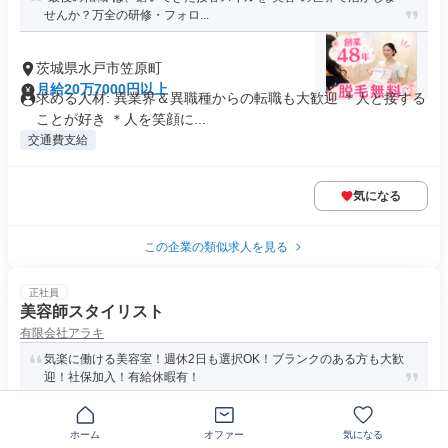
せんか？万全の研修・フォロ...
茨城県水戸市笠原町
月給20万7000円以上
求める人材: 異業界＆異職種からの転職も大歓迎 ＊人と接する
ことが好き ＊人を笑顔に...
交通費支給
気になる
この企業の類似求人を見る
正社員
美容師スタイリスト
有限会社アラキ
気楽に働ける美容室！週休2日も選択OK！ブランクのある方も大歓
迎！社保加入！有給休暇有！
茨城県水戸市上水戸
ホーム
オファー
気になる