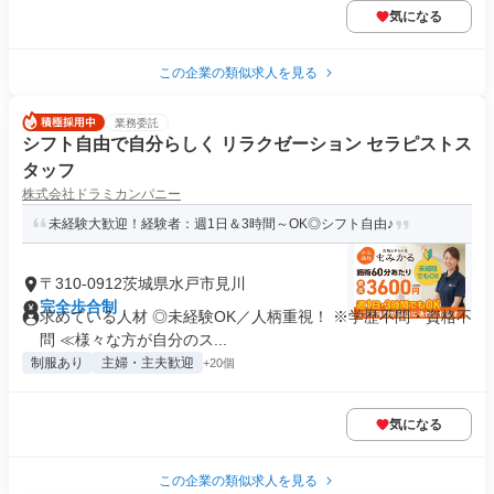
気になる
この企業の類似求人を見る
業務委託
シフト自由で自分らしく リラクゼーション セラピストス
タッフ
株式会社ドラミカンパニー
未経験大歓迎！経験者：週1日＆3時間～OK◎シフト自由♪
〒310-0912茨城県水戸市見川
完全歩合制
求めている人材 ◎未経験OK／人柄重視！ ※学歴不問・資格不
問 ≪様々な方が自分のス...
制服あり
主婦・主夫歓迎
+20個
気になる
この企業の類似求人を見る